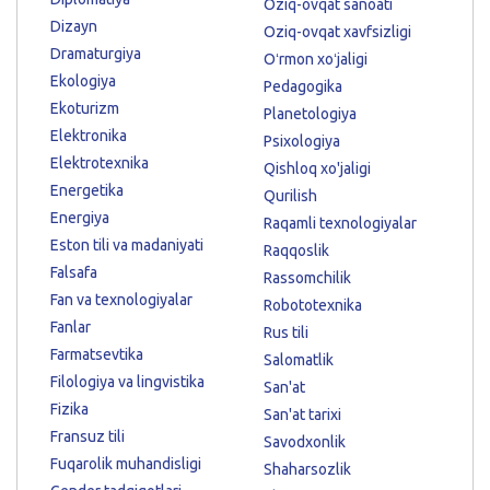
Oziq-ovqat sanoati
Dizayn
Oziq-ovqat xavfsizligi
Dramaturgiya
Oʻrmon xoʻjaligi
Ekologiya
Pedagogika
Ekoturizm
Planetologiya
Elektronika
Psixologiya
Elektrotexnika
Qishloq xo'jaligi
Energetika
Qurilish
Energiya
Raqamli texnologiyalar
Eston tili va madaniyati
Raqqoslik
Falsafa
Rassomchilik
Fan va texnologiyalar
Robototexnika
Fanlar
Rus tili
Farmatsevtika
Salomatlik
Filologiya va lingvistika
San'at
Fizika
San'at tarixi
Fransuz tili
Savodxonlik
Fuqarolik muhandisligi
Shaharsozlik