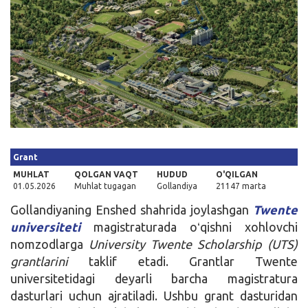
Kirish
Grant
MUHLAT
QOLGAN VAQT
HUDUD
O'QILGAN
01.05.2026
Muhlat tugagan
Gollandiya
21147 marta
Gollandiyaning Enshed shahrida joylashgan
Twente
universiteti
magistraturada oʻqishni xohlovchi
nomzodlarga
University Twente Scholarship (UTS)
grantlarini
taklif etadi. Grantlar Twente
universitetidagi deyarli barcha
magistratura
dasturlari uchun ajratiladi. Ushbu grant dasturidan