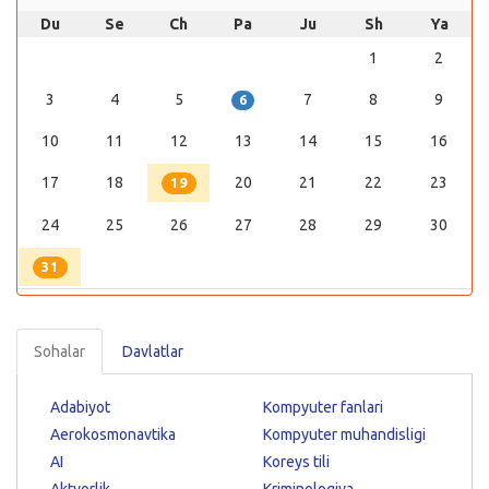
Du
Se
Ch
Pa
Ju
Sh
Ya
1
2
3
4
5
7
8
9
6
10
11
12
13
14
15
16
17
18
20
21
22
23
19
24
25
26
27
28
29
30
31
Sohalar
Davlatlar
Adabiyot
Kompyuter fanlari
Aerokosmonavtika
Kompyuter muhandisligi
AI
Koreys tili
Aktyorlik
Kriminologiya