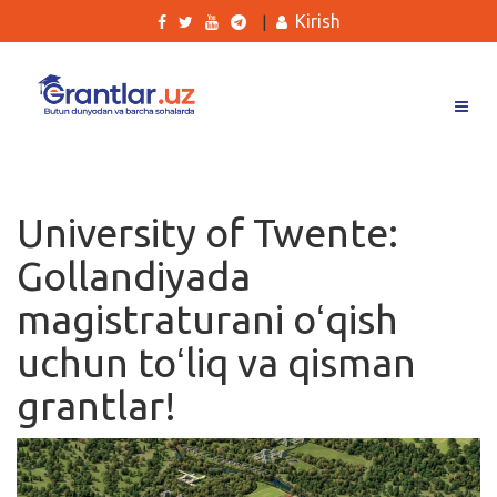
Kirish
|
Grantlar
Tanlovlar
University of Twente:
Ishlar
Gollandiyada
Kurslar
magistraturani oʻqish
Blog
uchun toʻliq va qisman
Yana
grantlar!
Qidirish