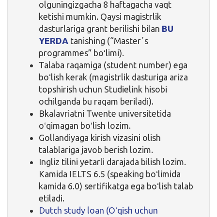
olguningizgacha 8 haftagacha vaqt
ketishi mumkin. Qaysi magistrlik
dasturlariga grant berilishi bilan
BU
YERDA
tanishing (“Masterʼs
programmes” boʻlimi).
Talaba raqamiga (student number) ega
boʻlish kerak (magistrlik dasturiga ariza
topshirish uchun Studielink hisobi
ochilganda bu raqam beriladi).
Bkalavriatni Twente universitetida
oʻqimagan boʻlish lozim.
Gollandiyaga kirish vizasini olish
talablariga javob berish lozim.
Ingliz tilini yetarli darajada bilish lozim.
Kamida IELTS 6.5 (speaking boʻlimida
kamida 6.0) sertifikatga ega boʻlish talab
etiladi.
Dutch study loan (Oʻqish uchun