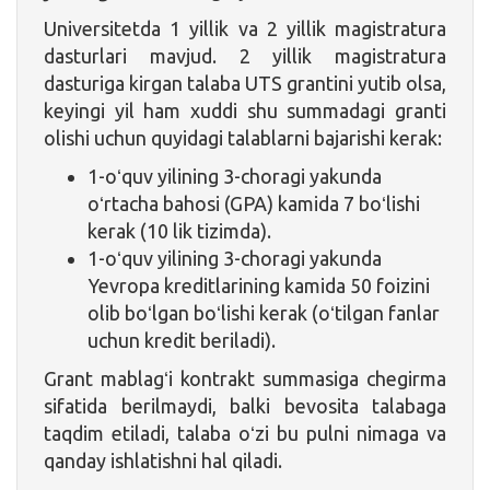
Universitetda 1 yillik va 2 yillik magistratura
dasturlari mavjud. 2 yillik magistratura
dasturiga kirgan talaba UTS grantini yutib olsa,
keyingi yil ham xuddi shu summadagi granti
olishi uchun quyidagi talablarni bajarishi kerak:
1-oʻquv yilining 3-choragi yakunda
oʻrtacha bahosi (GPA) kamida 7 boʻlishi
kerak (10 lik tizimda).
1-oʻquv yilining 3-choragi yakunda
Yevropa kreditlarining kamida 50 foizini
olib boʻlgan boʻlishi kerak (oʻtilgan fanlar
uchun kredit beriladi).
Grant mablagʻi kontrakt summasiga chegirma
sifatida berilmaydi, balki bevosita talabaga
taqdim etiladi, talaba oʻzi bu pulni nimaga va
qanday ishlatishni hal qiladi.