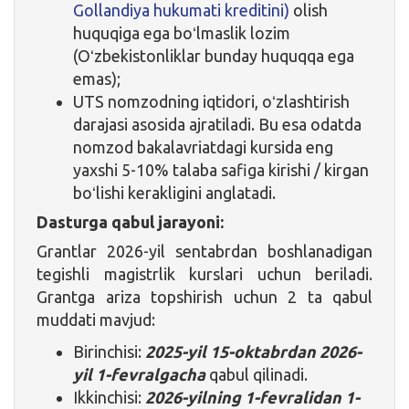
Gollandiya hukumati kreditini)
olish
huquqiga ega boʻlmaslik lozim
(Oʻzbekistonliklar bunday huquqqa ega
emas);
UTS nomzodning iqtidori, oʻzlashtirish
darajasi asosida ajratiladi. Bu esa odatda
nomzod bakalavriatdagi kursida eng
yaxshi 5-10% talaba safiga kirishi / kirgan
boʻlishi kerakligini anglatadi.
Dasturga qabul jarayoni:
Grantlar 2026-yil sentabrdan boshlanadigan
tegishli magistrlik kurslari uchun beriladi.
Grantga ariza topshirish uchun 2 ta qabul
muddati mavjud:
Birinchisi:
2025-yil 15-oktabrdan
2026-
yil 1-fevralgacha
qabul qilinadi.
Ikkinchisi:
2026-yilning 1-fevralidan 1-