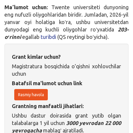
Maʼlumot uchun:
Twente universiteti dunyoning
eng nufuzli oliygohlaridan biridir. Jumladan, 2026-yil
yanvar oyi holatiga koʻra, ushbu universitetdan
dunyodagi eng kuchli oliygohlar roʻyxatida
203-
oʻrinni
egallab
turibdi
(QS reytingi boʻyicha).
Grant kimlar uchun?
Magistratura bosqichida o’qishni xohlovchilar
uchun
Batafsil ma'lumot uchun link
Rasmiy havola
Grantning manfaatli jihatlari:
Ushbu dastur doirasida grant yutib olgan
talabalarga 1 yil uchun
3000 yevrodan 22 000
yevrogacha
mablagʻ ajratiladi.