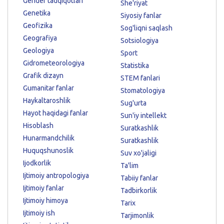
Gender tadqiqotlari
She'riyat
Genetika
Siyosiy fanlar
Geofizika
Sog'liqni saqlash
Geografiya
Sotsiologiya
Geologiya
Sport
Gidrometeorologiya
Statistika
Grafik dizayn
STEM fanlari
Gumanitar fanlar
Stomatologiya
Haykaltaroshlik
Sug'urta
Hayot haqidagi fanlar
Sun'iy intellekt
Hisoblash
Suratkashlik
Hunarmandchilik
Suratkashlik
Huquqshunoslik
Suv xo'jaligi
Ijodkorlik
Ta'lim
Ijtimoiy antropologiya
Tabiiy fanlar
Ijtimoiy fanlar
Tadbirkorlik
Ijtimoiy himoya
Tarix
Ijtimoiy ish
Tarjimonlik