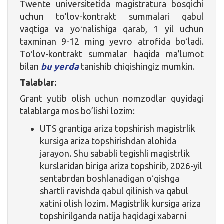
Twente universitetida magistratura bosqichi
uchun to’lov-kontrakt summalari qabul
vaqtiga va yoʻnalishiga qarab, 1 yil uchun
taxminan 9-12 ming yevro atrofida boʻladi.
Toʻlov-kontrakt summalar haqida ma’lumot
bilan
bu yerda
tanishib chiqishingiz mumkin.
Talablar:
Grant yutib olish uchun nomzodlar quyidagi
talablarga mos bo’lishi lozim:
UTS grantiga ariza topshirish magistrlik
kursiga ariza topshirishdan alohida
jarayon. Shu sababli tegishli magistrlik
kurslaridan biriga ariza topshirib, 2026-yil
sentabrdan boshlanadigan oʻqishga
shartli ravishda qabul qilinish va qabul
xatini olish lozim. Magistrlik kursiga ariza
topshirilganda natija haqidagi xabarni