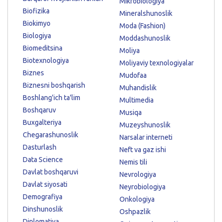
Mikrobiologiya
Biofizika
Mineralshunoslik
Biokimyo
Moda (Fashion)
Biologiya
Moddashunoslik
Biomeditsina
Moliya
Biotexnologiya
Moliyaviy texnologiyalar
Biznes
Mudofaa
Biznesni boshqarish
Muhandislik
Boshlang'ich ta'lim
Multimedia
Boshqaruv
Musiqa
Buxgalteriya
Muzeyshunoslik
Chegarashunoslik
Narsalar interneti
Dasturlash
Neft va gaz ishi
Data Science
Nemis tili
Davlat boshqaruvi
Nevrologiya
Davlat siyosati
Neyrobiologiya
Demografiya
Onkologiya
Dinshunoslik
Oshpazlik
Diplomatiya