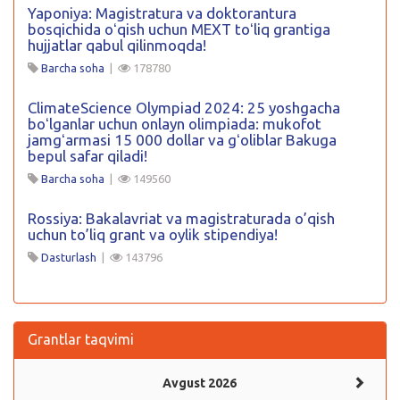
Yaponiya: Magistratura va doktorantura
bosqichida oʻqish uchun MEXT toʻliq grantiga
hujjatlar qabul qilinmoqda!
Barcha soha
|
178780
ClimateScience Olympiad 2024: 25 yoshgacha
boʻlganlar uchun onlayn olimpiada: mukofot
jamgʻarmasi 15 000 dollar va gʻoliblar Bakuga
bepul safar qiladi!
Barcha soha
|
149560
Rossiya: Bakalavriat va magistraturada o’qish
uchun to’liq grant va oylik stipendiya!
Dasturlash
|
143796
Grantlar taqvimi
Avgust 2026