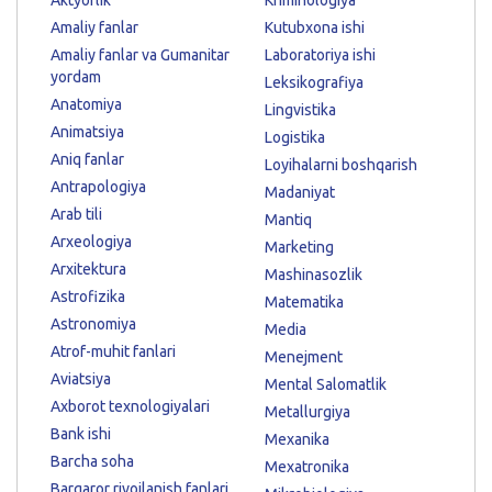
Amaliy fanlar
Kutubxona ishi
Amaliy fanlar va Gumanitar
Laboratoriya ishi
yordam
Leksikografiya
Anatomiya
Lingvistika
Animatsiya
Logistika
Aniq fanlar
Loyihalarni boshqarish
Antrapologiya
Madaniyat
Arab tili
Mantiq
Arxeologiya
Marketing
Arxitektura
Mashinasozlik
Astrofizika
Matematika
Astronomiya
Media
Atrof-muhit fanlari
Menejment
Aviatsiya
Mental Salomatlik
Axborot texnologiyalari
Metallurgiya
Bank ishi
Mexanika
Barcha soha
Mexatronika
Barqaror rivojlanish fanlari