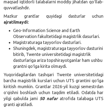
maqsad iqtidorli talabalarni moddiy jihatdan qoʻllab-
quvvatlashdir.
Mazkur grantlar quyidagi dasturlar uchun
ajratilmaydi:
Geo-Information Science and Earth
Observation fakultetidagi magistrlik dasurlari.
Magistraturaga tayyorlov dasturlari.
Shuningdek, magistraturaga tayyorlov dasturini
bitirib, Twente universitetidagi magistrlik
dasturlariga ariza topshirayotganlar ham ushbu
grantni qoʻlga kirita olmaydi.
Yuqoridagilardan tashqari Twente universitetidagi
barcha magistrlik kurslari uchun UTS grantini qoʻlga
kiritish mumkin. Grantlar 2026-yil kuzgi semestrdan
oʻqishni boshlash uchun taqdim etiladi. Odatda har
yilgi qabulda jami
50 nafar
atrofida talabaga UTS
granti ajratiladi.