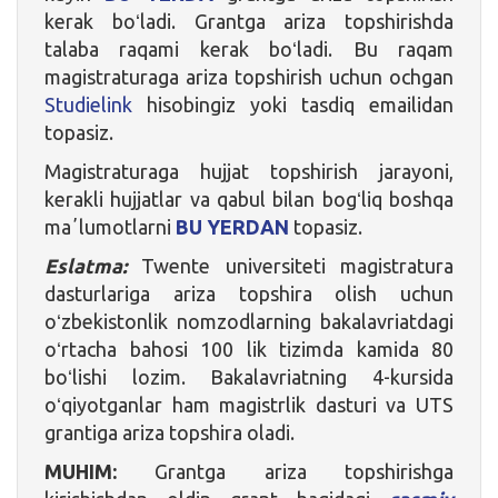
kerak boʻladi. Grantga ariza topshirishda
talaba raqami kerak boʻladi. Bu raqam
magistraturaga ariza topshirish uchun ochgan
Studielink
hisobingiz yoki tasdiq emailidan
topasiz.
Magistraturaga hujjat topshirish jarayoni,
kerakli hujjatlar va qabul bilan bogʻliq boshqa
maʼlumotlarni
BU YERDAN
topasiz.
Eslatma:
Twente universiteti magistratura
dasturlariga ariza topshira olish uchun
oʻzbekistonlik nomzodlarning bakalavriatdagi
oʻrtacha bahosi 100 lik tizimda kamida 80
boʻlishi lozim. Bakalavriatning 4-kursida
oʻqiyotganlar ham magistrlik dasturi va UTS
grantiga ariza topshira oladi.
MUHIM:
Grantga ariza topshirishga