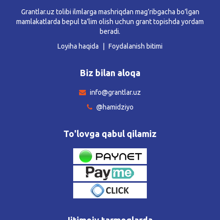
Grantlar.uz tolibi ilmlarga mashriqdan mag’ribgacha bo’lgan
mamlakatlarda bepul ta’lim olish uchun grant topishda yordam
beradi.
Loyiha haqida
Foydalanish bitimi
Biz bilan aloqa
info@grantlar.uz
@hamidziyo
To'lovga qabul qilamiz
Ijtimoiy tarmoqlarda