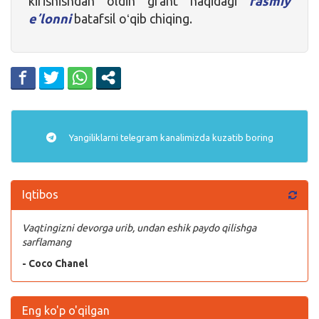
kirishishdan oldin grant haqidagi
rasmiy
eʼlonni
batafsil oʻqib chiqing.
Yangiliklarni
telegram
kanalimizda kuzatib boring
Iqtibos
Vaqtingizni devorga urib, undan eshik paydo qilishga
sarflamang
- Coco Chanel
Eng ko'p o'qilgan