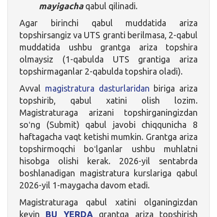
mayigacha
qabul qilinadi.
Agar birinchi qabul muddatida ariza
topshirsangiz va UTS granti berilmasa, 2-qabul
muddatida ushbu grantga ariza topshira
olmaysiz (1-qabulda UTS grantiga ariza
topshirmaganlar 2-qabulda topshira oladi).
Avval
magistratura dasturlaridan
biriga ariza
topshirib, qabul xatini olish lozim.
Magistraturaga arizani topshirganingizdan
soʻng (Submit) qabul javobi chiqqunicha 8
haftagacha vaqt ketishi mumkin. Grantga ariza
topshirmoqchi boʻlganlar ushbu muhlatni
hisobga olishi kerak. 2026-yil sentabrda
boshlanadigan magistratura kurslariga qabul
2026-yil 1-maygacha davom etadi.
Magistraturaga qabul xatini olganingizdan
keyin
BU YERDA
grantga ariza topshirish