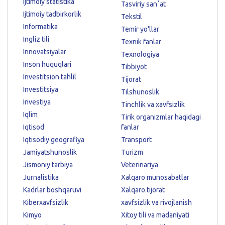
Ijtimoiy statistika
Tasviriy sanʼat
Ijtimoiy tadbirkorlik
Tekstil
Informatika
Temir yo'llar
Ingliz tili
Texnik fanlar
Innovatsiyalar
Texnologiya
Inson huquqlari
Tibbiyot
Investitsion tahlil
Tijorat
Investitsiya
Tilshunoslik
Investiya
Tinchlik va xavfsizlik
Iqlim
Tirik organizmlar haqidagi
Iqtisod
fanlar
Iqtisodiy geografiya
Transport
Jamiyatshunoslik
Turizm
Jismoniy tarbiya
Veterinariya
Jurnalistika
Xalqaro munosabatlar
Kadrlar boshqaruvi
Xalqaro tijorat
Kiberxavfsizlik
xavfsizlik va rivojlanish
Kimyo
Xitoy tili va madaniyati