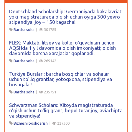
Deutschland Scholarship: Germaniyada bakalavriat
yoki magistraturada oʻqish uchun oyiga 300 yevro
stipendiya; joy – 150 tagacha!
Barcha soha
|
301785
FLEX: Maktab, litsey va kollej oʻquvchilari uchun
AQSHda 1 yil davomida oʻqish imkoniyati; oʻqish
davomida barcha xarajatlar qoplanadi!
Barcha soha
|
269142
Turkiye Burslari: barcha bosqichlar va sohalar
uchun to’liq grantlar, yotoqxona, stipendiya va
boshqalar!
Barcha soha
|
235751
Schwarzman Scholars: Xitoyda magistraturada
oʻqish uchun toʻliq grant, bepul turar joy, aviachipta
va stipendiya!
Biznesni boshqarish
|
227300