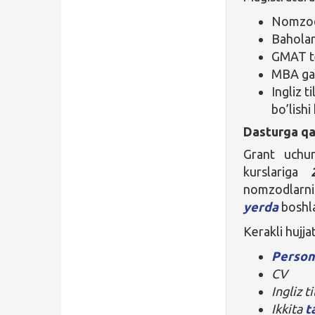
Nomzod 
Baholar
GMAT te
MBA ga y
Ingliz t
bo’lishi
Dasturga qa
Grant uchun
kurslariga
nomzodlarni
yerda
boshl
Kerakli hujjat
Person
CV
Ingliz t
Ikkita
t