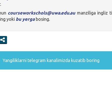
.
chun
courseworkschols@uwa.edu.au
manziliga ingliz ti
ing yoki
bu yerga
bosing.
Yangiliklarni
telegram
kanalimizda kuzatib boring