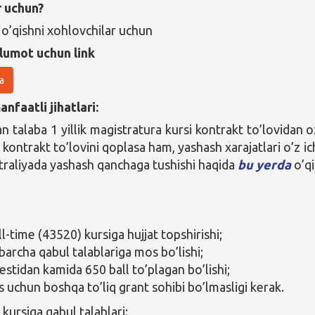
r uchun?
o’qishni xohlovchilar uchun
lumot uchun link
a
nfaatli jihatlari:
n talaba 1 yillik magistratura kursi kontrakt to’lovidan 
t kontrakt to’lovini qoplasa ham, yashash xarajatlari o’z ic
traliyada yashash qanchaga tushishi haqida
bu yerda
o’qi
l-time (43520) kursiga hujjat topshirishi;
barcha qabul talablariga mos bo’lishi;
stidan kamida 650 ball to’plagan bo’lishi;
s uchun boshqa to’liq grant sohibi bo’lmasligi kerak.
kursiga qabul talablari: