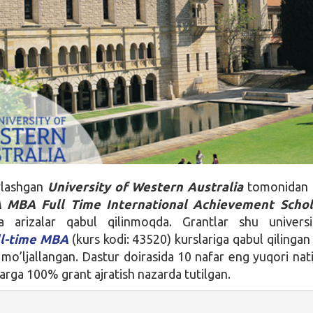
oylashgan
University of Western Australia
tomonidan 
MBA Full Time International Achievement Schol
a arizalar qabul qilinmoqda. Grantlar shu universi
ll-time MBA
(kurs kodi: 43520) kurslariga qabul qilingan 
 mo’ljallangan. Dastur doirasida 10 nafar eng yuqori nati
larga 100% grant ajratish nazarda tutilgan.