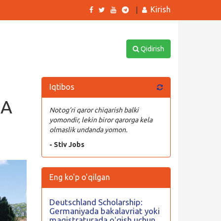
Kirish
|
Qidirish
Iqtibos
BA
Notog’ri qaror chiqarish balki
0
yomondir, lekin biror qarorga kela
olmaslik undanda yomon.
- Stiv Jobs
Eng ko'p o'qilgan
Deutschland Scholarship:
Germaniyada bakalavriat yoki
magistraturada oʻqish uchun