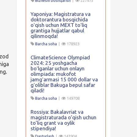
Biznesni boshqarish
|
227475
Yaponiya: Magistratura va
doktorantura bosqichida
oʻqish uchun MEXT toʻliq
grantiga hujjatlar qabul
qilinmoqda!
Barcha soha
|
178923
ozod
ClimateScience Olympiad
2024: 25 yoshgacha
higa
boʻlganlar uchun onlayn
ng.
olimpiada: mukofot
jamgʻarmasi 15 000 dollar va
gʻoliblar Bakuga bepul safar
qiladi!
Barcha soha
|
149708
Rossiya: Bakalavriat va
magistraturada o’qish uchun
to’liq grant va oylik
stipendiya!
Dasturlash
|
143904