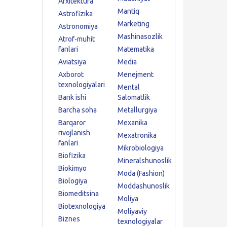
Arxitektura
Mantiq
Astrofizika
Marketing
Astronomiya
Mashinasozlik
Atrof-muhit
fanlari
Matematika
Aviatsiya
Media
Axborot
Menejment
texnologiyalari
Mental
Bank ishi
Salomatlik
Barcha soha
Metallurgiya
Barqaror
Mexanika
rivojlanish
Mexatronika
fanlari
Mikrobiologiya
Biofizika
Mineralshunoslik
Biokimyo
Moda (Fashion)
Biologiya
Moddashunoslik
Biomeditsina
Moliya
Biotexnologiya
Moliyaviy
Biznes
texnologiyalar