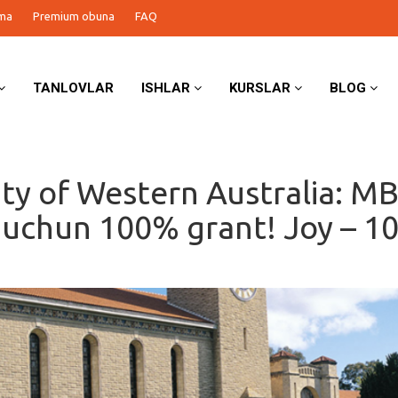
ma
Premium obuna
FAQ
TANLOVLAR
ISHLAR
KURSLAR
BLOG
ity of Western Australia: M
i uchun 100% grant! Joy – 1