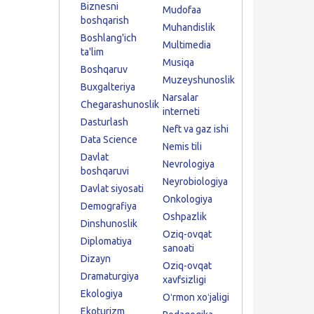
Biznesni
Mudofaa
boshqarish
Muhandislik
Boshlang'ich
Multimedia
ta'lim
Musiqa
Boshqaruv
Muzeyshunoslik
Buxgalteriya
Narsalar
Chegarashunoslik
interneti
Dasturlash
Neft va gaz ishi
Data Science
Nemis tili
Davlat
Nevrologiya
boshqaruvi
Neyrobiologiya
Davlat siyosati
Onkologiya
Demografiya
Oshpazlik
Dinshunoslik
Oziq-ovqat
Diplomatiya
sanoati
Dizayn
Oziq-ovqat
Dramaturgiya
xavfsizligi
Ekologiya
Oʻrmon xoʻjaligi
Ekoturizm