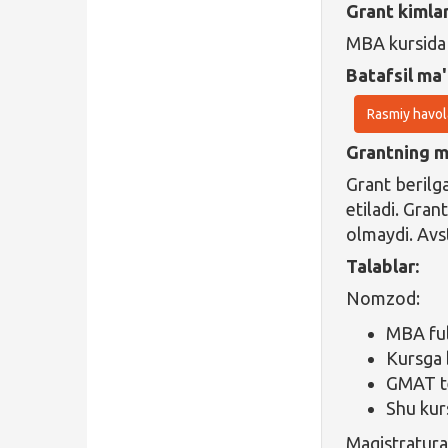
Grant kimla
MBA kursida 
Batafsil ma'
Rasmiy havol
Grantning ma
Grant berilga
etiladi. Gran
olmaydi. Avs
Talablar:
Nomzod:
MBA ful
Kursga 
GMAT te
Shu kur
Magistratura 