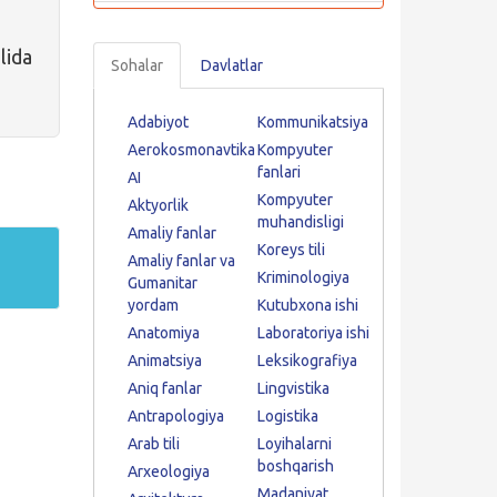
lida
Sohalar
Davlatlar
Adabiyot
Kommunikatsiya
Aerokosmonavtika
Kompyuter
fanlari
AI
Kompyuter
Aktyorlik
muhandisligi
Amaliy fanlar
Koreys tili
Amaliy fanlar va
Kriminologiya
Gumanitar
yordam
Kutubxona ishi
Anatomiya
Laboratoriya ishi
Animatsiya
Leksikografiya
Aniq fanlar
Lingvistika
Antrapologiya
Logistika
Arab tili
Loyihalarni
boshqarish
Arxeologiya
Madaniyat