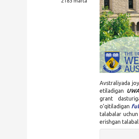
2183 marta
Qidirish
Kirish
Avstraliyada j
etiladigan
UWA 
grant dasturig
o’qitiladigan
fu
talabalar uchun
erishgan talaba