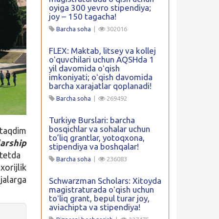
oyiga 300 yevro stipendiya;
joy – 150 tagacha!
Barcha soha
|
302016
FLEX: Maktab, litsey va kollej
oʻquvchilari uchun AQSHda 1
yil davomida oʻqish
imkoniyati; oʻqish davomida
barcha xarajatlar qoplanadi!
Barcha soha
|
269492
Turkiye Burslari: barcha
bosqichlar va sohalar uchun
taqdim
to’liq grantlar, yotoqxona,
arship
stipendiya va boshqalar!
tetda
Barcha soha
|
236083
xorijlik
jalarga
Schwarzman Scholars: Xitoyda
magistraturada oʻqish uchun
toʻliq grant, bepul turar joy,
aviachipta va stipendiya!