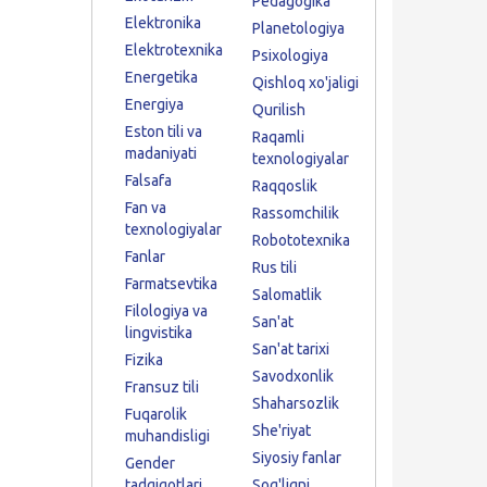
Pedagogika
Elektronika
Planetologiya
Elektrotexnika
Psixologiya
Energetika
Qishloq xo'jaligi
Energiya
Qurilish
Eston tili va
Raqamli
madaniyati
texnologiyalar
Falsafa
Raqqoslik
Fan va
Rassomchilik
texnologiyalar
Robototexnika
Fanlar
Rus tili
Farmatsevtika
Salomatlik
Filologiya va
San'at
lingvistika
San'at tarixi
Fizika
Savodxonlik
Fransuz tili
Shaharsozlik
Fuqarolik
She'riyat
muhandisligi
Siyosiy fanlar
Gender
tadqiqotlari
Sog'liqni