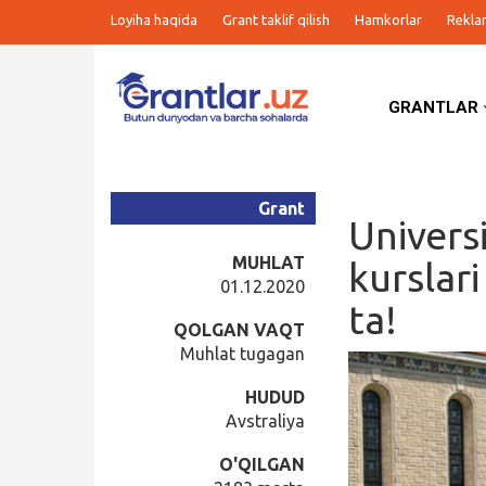
Loyiha haqida
Grant taklif qilish
Hamkorlar
Rekla
GRANTLAR
Grantlar
Tanlovlar
Grant
Univers
Ishlar
MUHLAT
kurslar
01.12.2020
ta!
Kurslar
QOLGAN VAQT
Muhlat tugagan
Blog
HUDUD
Avstraliya
Yana
O'QILGAN