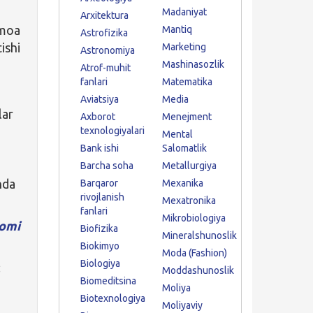
Madaniyat
Arxitektura
amoa
Mantiq
Astrofizika
ishi
Marketing
Astronomiya
Mashinasozlik
Atrof-muhit
fanlari
Matematika
Aviatsiya
Media
lar
Axborot
Menejment
texnologiyalari
Mental
Bank ishi
Salomatlik
Barcha soha
Metallurgiya
nda
Barqaror
Mexanika
rivojlanish
Mexatronika
fanlari
Mikrobiologiya
omi
Biofizika
Mineralshunoslik
Biokimyo
Moda (Fashion)
Biologiya
:
Moddashunoslik
Biomeditsina
Moliya
Biotexnologiya
Moliyaviy