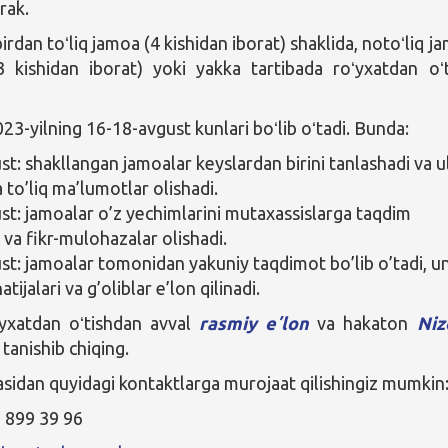
rak.
dan toʻliq jamoa (4 kishidan iborat) shaklida, notoʻliq j
3 kishidan iborat) yoki yakka tartibada roʻyxatdan oʻt
3-yilning 16-18-avgust kunlari boʻlib oʻtadi. Bunda:
st: shakllangan jamoalar keyslardan birini tanlashadi va u
 to’liq ma’lumotlar olishadi.
st: jamoalar o’z yechimlarini mutaxassislarga taqdim
 va fikr-mulohazalar olishadi.
st: jamoalar tomonidan yakuniy taqdimot bo’lib o’tadi, u
atijalari va g’oliblar e’lon qilinadi.
xatdan oʻtishdan avval
rasmiy eʼlon
va hakaton
Niz
 tanishib chiqing.
asidan quyidagi kontaktlarga murojaat qilishingiz mumkin
 899 39 96