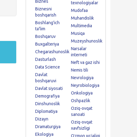
Biznes
texnologiyalar
Biznesni
Mudofaa
boshqarish
Muhandislik
Boshlang'ich
Multimedia
ta'lim
Musiqa
Boshqaruv
Muzeyshunoslik
Buxgalteriya
Narsalar
Chegarashunoslik
interneti
Dasturlash
Neft va gaz ishi
Data Science
Nemis tili
Davlat
Nevrologiya
boshqaruvi
Neyrobiologiya
Davlat siyosati
Onkologiya
Demografiya
Oshpazlik
Dinshunoslik
Oziq-ovqat
Diplomatiya
sanoati
Dizayn
Oziq-ovqat
Dramaturgiya
xavfsizligi
Ekologiya
Oʻrmon xoʻjaligi