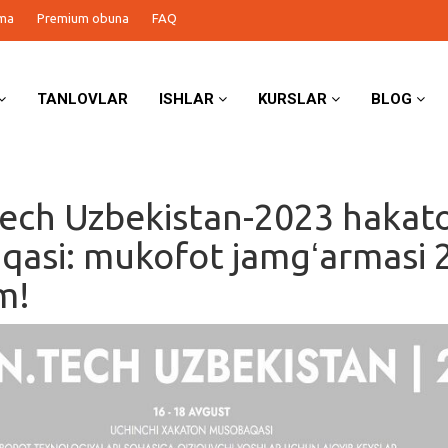
ma
Premium obuna
FAQ
TANLOVLAR
ISHLAR
KURSLAR
BLOG
ech Uzbekistan-2023 hakat
asi: mukofot jamgʻarmasi 
m!