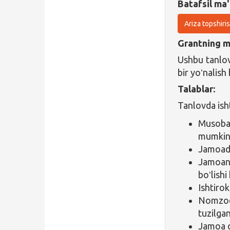
Batafsil ma'
Ariza topshiri
Grantning ma
Ushbu tanlov
bir yoʻnalish
Talablar:
Tanlovda isht
Musobaq
mumkin
Jamoada 
Jamoani
boʻlishi
Ishtirok
Nomzodl
tuzilgan
Jamoa o