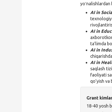
yoʻnalishlardan 
AI in Soci
texnologiya
rivojlantir
AI in Educ
axborotkom
ta’limda bo
AI in Indu
chiqarishda
AI in Heal
saqlash tiz
faoliyati s
qo’yish va 
Grant kimla
18-40 yosh b