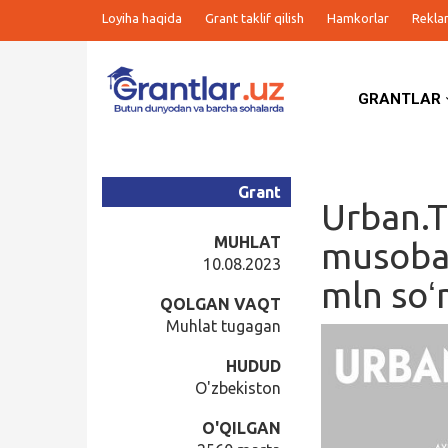
Loyiha haqida
Grant taklif qilish
Hamkorlar
Rekla
GRANTLAR
Grantlar
Tanlovlar
Grant
Urban.T
Ishlar
MUHLAT
musobaq
10.08.2023
mln soʻ
Kurslar
QOLGAN VAQT
Muhlat tugagan
Blog
HUDUD
O'zbekiston
Yana
O'QILGAN