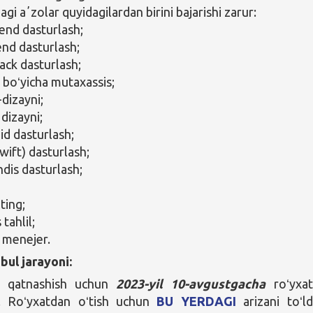
i aʼzolar quyidagilardan birini bajarishi zarur:
-end dasturlash;
end dasturlash;
tack dasturlash;
 boʻyicha mutaxassis;
-dizayni;
 dizayni;
id dasturlash;
wift) dasturlash;
dis dasturlash;
ting;
 tahlil;
a menejer.
bul jarayoni:
 qatnashish uchun
2023-yil 10-avgustgacha
roʻyxa
m. Roʻyxatdan oʻtish uchun
BU YERDAGI
arizani toʻldi