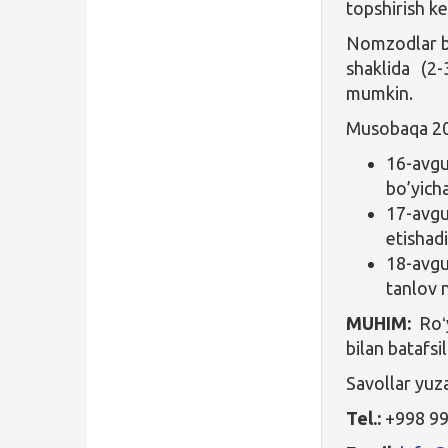
topshirish ke
Nomzodlar bir
shaklida (2-
mumkin.
Musobaqa 202
16-avgu
bo’yicha
17-avgu
etishadi
18-avgu
tanlov n
MUHIM:
Roʻy
bilan batafsil
Savollar yuz
Tel.:
+998 99