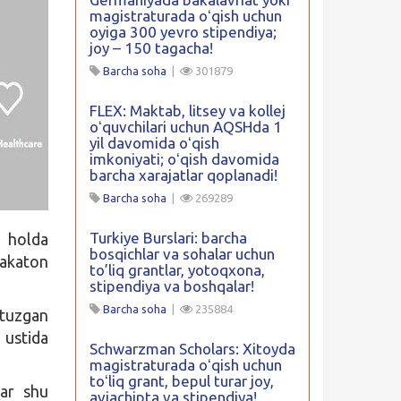
magistraturada oʻqish uchun
oyiga 300 yevro stipendiya;
joy – 150 tagacha!
Barcha soha
|
301879
FLEX: Maktab, litsey va kollej
oʻquvchilari uchun AQSHda 1
yil davomida oʻqish
imkoniyati; oʻqish davomida
barcha xarajatlar qoplanadi!
Barcha soha
|
269289
Turkiye Burslari: barcha
 holda
bosqichlar va sohalar uchun
hakaton
to’liq grantlar, yotoqxona,
stipendiya va boshqalar!
Barcha soha
|
235884
 tuzgan
 ustida
Schwarzman Scholars: Xitoyda
magistraturada oʻqish uchun
toʻliq grant, bepul turar joy,
lar shu
aviachipta va stipendiya!