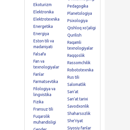
Ekoturizm
Pedagogika
Elektronika
Planetologiya
Elektrotexnika
Psixologiya
Energetika
Qishloq xo'jaligi
Energiya
Qurilish
Eston tili va
Raqamli
madaniyati
texnologiyalar
Falsafa
Raqqoslik
Fan va
Rassomchilik
texnologiyalar
Robototexnika
Fanlar
Rus tili
Farmatsevtika
Salomatlik
Filologiya va
San'at
lingvistika
San'at tarixi
Fizika
Savodxonlik
Fransuz tili
Shaharsozlik
Fuqarolik
She'riyat
muhandisligi
Siyosiy fanlar
Gender