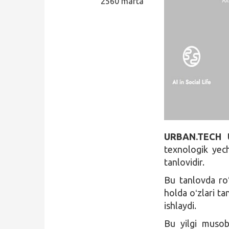
2560 marta
Qidirish
Kirish
URBAN.TECH 
texnologik yech
tanlovidir.
Bu tanlovda roʻ
holda oʻzlari ta
ishlaydi.
Bu yilgi muso