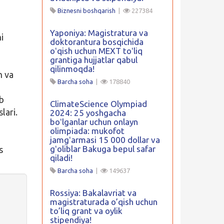
Biznesni boshqarish
|
227384
Yaponiya: Magistratura va
i
doktorantura bosqichida
oʻqish uchun MEXT toʻliq
grantiga hujjatlar qabul
qilinmoqda!
n va
Barcha soha
|
178840
ab
ClimateScience Olympiad
lari.
2024: 25 yoshgacha
boʻlganlar uchun onlayn
olimpiada: mukofot
jamgʻarmasi 15 000 dollar va
gʻoliblar Bakuga bepul safar
s
qiladi!
Barcha soha
|
149637
Rossiya: Bakalavriat va
magistraturada o’qish uchun
to’liq grant va oylik
stipendiya!