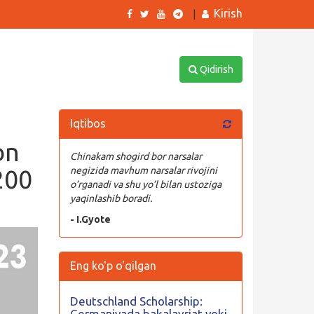
Kirish
|
Qidirish
Iqtibos
on
Chinakam shogird bor narsalar
200
negizida mavhum narsalar rivojini
o’rganadi va shu yo’l bilan ustoziga
yaqinlashib boradi.
- I.Gyote
Eng ko'p o'qilgan
Deutschland Scholarship:
Germaniyada bakalavriat yoki