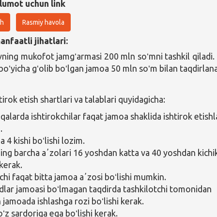
lumot uchun link
sh
Rasmiy havola
nfaatli jihatlari:
ning mukofot jamgʻarmasi 200 mln soʻmni tashkil qiladi.
 boʻyicha gʻolib boʻlgan jamoa 50 mln soʻm bilan taqdirlana
irok etish shartlari va talablari quyidagicha:
alarda ishtirokchilar faqat jamoa shaklida ishtirok etishl
.
4 kishi boʻlishi lozim.
ng barcha aʼzolari 16 yoshdan katta va 40 yoshdan kichi
 kerak.
chi faqat bitta jamoa aʼzosi boʻlishi mumkin.
ar jamoasi boʻlmagan taqdirda tashkilotchi tomonidan
 jamoada ishlashga rozi boʻlishi kerak.
ʻz sardoriga ega boʻlishi kerak.