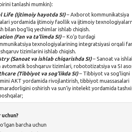
birini tanlashi mumkin):
al Life (Ijtimoiy hayotda SI)
– Axborot kommunikatsiya
lari yordamida ijtimoiy faollik va ijtimoiy texnologiyalarn
ish bilan bog’liq yechimlar ishlab chiqish.
ation (Fan va ta’limda SI)
– Ko’p turdagi
munikatsiya texnologiyalarining integratsiyasi orqali fa
shqaruv tizimlarini ishlab chiqish.
stry (Sanoat va ishlab chiqarishda SI)
– Sanoat va ishl
 avtomatik boshqaruv tizimlari, robototizatsiya va SI asos
thcare (Tibbiyot va sog’likda SI)
– Tibbiyot va sog’liqni
imini AKT yordamida rivojlantirish, tibbiyot muassasalari
amaradorligini oshirish va sun’iy intelekt yordamida tashxi
boshqalar;
r uchun?
oʻlgan barcha uchun