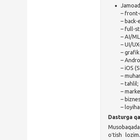
Jamoadag
– front
– back-
– full-s
– AI/ML
– UI/UX
– grafik
– Andro
– iOS (S
– muhan
– tahlil;
– marke
– biznes
– loyih
Dasturga qa
Musobaqada
oʻtish lozi