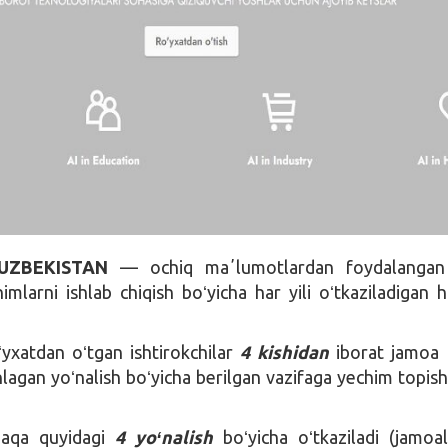
UZBEKISTAN
— ochiq maʼlumotlardan foydalangan
imlarni ishlab chiqish boʻyicha har yili oʻtkaziladigan 
yxatdan oʻtgan ishtirokchilar
4 kishidan
iborat jamoa
nlagan yoʻnalish boʻyicha berilgan vazifaga yechim topish
baqa quyidagi
4 yoʻnalish
boʻyicha oʻtkaziladi (jamoa