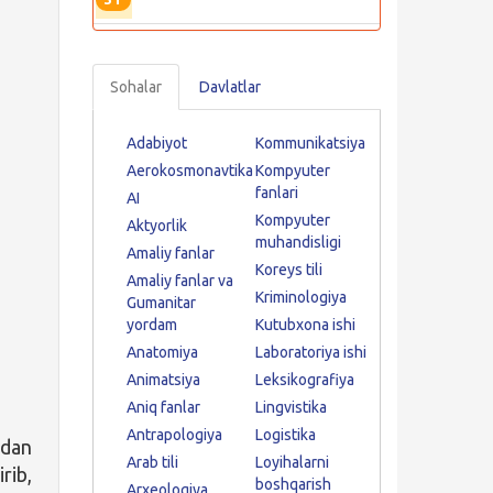
Sohalar
Davlatlar
Adabiyot
Kommunikatsiya
Aerokosmonavtika
Kompyuter
fanlari
AI
Kompyuter
Aktyorlik
muhandisligi
Amaliy fanlar
Koreys tili
Amaliy fanlar va
Kriminologiya
Gumanitar
yordam
Kutubxona ishi
Anatomiya
Laboratoriya ishi
Animatsiya
Leksikografiya
Aniq fanlar
Lingvistika
Antrapologiya
Logistika
tdan
Arab tili
Loyihalarni
rib,
boshqarish
Arxeologiya