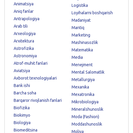
Animatsiya
Logistika
Aniq fanlar
Loyihalarni boshqarish
Antrapologiya
Madaniyat
Arab tili
Mantiq
Arxeologiya
Marketing
Arxitektura
Mashinasozlik
Astrofizika
Matematika
Astronomiya
Media
Atrof-muhit fanlari
Menejment
Aviatsiya
Mental Salomatlik
Axborot texnologiyalari
Metallurgiya
Bank ishi
Mexanika
Barcha soha
Mexatronika
Barqaror rivojlanish fanlari
Mikrobiologiya
Biofizika
Mineralshunoslik
Biokimyo
Moda (Fashion)
Biologiya
Moddashunoslik
Biomeditsina
Moliya