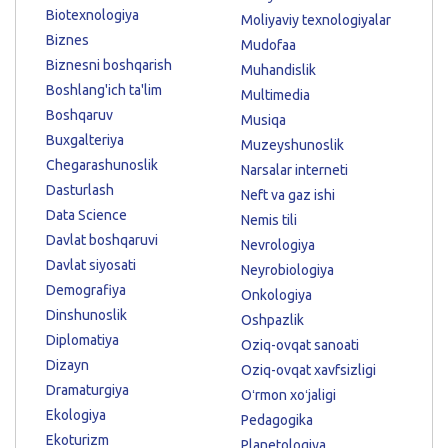
Biotexnologiya
Moliyaviy texnologiyalar
Biznes
Mudofaa
Biznesni boshqarish
Muhandislik
Boshlang'ich ta'lim
Multimedia
Boshqaruv
Musiqa
Buxgalteriya
Muzeyshunoslik
Chegarashunoslik
Narsalar interneti
Dasturlash
Neft va gaz ishi
Data Science
Nemis tili
Davlat boshqaruvi
Nevrologiya
Davlat siyosati
Neyrobiologiya
Demografiya
Onkologiya
Dinshunoslik
Oshpazlik
Diplomatiya
Oziq-ovqat sanoati
Dizayn
Oziq-ovqat xavfsizligi
Dramaturgiya
Oʻrmon xoʻjaligi
Ekologiya
Pedagogika
Ekoturizm
Planetologiya