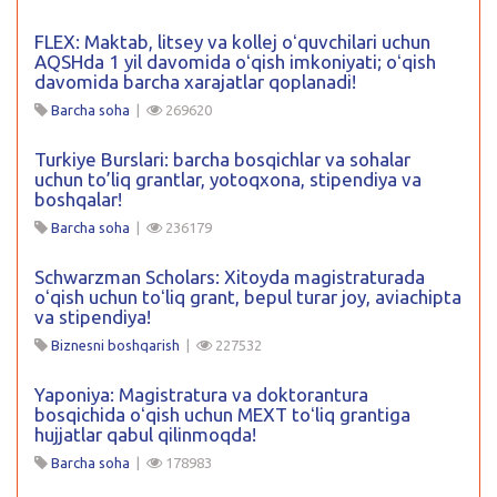
FLEX: Maktab, litsey va kollej oʻquvchilari uchun
AQSHda 1 yil davomida oʻqish imkoniyati; oʻqish
davomida barcha xarajatlar qoplanadi!
Barcha soha
|
269620
Turkiye Burslari: barcha bosqichlar va sohalar
uchun to’liq grantlar, yotoqxona, stipendiya va
boshqalar!
Barcha soha
|
236179
Schwarzman Scholars: Xitoyda magistraturada
oʻqish uchun toʻliq grant, bepul turar joy, aviachipta
va stipendiya!
Biznesni boshqarish
|
227532
Yaponiya: Magistratura va doktorantura
bosqichida oʻqish uchun MEXT toʻliq grantiga
hujjatlar qabul qilinmoqda!
Barcha soha
|
178983