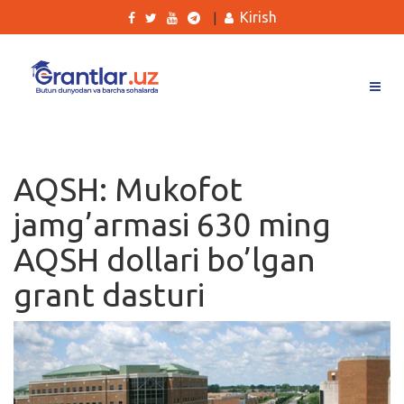
Kirish
|
Grantlar
Tanlovlar
AQSH: Mukofot
Ishlar
jamg’armasi 630 ming
Kurslar
AQSH dollari bo’lgan
Blog
grant dasturi
Yana
Qidirish