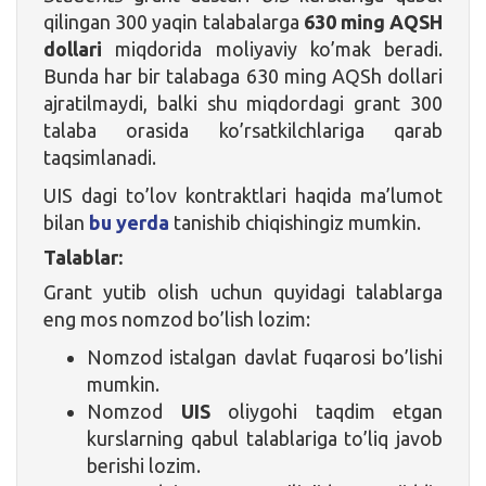
qilingan 300 yaqin talabalarga
630 ming AQSH
dollari
miqdorida moliyaviy ko’mak beradi.
Bunda har bir talabaga 630 ming AQSh dollari
ajratilmaydi, balki shu miqdordagi grant 300
talaba orasida ko’rsatkilchlariga qarab
taqsimlanadi.
UIS dagi to’lov kontraktlari haqida ma’lumot
bilan
bu yerda
tanishib chiqishingiz mumkin.
Talablar:
Grant yutib olish uchun quyidagi talablarga
eng mos nomzod bo’lish lozim:
Nomzod istalgan davlat fuqarosi bo’lishi
mumkin.
Nomzod
UIS
oliygohi taqdim etgan
kurslarning qabul talablariga to’liq javob
berishi lozim.