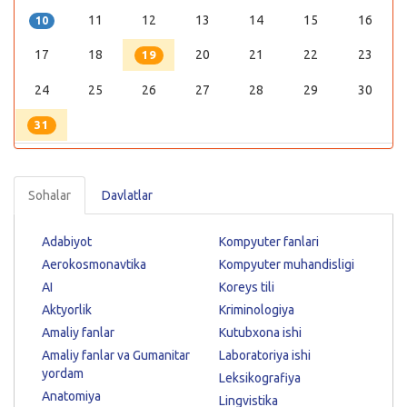
11
12
13
14
15
16
10
17
18
20
21
22
23
19
24
25
26
27
28
29
30
31
Sohalar
Davlatlar
Adabiyot
Kompyuter fanlari
Aerokosmonavtika
Kompyuter muhandisligi
AI
Koreys tili
Aktyorlik
Kriminologiya
Amaliy fanlar
Kutubxona ishi
Amaliy fanlar va Gumanitar
Laboratoriya ishi
yordam
Leksikografiya
Anatomiya
Lingvistika