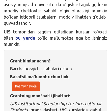
asosiy maqsad universitetda o’qish istagidagi, lekin
moddiy cheklovlar sababli o’qiy olmasligi mumkin
bo’lgan iqtidorli talabalarni moddiy jihatdan q’ollab-
quvvatlashdir.
UIS
tomonidan taqdim etiladigan kurslar ro’yxati
bilan
bu yerda
to’liq ma’lumotga ega bo’lishingiz
mumkin.
Grant kimlar uchun?
Barcha bosqich talabalari uchun
Batafsil ma'lumot uchun link
Rasmiy havola
Grantning manfaatli jihatlari:
UIS Institutional Scholarship for International
Students
grant dasturi
UIS
kurslariga qabul