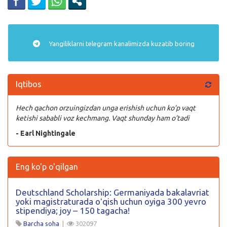
Yangiliklarni
telegram
kanalimizda kuzatib boring
Iqtibos
Hech qachon orzuingizdan unga erishish uchun ko’p vaqt
ketishi sababli voz kechmang. Vaqt shunday ham o’tadi
- Earl Nightingale
Eng ko'p o'qilgan
Deutschland Scholarship: Germaniyada bakalavriat
yoki magistraturada oʻqish uchun oyiga 300 yevro
stipendiya; joy – 150 tagacha!
Barcha soha
|
302097