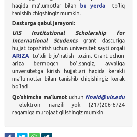
haqida ma’lumotlar bilan
bu yerda
to’liq
tanishib chiqshingiz mumkin.
Dasturga qabul jarayoni:
UIS Institutional Scholarship for
International Students
grant dasturiga
hujjat topshirish uchun universitet sayti orqali
ARIZA
to’ldirib jo’natish lozim. Grant uchun
ariza bermoqchi bo’lsangiz, avvaliga
unversitetga kirish hujjatlari haqida kerakli
ma’lumotlar bilan tanishib chiqishingiz kerak
bo’ladi.
Qo’shimcha ma’lumot
uchun
finaid@uis.edu
elektron manzili yoki (217)206-6724
raqamiga murojaat qilishingiz mumkin.