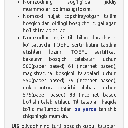
Nomzodning sog’lig’ida jiddiy
muammolari bo’lmasligi lozim.
Nomzod hujjat topshirayotgan ta’lim
bosqichidan oldingi bosqichni tugallagan
bo’lishi talab etiladi.
Nomzodlar Ingliz tili bilim darachasini
ko’rsatuvchi TOEFL sertifikatini taqdim
etishlari lozim. TOEFL sertifikati
bakalavr bosqichi talabalari uchun
500(paper based) 61 (internet based),
magistratura bosqichi talabalari uchun
550(paper based) 79 (internet based),
doktorantura bosqichi talabalari uchun
575(paper based) 88 (internet based
bo’lishi talab etiladi. Til talablari haqida
to’liq ma’lumot bilan
bu yerda
tanishib
chiqshingiz mumkin.
UIS
oliygohining turli bosqich qabul talablari