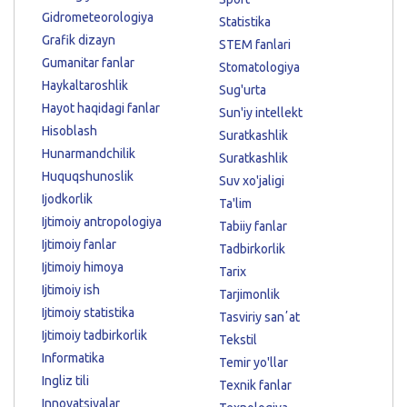
Gidrometeorologiya
Statistika
Grafik dizayn
STEM fanlari
Gumanitar fanlar
Stomatologiya
Haykaltaroshlik
Sug'urta
Hayot haqidagi fanlar
Sun'iy intellekt
Hisoblash
Suratkashlik
Hunarmandchilik
Suratkashlik
Huquqshunoslik
Suv xo'jaligi
Ijodkorlik
Ta'lim
Ijtimoiy antropologiya
Tabiiy fanlar
Ijtimoiy fanlar
Tadbirkorlik
Ijtimoiy himoya
Tarix
Ijtimoiy ish
Tarjimonlik
Ijtimoiy statistika
Tasviriy sanʼat
Ijtimoiy tadbirkorlik
Tekstil
Informatika
Temir yo'llar
Ingliz tili
Texnik fanlar
Innovatsiyalar