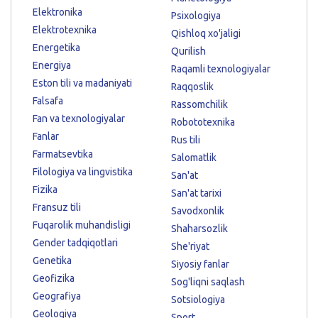
Elektronika
Psixologiya
Elektrotexnika
Qishloq xo'jaligi
Energetika
Qurilish
Energiya
Raqamli texnologiyalar
Eston tili va madaniyati
Raqqoslik
Falsafa
Rassomchilik
Fan va texnologiyalar
Robototexnika
Fanlar
Rus tili
Farmatsevtika
Salomatlik
Filologiya va lingvistika
San'at
Fizika
San'at tarixi
Fransuz tili
Savodxonlik
Fuqarolik muhandisligi
Shaharsozlik
Gender tadqiqotlari
She'riyat
Genetika
Siyosiy fanlar
Geofizika
Sog'liqni saqlash
Geografiya
Sotsiologiya
Geologiya
Sport