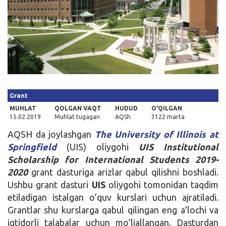
Kirish
Grant
MUHLAT
QOLGAN VAQT
HUDUD
O'QILGAN
15.02.2019
Muhlat tugagan
AQSh
3122 marta
AQSH da joylashgan
The University of Illinois at
Springfield
(UIS) oliygohi
UIS Institutional
Scholarship for International Students 2019-
2020
grant dasturiga arizlar qabul qilishni boshladi.
Ushbu grant dasturi
UIS
oliygohi tomonidan taqdim
etiladigan istalgan o’quv kurslari uchun ajratiladi.
Grantlar shu kurslarga qabul qilingan eng a’lochi va
iqtidorli talabalar uchun mo’ljallangan. Dasturdan