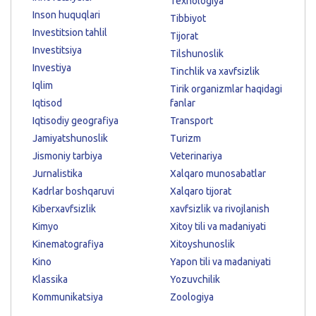
Texnologiya
Inson huquqlari
Tibbiyot
Investitsion tahlil
Tijorat
Investitsiya
Tilshunoslik
Investiya
Tinchlik va xavfsizlik
Iqlim
Tirik organizmlar haqidagi
Iqtisod
fanlar
Iqtisodiy geografiya
Transport
Jamiyatshunoslik
Turizm
Jismoniy tarbiya
Veterinariya
Jurnalistika
Xalqaro munosabatlar
Kadrlar boshqaruvi
Xalqaro tijorat
Kiberxavfsizlik
xavfsizlik va rivojlanish
Kimyo
Xitoy tili va madaniyati
Kinematografiya
Xitoyshunoslik
Kino
Yapon tili va madaniyati
Klassika
Yozuvchilik
Kommunikatsiya
Zoologiya