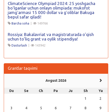
ClimateScience Olympiad 2024: 25 yoshgacha
boʻlganlar uchun onlayn olimpiada: mukofot
jamgʻarmasi 15 000 dollar va gʻoliblar Bakuga
bepul safar qiladi!
Barcha soha
|
149766
Rossiya: Bakalavriat va magistraturada o’qish
uchun to’liq grant va oylik stipendiya!
Dasturlash
|
143942
Grantlar taqvimi
Avgust 2026
Du
Se
Ch
Pa
Ju
Sh
Ya
1
2
3
4
5
6
7
8
9