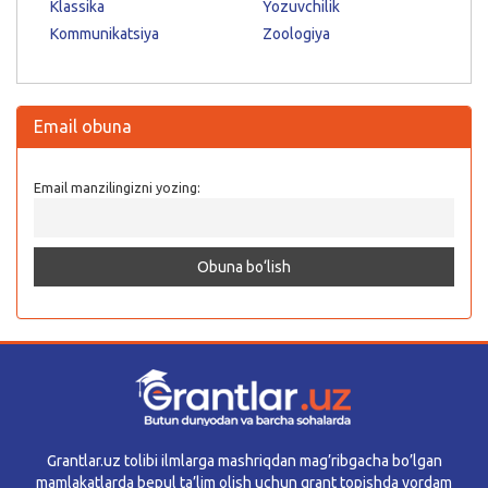
Klassika
Yozuvchilik
Kommunikatsiya
Zoologiya
Email obuna
Email manzilingizni yozing:
Grantlar.uz tolibi ilmlarga mashriqdan mag’ribgacha bo’lgan
mamlakatlarda bepul ta’lim olish uchun grant topishda yordam