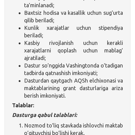
ta’minlanadi;
Baxtsiz hodisa va kasallik uchun sug’urta
qilib beriladi;
Kunlik xarajatlar uchun stipendiya
beriladi;
Kasbiy rivojlanish uchun kerakli
xarajatlarni qoplash uchun mablag’
ajratiladi;
Dastur so’nggida Vashingtonda o’tadigan
tadbirda qatnashish imkoniyati;
Dasturdan qaytgach AQSh elchixonasi va
maktablarining grant dasturlariga ariza
berish imkoniyati.
Talablar:
Dasturga qabul talablari:
Nozmod to’liq stavkada ishlovchi maktab
o’qituvchisi bo’lishi kerak.