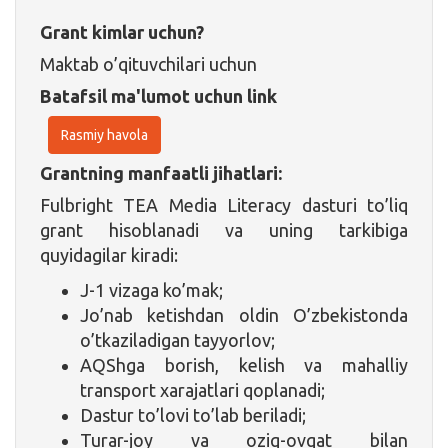
Grant kimlar uchun?
Maktab o’qituvchilari uchun
Batafsil ma'lumot uchun link
Rasmiy havola
Grantning manfaatli jihatlari:
Fulbright TEA Media Literacy dasturi to’liq
grant hisoblanadi va uning tarkibiga
quyidagilar kiradi:
J-1 vizaga ko’mak;
Jo’nab ketishdan oldin O’zbekistonda
o’tkaziladigan tayyorlov;
AQShga borish, kelish va mahalliy
transport xarajatlari qoplanadi;
Dastur to’lovi to’lab beriladi;
Turar-joy va oziq-ovqat bilan