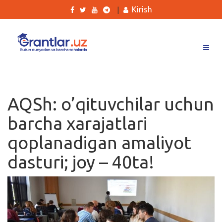
Kirish
|
Grantlar
Tanlovlar
AQSh: o’qituvchilar uchun
Ishlar
barcha xarajatlari
Kurslar
qoplanadigan amaliyot
Blog
dasturi; joy – 40ta!
Yana
Qidirish