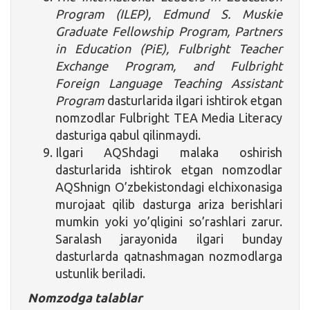
Program (ILEP), Edmund S. Muskie
Graduate Fellowship Program, Partners
in Education (PiE), Fulbright Teacher
Exchange Program, and Fulbright
Foreign Language Teaching Assistant
Program
dasturlarida ilgari ishtirok etgan
nomzodlar Fulbright TEA Media Literacy
dasturiga qabul qilinmaydi.
Ilgari AQShdagi malaka oshirish
dasturlarida ishtirok etgan nomzodlar
AQShnign O’zbekistondagi elchixonasiga
murojaat qilib dasturga ariza berishlari
mumkin yoki yo’qligini so’rashlari zarur.
Saralash jarayonida ilgari bunday
dasturlarda qatnashmagan nozmodlarga
ustunlik beriladi.
Nomzodga talablar