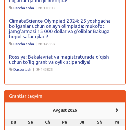
hujjatlar qabul qilinmoqda!
Barcha soha
|
178812
ClimateScience Olympiad 2024: 25 yoshgacha
boʻlganlar uchun onlayn olimpiada: mukofot
jamgʻarmasi 15 000 dollar va gʻoliblar Bakuga
bepul safar qiladi!
Barcha soha
|
149597
Rossiya: Bakalavriat va magistraturada o’qish
uchun to’liq grant va oylik stipendiya!
Dasturlash
|
143825
Grantlar taqvimi
Avgust 2026
Du
Se
Ch
Pa
Ju
Sh
Ya