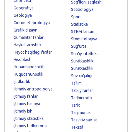
Geofizika
Sog'liqni saqlash
Geografiya
Sotsiologiya
Geologiya
Sport
Gidrometeorologiya
Statistika
Grafik dizayn
STEM fanlari
Gumanitar fanlar
Stomatologiya
Haykaltaroshlik
Sug'urta
Hayot haqidagi fanlar
Sun'iy intellekt
Hisoblash
Suratkashlik
Hunarmandchilik
Suratkashlik
Huquqshunoslik
Suv xo'jaligi
Ijodkorlik
Ta'lim
Ijtimoiy antropologiya
Tabiiy fanlar
Ijtimoiy fanlar
Tadbirkorlik
Ijtimoiy himoya
Tarix
Ijtimoiy ish
Tarjimonlik
Ijtimoiy statistika
Tasviriy sanʼat
Ijtimoiy tadbirkorlik
Tekstil