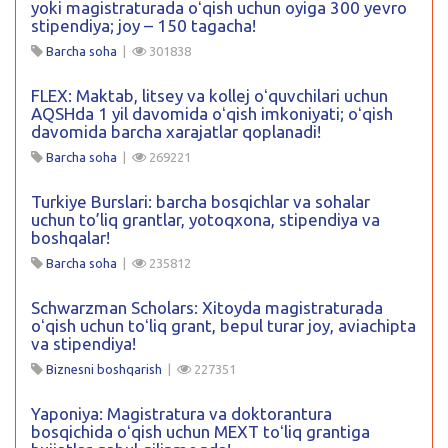
yoki magistraturada oʻqish uchun oyiga 300 yevro
stipendiya; joy – 150 tagacha!
Barcha soha
|
301838
FLEX: Maktab, litsey va kollej oʻquvchilari uchun
AQSHda 1 yil davomida oʻqish imkoniyati; oʻqish
davomida barcha xarajatlar qoplanadi!
Barcha soha
|
269221
Turkiye Burslari: barcha bosqichlar va sohalar
uchun to’liq grantlar, yotoqxona, stipendiya va
boshqalar!
Barcha soha
|
235812
Schwarzman Scholars: Xitoyda magistraturada
oʻqish uchun toʻliq grant, bepul turar joy, aviachipta
va stipendiya!
Biznesni boshqarish
|
227351
Yaponiya: Magistratura va doktorantura
bosqichida oʻqish uchun MEXT toʻliq grantiga