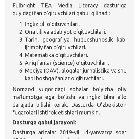
Fulbright TEA Media Literacy dasturiga
quyidagi fan o’qituvchilari qabul qilinadi:
Ingliz tili o’qituvchilari.
Ona tili va adabiyot o’qituvchilari.
Tarih, geografiya, huquqshunoslik kabi
ijtimoiy fan o’qituvchilari.
Matematika o’qituvchilari.
Aniq fanlar (science) o’qituvchilari.
Mediya (OAV), aloqalar jurnalistika va shu
kabi boshqa fanlar o’qituvchilari.
Nomzod yuqoridagi sohalar bo’yicha oliy
ma’lumotga ega bo’lishi va ingliz tilini a’lo
darajada bilishi kerak. Dasturda O’zbekiston
fuqarolari ishtirok etishlari mumkin.
Dasturga qabul jarayoni:
Dasturga arizalar 2019-yil 14-yanvarga soat