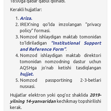
18:00ga qadar qabul qilinadi.
Kerakli hujjatlar:
Ariza.
IREX’ning qo’lda imzolangan “privacy
policy” formasi.
Nomzod ishlaydigan maktab tomonidan
to’ldiriladigan
“Institutional Support
and Reference Form”
.
Nomzod ishlaydigan maktab direktori
tomonidan nomzodning dastur uchun
AQSHga jo’nab ketishi tasdiqlangan
hujjat.
Nomzod passportining 2-3-betlari
nusxasi.
Hujjatlar elektron yoki qog’oz shaklida
2019-
yilning 14-yanvaridan
kechikmay topshirilishi
kerak.