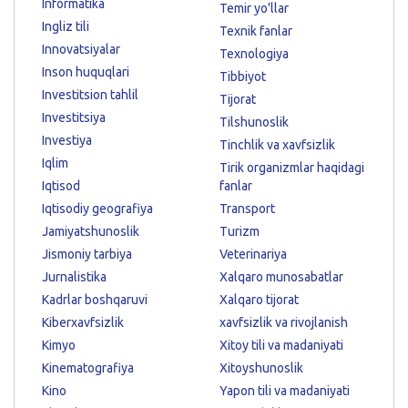
Informatika
Temir yo'llar
Ingliz tili
Texnik fanlar
Innovatsiyalar
Texnologiya
Inson huquqlari
Tibbiyot
Investitsion tahlil
Tijorat
Investitsiya
Tilshunoslik
Investiya
Tinchlik va xavfsizlik
Iqlim
Tirik organizmlar haqidagi
Iqtisod
fanlar
Iqtisodiy geografiya
Transport
Jamiyatshunoslik
Turizm
Jismoniy tarbiya
Veterinariya
Jurnalistika
Xalqaro munosabatlar
Kadrlar boshqaruvi
Xalqaro tijorat
Kiberxavfsizlik
xavfsizlik va rivojlanish
Kimyo
Xitoy tili va madaniyati
Kinematografiya
Xitoyshunoslik
Kino
Yapon tili va madaniyati