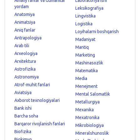
Amaliy fanlar va Gumanitar
Laboratoriya ishi
yordam
Leksikografiya
Anatomiya
Lingvistika
Animatsiya
Logistika
Aniq fanlar
Loyihalarni boshqarish
Antrapologiya
Madaniyat
Arab tili
Mantiq
Arxeologiya
Marketing
Arxitektura
Mashinasozlik
Astrofizika
Matematika
Astronomiya
Media
Atrof-muhit fanlari
Menejment
Aviatsiya
Mental Salomatlik
Axborot texnologiyalari
Metallurgiya
Bank ishi
Mexanika
Barcha soha
Mexatronika
Barqaror rivojlanish fanlari
Mikrobiologiya
Biofizika
Mineralshunoslik
Biokimyo