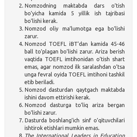
Nomzodning maktabda dars o’tish
bo’yicha kamida 5 yillik ish tajribasi
bo’lishi kerak.
Nomzod oliy ma’lumotga ega bo’lishi
zarur.
Nomzod TOEFL iBT’dan kamida 45-46
ball to’plagan bo’lishi zarur. Ariza berish
vaqtida TOEFL imtihonidan o’tish shart
emas, agar nomzod ilk saralashdan o’tsa
unga fevral oyida TOEFL imtihoni tashkil
etib beriladi.
Nomzod dasturdan qaytgach maktabda
ishini davom ettirishi kerak.
Nomzod dasturga to’liq ariza bergan
bo’lishi zarur.
Dasturda boshlang’ich sinf o’qituvchilari
ishtirok etishlari mumkin emas.
The International Leaders in Education