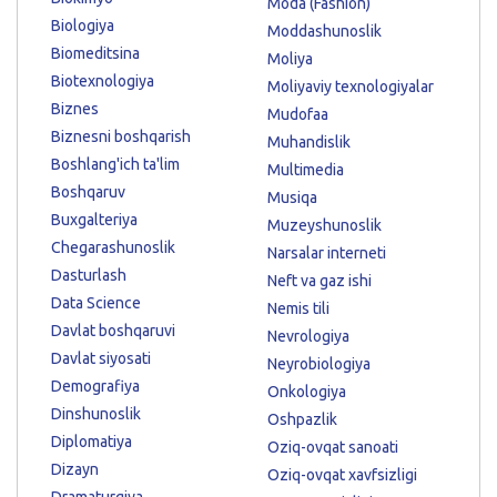
Moda (Fashion)
Biologiya
Moddashunoslik
Biomeditsina
Moliya
Biotexnologiya
Moliyaviy texnologiyalar
Biznes
Mudofaa
Biznesni boshqarish
Muhandislik
Boshlang'ich ta'lim
Multimedia
Boshqaruv
Musiqa
Buxgalteriya
Muzeyshunoslik
Chegarashunoslik
Narsalar interneti
Dasturlash
Neft va gaz ishi
Data Science
Nemis tili
Davlat boshqaruvi
Nevrologiya
Davlat siyosati
Neyrobiologiya
Demografiya
Onkologiya
Dinshunoslik
Oshpazlik
Diplomatiya
Oziq-ovqat sanoati
Dizayn
Oziq-ovqat xavfsizligi
Dramaturgiya