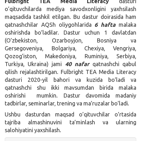
Fulbright TEA Media Literacy
dasturi
o’qituvchilarda mediya savodxonligini yaxhsilash
maqsadida tashkil etilgan. Bu dastur doirasida ham
qatnashchilar AQSh oliygohlarida
6 hafta
malaka
oshirishda bo’ladilar. Dastur uchun 1 davlatdan
(O’zbekiston, Ozarboyjon, Bosniya va
Gersegoveniya, Bolgariya, Chexiya, Vengriya,
Qozog’iston, Makedoniya, Ruminiya, Serbiya,
Turkiya, Ukraina) jami
40 nafar
qatnashchi qabul
qilish rejalashtirilgan. Fulbright TEA Media Literacy
dasturi 2020-yil bahori va kuzida bo’ladi va
qatnashchi shu ikki mavsumdan birida malaka
oshirishi mumkin. Dastur davomida madaniy
tadbirlar, seminarlar, trening va ma’ruzalar bo’ladi.
Ushbu dasturdan maqsad o’qituvchilar o’rtasida
tajriba almashinuvini ta’minlash va ularning
salohiyatini yaxshilash.