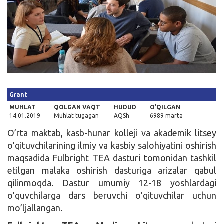
Kirish
Grant
MUHLAT
QOLGAN VAQT
HUDUD
O'QILGAN
14.01.2019
Muhlat tugagan
AQSh
6989 marta
O’rta maktab, kasb-hunar kolleji va akademik litsey
o’qituvchilarining ilmiy va kasbiy salohiyatini oshirish
maqsadida Fulbright TEA dasturi tomonidan tashkil
etilgan malaka oshirish dasturiga arizalar qabul
qilinmoqda. Dastur umumiy 12-18 yoshlardagi
o’quvchilarga dars beruvchi o’qituvchilar uchun
mo’ljallangan.