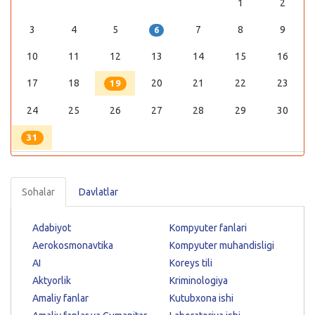
1
2
3
4
5
7
8
9
6
10
11
12
13
14
15
16
17
18
20
21
22
23
19
24
25
26
27
28
29
30
31
Sohalar
Davlatlar
Adabiyot
Kompyuter fanlari
Aerokosmonavtika
Kompyuter muhandisligi
AI
Koreys tili
Aktyorlik
Kriminologiya
Amaliy fanlar
Kutubxona ishi