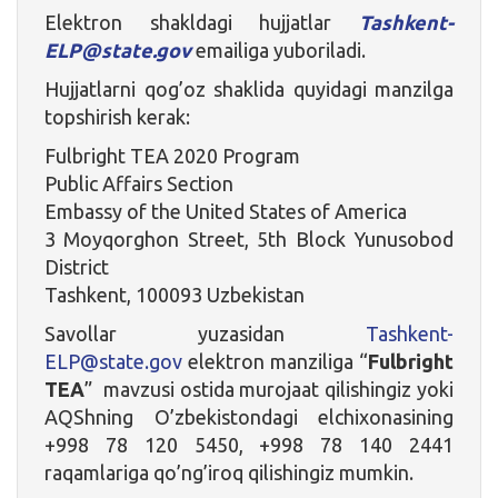
Elektron shakldagi hujjatlar
Tashkent-
ELP@state.gov
emailiga yuboriladi.
Hujjatlarni qog’oz shaklida quyidagi manzilga
topshirish kerak:
Fulbright TEA 2020 Program
Public Affairs Section
Embassy of the United States of America
3 Moyqorghon Street, 5th Block Yunusobod
District
Tashkent, 100093 Uzbekistan
Savollar yuzasidan
Tashkent-
ELP@state.gov
elektron manziliga “
Fulbright
TEA
” mavzusi ostida murojaat qilishingiz yoki
AQShning O’zbekistondagi elchixonasining
+998 78 120 5450, +998 78 140 2441
raqamlariga qo’ng’iroq qilishingiz mumkin.