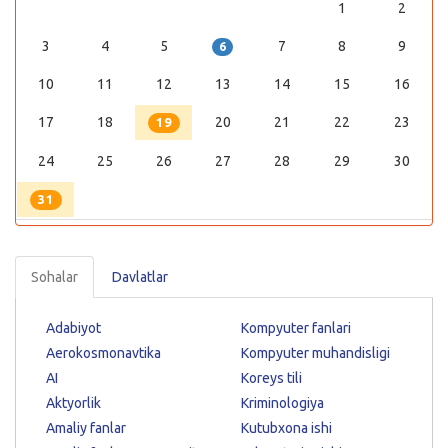
1
2
3
4
5
7
8
9
6
10
11
12
13
14
15
16
17
18
20
21
22
23
19
24
25
26
27
28
29
30
31
Sohalar
Davlatlar
Adabiyot
Kompyuter fanlari
Aerokosmonavtika
Kompyuter muhandisligi
AI
Koreys tili
Aktyorlik
Kriminologiya
Amaliy fanlar
Kutubxona ishi