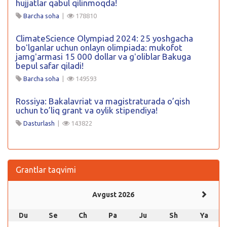
hujjatlar qabul qilinmoqda!
Barcha soha
|
178810
ClimateScience Olympiad 2024: 25 yoshgacha
boʻlganlar uchun onlayn olimpiada: mukofot
jamgʻarmasi 15 000 dollar va gʻoliblar Bakuga
bepul safar qiladi!
Barcha soha
|
149593
Rossiya: Bakalavriat va magistraturada o’qish
uchun to’liq grant va oylik stipendiya!
Dasturlash
|
143822
Grantlar taqvimi
Avgust 2026
Du
Se
Ch
Pa
Ju
Sh
Ya