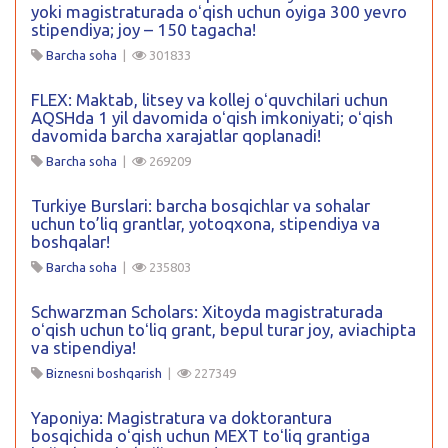
yoki magistraturada oʻqish uchun oyiga 300 yevro
stipendiya; joy – 150 tagacha!
Barcha soha
|
301833
FLEX: Maktab, litsey va kollej oʻquvchilari uchun
AQSHda 1 yil davomida oʻqish imkoniyati; oʻqish
davomida barcha xarajatlar qoplanadi!
Barcha soha
|
269209
Turkiye Burslari: barcha bosqichlar va sohalar
uchun to’liq grantlar, yotoqxona, stipendiya va
boshqalar!
Barcha soha
|
235803
Schwarzman Scholars: Xitoyda magistraturada
oʻqish uchun toʻliq grant, bepul turar joy, aviachipta
va stipendiya!
Biznesni boshqarish
|
227349
Yaponiya: Magistratura va doktorantura
bosqichida oʻqish uchun MEXT toʻliq grantiga