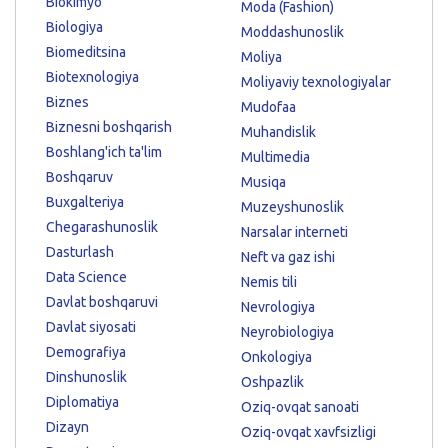
Biokimyo
Moda (Fashion)
Biologiya
Moddashunoslik
Biomeditsina
Moliya
Biotexnologiya
Moliyaviy texnologiyalar
Biznes
Mudofaa
Biznesni boshqarish
Muhandislik
Boshlang'ich ta'lim
Multimedia
Boshqaruv
Musiqa
Buxgalteriya
Muzeyshunoslik
Chegarashunoslik
Narsalar interneti
Dasturlash
Neft va gaz ishi
Data Science
Nemis tili
Davlat boshqaruvi
Nevrologiya
Davlat siyosati
Neyrobiologiya
Demografiya
Onkologiya
Dinshunoslik
Oshpazlik
Diplomatiya
Oziq-ovqat sanoati
Dizayn
Oziq-ovqat xavfsizligi