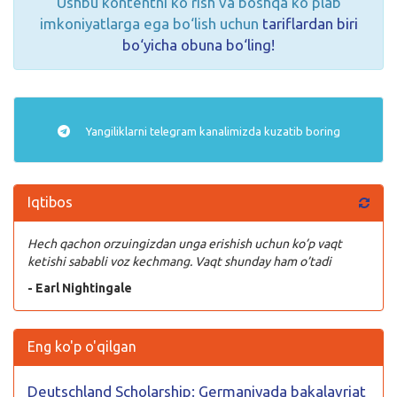
Ushbu kontentni ko‘rish va boshqa ko‘plab
imkoniyatlarga ega bo‘lish uchun
tariflardan biri
bo‘yicha obuna bo‘ling!
Yangiliklarni
telegram
kanalimizda kuzatib boring
Iqtibos
Hech qachon orzuingizdan unga erishish uchun ko’p vaqt
ketishi sababli voz kechmang. Vaqt shunday ham o’tadi
- Earl Nightingale
Eng ko'p o'qilgan
Deutschland Scholarship: Germaniyada bakalavriat