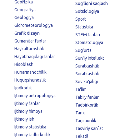
Geofizika
Sog'liqni saqlash
Geografiya
Sotsiologiya
Geologiya
Sport
Gidrometeorologiya
Statistika
Grafik dizayn
STEM fanlari
Gumanitar fanlar
Stomatologiya
Haykaltaroshlik
Sug'urta
Hayot haqidagi fanlar
Sun'iy intellekt
Hisoblash
Suratkashlik
Hunarmandchilik
Suratkashlik
Huquqshunoslik
Suv xo'jaligi
Ijodkorlik
Ta'lim
Ijtimoiy antropologiya
Tabiiy fanlar
Ijtimoiy fanlar
Tadbirkorlik
Ijtimoiy himoya
Tarix
Ijtimoiy ish
Tarjimonlik
Ijtimoiy statistika
Tasviriy sanʼat
Ijtimoiy tadbirkorlik
Tekstil