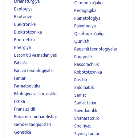
Dramaturgiya
Oʻrmon xoʻjaligi
Ekologiya
Pedagogika
Ekoturizm
Planetologiya
Elektronika
Psixologiya
Elektrotexnika
Qishloq xo'jaligi
Energetika
Qurilish
Energiya
Raqamli texnologiyalar
Eston tili va madaniyati
Raqqoslik
Falsafa
Rassomchilik
Fan va texnologiyalar
Robototexnika
Fanlar
Rus tili
Farmatsevtika
Salomatlik
Filologiya va lingvistika
San'at
Fizika
San'at tarixi
Fransuz tili
Savodxonlik
Fuqarolik muhandisligi
Shaharsozlik
Gender tadqiqotlari
She'riyat
Genetika
Siyosiy fanlar