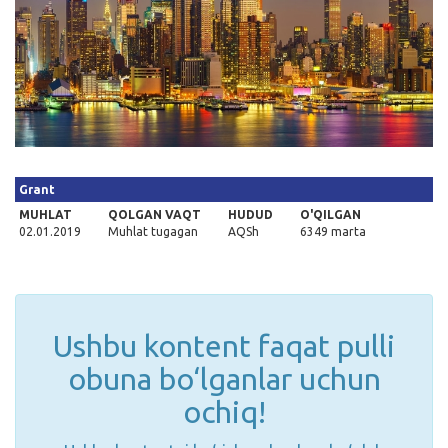
Kirish
Grant
MUHLAT
QOLGAN VAQT
HUDUD
O'QILGAN
02.01.2019
Muhlat tugagan
AQSh
6349 marta
Ushbu kontent faqat pulli
obuna bo‘lganlar uchun
ochiq!