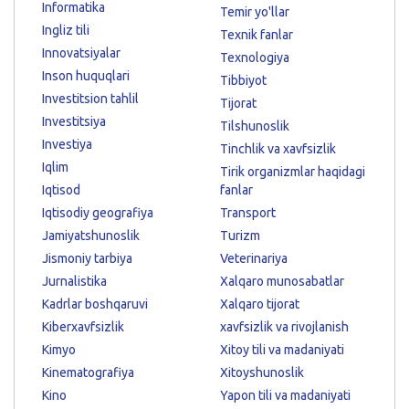
Informatika
Temir yo'llar
Ingliz tili
Texnik fanlar
Innovatsiyalar
Texnologiya
Inson huquqlari
Tibbiyot
Investitsion tahlil
Tijorat
Investitsiya
Tilshunoslik
Investiya
Tinchlik va xavfsizlik
Iqlim
Tirik organizmlar haqidagi
Iqtisod
fanlar
Iqtisodiy geografiya
Transport
Jamiyatshunoslik
Turizm
Jismoniy tarbiya
Veterinariya
Jurnalistika
Xalqaro munosabatlar
Kadrlar boshqaruvi
Xalqaro tijorat
Kiberxavfsizlik
xavfsizlik va rivojlanish
Kimyo
Xitoy tili va madaniyati
Kinematografiya
Xitoyshunoslik
Kino
Yapon tili va madaniyati