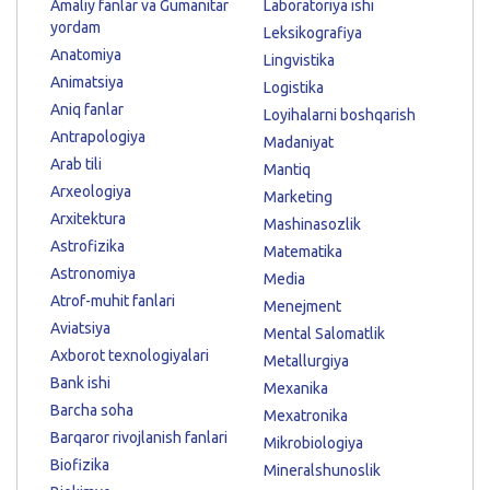
Amaliy fanlar va Gumanitar
Laboratoriya ishi
yordam
Leksikografiya
Anatomiya
Lingvistika
Animatsiya
Logistika
Aniq fanlar
Loyihalarni boshqarish
Antrapologiya
Madaniyat
Arab tili
Mantiq
Arxeologiya
Marketing
Arxitektura
Mashinasozlik
Astrofizika
Matematika
Astronomiya
Media
Atrof-muhit fanlari
Menejment
Aviatsiya
Mental Salomatlik
Axborot texnologiyalari
Metallurgiya
Bank ishi
Mexanika
Barcha soha
Mexatronika
Barqaror rivojlanish fanlari
Mikrobiologiya
Biofizika
Mineralshunoslik