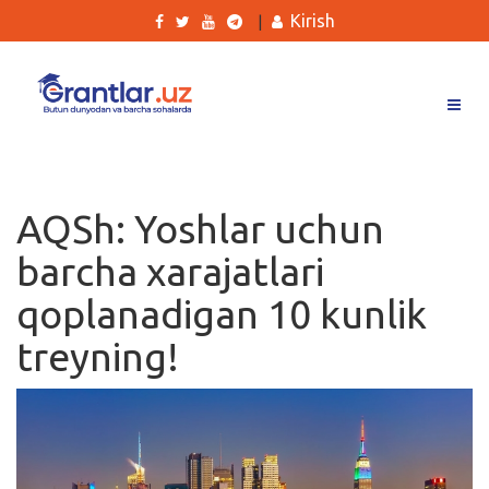
Kirish
|
Grantlar
Tanlovlar
AQSh: Yoshlar uchun
Ishlar
barcha xarajatlari
Kurslar
qoplanadigan 10 kunlik
Blog
treyning!
Yana
Qidirish