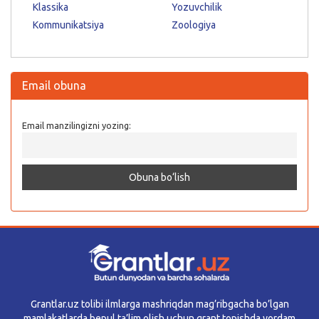
Klassika
Yozuvchilik
Kommunikatsiya
Zoologiya
Email obuna
Email manzilingizni yozing:
Grantlar.uz tolibi ilmlarga mashriqdan mag’ribgacha bo’lgan
mamlakatlarda bepul ta’lim olish uchun grant topishda yordam