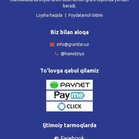
beradi.
Loyiha haqida
Foydalanish bitimi
Biz bilan aloqa
info@grantlar.uz
@hamidziyo
To'lovga qabul qilamiz
Ijtimoiy tarmoqlarda
Facebook