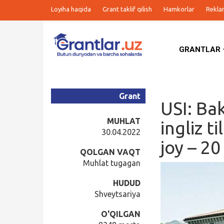
Loyiha haqida
Grant taklif qilish
Hamkorlar
Rekla
GRANTLAR
Grantlar
Tanlovlar
Grant
USI: Bak
Ishlar
MUHLAT
ingliz t
30.04.2022
joy – 20
Kurslar
QOLGAN VAQT
Muhlat tugagan
Blog
HUDUD
Shveytsariya
Yana
O'QILGAN