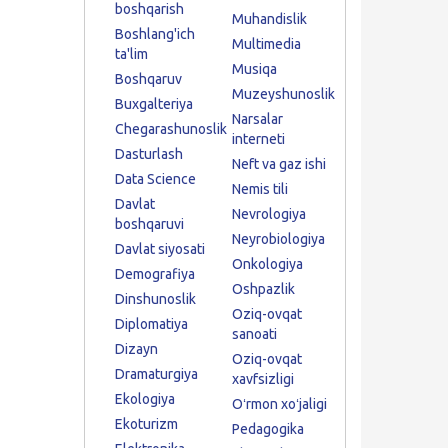
boshqarish
Muhandislik
Boshlang'ich
Multimedia
ta'lim
Musiqa
Boshqaruv
Muzeyshunoslik
Buxgalteriya
Narsalar
Chegarashunoslik
interneti
Dasturlash
Neft va gaz ishi
Data Science
Nemis tili
Davlat
Nevrologiya
boshqaruvi
Neyrobiologiya
Davlat siyosati
Onkologiya
Demografiya
Oshpazlik
Dinshunoslik
Oziq-ovqat
Diplomatiya
sanoati
Dizayn
Oziq-ovqat
Dramaturgiya
xavfsizligi
Ekologiya
Oʻrmon xoʻjaligi
Ekoturizm
Pedagogika