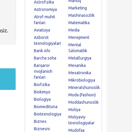
Mantiq
Astrofizika
Marketing
Astronomiya
Mashinasozlik
Atrof-muhit
fanlari
Matematika
siz.
Aviatsiya
Media
Axborot
Menejment
texnologiyalari
Mental
Bank ishi
Salomatlik
Barcha soha
Metallurgiya
Barqaror
Mexanika
rivojlanish
Mexatronika
fanlari
Mikrobiologiya
Biofizika
Mineralshunoslik
Biokimyo
Moda (Fashion)
Biologiya
Moddashunoslik
Biomeditsina
Moliya
Biotexnologiya
Moliyaviy
Biznes
texnologiyalar
Biznesni
Mudofaa