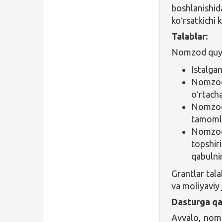
boshlanishid
koʻrsatkichi 
Talablar:
Nomzod quyid
Istalgan
Nomzodn
oʻrtach
Nomzod 
tamomla
Nomzod 
topshiri
qabulni
Grantlar tala
va moliyaviy
Dasturga qa
Avvalo, nomz