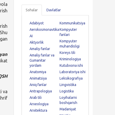
vola
rish
Sohalar
Davlatlar
Adabiyot
Kommunikatsiya
rish
Aerokosmonavtika
Kompyuter
 Shu
fanlari
AI
rgan
Kompyuter
Aktyorlik
muhandisligi
Amaliy fanlar
Koreys tili
lyan
Amaliy fanlar va
Kriminologiya
ikat
Gumanitar
yordam
Kutubxona ishi
Anatomiya
Laboratoriya ishi
QSH
Animatsiya
Leksikografiya
Aniq fanlar
Lingvistika
i va
Antrapologiya
Logistika
hrif
Arab tili
Loyihalarni
boshqarish
Arxeologiya
Madaniyat
Arxitektura