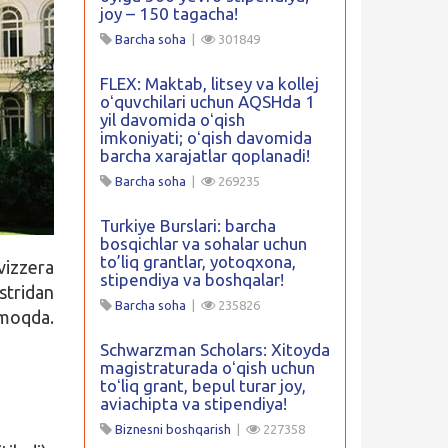
joy – 150 tagacha!
Barcha soha
|
301849
FLEX: Maktab, litsey va kollej
oʻquvchilari uchun AQSHda 1
yil davomida oʻqish
imkoniyati; oʻqish davomida
barcha xarajatlar qoplanadi!
Barcha soha
|
269235
Turkiye Burslari: barcha
bosqichlar va sohalar uchun
to’liq grantlar, yotoqxona,
vizzera
stipendiya va boshqalar!
stridan
Barcha soha
|
235826
tmoqda.
Schwarzman Scholars: Xitoyda
magistraturada oʻqish uchun
toʻliq grant, bepul turar joy,
aviachipta va stipendiya!
Biznesni boshqarish
|
227358