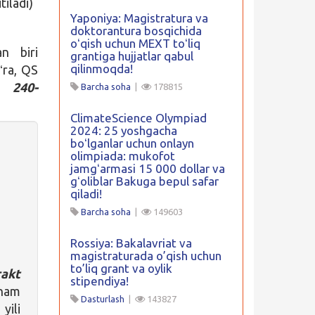
itiladi)
Yaponiya: Magistratura va
doktorantura bosqichida
oʻqish uchun MEXT toʻliq
n biri
grantiga hujjatlar qabul
qilinmoqda!
ʻra, QS
a
240-
Barcha soha
|
178815
ClimateScience Olympiad
2024: 25 yoshgacha
boʻlganlar uchun onlayn
olimpiada: mukofot
jamgʻarmasi 15 000 dollar va
gʻoliblar Bakuga bepul safar
qiladi!
Barcha soha
|
149603
Rossiya: Bakalavriat va
magistraturada o’qish uchun
to’liq grant va oylik
rakt
stipendiya!
ham
Dasturlash
|
143827
yili