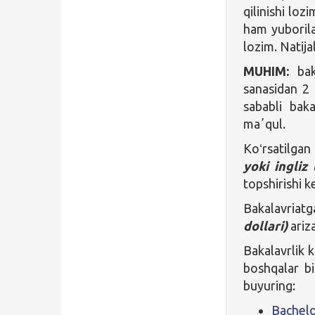
qilinishi loz
ham yuborila
lozim. Natija
MUHIM:
baka
sanasidan 2 
sababli bak
maʼqul.
Koʻrsatilga
yoki ingliz
topshirishi k
Bakalavriatg
dollari)
ariza
Bakalavrlik k
boshqalar bi
buyuring:
Bachelo