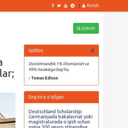
Kirish
|
Qidirish
Iqtibos
a
Donishmandlik 1% ilhomlanish va
lar;
99% harakatga bog’liq
- Tomas Edison
Eng ko'p o'qilgan
Deutschland Scholarship:
Germaniyada bakalavriat yoki
magistraturada oʻqish uchun
oyiga 300 yevro stipendiya;