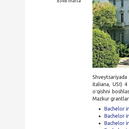
8348 marta
Qidirish
Kirish
Shveytsariyada
italiana
, USI) 4
oʻqishni boshl
Mazkur grantlar 
Bachelor 
Bachelor 
Bachelor i