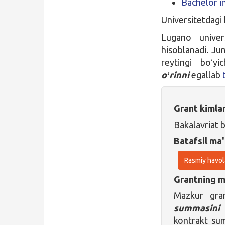
Bachelor in
Universitetdagi 
Lugano univers
hisoblanadi. Ju
reytingi boʻyi
oʻrinni
egallab
Grant kimla
Bakalavriat 
Batafsil ma'
Rasmiy havol
Grantning ma
Mazkur gran
summasini 
kontrakt sum