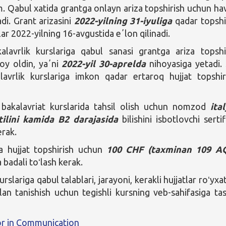
im. Qabul xatida grantga onlayn ariza topshirish uchun ha
di. Grant arizasini
2022-yilning 31-iyuliga
qadar topshi
lar 2022-yilning 16-avgustida eʼlon qilinadi.
lavrlik kurslariga qabul sanasi grantga ariza topshi
oy oldin, yaʼni
2022-yil 30-aprelda
nihoyasiga yetadi.
alavrlik kurslariga imkon qadar ertaroq hujjat topshi
n bakalavriat kurslarida tahsil olish uchun nomzod
ita
 tilini kamida B2 darajasida
bilishini isbotlovchi sertif
erak.
a hujjat topshirish uchun
100 CHF (taxminan 109 A
 badali toʻlash kerak.
urslariga qabul talablari, jarayoni, kerakli hujjatlar roʻyxat
lan tanishish uchun tegishli kursning veb-sahifasiga tas
r in Communication