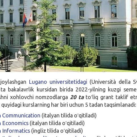
 joylashgan
Lugano universitetidagi
(U
niversità della S
 ta bakalavrlik kursidan birida 2022-yilning kuzgi seme
ashni xohlovchi nomzodlarga
20 ta
toʻliq grant taklif e
quyidagi kurslarning har biri uchun 5 tadan taqsimlanadi:
in Communication
(italyan tilida oʻqitiladi)
in Economics
(italyan tilida oʻqitiladi)
n Informatics
(ingliz tilida oʻqitiladi)