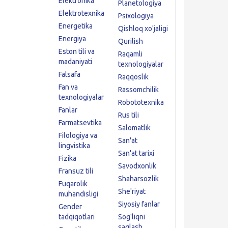
Elektronika
Planetologiya
Elektrotexnika
Psixologiya
Energetika
Qishloq xo'jaligi
Energiya
Qurilish
Eston tili va
Raqamli
madaniyati
texnologiyalar
Falsafa
Raqqoslik
Fan va
Rassomchilik
texnologiyalar
Robototexnika
Fanlar
Rus tili
Farmatsevtika
Salomatlik
Filologiya va
San'at
lingvistika
San'at tarixi
Fizika
Savodxonlik
Fransuz tili
Shaharsozlik
Fuqarolik
She'riyat
muhandisligi
Siyosiy fanlar
Gender
tadqiqotlari
Sog'liqni
saqlash