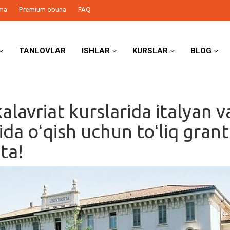
ma
Premium obuna
FAQ
TANLOVLAR
ISHLAR
KURSLAR
BLOG
alavriat kurslarida italyan v
ilida oʻqish uchun toʻliq grant
 ta!