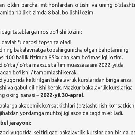
an oldin barcha imtihonlardan oʻtishi va uning oʻzlashti
kamida 10 lik tizimda 8 ball boʻlishi lozim.
agi talablarga mos boʻlishi lozim:
 davlat fuqarosi topshira oladi.
ing bakalavriatga topshirgunicha olgan baholarining
asi 100 ballik tizimda 85% dan kam boʻlmasligi lozim.
oʻrta / oʻrta maxsus taʼlim muassasasini 2022-yilda
gan boʻlishi / tamomlashi kerak.
yuqorida keltirilgan bakalavrlik kurslaridan biriga ariza
shi va qabul qilinishi kerak. Mazkur bakalavrlik kurslariga
ng oxirgi sanasi –
2022-yil 30-aprel.
balarga akademik koʻrsatkichlari (oʻzlashtirish koʻrsatkichl
 jihatdan yordamga muhtojligi asosida taqdim etiladi.
bul jarayoni:
od yuqorida keltirilgan bakalavrlik kurslaridan biriga q