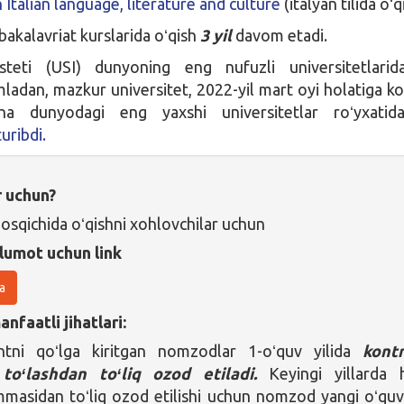
 Italian language, literature and culture
(italyan tilida oʻq
bakalavriat kurslarida oʻqish
3 yil
davom etadi.
teti (USI) dunyoning eng nufuzli universitetlarida
mladan, mazkur universitet, 2022-yil mart oyi holatiga ko
cha dunyodagi eng yaxshi universitetlar roʻyxatid
turibdi.
r uchun?
bosqichida oʻqishni xohlovchilar uchun
lumot uchun link
a
nfaatli jihatlari:
tni qoʻlga kiritgan nomzodlar 1-oʻquv yilida
kont
toʻlashdan toʻliq ozod etiladi.
Keyingi yillarda 
masidan toʻliq ozod etilishi uchun nomzod yangi oʻquv 