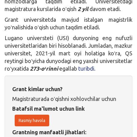
nomzodlarga taqdim etiladi. Universitetdagi
magistratura kurslarida oʻqish
2 yil
davom etadi.
Grant universitetda mavjud istalgan magistrlik
yoʻnalishida oʻqish uchun taqdim etiladi.
Lugano universteti (USI) dunyoning eng nufuzli
universitetlaridan biri hisoblanadi. Jumladan, mazkur
universitet, 2021-yil mart oyi holatiga koʻra, QS
reytingi boʻyicha dunyodagi eng yaxshi universitetlar
roʻyxatida
273-oʻrinni
egallab
turibdi.
Grant kimlar uchun?
Magistraturada oʻqishni xohlovchilar uchun
Batafsil ma'lumot uchun link
Rasmiy havola
Grantning manfaatli jihatlari: