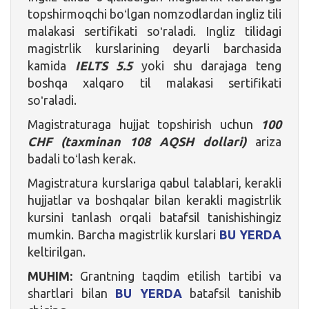
topshirmoqchi boʻlgan nomzodlardan ingliz tili
malakasi sertifikati soʻraladi. Ingliz tilidagi
magistrlik kurslarining deyarli barchasida
kamida
IELTS 5.5
yoki shu darajaga teng
boshqa xalqaro til malakasi sertifikati
soʻraladi.
Magistraturaga hujjat topshirish uchun
100
CHF (taxminan 108 AQSH dollari)
ariza
badali toʻlash kerak.
Magistratura kurslariga qabul talablari, kerakli
hujjatlar va boshqalar bilan kerakli magistrlik
kursini tanlash orqali batafsil tanishishingiz
mumkin. Barcha magistrlik kurslari
BU YERDA
keltirilgan.
MUHIM:
Grantning taqdim etilish tartibi va
shartlari bilan
BU YERDA
batafsil tanishib