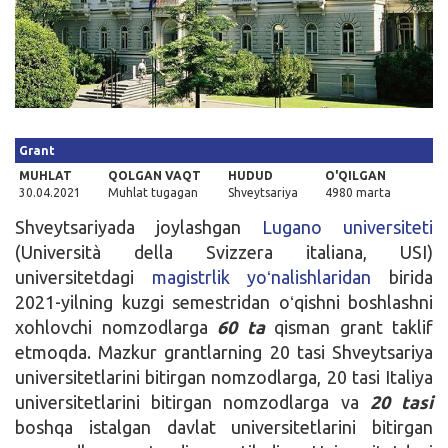
Kirish
Grant
MUHLAT
QOLGAN VAQT
HUDUD
O'QILGAN
30.04.2021
Muhlat tugagan
Shveytsariya
4980 marta
Shveytsariyada joylashgan
Lugano universiteti
(U
niversità della Svizzera italiana
, USI)
universitetdagi
magistrlik yoʻnalishlaridan
birida
2021-yilning kuzgi semestridan oʻqishni boshlashni
xohlovchi nomzodlarga
60 ta
qisman grant taklif
etmoqda. Mazkur grantlarning 20 tasi Shveytsariya
universitetlarini bitirgan nomzodlarga, 20 tasi Italiya
universitetlarini bitirgan nomzodlarga va
20 tasi
boshqa istalgan davlat universitetlarini bitirgan