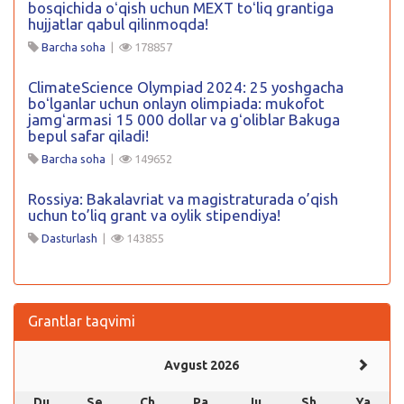
bosqichida oʻqish uchun MEXT toʻliq grantiga
hujjatlar qabul qilinmoqda!
Barcha soha
|
178857
ClimateScience Olympiad 2024: 25 yoshgacha
boʻlganlar uchun onlayn olimpiada: mukofot
jamgʻarmasi 15 000 dollar va gʻoliblar Bakuga
bepul safar qiladi!
Barcha soha
|
149652
Rossiya: Bakalavriat va magistraturada o’qish
uchun to’liq grant va oylik stipendiya!
Dasturlash
|
143855
Grantlar taqvimi
Avgust 2026
Du
Se
Ch
Pa
Ju
Sh
Ya