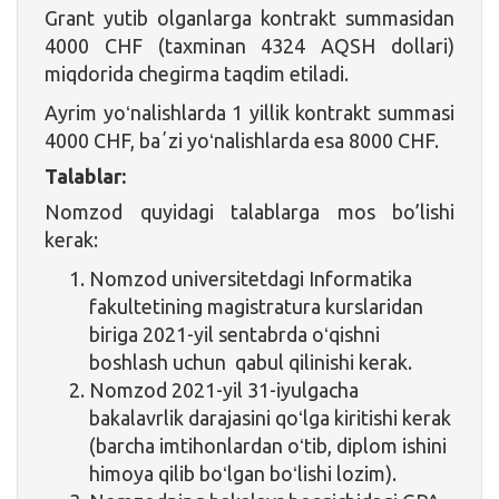
Grant yutib olganlarga kontrakt summasidan
4000 CHF (taxminan 4324 AQSH dollari)
miqdorida chegirma taqdim etiladi.
Ayrim yoʻnalishlarda 1 yillik kontrakt summasi
4000 CHF, baʼzi yoʻnalishlarda esa 8000 CHF.
Talablar:
Nomzod quyidagi talablarga mos bo’lishi
kerak:
Nomzod universitetdagi Informatika
fakultetining magistratura kurslaridan
biriga 2021-yil sentabrda oʻqishni
boshlash uchun qabul qilinishi kerak.
Nomzod 2021-yil 31-iyulgacha
bakalavrlik darajasini qoʻlga kiritishi kerak
(barcha imtihonlardan oʻtib, diplom ishini
himoya qilib boʻlgan boʻlishi lozim).