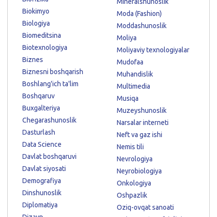
Mineralshunoslik
Biokimyo
Moda (Fashion)
Biologiya
Moddashunoslik
Biomeditsina
Moliya
Biotexnologiya
Moliyaviy texnologiyalar
Biznes
Mudofaa
Biznesni boshqarish
Muhandislik
Boshlang'ich ta'lim
Multimedia
Boshqaruv
Musiqa
Buxgalteriya
Muzeyshunoslik
Chegarashunoslik
Narsalar interneti
Dasturlash
Neft va gaz ishi
Data Science
Nemis tili
Davlat boshqaruvi
Nevrologiya
Davlat siyosati
Neyrobiologiya
Demografiya
Onkologiya
Dinshunoslik
Oshpazlik
Diplomatiya
Oziq-ovqat sanoati
Dizayn