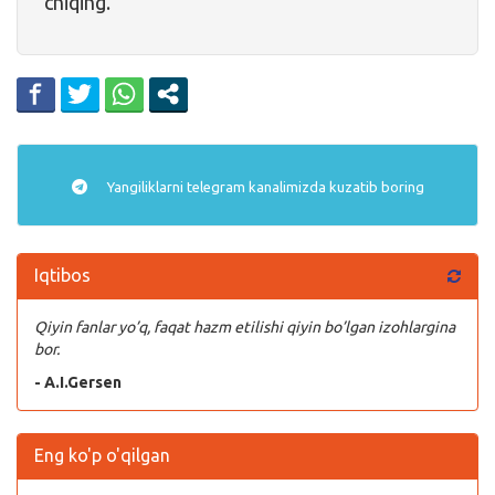
chiqing.
Yangiliklarni
telegram
kanalimizda kuzatib boring
Iqtibos
Qiyin fanlar yo’q, faqat hazm etilishi qiyin bo’lgan izohlargina
bor.
- A.I.Gersen
Eng ko'p o'qilgan