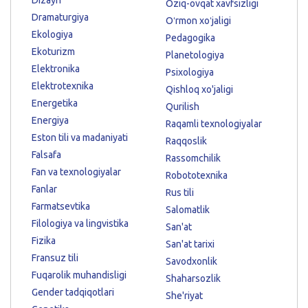
Oziq-ovqat xavfsizligi
Dramaturgiya
Oʻrmon xoʻjaligi
Ekologiya
Pedagogika
Ekoturizm
Planetologiya
Elektronika
Psixologiya
Elektrotexnika
Qishloq xo'jaligi
Energetika
Qurilish
Energiya
Raqamli texnologiyalar
Eston tili va madaniyati
Raqqoslik
Falsafa
Rassomchilik
Fan va texnologiyalar
Robototexnika
Fanlar
Rus tili
Farmatsevtika
Salomatlik
Filologiya va lingvistika
San'at
Fizika
San'at tarixi
Fransuz tili
Savodxonlik
Fuqarolik muhandisligi
Shaharsozlik
Gender tadqiqotlari
She'riyat