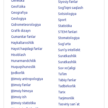
Genetika
Siyosiy fanlar
Geofizika
Sog'liqni saqlash
Geografiya
Sotsiologiya
Geologiya
Sport
Gidrometeorologiya
Statistika
Grafik dizayn
STEM fanlari
Gumanitar fanlar
Stomatologiya
Haykaltaroshlik
Sug'urta
Hayot haqidagi fanlar
Sun'iy intellekt
Hisoblash
Suratkashlik
Hunarmandchilik
Suratkashlik
Huquqshunoslik
Suv xo'jaligi
Ijodkorlik
Ta'lim
Ijtimoiy antropologiya
Tabiiy fanlar
Ijtimoiy fanlar
Tadbirkorlik
Ijtimoiy himoya
Tarix
Ijtimoiy ish
Tarjimonlik
Ijtimoiy statistika
Tasviriy sanʼat