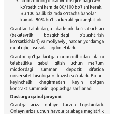
Nomzodning bakalavr bosqichidagi GPA
ko’rsatkichi kamida 80/100 boʻlishi kerak.
Bu 100 ballik tizimda oʻrtacha baholar
kamida 80% boʻlishi kerakligini anglatadi.
Grantlar talabalarga akademik koʻrsatkichlari
(bakalavrlik bosqichidagi oʻzlashtirish
koʻrsatkichlari) va moliyaviy jihatdan yordamga
muhtojligi asosida taqdim etiladi.
Grantni qoʻlga kiritgan nomzodlardan ularni
talabalikka qabul qilish uchun maʼlum
miqdordagi summani depozit sifatida
universitet hisobiga oʻtkazish soʻraladi. Bu pul
keyinchalik chegirmadan keyin qolgan
kontrakt summasini qoplashga sarflanadi.
Dasturga qabul jarayoni:
Grantga ariza onlayn tarzda topshiriladi.
Onlayn ariza uchun havola talabaga magistrlik