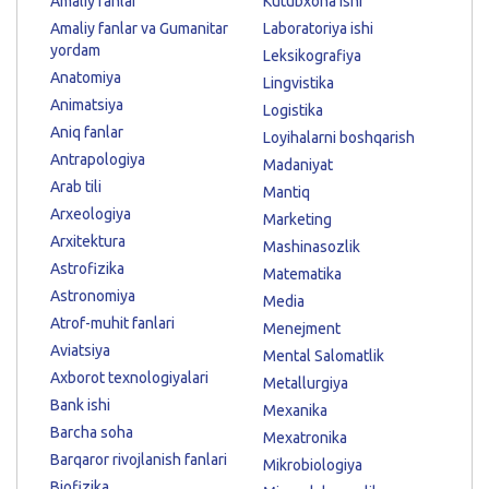
Amaliy fanlar
Kutubxona ishi
Amaliy fanlar va Gumanitar
Laboratoriya ishi
yordam
Leksikografiya
Anatomiya
Lingvistika
Animatsiya
Logistika
Aniq fanlar
Loyihalarni boshqarish
Antrapologiya
Madaniyat
Arab tili
Mantiq
Arxeologiya
Marketing
Arxitektura
Mashinasozlik
Astrofizika
Matematika
Astronomiya
Media
Atrof-muhit fanlari
Menejment
Aviatsiya
Mental Salomatlik
Axborot texnologiyalari
Metallurgiya
Bank ishi
Mexanika
Barcha soha
Mexatronika
Barqaror rivojlanish fanlari
Mikrobiologiya
Biofizika