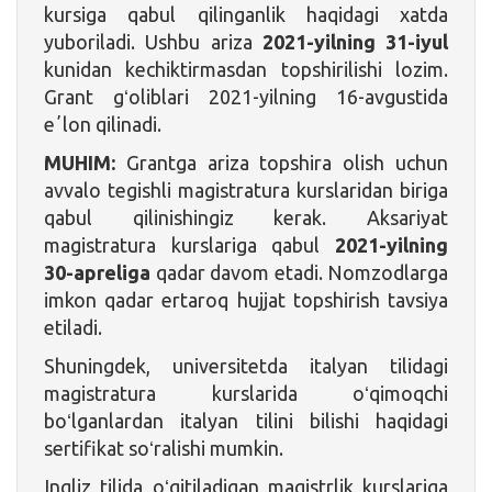
kursiga qabul qilinganlik haqidagi xatda
yuboriladi. Ushbu ariza
2021-yilning 31-iyul
kunidan kechiktirmasdan topshirilishi lozim.
Grant gʻoliblari 2021-yilning 16-avgustida
eʼlon qilinadi.
MUHIM:
Grantga ariza topshira olish uchun
avvalo tegishli magistratura kurslaridan biriga
qabul qilinishingiz kerak. Aksariyat
magistratura kurslariga qabul
2021-yilning
30-apreliga
qadar davom etadi. Nomzodlarga
imkon qadar ertaroq hujjat topshirish tavsiya
etiladi.
Shuningdek, universitetda italyan tilidagi
magistratura kurslarida oʻqimoqchi
boʻlganlardan italyan tilini bilishi haqidagi
sertifikat soʻralishi mumkin.
Ingliz tilida oʻqitiladigan magistrlik kurslariga