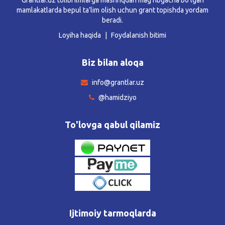
mamlakatlarda bepul ta’lim olish uchun grant topishda yordam
beradi.
Loyiha haqida
Foydalanish bitimi
Biz bilan aloqa
info@grantlar.uz
@hamidziyo
To'lovga qabul qilamiz
Ijtimoiy tarmoqlarda