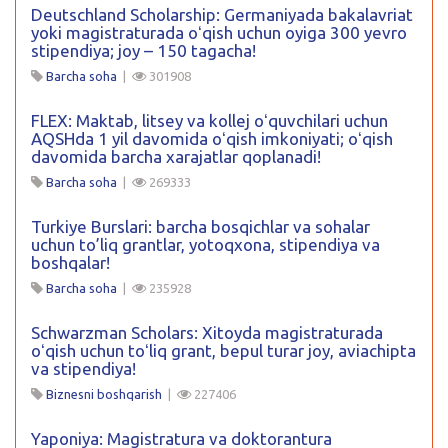
Deutschland Scholarship: Germaniyada bakalavriat
yoki magistraturada oʻqish uchun oyiga 300 yevro
stipendiya; joy – 150 tagacha!
Barcha soha
|
301908
FLEX: Maktab, litsey va kollej oʻquvchilari uchun
AQSHda 1 yil davomida oʻqish imkoniyati; oʻqish
davomida barcha xarajatlar qoplanadi!
Barcha soha
|
269333
Turkiye Burslari: barcha bosqichlar va sohalar
uchun to’liq grantlar, yotoqxona, stipendiya va
boshqalar!
Barcha soha
|
235928
Schwarzman Scholars: Xitoyda magistraturada
oʻqish uchun toʻliq grant, bepul turar joy, aviachipta
va stipendiya!
Biznesni boshqarish
|
227406
Yaponiya: Magistratura va doktorantura