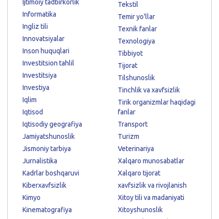
Ijtimoiy tadbirkorlik
Tekstil
Informatika
Temir yo'llar
Ingliz tili
Texnik fanlar
Innovatsiyalar
Texnologiya
Inson huquqlari
Tibbiyot
Investitsion tahlil
Tijorat
Investitsiya
Tilshunoslik
Investiya
Tinchlik va xavfsizlik
Iqlim
Tirik organizmlar haqidagi
Iqtisod
fanlar
Iqtisodiy geografiya
Transport
Jamiyatshunoslik
Turizm
Jismoniy tarbiya
Veterinariya
Jurnalistika
Xalqaro munosabatlar
Kadrlar boshqaruvi
Xalqaro tijorat
Kiberxavfsizlik
xavfsizlik va rivojlanish
Kimyo
Xitoy tili va madaniyati
Kinematografiya
Xitoyshunoslik