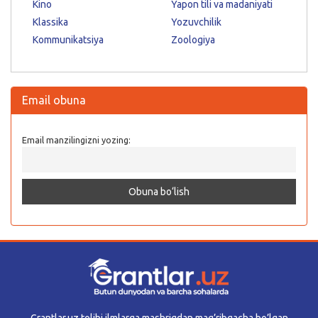
Kino
Yapon tili va madaniyati
Klassika
Yozuvchilik
Kommunikatsiya
Zoologiya
Email obuna
Email manzilingizni yozing:
Grantlar.uz tolibi ilmlarga mashriqdan mag’ribgacha bo’lgan