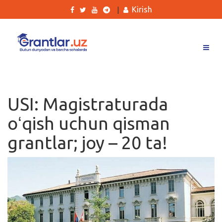
Kirish
|
Grantlar
Tanlovlar
USI: Magistraturada
Ishlar
oʻqish uchun qisman
Kurslar
grantlar; joy – 20 ta!
Blog
Yana
Qidirish