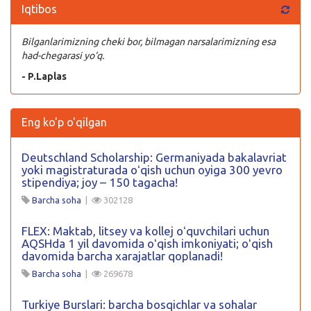
Iqtibos
Bilganlarimizning cheki bor, bilmagan narsalarimizning esa
had-chegarasi yo‘q.
- P.Laplas
Eng ko'p o'qilgan
Deutschland Scholarship: Germaniyada bakalavriat
yoki magistraturada oʻqish uchun oyiga 300 yevro
stipendiya; joy – 150 tagacha!
Barcha soha
|
302128
FLEX: Maktab, litsey va kollej oʻquvchilari uchun
AQSHda 1 yil davomida oʻqish imkoniyati; oʻqish
davomida barcha xarajatlar qoplanadi!
Barcha soha
|
269678
Turkiye Burslari: barcha bosqichlar va sohalar