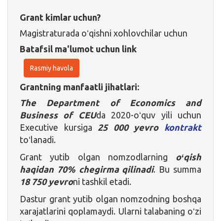
Grant kimlar uchun?
Magistraturada oʻqishni xohlovchilar uchun
Batafsil ma'lumot uchun link
Rasmiy havola
Grantning manfaatli jihatlari:
The Department of Economics and
Business of CEU
da 2020-oʻquv yili uchun
Executive kursiga
25 000 yevro
kontrakt
toʻlanadi.
Grant yutib olgan nomzodlarning
oʻqish
haqidan 70% chegirma qilinadi
. Bu summa
18 750 yevro
ni tashkil etadi.
Dastur grant yutib olgan nomzodning boshqa
xarajatlarini qoplamaydi. Ularni talabaning oʻzi