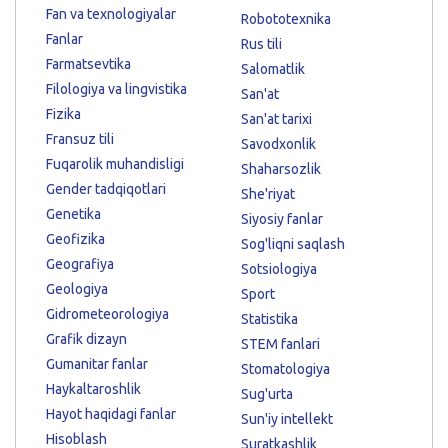
Fan va texnologiyalar
Robototexnika
Fanlar
Rus tili
Farmatsevtika
Salomatlik
Filologiya va lingvistika
San'at
Fizika
San'at tarixi
Fransuz tili
Savodxonlik
Fuqarolik muhandisligi
Shaharsozlik
Gender tadqiqotlari
She'riyat
Genetika
Siyosiy fanlar
Geofizika
Sog'liqni saqlash
Geografiya
Sotsiologiya
Geologiya
Sport
Gidrometeorologiya
Statistika
Grafik dizayn
STEM fanlari
Gumanitar fanlar
Stomatologiya
Haykaltaroshlik
Sug'urta
Hayot haqidagi fanlar
Sun'iy intellekt
Hisoblash
Suratkashlik