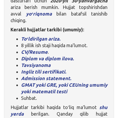
dasturlari uchun
2020-yil 30-yanvargacha
ariza berish mumkin. Hujjat topshirishdan
avval
yoʻriqnoma
bilan batafsil tanishib
chiqing.
Kerakli hujjatlar tarkibi (umumiy):
Toʻldirilgan ariza.
8 yillik ish staji haqida ma’lumot.
CV/Resume
.
Diplom va diplom ilova.
Tavsiyanoma
Ingliz tili sertifikati.
Admission statement.
GMAT yoki GRE, yoki CEUning umumiy
yoki matematil testi
Suhbat.
Hujjatlar tarkibi haqida toʻliq ma’lumot
shu
yerda
berilgan. Qanday qilib hujjat