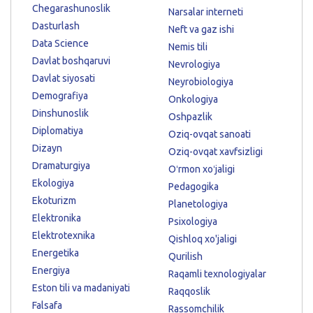
Chegarashunoslik
Narsalar interneti
Dasturlash
Neft va gaz ishi
Data Science
Nemis tili
Davlat boshqaruvi
Nevrologiya
Davlat siyosati
Neyrobiologiya
Demografiya
Onkologiya
Dinshunoslik
Oshpazlik
Diplomatiya
Oziq-ovqat sanoati
Dizayn
Oziq-ovqat xavfsizligi
Dramaturgiya
Oʻrmon xoʻjaligi
Ekologiya
Pedagogika
Ekoturizm
Planetologiya
Elektronika
Psixologiya
Elektrotexnika
Qishloq xo'jaligi
Energetika
Qurilish
Energiya
Raqamli texnologiyalar
Eston tili va madaniyati
Raqqoslik
Falsafa
Rassomchilik