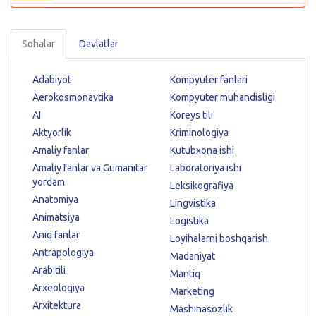
Sohalar
Davlatlar
Adabiyot
Kompyuter fanlari
Aerokosmonavtika
Kompyuter muhandisligi
AI
Koreys tili
Aktyorlik
Kriminologiya
Amaliy fanlar
Kutubxona ishi
Amaliy fanlar va Gumanitar
Laboratoriya ishi
yordam
Leksikografiya
Anatomiya
Lingvistika
Animatsiya
Logistika
Aniq fanlar
Loyihalarni boshqarish
Antrapologiya
Madaniyat
Arab tili
Mantiq
Arxeologiya
Marketing
Arxitektura
Mashinasozlik