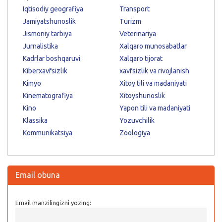
Iqtisodiy geografiya
Transport
Jamiyatshunoslik
Turizm
Jismoniy tarbiya
Veterinariya
Jurnalistika
Xalqaro munosabatlar
Kadrlar boshqaruvi
Xalqaro tijorat
Kiberxavfsizlik
xavfsizlik va rivojlanish
Kimyo
Xitoy tili va madaniyati
Kinematografiya
Xitoyshunoslik
Kino
Yapon tili va madaniyati
Klassika
Yozuvchilik
Kommunikatsiya
Zoologiya
Email obuna
Email manzilingizni yozing: