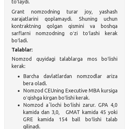
toʻlaydi.
Grant nomzodning turar joy, yashash
xarajatlarini qoplamaydi. Shuning uchun
kontraktning qolgan qismini va boshqa
sarflarni nomzodning oʻzi toʻlashi kerak
boʻladi.
Talablar:
Nomzod quyidagi talablarga mos boʻlishi
kerak:
Barcha davlatlardan nomzodlar ariza
bera oladi.
Nomzod CEUning Executive MBA kursiga
oʻqishga kirgan boʻlishi kerak.
Nomzod aʼlochi boʻlishi zarur. GPA 4,0
kamida dan 3,0, GMAT kamida 45 yoki
GRE kamida 154 ball boʻlishi talab
qilinadi.