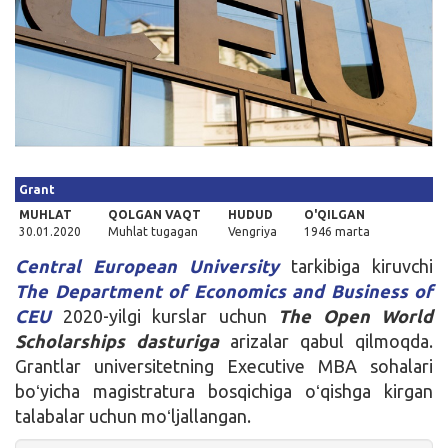
Kirish
Grant
MUHLAT
QOLGAN VAQT
HUDUD
O'QILGAN
30.01.2020
Muhlat tugagan
Vengriya
1946 marta
Central European University
tarkibiga kiruvchi
The Department of Economics and Business of
CEU
2020-yilgi kurslar uchun
The Open World
Scholarships dasturi
ga
arizalar qabul qilmoqda.
Grantlar universitetning Executive MBA sohalari
boʻyicha magistratura bosqichiga oʻqishga kirgan
talabalar uchun moʻljallangan.