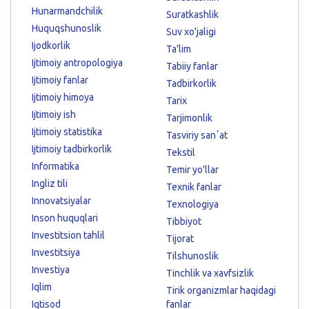
Hunarmandchilik
Suratkashlik
Huquqshunoslik
Suv xo'jaligi
Ijodkorlik
Ta'lim
Ijtimoiy antropologiya
Tabiiy fanlar
Ijtimoiy fanlar
Tadbirkorlik
Ijtimoiy himoya
Tarix
Ijtimoiy ish
Tarjimonlik
Ijtimoiy statistika
Tasviriy sanʼat
Ijtimoiy tadbirkorlik
Tekstil
Informatika
Temir yo'llar
Ingliz tili
Texnik fanlar
Innovatsiyalar
Texnologiya
Inson huquqlari
Tibbiyot
Investitsion tahlil
Tijorat
Investitsiya
Tilshunoslik
Investiya
Tinchlik va xavfsizlik
Iqlim
Tirik organizmlar haqidagi
Iqtisod
fanlar