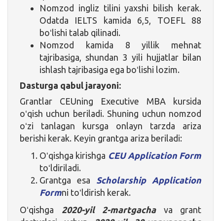
Nomzod ingliz tilini yaxshi bilish kerak.
Odatda IELTS kamida 6,5, TOEFL 88
boʻlishi talab qilinadi.
Nomzod kamida 8 yillik mehnat
tajribasiga, shundan 3 yili hujjatlar bilan
ishlash tajribasiga ega boʻlishi lozim.
Dasturga qabul jarayoni:
Grantlar CEUning Executive MBA kursida
oʻqish uchun beriladi. Shuning uchun nomzod
oʻzi tanlagan kursga onlayn tarzda ariza
berishi kerak. Keyin grantga ariza beriladi:
Oʻqishga kirishga
CEU Application Form
toʻldiriladi.
Grantga esa
Scholarship Application
Form
ni toʻldirish kerak.
Oʻqishga
2020-yil 2-martgacha
va grant