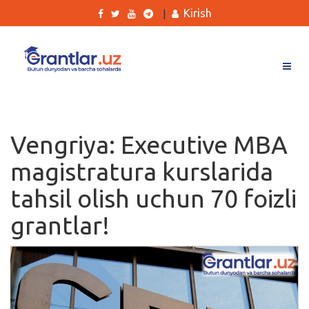
Kirish
|
Grantlar
Tanlovlar
Vengriya: Executive MBA
Ishlar
magistratura kurslarida
Kurslar
tahsil olish uchun 70 foizli
Blog
grantlar!
Yana
Qidirish