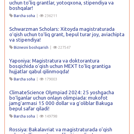
uchun to’liq grantlar, yotoqxona, stipendiya va
boshqalar!
Barcha soha
|
236211
Schwarzman Scholars: Xitoyda magistraturada
oʻqish uchun toʻliq grant, bepul turar joy, aviachipta
va stipendiya!
Biznesni boshqarish
|
227547
Yaponiya: Magistratura va doktorantura
bosqichida oʻqish uchun MEXT toʻliq grantiga
hujjatlar qabul qilinmoqda!
Barcha soha
|
179003
ClimateScience Olympiad 2024: 25 yoshgacha
boʻlganlar uchun onlayn olimpiada: mukofot
jamgʻarmasi 15 000 dollar va gʻoliblar Bakuga
bepul safar qiladi!
Barcha soha
|
149798
Rossiya: Bakalavriat va magistraturada o’qish