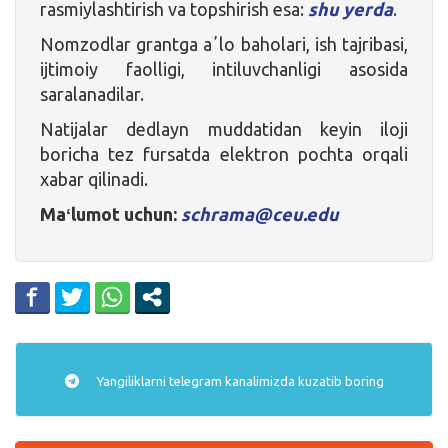
rasmiylashtirish va topshirish esa:
shu yerda
.
Nomzodlar grantga aʼlo baholari, ish tajribasi,
ijtimoiy faolligi, intiluvchanligi asosida
saralanadilar.
Natijalar dedlayn muddatidan keyin iloji
boricha tez fursatda elektron pochta orqali
xabar qilinadi.
Maʻlumot uchun:
schrama@ceu.edu
Yangiliklarni
telegram
kanalimizda kuzatib boring