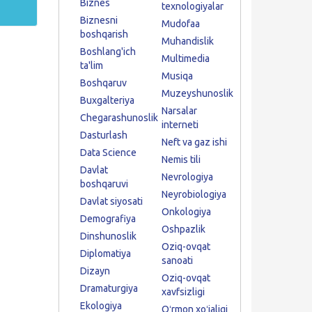
Biznes
texnologiyalar
Biznesni
Mudofaa
boshqarish
Muhandislik
Boshlang'ich
Multimedia
ta'lim
Musiqa
Boshqaruv
Muzeyshunoslik
Buxgalteriya
Narsalar
Chegarashunoslik
interneti
Dasturlash
Neft va gaz ishi
Data Science
Nemis tili
Davlat
Nevrologiya
boshqaruvi
Neyrobiologiya
Davlat siyosati
Onkologiya
Demografiya
Oshpazlik
Dinshunoslik
Oziq-ovqat
Diplomatiya
sanoati
Dizayn
Oziq-ovqat
Dramaturgiya
xavfsizligi
Ekologiya
Oʻrmon xoʻjaligi