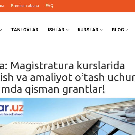
ma
Premium obuna
FAQ
TANLOVLAR
ISHLAR
KURSLAR
BLOG
a: Magistratura kurslarida
lish va amaliyot oʻtash uchu
hamda qisman grantlar!