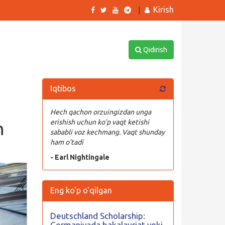
Kirish
|
Qidirish
Iqtibos
Hech qachon orzuingizdan unga
n
erishish uchun ko’p vaqt ketishi
sababli voz kechmang. Vaqt shunday
ham o’tadi
- Earl Nightingale
Eng ko'p o'qilgan
Deutschland Scholarship:
Germaniyada bakalavriat yoki