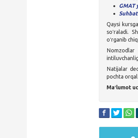
GMAT y
Suhbat
Qaysi kursga
soʻraladi. 
oʻrganib chiq
Nomzodlar g
intiluvchanli
Natijalar de
pochta orqali
Maʻlumot u