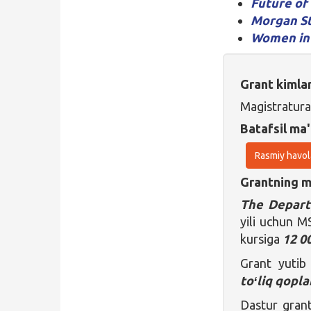
Future of
Morgan St
Women in 
Grant kimla
Magistratura
Batafsil ma'
Rasmiy havol
Grantning ma
The Depart
yili uchun M
kursiga
12 0
Grant yuti
toʻliq qopla
Dastur gran