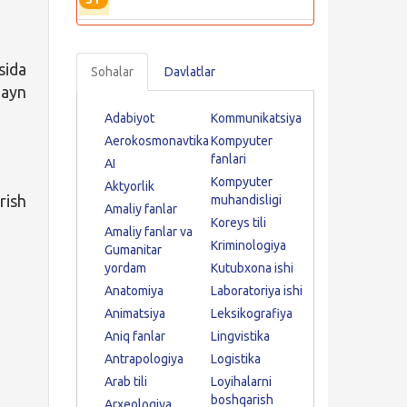
sida
Sohalar
Davlatlar
layn
Adabiyot
Kommunikatsiya
Aerokosmonavtika
Kompyuter
fanlari
AI
Kompyuter
Aktyorlik
rish
muhandisligi
Amaliy fanlar
Koreys tili
Amaliy fanlar va
Kriminologiya
Gumanitar
yordam
Kutubxona ishi
Anatomiya
Laboratoriya ishi
Animatsiya
Leksikografiya
Aniq fanlar
Lingvistika
Antrapologiya
Logistika
Arab tili
Loyihalarni
boshqarish
Arxeologiya