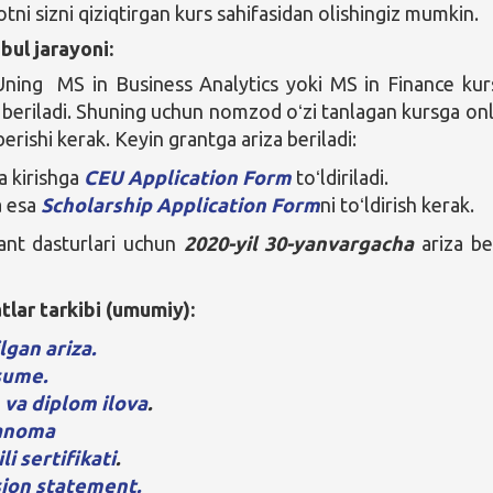
tni sizni qiziqtirgan kurs sahifasidan olishingiz mumkin.
bul jarayoni:
Uning MS in Business Analytics yoki MS in Finance kur
 beriladi. Shuning uchun nomzod oʻzi tanlagan kursga on
berishi kerak. Keyin grantga ariza beriladi:
a kirishga
CEU Application Form
toʻldiriladi.
a esa
Scholarship Application Form
ni toʻldirish kerak.
ant dasturlari uchun
2020-yil 30-yanvargacha
ariza be
atlar tarkibi (umumiy):
ilgan ariza.
sume.
 va diplom ilova
.
anoma
ili sertifikati
.
ion statement.