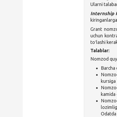
Ularni talaba
Internship
kiringanlarg
Grant nomzod
uchun kontra
toʻlashi kera
Talablar:
Nomzod quyid
Barcha 
Nomzod
kursiga 
Nomzod
kamida 4
Nomzod 
lozimli
Odatda