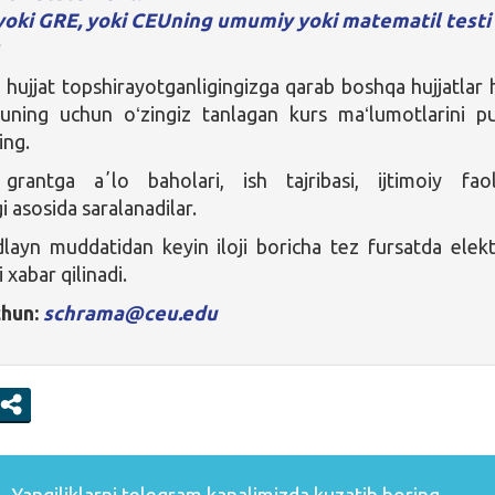
oki GRE, yoki CEUning umumiy yoki matematil testi
 hujjat topshirayotganligingizga qarab boshqa hujjatlar
Shuning uchun oʻzingiz tanlagan kurs maʻlumotlarini p
ing.
rantga aʼlo baholari, ish tajribasi, ijtimoiy faoll
gi asosida saralanadilar.
dlayn muddatidan keyin iloji boricha tez fursatda elek
 xabar qilinadi.
chun:
schrama@ceu.edu
Yangiliklarni
telegram
kanalimizda kuzatib boring