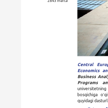
2843 marta
Qidirish
Kirish
Central Euro
Economics an
Business Anal
Programs a
universitetning
bosqichiga oʻq
quyidagi dasturl