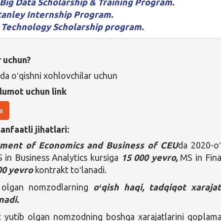
 Big Data Scholarship & Training Program
.
anley Internship Program
.
Technology Scholarship program
.
r uchun?
da oʻqishni xohlovchilar uchun
lumot uchun link
a
nfaatli jihatlari:
ment of Economics and Business of CEU
da 2020-o
S in Business Analytics kursiga
15 000 yevro,
MS in Fin
00
yevro
kontrakt toʻlanadi.
b olgan nomzodlarning
oʻqish haqi, tadqiqot xarajat
nadi.
t yutib olgan nomzodning boshqa xarajatlarini qoplama