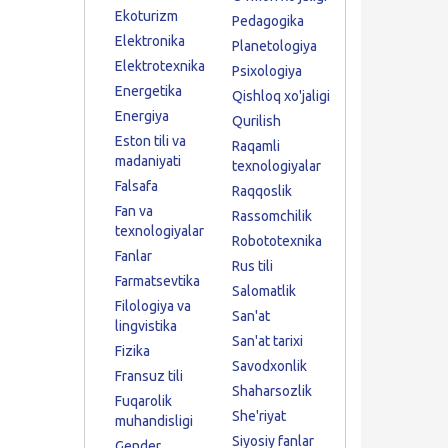
Ekoturizm
Pedagogika
Elektronika
Planetologiya
Elektrotexnika
Psixologiya
Energetika
Qishloq xo'jaligi
Energiya
Qurilish
Eston tili va
Raqamli
madaniyati
texnologiyalar
Falsafa
Raqqoslik
Fan va
Rassomchilik
texnologiyalar
Robototexnika
Fanlar
Rus tili
Farmatsevtika
Salomatlik
Filologiya va
San'at
lingvistika
San'at tarixi
Fizika
Savodxonlik
Fransuz tili
Shaharsozlik
Fuqarolik
She'riyat
muhandisligi
Siyosiy fanlar
Gender