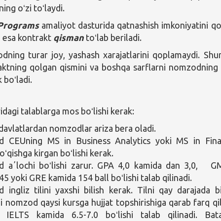
ning oʻzi toʻlaydi.
 Programs
amaliyot dasturida qatnashish imkoniyatini qo
a esa kontrakt
qisman
toʻlab beriladi.
ning turar joy, yashash xarajatlarini qoplamaydi. Shu
ktning qolgan qismini va boshqa sarflarni nomzodning 
k boʻladi.
agi talablarga mos boʻlishi kerak:
davlatlardan nomzodlar ariza bera oladi.
 CEUning MS in Business Analytics yoki MS in Fin
oʻqishga kirgan boʻlishi kerak.
 aʼlochi boʻlishi zarur. GPA 4,0 kamida dan 3,0, 
5 yoki GRE kamida 154 ball boʻlishi talab qilinadi.
ingliz tilini yaxshi bilish kerak. Tilni qay darajada bi
gi nomzod qaysi kursga hujjat topshirishiga qarab farq qil
 IELTS kamida 6.5-7.0 boʻlishi talab qilinadi. Bata