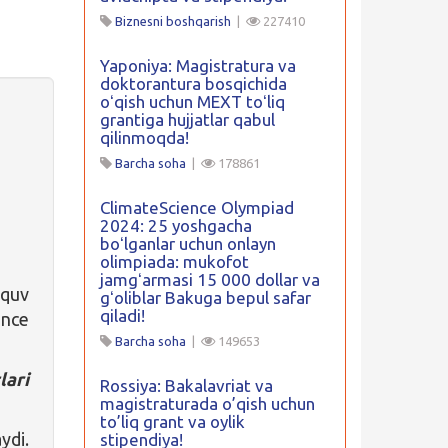
Biznesni boshqarish
|
227410
Yaponiya: Magistratura va
doktorantura bosqichida
oʻqish uchun MEXT toʻliq
grantiga hujjatlar qabul
qilinmoqda!
Barcha soha
|
178861
ClimateScience Olympiad
2024: 25 yoshgacha
boʻlganlar uchun onlayn
olimpiada: mukofot
jamgʻarmasi 15 000 dollar va
ʻquv
gʻoliblar Bakuga bepul safar
qiladi!
ance
Barcha soha
|
149653
lari
Rossiya: Bakalavriat va
magistraturada o’qish uchun
to’liq grant va oylik
ydi.
stipendiya!