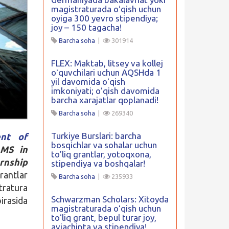
magistraturada oʻqish uchun
oyiga 300 yevro stipendiya;
joy – 150 tagacha!
Barcha soha
|
301914
FLEX: Maktab, litsey va kollej
oʻquvchilari uchun AQSHda 1
yil davomida oʻqish
imkoniyati; oʻqish davomida
barcha xarajatlar qoplanadi!
Barcha soha
|
269340
Turkiye Burslari: barcha
nt of
bosqichlar va sohalar uchun
MS in
to’liq grantlar, yotoqxona,
rnship
stipendiya va boshqalar!
antlar
Barcha soha
|
235933
tratura
Schwarzman Scholars: Xitoyda
irasida
magistraturada oʻqish uchun
toʻliq grant, bepul turar joy,
aviachipta va stipendiya!