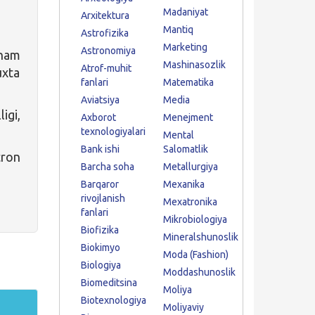
Madaniyat
Arxitektura
Mantiq
Astrofizika
Marketing
Astronomiya
 ham
Mashinasozlik
Atrof-muhit
uxta
fanlari
Matematika
Aviatsiya
Media
igi,
Axborot
Menejment
texnologiyalari
Mental
Bank ishi
Salomatlik
tron
Barcha soha
Metallurgiya
Barqaror
Mexanika
rivojlanish
Mexatronika
fanlari
Mikrobiologiya
Biofizika
Mineralshunoslik
Biokimyo
Moda (Fashion)
Biologiya
Moddashunoslik
Biomeditsina
Moliya
Biotexnologiya
Moliyaviy