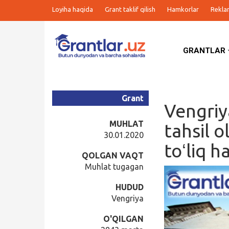
Loyiha haqida
Grant taklif qilish
Hamkorlar
Rekla
GRANTLAR
Grantlar
Tanlovlar
Grant
Vengriy
Ishlar
MUHLAT
tahsil o
30.01.2020
toʻliq 
Kurslar
QOLGAN VAQT
Muhlat tugagan
Blog
HUDUD
Vengriya
Yana
O'QILGAN