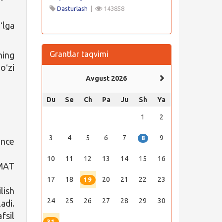
Dasturlash
|
143858
ʻlga
Grantlar taqvimi
ning
oʻzi
Avgust 2026
Du
Se
Ch
Pa
Ju
Sh
Ya
1
2
3
4
5
6
7
9
8
ance
10
11
12
13
14
15
16
GMAT
17
18
20
21
22
23
19
lish
24
25
26
27
28
29
30
adi.
fsil
31