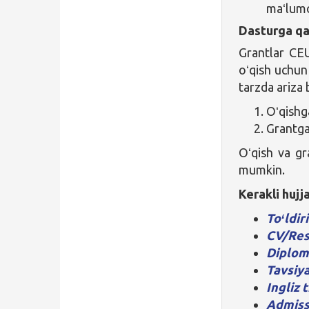
maʻlumo
Dasturga qa
Grantlar CE
oʻqish uchun
tarzda ariza 
Oʻqishg
Grantg
Oʻqish va gr
mumkin.
Kerakli hujj
Toʻldir
CV/Re
Diplom
Tavsiy
Ingliz t
Admiss