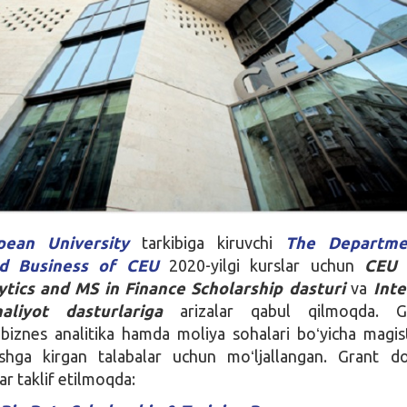
pean University
tarkibiga kiruvchi
The Departme
d Business of CEU
2020-yilgi kurslar uchun
CEU 
ytics and MS in Finance Scholarship dasturi
va
Inte
maliyot
dasturlariga
arizalar qabul qilmoqda. Gr
 biznes analitika hamda moliya sohalari boʻyicha magis
ishga kirgan talabalar uchun moʻljallangan. Grant do
ar taklif etilmoqda: