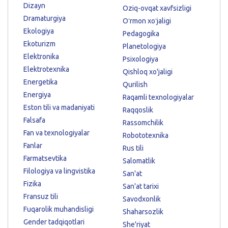
Dizayn
Oziq-ovqat xavfsizligi
Dramaturgiya
Oʻrmon xoʻjaligi
Ekologiya
Pedagogika
Ekoturizm
Planetologiya
Elektronika
Psixologiya
Elektrotexnika
Qishloq xo'jaligi
Energetika
Qurilish
Energiya
Raqamli texnologiyalar
Eston tili va madaniyati
Raqqoslik
Falsafa
Rassomchilik
Fan va texnologiyalar
Robototexnika
Fanlar
Rus tili
Farmatsevtika
Salomatlik
Filologiya va lingvistika
San'at
Fizika
San'at tarixi
Fransuz tili
Savodxonlik
Fuqarolik muhandisligi
Shaharsozlik
Gender tadqiqotlari
She'riyat