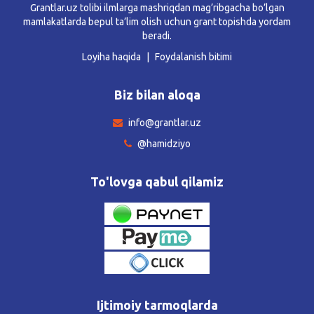
Grantlar.uz tolibi ilmlarga mashriqdan mag’ribgacha bo’lgan
mamlakatlarda bepul ta’lim olish uchun grant topishda yordam
beradi.
Loyiha haqida
Foydalanish bitimi
Biz bilan aloqa
info@grantlar.uz
@hamidziyo
To'lovga qabul qilamiz
Ijtimoiy tarmoqlarda