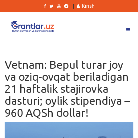
Kirish
|
Grantlar
Tanlovlar
Vetnam: Bepul turar joy
Ishlar
va oziq-ovqat beriladigan
Kurslar
21 haftalik stajirovka
Blog
dasturi; oylik stipendiya –
Yana
960 AQSh dollar!
Qidirish