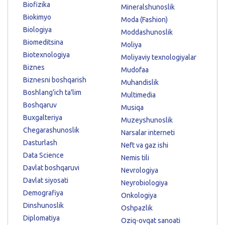
Biofizika
Mineralshunoslik
Biokimyo
Moda (Fashion)
Biologiya
Moddashunoslik
Biomeditsina
Moliya
Biotexnologiya
Moliyaviy texnologiyalar
Biznes
Mudofaa
Biznesni boshqarish
Muhandislik
Boshlang'ich ta'lim
Multimedia
Boshqaruv
Musiqa
Buxgalteriya
Muzeyshunoslik
Chegarashunoslik
Narsalar interneti
Dasturlash
Neft va gaz ishi
Data Science
Nemis tili
Davlat boshqaruvi
Nevrologiya
Davlat siyosati
Neyrobiologiya
Demografiya
Onkologiya
Dinshunoslik
Oshpazlik
Diplomatiya
Oziq-ovqat sanoati