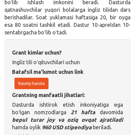
boʻlib ishlash imkonini beradi. Dasturda
qatnashuvchilar yuqori bolalarga ingliz tilidan dars
berishadilar. Soat yuklamasi haftasiga 20, bir oyga
esa 80 soatni tashkil etadi. Dastur 10-apreldan 10-
sentabrgacha boʻlib oʻtadi.
Grant kimlar uchun?
Ingliz tili oʻqituvchilari uchun
Batafsil ma'lumot uchun link
Rasmiy havola
Grantning manfaatli jihatlari:
Dasturda ishtirok etish inkoniyatiga ega
boʻlgan nomzodlarga
21 hafta
davomida
bepul turar joy va oziq ovqat ajratiladi
hamda oylik
960 USD
stipendiya
beriladi.