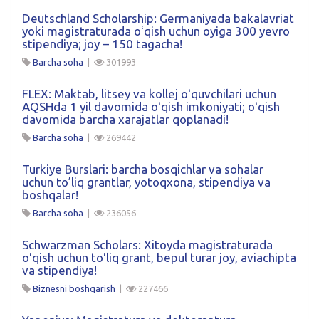
Deutschland Scholarship: Germaniyada bakalavriat
yoki magistraturada oʻqish uchun oyiga 300 yevro
stipendiya; joy – 150 tagacha!
Barcha soha
|
301993
FLEX: Maktab, litsey va kollej oʻquvchilari uchun
AQSHda 1 yil davomida oʻqish imkoniyati; oʻqish
davomida barcha xarajatlar qoplanadi!
Barcha soha
|
269442
Turkiye Burslari: barcha bosqichlar va sohalar
uchun to’liq grantlar, yotoqxona, stipendiya va
boshqalar!
Barcha soha
|
236056
Schwarzman Scholars: Xitoyda magistraturada
oʻqish uchun toʻliq grant, bepul turar joy, aviachipta
va stipendiya!
Biznesni boshqarish
|
227466