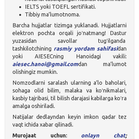
IELTS yoki TOEFL sertifikati.
Tibbiy ma’lumotnoma.
Barcha hujjatlar tizimga yuklanadi. Hujjatlarni
elektron pochta orqali joʻnatmang! Dastur
yuzasidan savollar tugʻilganda
tashkilotchining
rasmiy yordam sahifasi
dan
yoki AIESECning Hanoidagi vakili:
aiesec.hanoi@gmail.com
dan ma’lumot
olishingiz mumkin.
Nomzodlarni saralash ularning a’lo baholari,
sohaga olid bilim, malaka va koʻnikmalari,
kasbiy tajribasi, til bilish darajasi kabilarga koʻra
amalga oshiriladi.
Natijalar dedlayndan keyin imkon qadar tez
vaqt ichida xabar qilinadi.
Murojaat uchun:
onlayn chat
;