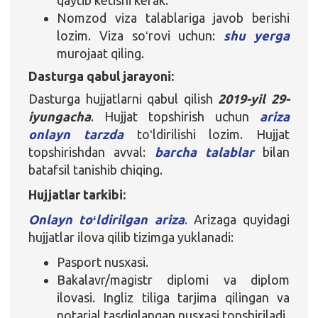
Nomzod viza talablariga javob berishi
lozim. Viza soʻrovi uchun:
shu yerga
murojaat qiling.
Dasturga qabul jarayoni:
Dasturga hujjatlarni qabul qilish
2019-yil 29-
iyungacha
. Hujjat topshirish uchun
ariza
onlayn tarzda
toʻldirilishi lozim. Hujjat
topshirishdan avval:
barcha talablar
bilan
batafsil tanishib chiqing.
Hujjatlar tarkibi:
Onlayn toʻldirilgan ariza
.
Arizaga quyidagi
hujjatlar ilova qilib tizimga yuklanadi:
Pasport nusxasi.
Bakalavr/magistr diplomi va diplom
ilovasi. Ingliz tiliga tarjima qilingan va
notarial tasdiqlangan nusxasi topshiriladi.