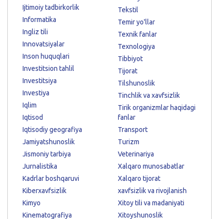
Ijtimoiy tadbirkorlik
Tekstil
Informatika
Temir yo'llar
Ingliz tili
Texnik fanlar
Innovatsiyalar
Texnologiya
Inson huquqlari
Tibbiyot
Investitsion tahlil
Tijorat
Investitsiya
Tilshunoslik
Investiya
Tinchlik va xavfsizlik
Iqlim
Tirik organizmlar haqidagi
Iqtisod
fanlar
Iqtisodiy geografiya
Transport
Jamiyatshunoslik
Turizm
Jismoniy tarbiya
Veterinariya
Jurnalistika
Xalqaro munosabatlar
Kadrlar boshqaruvi
Xalqaro tijorat
Kiberxavfsizlik
xavfsizlik va rivojlanish
Kimyo
Xitoy tili va madaniyati
Kinematografiya
Xitoyshunoslik