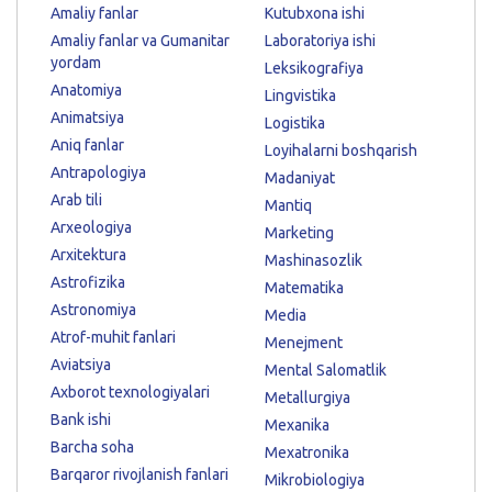
Amaliy fanlar
Kutubxona ishi
Amaliy fanlar va Gumanitar
Laboratoriya ishi
yordam
Leksikografiya
Anatomiya
Lingvistika
Animatsiya
Logistika
Aniq fanlar
Loyihalarni boshqarish
Antrapologiya
Madaniyat
Arab tili
Mantiq
Arxeologiya
Marketing
Arxitektura
Mashinasozlik
Astrofizika
Matematika
Astronomiya
Media
Atrof-muhit fanlari
Menejment
Aviatsiya
Mental Salomatlik
Axborot texnologiyalari
Metallurgiya
Bank ishi
Mexanika
Barcha soha
Mexatronika
Barqaror rivojlanish fanlari
Mikrobiologiya