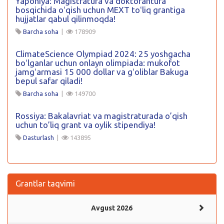
Yaponiya: Magistratura va doktorantura
bosqichida oʻqish uchun MEXT toʻliq grantiga
hujjatlar qabul qilinmoqda!
Barcha soha
|
178909
ClimateScience Olympiad 2024: 25 yoshgacha
boʻlganlar uchun onlayn olimpiada: mukofot
jamgʻarmasi 15 000 dollar va gʻoliblar Bakuga
bepul safar qiladi!
Barcha soha
|
149700
Rossiya: Bakalavriat va magistraturada o’qish
uchun to’liq grant va oylik stipendiya!
Dasturlash
|
143895
Grantlar taqvimi
Avgust 2026