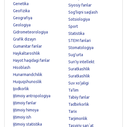
Genetika
Siyosiy fanlar
Geofizika
Sog'liqni saqlash
Geografiya
Sotsiologiya
Geologiya
Sport
Gidrometeorologiya
Statistika
Grafik dizayn
STEM fanlari
Gumanitar fanlar
Stomatologiya
Haykaltaroshlik
Sug'urta
Hayot haqidagi fanlar
Sun'iy intellekt
Hisoblash
Suratkashlik
Hunarmandchilik
Suratkashlik
Huquqshunoslik
Suv xo'jaligi
Ijodkorlik
Ta'lim
Ijtimoiy antropologiya
Tabiiy fanlar
Ijtimoiy fanlar
Tadbirkorlik
Ijtimoiy himoya
Tarix
Ijtimoiy ish
Tarjimonlik
Ijtimoiy statistika
Tasviriy sanʼat