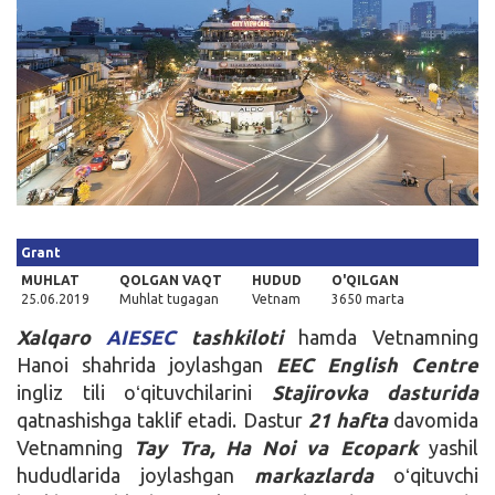
Kirish
Grant
MUHLAT
QOLGAN VAQT
HUDUD
O'QILGAN
25.06.2019
Muhlat tugagan
Vetnam
3650 marta
Xalqaro
AIESEC
tashkiloti
hamda Vetnamning
Hanoi shahrida joylashgan
EEC
English
Centre
ingliz tili oʻqituvchilarini
Stajirovka
dasturida
qatnashishga taklif etadi. Dastur
21 hafta
davomida
Vetnamning
Tay Tra, Ha Noi va Ecopark
yashil
hududlarida joylashgan
markazlarda
oʻqituvchi