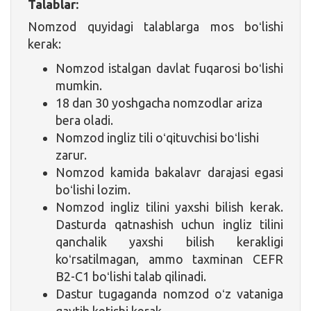
Talablar:
Nomzod quyidagi talablarga mos boʻlishi
kerak:
Nomzod istalgan davlat fuqarosi boʻlishi
mumkin.
18 dan 30 yoshgacha nomzodlar ariza
bera oladi.
Nomzod ingliz tili oʻqituvchisi boʻlishi
zarur.
Nomzod kamida bakalavr darajasi egasi
boʻlishi lozim.
Nomzod ingliz tilini yaxshi bilish kerak.
Dasturda qatnashish uchun ingliz tilini
qanchalik yaxshi bilish kerakligi
koʻrsatilmagan, ammo taxminan CEFR
B2-C1 boʻlishi talab qilinadi.
Dastur tugaganda nomzod oʻz vataniga
qaytib ketishi kerak.