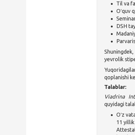
Til va f
Oʻquv qu
Seminar
DSH tay
Madaniy
Parvaris
Shuningdek,
yevrolik sti
Yuqoridagila
qoplanishi k
Talablar:
Viadrina In
quyidagi tala
Oʻz vata
11 yilli
Attestat