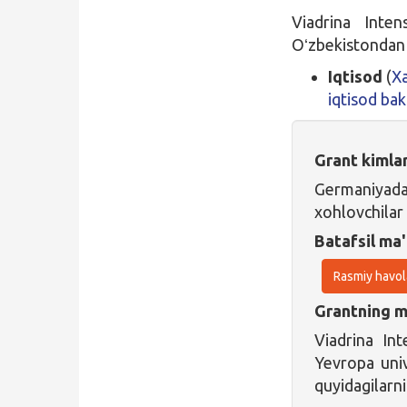
Viadrina Inten
Oʻzbekistondan 
Iqtisod
(
Xa
iqtisod bak
Grant kimla
Germaniyad
xohlovchilar
Batafsil ma'
Rasmiy havol
Grantning ma
Viadrina Int
Yevropa univ
quyidagilarni