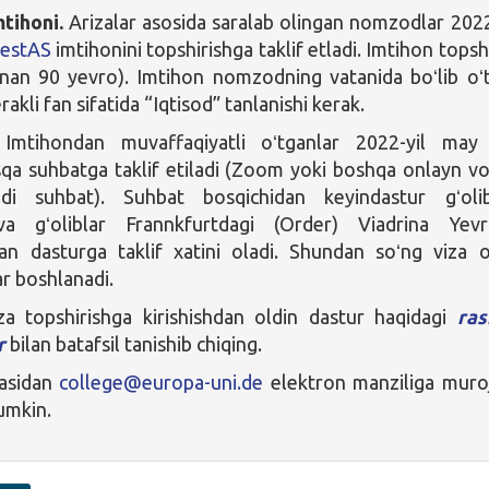
tihoni.
Arizalar asosida saralab olingan nomzodlar 2022
estAS
imtihonini topshirishga taklif etladi. Imtihon topsh
inan 90 yevro). Imtihon nomzodning vatanida boʻlib oʻt
akli fan sifatida “Iqtisod” tanlanishi kerak.
mtihondan muvaffaqiyatli oʻtganlar 2022-yil may
isqa suhbatga taklif etiladi (Zoom yoki boshqa onlayn vo
adi suhbat). Suhbat bosqichidan keyindastur gʻolib
va gʻoliblar Frannkfurtdagi (Order) Viadrina Yev
dan dasturga taklif xatini oladi. Shundan soʻng viza o
ar boshlanadi.
a topshirishga kirishishdan oldin dastur haqidagi
ras
r
bilan batafsil tanishib chiqing.
zasidan
college@europa-uni.de
elektron manziliga muro
mumkin.