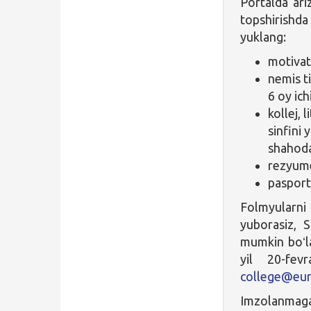
Portalda ariz
topshirishda 
yuklang:
motivat
nemis ti
6 oy ich
kollej, 
sinfini 
shahoda
rezyum
pasport
Folmyularni 
yuborasiz, 
mumkin boʻla
yil 20-fev
college@eur
Imzolanmagan