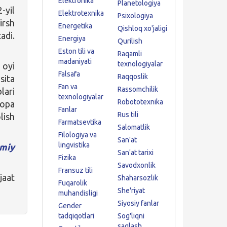
Elektronika
Planetologiya
-yil
Elektrotexnika
Psixologiya
irsh
Energetika
Qishloq xo'jaligi
adi.
Energiya
Qurilish
Eston tili va
Raqamli
madaniyati
texnologiyalar
 oyi
Falsafa
Raqqoslik
sita
Fan va
Rassomchilik
lari
texnologiyalar
Robototexnika
ropa
Fanlar
Rus tili
lish
Farmatsevtika
Salomatlik
Filologiya va
San'at
lingvistika
miy
San'at tarixi
Fizika
Savodxonlik
Fransuz tili
jaat
Shaharsozlik
Fuqarolik
She'riyat
muhandisligi
Siyosiy fanlar
Gender
tadqiqotlari
Sog'liqni
saqlash