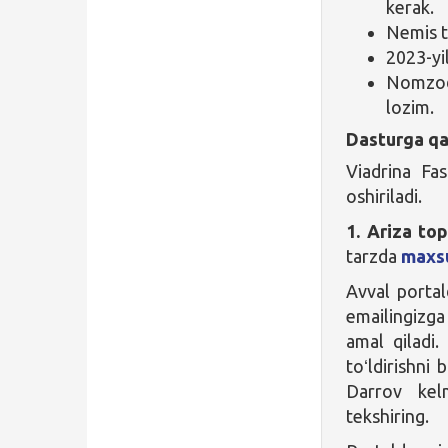
kerak.
Nemis ti
2023-yi
Nomzod 
lozim.
Dasturga qa
Viadrina Fas
oshiriladi.
1. Ariza top
tarzda
maxs
Avval portal
emailingizga 
amal qiladi.
toʻldirishni 
Darrov kel
tekshiring.