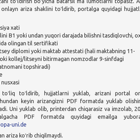
ani toʻldirish boʻyicha batafsil maʼlumotlarni topasiz. A
onlayn ariza shaklini toʻldirib, portalga quyidagi hujjatl
siya xati
lini B1 yoki undan yuqori darajada bilishni tasdiqlovchi, ox
ida olingan til sertifikati
litsey diplomi yoki maktab attestati (hali maktabning 11-
yoki kollej/litseyni bitirmagan nomzodlar 9-sinfdagi
tnomani topshiradi)
e
 nusxasi
toʻliq toʻldirib, hujjatlarni yuklab, arizani portal or
Shundan keyin arizangizni PDF formatda yuklab olishi
di. Uni yuklab olib, printerdan chiqarasiz va imzolab, 2
ralgacha PDF formatda quyidagi emailga yuboras
opa-uni.de
 ariza koʻrib chiqilmaydi.