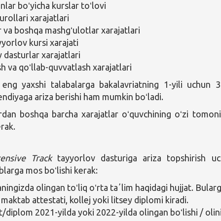
anlar boʻyicha kurslar toʻlovi
rollari xarajatlari
 va boshqa mashgʻulotlar xarajatlari
yorlov kursi xarajati
 dasturlar xarajatlari
h va qoʻllab-quvvatlash xarajatlari
 eng yaxshi talabalarga bakalavriatning 1-yili uchun 
pendiyaga ariza berishi ham mumkin boʻladi.
rdan boshqa barcha xarajatlar oʻquvchining oʻzi tomon
erak.
tensive Track
tayyorlov dasturiga ariza topshirish u
blarga mos boʻlishi kerak:
ningizda olingan toʻliq oʻrta taʼlim haqidagi hujjat. Bular
k maktab attestati, kollej yoki litsey diplomi kiradi.
/diplom 2021-yilda yoki 2022-yilda olingan boʻlishi / olin