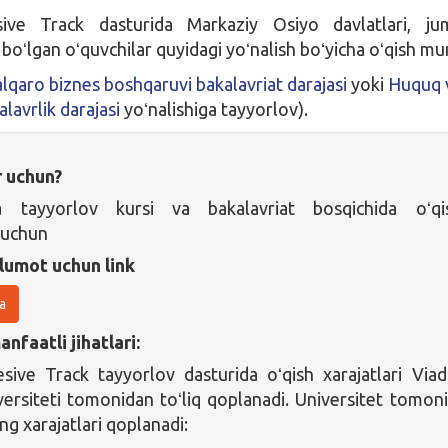
sive Track dasturida Markaziy Osiyo davlatlari, ju
boʻlgan oʻquvchilar quyidagi yoʻnalish boʻyicha oʻqish mu
lqaro biznes boshqaruvi bakalavriat darajasi
yoki
Huquq 
alavrlik darajasi
yoʻnalishiga tayyorlov).
r uchun?
a tayyorlov kursi va bakalavriat bosqichida oʻqi
 uchun
lumot uchun link
a
nfaatli jihatlari:
esive Track tayyorlov dasturida oʻqish xarajatlari Viad
ersiteti tomonidan toʻliq qoplanadi. Universitet tomon
ng xarajatlari qoplanadi: