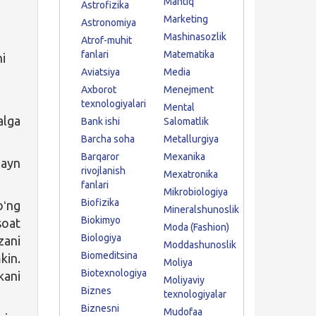
Mantiq
Astrofizika
Marketing
Astronomiya
Mashinasozlik
Atrof-muhit
fanlari
Matematika
hi
Aviatsiya
Media
Axborot
Menejment
texnologiyalari
Mental
lga
Bank ishi
Salomatlik
Barcha soha
Metallurgiya
Barqaror
Mexanika
ayn
rivojlanish
Mexatronika
fanlari
Mikrobiologiya
Biofizika
oʻng
Mineralshunoslik
Biokimyo
soat
Moda (Fashion)
Biologiya
zani
Moddashunoslik
Biomeditsina
kin.
Moliya
Biotexnologiya
kani
Moliyaviy
Biznes
texnologiyalar
Biznesni
Mudofaa