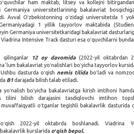
oʻquvchilar ham maktab, litsey va kollejni bitirganda
ʻri Germaniya universitetlarining bakalavriat bosqichig
i. Avval Oʻzbekistonning oʻzidagi universitetda 1 yok
Germaniyadagi 1 yillik tayyorlov maktabida (Studien
eyin Germaniya universitetkaridagi bakalavriat dasturlarig
 Viadrina Intensive Track dasturi esa oʻquvchilarni bund
 qilinganlar
12 oy davomida
(2022-yil oktabrdan 2
aʼlum bakalavriat yoʻnalishlari boʻyicha tayyorlov kursid
. Ushbu dasturda oʻqish
nemis tilida
boʻladi va nomzod
ida
B1
darajada bilish talab etiladi.
 yoʻnalish boʻyicha bakalavriatga kirish imtihoni hamd
 tilini bilish darajasini tasdiqlovchi imtihon topshi
muvaffaiqyatli oʻtganlar tegishli bakalavrlik dasturida o
 oʻqish 2022-yil oktabrda boshlanadi. Viadrina Y
 bakalavrlik kurslarida
oʻqish bepul.