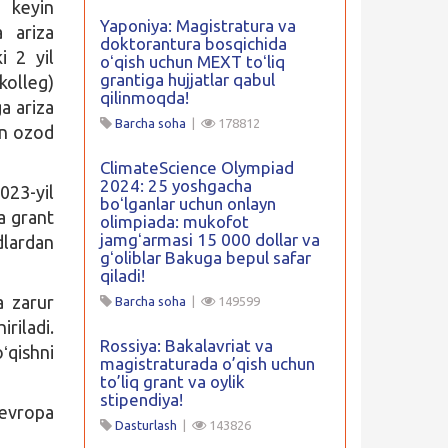
n keyin
Yaponiya: Magistratura va
a ariza
doktorantura bosqichida
i 2 yil
oʻqish uchun MEXT toʻliq
grantiga hujjatlar qabul
kolleg)
qilinmoqda!
a ariza
Barcha soha
|
178812
an ozod
ClimateScience Olympiad
2024: 25 yoshgacha
023-yil
boʻlganlar uchun onlayn
a grant
olimpiada: mukofot
jamgʻarmasi 15 000 dollar va
lardan
gʻoliblar Bakuga bepul safar
qiladi!
a zarur
Barcha soha
|
149599
riladi.
Rossiya: Bakalavriat va
ʻqishni
magistraturada o’qish uchun
to’liq grant va oylik
stipendiya!
evropa
Dasturlash
|
143826