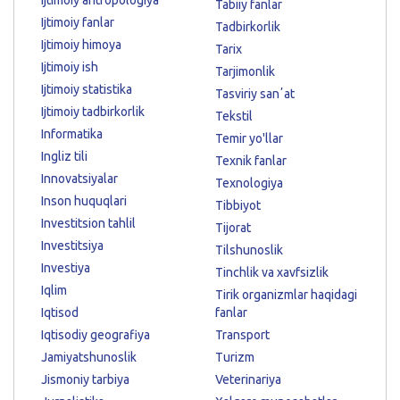
Ijtimoiy antropologiya
Tabiiy fanlar
Ijtimoiy fanlar
Tadbirkorlik
Ijtimoiy himoya
Tarix
Ijtimoiy ish
Tarjimonlik
Ijtimoiy statistika
Tasviriy sanʼat
Ijtimoiy tadbirkorlik
Tekstil
Informatika
Temir yo'llar
Ingliz tili
Texnik fanlar
Innovatsiyalar
Texnologiya
Inson huquqlari
Tibbiyot
Investitsion tahlil
Tijorat
Investitsiya
Tilshunoslik
Investiya
Tinchlik va xavfsizlik
Iqlim
Tirik organizmlar haqidagi
Iqtisod
fanlar
Iqtisodiy geografiya
Transport
Jamiyatshunoslik
Turizm
Jismoniy tarbiya
Veterinariya