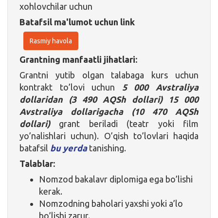
xohlovchilar uchun
Batafsil ma'lumot uchun link
Rasmiy havola
Grantning manfaatli jihatlari:
Grantni yutib olgan talabaga kurs uchun
kontrakt to’lovi uchun
5 000 Avstraliya
dollaridan (3 490 AQSh dollari) 15 000
Avstraliya dollarigacha
(10 470 AQSh
dollari)
grant beriladi (teatr yoki film
yo’nalishlari uchun). O’qish to’lovlari haqida
batafsil
bu yerda
tanishing.
Talablar:
Nomzod bakalavr diplomiga ega bo’lishi
kerak.
Nomzodning baholari yaxshi yoki a’lo
bo’lishi zarur.