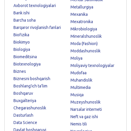
Axborot texnologiyalari
Metallurgiya
Bank ishi
Mexanika
Barcha soha
Mexatronika
Barqaror rivojlanish fanlari
Mikrobiologiya
Biofizika
Mineralshunoslik
Biokimyo
Moda (Fashion)
Biologiya
Moddashunoslik
Biomeditsina
Moliya
Biotexnologiya
Moliyaviy texnologiyalar
Biznes
Mudofaa
Biznesni boshqarish
Muhandislik
Boshlang'ich ta'lim
Multimedia
Boshqaruv
Musiqa
Buxgalteriya
Muzeyshunoslik
Chegarashunoslik
Narsalar interneti
Dasturlash
Neft va gaz ishi
Data Science
Nemis tili
Davlat boshqaruvi