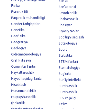
San'at
Fizika
San'at tarixi
Fransuz tili
Savodxonlik
Fuqarolik muhandisligi
Shaharsozlik
Gender tadqiqotlari
She'riyat
Genetika
Siyosiy fanlar
Geofizika
Sog'liqni saqlash
Geografiya
Sotsiologiya
Geologiya
Sport
Gidrometeorologiya
Statistika
Grafik dizayn
STEM fanlari
Gumanitar fanlar
Stomatologiya
Haykaltaroshlik
Sug'urta
Hayot haqidagi fanlar
Sun'iy intellekt
Hisoblash
Suratkashlik
Hunarmandchilik
Suratkashlik
Huquqshunoslik
Suv xo'jaligi
Ijodkorlik
Ta'lim