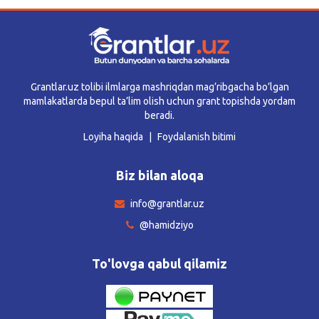
Grantlar.uz tolibi ilmlarga mashriqdan mag’ribgacha bo’lgan
mamlakatlarda bepul ta’lim olish uchun grant topishda yordam
beradi.
Loyiha haqida
Foydalanish bitimi
Biz bilan aloqa
info@grantlar.uz
@hamidziyo
To'lovga qabul qilamiz