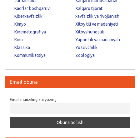
Jurnalistika
Xalqaro munosabatlar
Kadrlar boshqaruvi
Xalqaro tijorat
Kiberxavfsizlik
xavfsizlik va rivojlanish
Kimyo
Xitoy tili va madaniyati
Kinematografiya
Xitoyshunoslik
Kino
Yapon tili va madaniyati
Klassika
Yozuvchilik
Kommunikatsiya
Zoologiya
Email obuna
Email manzilingizni yozing: