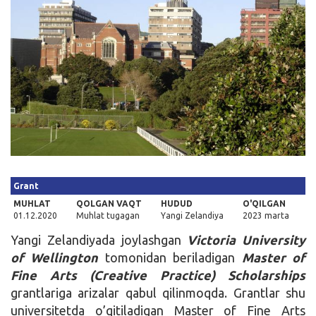
Kirish
Grant
MUHLAT
QOLGAN VAQT
HUDUD
O'QILGAN
01.12.2020
Muhlat tugagan
Yangi Zelandiya
2023 marta
Yangi Zelandiyada joylashgan
Victoria University
of Wellington
tomonidan beriladigan
Master of
Fine Arts (Creative Practice) Scholarships
grantlariga arizalar qabul qilinmoqda. Grantlar shu
universitetda o’qitiladigan Master of Fine Arts