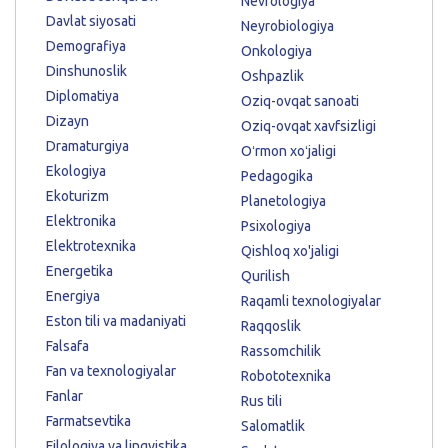
Nevrologiya
Davlat siyosati
Neyrobiologiya
Demografiya
Onkologiya
Dinshunoslik
Oshpazlik
Diplomatiya
Oziq-ovqat sanoati
Dizayn
Oziq-ovqat xavfsizligi
Dramaturgiya
Oʻrmon xoʻjaligi
Ekologiya
Pedagogika
Ekoturizm
Planetologiya
Elektronika
Psixologiya
Elektrotexnika
Qishloq xo'jaligi
Energetika
Qurilish
Energiya
Raqamli texnologiyalar
Eston tili va madaniyati
Raqqoslik
Falsafa
Rassomchilik
Fan va texnologiyalar
Robototexnika
Fanlar
Rus tili
Farmatsevtika
Salomatlik
Filologiya va lingvistika