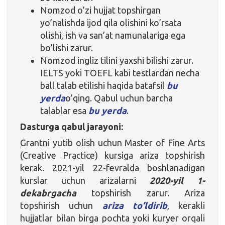
Nomzod o’zi hujjat topshirgan
yo’nalishda ijod qila olishini ko’rsata
olishi, ish va san’at namunalariga ega
bo’lishi zarur.
Nomzod ingliz tilini yaxshi bilishi zarur.
IELTS yoki TOEFL kabi testlardan necha
ball talab etilishi haqida batafsil
bu
yerda
o’qing. Qabul uchun barcha
talablar esa
bu yerda
.
Dasturga qabul jarayoni:
Grantni yutib olish uchun Master of Fine Arts
(Creative Practice) kursiga ariza topshirish
kerak. 2021-yil 22-fevralda boshlanadigan
kurslar uchun arizalarni
2020-yil 1-
dekabrgacha
topshirish zarur. Ariza
topshirish uchun
ariza to’ldirib
, kerakli
hujjatlar bilan birga pochta yoki kuryer orqali