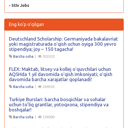
- Stiv Jobs
Eng ko'p o'qilgan
Deutschland Scholarship: Germaniyada bakalavriat
yoki magistraturada oʻqish uchun oyiga 300 yevro
stipendiya; joy – 150 tagacha!
Barcha soha
|
302020
FLEX: Maktab, litsey va kollej oʻquvchilari uchun
AQSHda 1 yil davomida oʻqish imkoniyati; oʻqish
davomida barcha xarajatlar qoplanadi!
Barcha soha
|
269503
Turkiye Burslari: barcha bosqichlar va sohalar
uchun to’liq grantlar, yotoqxona, stipendiya va
boshqalar!
Barcha soha
|
236090