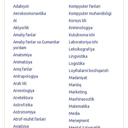
Adabiyot
Kompyuter fanlari
Aerokosmonavtika
Kompyuter muhandisligi
AI
Koreys tili
Aktyorlik
Kriminologiya
Amaliy fanlar
Kutubxona ishi
Amaliy fanlar va Gumanitar
Laboratoriya ishi
yordam
Leksikografiya
Anatomiya
Lingvistika
Animatsiya
Logistika
Aniq fanlar
Loyihalarni boshqarish
Antrapologiya
Madaniyat
Arab tili
Mantiq
Arxeologiya
Marketing
Arxitektura
Mashinasozlik
Astrofizika
Matematika
Astronomiya
Media
Atrof-muhit fanlari
Menejment
Aviatsiya
Mental Salomatlik