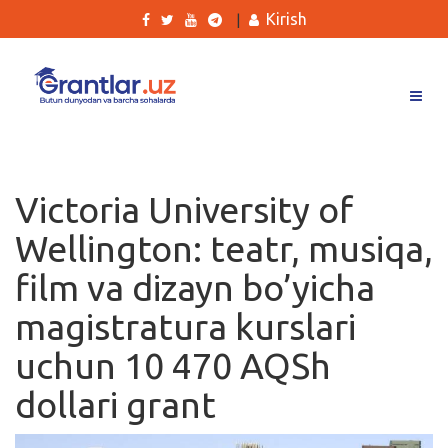
Kirish
|
Grantlar
Tanlovlar
Victoria University of
Ishlar
Wellington: teatr, musiqa,
Kurslar
film va dizayn bo’yicha
Blog
magistratura kurslari
Yana
uchun 10 470 AQSh
dollari grant
Qidirish