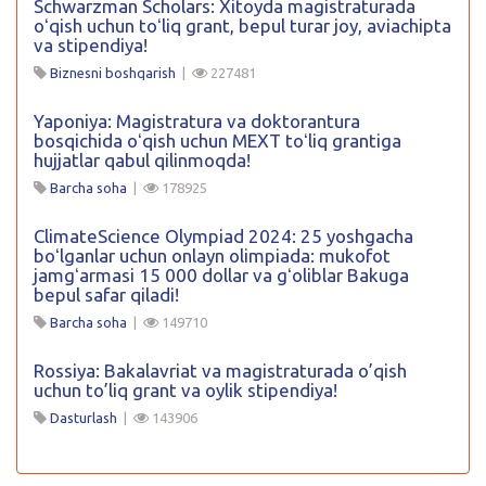
Schwarzman Scholars: Xitoyda magistraturada
oʻqish uchun toʻliq grant, bepul turar joy, aviachipta
va stipendiya!
Biznesni boshqarish
|
227481
Yaponiya: Magistratura va doktorantura
bosqichida oʻqish uchun MEXT toʻliq grantiga
hujjatlar qabul qilinmoqda!
Barcha soha
|
178925
ClimateScience Olympiad 2024: 25 yoshgacha
boʻlganlar uchun onlayn olimpiada: mukofot
jamgʻarmasi 15 000 dollar va gʻoliblar Bakuga
bepul safar qiladi!
Barcha soha
|
149710
Rossiya: Bakalavriat va magistraturada o’qish
uchun to’liq grant va oylik stipendiya!
Dasturlash
|
143906