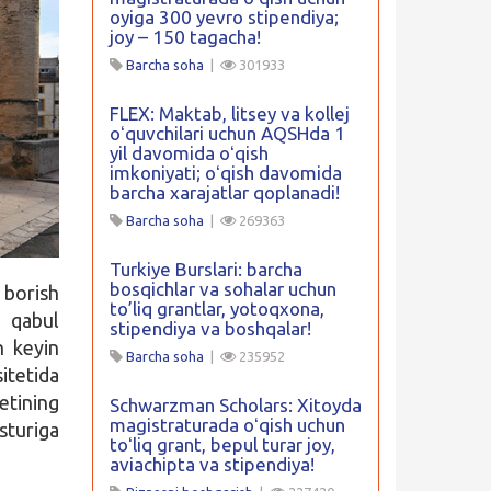
oyiga 300 yevro stipendiya;
joy – 150 tagacha!
Barcha soha
|
301933
FLEX: Maktab, litsey va kollej
oʻquvchilari uchun AQSHda 1
yil davomida oʻqish
imkoniyati; oʻqish davomida
barcha xarajatlar qoplanadi!
Barcha soha
|
269363
Turkiye Burslari: barcha
bosqichlar va sohalar uchun
 borish
to’liq grantlar, yotoqxona,
r qabul
stipendiya va boshqalar!
n keyin
Barcha soha
|
235952
itetida
etining
Schwarzman Scholars: Xitoyda
magistraturada oʻqish uchun
sturiga
toʻliq grant, bepul turar joy,
aviachipta va stipendiya!