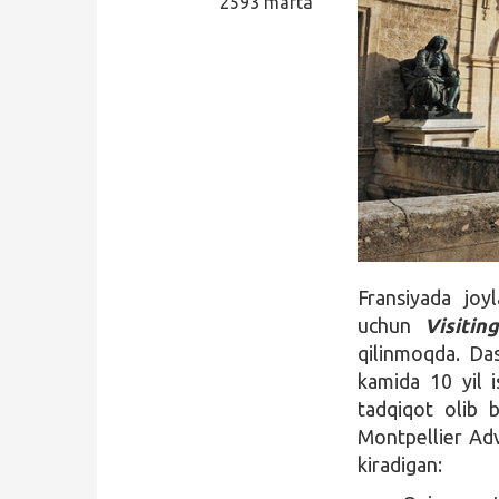
2593 marta
Qidirish
Kirish
Fransiyada jo
uchun
Visitin
qilinmoqda. Da
kamida 10 yil i
tadqiqot olib b
Montpellier Ad
kiradigan: