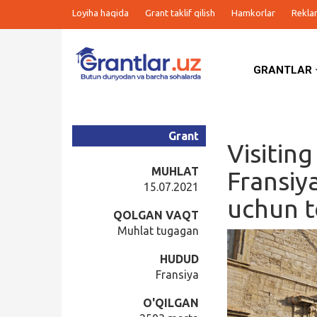
Loyiha haqida
Grant taklif qilish
Hamkorlar
Rekla
GRANTLAR
Grantlar
Tanlovlar
Grant
Visitin
Ishlar
MUHLAT
Fransiy
15.07.2021
uchun to
Kurslar
QOLGAN VAQT
Muhlat tugagan
Blog
HUDUD
Fransiya
Yana
O'QILGAN