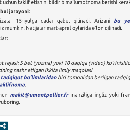
t uchun taklif etishini bildirib ma’lumotnoma berishi kera
bul jarayoni:
izalar 15-iyulga qadar qabul qilinadi. Arizani
bu ye
iz mumkin. Natijalar mart-aprel oylarida e’lon qilinadi.
lar:
t rejasi: 5 bet (yozma) yoki 10 daqiqa (video) ko’rinishi
ing nashr etilgan ikkita ilmiy maqolasi
A
tadqiqot bo’limlaridan
biri tomonidan berilgan tadqi
aklifnoma
.
chun
makit@umontpellier.fr
manziliga ingliz yoki fra
 yuboring.