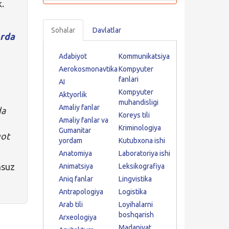
k.
Sohalar
Davlatlar
rda
Adabiyot
Kommunikatsiya
Aerokosmonavtika
Kompyuter
fanlari
AI
Kompyuter
Aktyorlik
muhandisligi
Amaliy fanlar
da
Koreys tili
Amaliy fanlar va
Kriminologiya
Gumanitar
qot
yordam
Kutubxona ishi
Anatomiya
Laboratoriya ishi
nsuz
Animatsiya
Leksikografiya
Aniq fanlar
Lingvistika
Antrapologiya
Logistika
Arab tili
Loyihalarni
boshqarish
Arxeologiya
Madaniyat