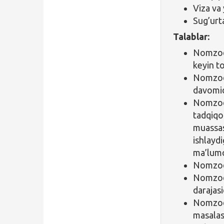
Viza va 
Sug’urta
Talablar:
Nomzod 
keyin to
Nomzod 
davomid
Nomzod 
tadqiqo
muassas
ishlayd
ma’lumo
Nomzod 
Nomzod i
darajasi
Nomzo
masalas