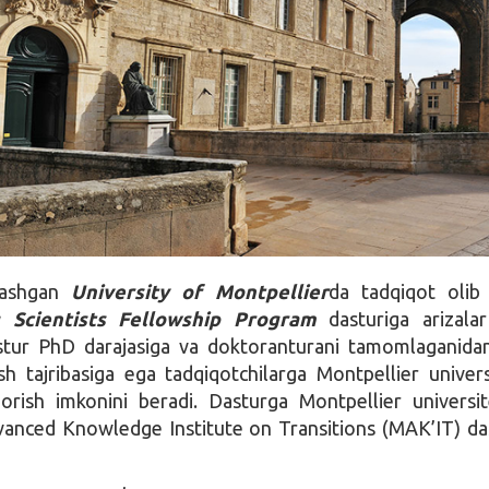
ylashgan
University of Montpellier
da tadqiqot olib
g Scientists Fellowship Program
dasturiga arizala
stur PhD darajasiga va doktoranturani tamomlaganida
sh tajribasiga ega tadqiqotchilarga Montpellier univers
orish imkonini beradi. Dasturga Montpellier universit
vanced Knowledge Institute on Transitions (MAK’IT) da