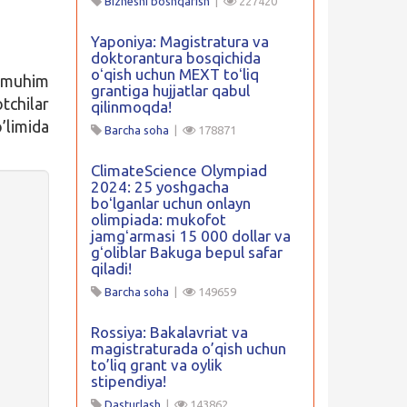
Biznesni boshqarish
|
227420
Yaponiya: Magistratura va
doktorantura bosqichida
oʻqish uchun MEXT toʻliq
a muhim
grantiga hujjatlar qabul
tchilar
qilinmoqda!
’limida
Barcha soha
|
178871
ClimateScience Olympiad
2024: 25 yoshgacha
boʻlganlar uchun onlayn
olimpiada: mukofot
jamgʻarmasi 15 000 dollar va
n
gʻoliblar Bakuga bepul safar
qiladi!
Barcha soha
|
149659
Rossiya: Bakalavriat va
magistraturada o’qish uchun
to’liq grant va oylik
stipendiya!
Dasturlash
|
143862