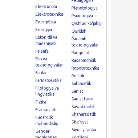
Pedagogika
Elektronika
Planetologiya
Elektrotexnika
Psixologiya
Energetika
Qishloq xo'jaligi
Energiya
Qurilish
Eston tili va
Raqamli
madaniyati
texnologiyalar
Falsafa
Raqqoslik
Fan va
Rassomchilik
texnologiyalar
Robototexnika
Fanlar
Rus tili
Farmatsevtika
Salomatlik
Filologiya va
San'at
lingvistika
San'at tarixi
Fizika
Savodxonlik
Fransuz tili
Shaharsozlik
Fuqarolik
She'riyat
muhandisligi
Siyosiy fanlar
Gender
tadqiqotlari
Sog'liqni