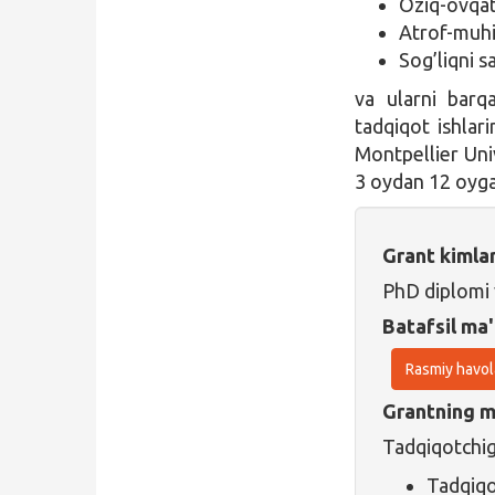
Oziq-ovqat
Atrof-muhi
Sog’liqni s
va ularni barqa
tadqiqot ishlari
Montpellier Uni
3 oydan 12 oyga
Grant kimla
PhD diplomi v
Batafsil ma'
Rasmiy havol
Grantning ma
Tadqiqotchig
Tadqiqot