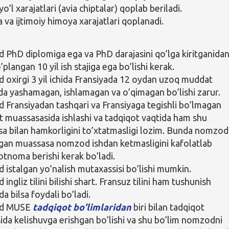
yo’l xarajatlari (avia chiptalar) qoplab beriladi.
 va ijtimoiy himoya xarajatlari qoplanadi.
PhD diplomiga ega va PhD darajasini qo’lga kiritganida
’plangan 10 yil ish stajiga ega bo’lishi kerak.
oxirgi 3 yil ichida Fransiyada 12 oydan uzoq muddat
a yashamagan, ishlamagan va o’qimagan bo’lishi zarur.
Fransiyadan tashqari va Fransiyaga tegishli bo’lmagan
t muassasasida ishlashi va tadqiqot vaqtida ham shu
a bilan hamkorligini to’xtatmasligi lozim. Bunda nomzod
igan muassasa nomzod ishdan ketmasligini kafolatlab
tnoma berishi kerak bo’ladi.
istalgan yo’nalish mutaxassisi bo’lishi mumkin.
ngliz tilini bilishi shart. Fransuz tilini ham tushunish
da bilsa foydali bo’ladi.
d MUSE
tadqiqot bo’limlaridan
biri bilan tadqiqot
ida kelishuvga erishgan bo’lishi va shu bo’lim nomzodni