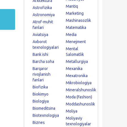
Arxitektura
Mantiq
Astrofizika
Marketing
Astronomiya
Mashinasozlik
Atrof-muhit
fanlari
Matematika
Aviatsiya
Media
Axborot
Menejment
texnologiyalari
Mental
Bank ishi
Salomatlik
Barcha soha
Metallurgiya
Barqaror
Mexanika
rivojlanish
Mexatronika
fanlari
Mikrobiologiya
Biofizika
Mineralshunoslik
Biokimyo
Moda (Fashion)
Biologiya
Moddashunoslik
Biomeditsina
Moliya
Biotexnologiya
Moliyaviy
Biznes
texnologiyalar