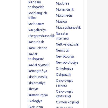
Biznesni
Mudofaa
boshqarish
Muhandislik
Boshlang'ich
Multimedia
ta'lim
Musiqa
Boshqaruv
Muzeyshunoslik
Buxgalteriya
Narsalar
Chegarashunoslik
interneti
Dasturlash
Neft va gaz ishi
Data Science
Nemis tili
Davlat
Nevrologiya
boshqaruvi
Neyrobiologiya
Davlat siyosati
Onkologiya
Demografiya
Oshpazlik
Dinshunoslik
Oziq-ovqat
Diplomatiya
sanoati
Dizayn
Oziq-ovqat
Dramaturgiya
xavfsizligi
Ekologiya
Oʻrmon xoʻjaligi
Ekoturizm