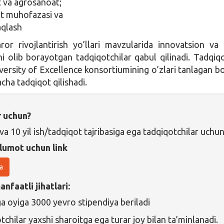
 va agrosanoat;
t muhofazasi va
aqlash
ror rivojlantirish yo’llari mavzularida innovatsion v
ni olib borayotgan tadqiqotchilar qabul qilinadi. Tadqiqo
versity of Excellence konsortiumining o’zlari tanlagan bo
cha tadqiqot qilishadi.
r uchun?
a 10 yil ish/tadqiqot tajribasiga ega tadqiqotchilar uchu
lumot uchun link
a
nfaatli jihatlari:
a oyiga 3000 yevro stipendiya beriladi
chilar yaxshi sharoitga ega turar joy bilan ta’minlanadi.