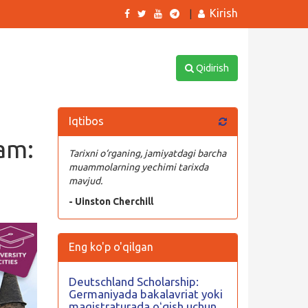
Kirish
|
Qidirish
Iqtibos
ram:
Tarixni o‘rganing, jamiyatdagi barcha
muammolarning yechimi tarixda
mavjud.
- Uinston Cherchill
Eng ko'p o'qilgan
Deutschland Scholarship:
Germaniyada bakalavriat yoki
magistraturada oʻqish uchun