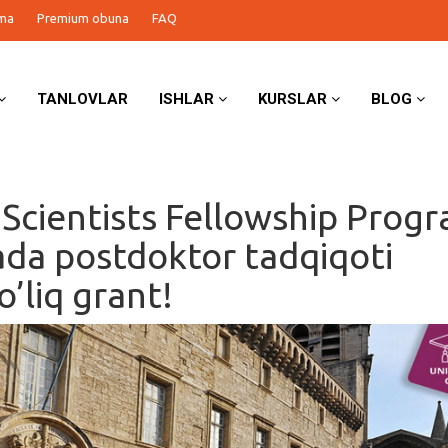
ma
Premium obuna
FAQ
TANLOVLAR
ISHLAR
KURSLAR
BLOG
g Scientists Fellowship Prog
ada postdoktor tadqiqoti
’liq grant!