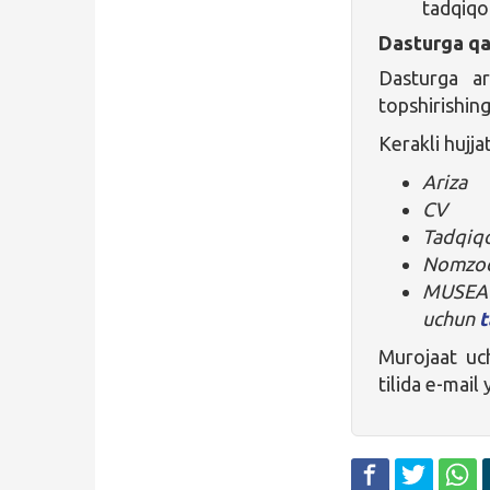
tadqiqo
Dasturga qa
Dasturga ar
topshirishing
Kerakli hujjat
Ariza
CV
Tadqiqo
Nomzodn
MUSE
uchun
t
Murojaat u
tilida e-mail