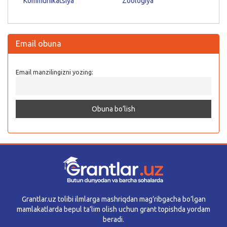
Kommunikatsiya
Zoologiya
Email obuna
Email manzilingizni yozing:
Grantlar.uz tolibi ilmlarga mashriqdan mag’ribgacha bo’lgan
mamlakatlarda bepul ta’lim olish uchun grant topishda yordam
beradi.