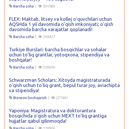
Barcha soha
|
301986
FLEX: Maktab, litsey va kollej oʻquvchilari uchun
AQSHda 1 yil davomida oʻqish imkoniyati; oʻqish
davomida barcha xarajatlar qoplanadi!
Barcha soha
|
269427
Turkiye Burslari: barcha bosqichlar va sohalar
uchun to’liq grantlar, yotoqxona, stipendiya va
boshqalar!
Barcha soha
|
236036
Schwarzman Scholars: Xitoyda magistraturada
oʻqish uchun toʻliq grant, bepul turar joy, aviachipta
va stipendiya!
Biznesni boshqarish
|
227461
Yaponiya: Magistratura va doktorantura
bosqichida oʻqish uchun MEXT toʻliq grantiga
hujjatlar qabul qilinmoqda!
Barcha soha
|
178906