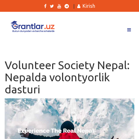
Kirish
|
Grantlar
Tanlovlar
Volunteer Society Nepal:
Ishlar
Nepalda volontyorlik
Kurslar
dasturi
Blog
Yana
Qidirish