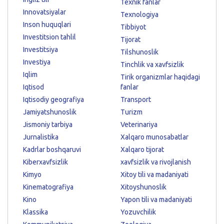
Texnik fanlar
Innovatsiyalar
Texnologiya
Inson huquqlari
Tibbiyot
Investitsion tahlil
Tijorat
Investitsiya
Tilshunoslik
Investiya
Tinchlik va xavfsizlik
Iqlim
Tirik organizmlar haqidagi
Iqtisod
fanlar
Iqtisodiy geografiya
Transport
Jamiyatshunoslik
Turizm
Jismoniy tarbiya
Veterinariya
Jurnalistika
Xalqaro munosabatlar
Kadrlar boshqaruvi
Xalqaro tijorat
Kiberxavfsizlik
xavfsizlik va rivojlanish
Kimyo
Xitoy tili va madaniyati
Kinematografiya
Xitoyshunoslik
Kino
Yapon tili va madaniyati
Klassika
Yozuvchilik