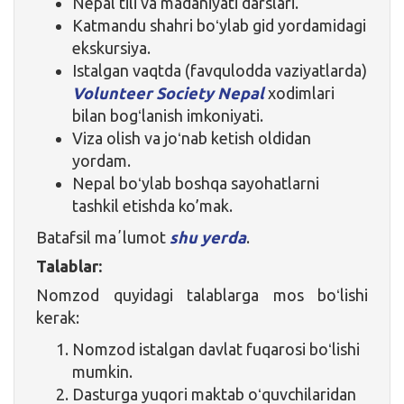
Nepal tili va madaniyati darslari.
Katmandu shahri boʻylab gid yordamidagi
ekskursiya.
Istalgan vaqtda (favqulodda vaziyatlarda)
Volunteer Society Nepal
xodimlari
bilan bogʻlanish imkoniyati.
Viza olish va joʻnab ketish oldidan
yordam.
Nepal boʻylab boshqa sayohatlarni
tashkil etishda ko’mak.
Batafsil maʼlumot
shu yerda
.
Talablar:
Nomzod quyidagi talablarga mos boʻlishi
kerak:
Nomzod istalgan davlat fuqarosi boʻlishi
mumkin.
Dasturga yuqori maktab oʻquvchilaridan