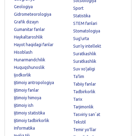
Sotsiologiya
Geologiya
Sport
Gidrometeorologiya
Statistika
Grafik dizayn
STEM fanlari
Gumanitar fanlar
Stomatologiya
Haykaltaroshlik
Sug'urta
Hayot haqidagi fanlar
Sun'iy intellekt
Hisoblash
Suratkashlik
Hunarmandchilik
Suratkashlik
Huquqshunoslik
Suv xo'jaligi
Ijodkorlik
Ta'lim
Ijtimoiy antropologiya
Tabiiy fanlar
Ijtimoiy fanlar
Tadbirkorlik
Ijtimoiy himoya
Tarix
Ijtimoiy ish
Tarjimonlik
Ijtimoiy statistika
Tasviriy sanʼat
Ijtimoiy tadbirkorlik
Tekstil
Informatika
Temir yo'llar
Ingliz tili