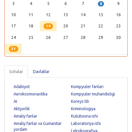
3
4
5
6
7
9
8
10
11
12
13
14
15
16
17
18
20
21
22
23
19
24
25
26
27
28
29
30
31
Sohalar
Davlatlar
Adabiyot
Kompyuter fanlari
Aerokosmonavtika
Kompyuter muhandisligi
AI
Koreys tili
Aktyorlik
Kriminologiya
Amaliy fanlar
Kutubxona ishi
Amaliy fanlar va Gumanitar
Laboratoriya ishi
yordam
Leksikografiya