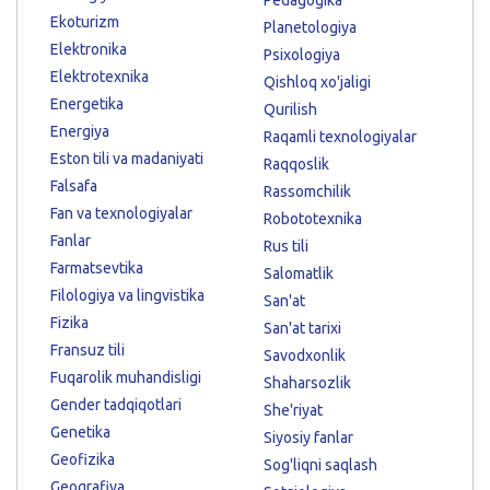
Ekoturizm
Planetologiya
Elektronika
Psixologiya
Elektrotexnika
Qishloq xo'jaligi
Energetika
Qurilish
Energiya
Raqamli texnologiyalar
Eston tili va madaniyati
Raqqoslik
Falsafa
Rassomchilik
Fan va texnologiyalar
Robototexnika
Fanlar
Rus tili
Farmatsevtika
Salomatlik
Filologiya va lingvistika
San'at
Fizika
San'at tarixi
Fransuz tili
Savodxonlik
Fuqarolik muhandisligi
Shaharsozlik
Gender tadqiqotlari
She'riyat
Genetika
Siyosiy fanlar
Geofizika
Sog'liqni saqlash
Geografiya