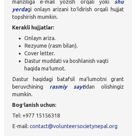
manziliga e-mail yozish orqali yoki
shu
yerda
gi onlayn arizani toʻldirish orqali hujjat
topshirish mumkin.
Kerakli hujjatlar:
Onlayn ariza.
Rezyume (rasm bilan).
Cover letter.
Dastur muddati va boshlanish vaqti
haqida maʻlumot.
Dastur haqidagi batafsil ma’lumotni grant
beruvchining
rasmiy sayt
idan olishingiz
mumkin.
Bogʻlanish uchun:
Tel: +977 15156318
E-mail:
contact@volunteersocietynepal.org