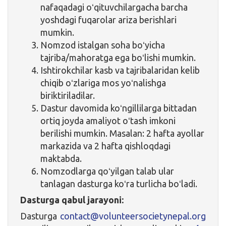
nafaqadagi oʻqituvchilargacha barcha
yoshdagi fuqarolar ariza berishlari
mumkin.
Nomzod istalgan soha boʻyicha
tajriba/mahoratga ega boʻlishi mumkin.
Ishtirokchilar kasb va tajribalaridan kelib
chiqib oʻzlariga mos yoʻnalishga
biriktiriladilar.
Dastur davomida koʻngillilarga bittadan
ortiq joyda amaliyot oʻtash imkoni
berilishi mumkin. Masalan: 2 hafta ayollar
markazida va 2 hafta qishloqdagi
maktabda.
Nomzodlarga qoʻyilgan talab ular
tanlagan dasturga koʻra turlicha boʻladi.
Dasturga qabul jarayoni:
Dasturga
contact@volunteersocietynepal.org