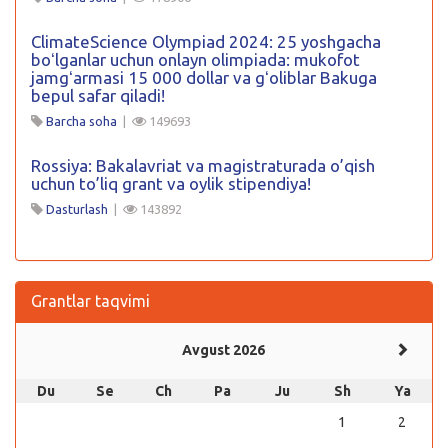
ClimateScience Olympiad 2024: 25 yoshgacha
boʻlganlar uchun onlayn olimpiada: mukofot
jamgʻarmasi 15 000 dollar va gʻoliblar Bakuga
bepul safar qiladi!
Barcha soha
|
149693
Rossiya: Bakalavriat va magistraturada o’qish
uchun to’liq grant va oylik stipendiya!
Dasturlash
|
143892
Grantlar taqvimi
Avgust 2026
Du
Se
Ch
Pa
Ju
Sh
Ya
1
2