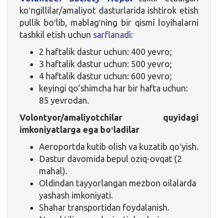
koʻngillilar/amaliyot dasturlarida ishtirok etish
pullik boʻlib, mablagʻning bir qismi loyihalarni
tashkil etish uchun
sarflanadi:
2 haftalik dastur uchun: 400 yevro;
3 haftalik dastur uchun: 500 yevro;
4 haftalik dastur uchun: 600 yevro;
keyingi qo’shimcha har bir hafta uchun:
85 yevrodan.
Volontyor/amaliyotchilar quyidagi
imkoniyatlarga ega boʻladilar
Aeroportda kutib olish va kuzatib qoʻyish.
Dastur davomida bepul oziq-ovqat (2
mahal).
Oldindan tayyorlangan mezbon oilalarda
yashash imkoniyati.
Shahar transportidan foydalanish.