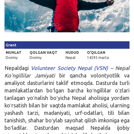
Kirish
Grant
MUHLAT
QOLGAN VAQT
HUDUD
O'QILGAN
Doimiy
Doimiy
Nepal
14595 marta
Nepaldagi
Volunteer Society Nepal (VSN)
– Nepal
Ko’ngillilar Jamiyati
bir qancha volontyotlik va
amaliyot dasturlarini taklif etmoqda. Dasturda turli
mamlakatlardan boʻlgan barcha koʻngillilar oʻzlari
tanlagan yoʻnalish boʻyicha Nepal aholisiga yordam
koʻrsatish bilan bir vaqtda mamlakat aholisi, ularning
yashash tarzi, madaniyati, urf-odatlari, tili bilan
tanishish, shahar boʻylab sayohat qilish imkoniga ega
boʻladilar. Dasturdan maqsad Nepalda ijobiy