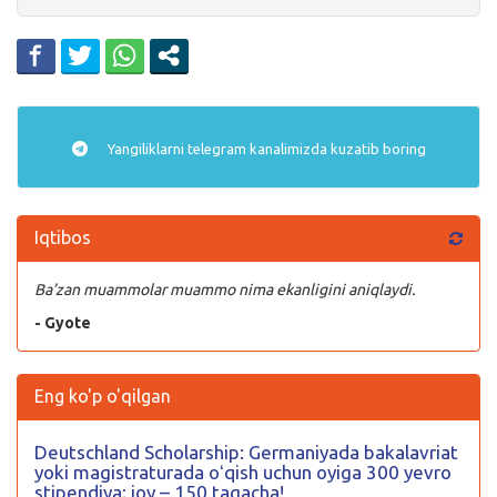
Yangiliklarni
telegram
kanalimizda kuzatib boring
Iqtibos
Ba’zan muammolar muammo nima ekanligini aniqlaydi.
- Gyote
Eng ko'p o'qilgan
Deutschland Scholarship: Germaniyada bakalavriat
yoki magistraturada oʻqish uchun oyiga 300 yevro
stipendiya; joy – 150 tagacha!