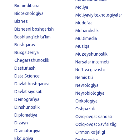
Biomeditsina
Moliya
Biotexnologiya
Moliyaviy texnologiyalar
Biznes
Mudofaa
Biznesni boshqarish
Muhandislik
Boshlang'ich ta'lim
Multimedia
Boshqaruv
Musiqa
Buxgalteriya
Muzeyshunoslik
Chegarashunoslik
Narsalar interneti
Dasturlash
Neft va gaz ishi
Data Science
Nemis tili
Davlat boshqaruvi
Nevrologiya
Davlat siyosati
Neyrobiologiya
Demografiya
Onkologiya
Dinshunoslik
Oshpazlik
Diplomatiya
Oziq-ovqat sanoati
Dizayn
Oziq-ovqat xavfsizligi
Dramaturgiya
Oʻrmon xoʻjaligi
Ekologiya
Pedagogika