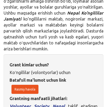
oʻzgarishlarni amalga oshirish boʻlib, loyihalar asosan
yoshlar, ayollar va bolalar guruhlariga yoʻnaltirilgan.
Ushbu maqsadga erishish uchun
Nepal Ko’ngillilar
Jamiyati
ko’ngillilarni maktab, nogironlar markazi,
ayollar markazi va maktabdan keyingi bolalarni
parvarish qilish markazlariga joylashtiradi. Dasturda
qatnashish uchun turli yosh va kasb egalari, yuqori
maktab oʻquvchilaridan to nafaqadagi insonlargacha
ariza berishlari mumkin.
Grant kimlar uchun?
Koʻngillilar (volontyorlar) uchun
Batafsil ma'lumot uchun link
Rasmiy havola
Grantning manfaatli jihatlari:
Volunteer Society Nepal
taklif etadigan