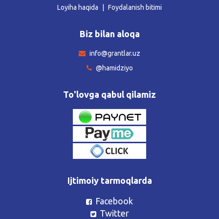
Loyiha haqida
Foydalanish bitimi
Biz bilan aloqa
info@grantlar.uz
@hamidziyo
To'lovga qabul qilamiz
Ijtimoiy tarmoqlarda
Facebook
Twitter