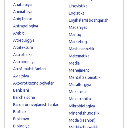
Anatomiya
Lingvistika
Animatsiya
Logistika
Aniq fanlar
Loyihalarni boshqarish
Antrapologiya
Madaniyat
Arab tili
Mantiq
Arxeologiya
Marketing
Arxitektura
Mashinasozlik
Astrofizika
Matematika
Astronomiya
Media
Atrof-muhit fanlari
Menejment
Aviatsiya
Mental Salomatlik
Axborot texnologiyalari
Metallurgiya
Bank ishi
Mexanika
Barcha soha
Mexatronika
Barqaror rivojlanish fanlari
Mikrobiologiya
Biofizika
Mineralshunoslik
Biokimyo
Moda (Fashion)
Biologiya
Moddashunoslik