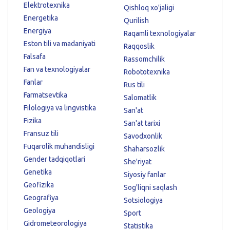
Elektrotexnika
Qishloq xo'jaligi
Energetika
Qurilish
Energiya
Raqamli texnologiyalar
Eston tili va madaniyati
Raqqoslik
Falsafa
Rassomchilik
Fan va texnologiyalar
Robototexnika
Fanlar
Rus tili
Farmatsevtika
Salomatlik
Filologiya va lingvistika
San'at
Fizika
San'at tarixi
Fransuz tili
Savodxonlik
Fuqarolik muhandisligi
Shaharsozlik
Gender tadqiqotlari
She'riyat
Genetika
Siyosiy fanlar
Geofizika
Sog'liqni saqlash
Geografiya
Sotsiologiya
Geologiya
Sport
Gidrometeorologiya
Statistika