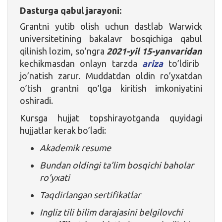
Dasturga qabul jarayoni:
Grantni yutib olish uchun dastlab Warwick
universitetining bakalavr bosqichiga
qabul
qilinish lozim, so’ngra
2021-yil 15-yanvaridan
kechikmasdan onlayn tarzda
ariza
to’ldirib
jo’natish zarur. Muddatdan oldin ro’yxatdan
o’tish grantni qo’lga kiritish imkoniyatini
oshiradi.
Kursga hujjat topshirayotganda quyidagi
hujjatlar kerak bo’ladi:
Akademik resume
Bundan oldingi ta’lim bosqichi baholar
ro’yxati
Taqdirlangan sertifikatlar
Ingliz tili bilim darajasini belgilovchi