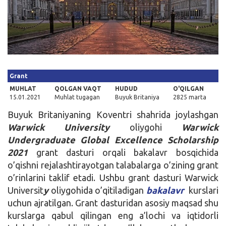
Kirish
Grant
MUHLAT
QOLGAN VAQT
HUDUD
O'QILGAN
15.01.2021
Muhlat tugagan
Buyuk Britaniya
2825 marta
Buyuk Britaniyaning Koventri shahrida joylashgan
Warwick University
oliygohi
Warwick
Undergraduate Global Excellence Scholarship
2021
grant dasturi orqali bakalavr bosqichida
o’qishni rejalashtirayotgan talabalarga o’zining grant
o’rinlarini taklif etadi. Ushbu grant dasturi Warwick
Universit
y
oliygohida o’qitiladigan
bakalavr
kurslari
uchun ajratilgan. Grant dasturidan asosiy maqsad shu
kurslarga qabul qilingan eng a’lochi va iqtidorli