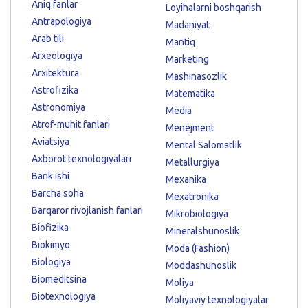
Aniq fanlar
Loyihalarni boshqarish
Antrapologiya
Madaniyat
Arab tili
Mantiq
Arxeologiya
Marketing
Arxitektura
Mashinasozlik
Astrofizika
Matematika
Astronomiya
Media
Atrof-muhit fanlari
Menejment
Aviatsiya
Mental Salomatlik
Axborot texnologiyalari
Metallurgiya
Bank ishi
Mexanika
Barcha soha
Mexatronika
Barqaror rivojlanish fanlari
Mikrobiologiya
Biofizika
Mineralshunoslik
Biokimyo
Moda (Fashion)
Biologiya
Moddashunoslik
Biomeditsina
Moliya
Biotexnologiya
Moliyaviy texnologiyalar