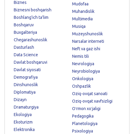
Biznes
Mudofaa
Biznesni boshqarish
Muhandislik
Boshlang'ich ta'lim
Multimedia
Boshqaruv
Musiqa
Buxgalteriya
Muzeyshunoslik
Chegarashunoslik
Narsalar interneti
Dasturlash
Neft va gaz ishi
Data Science
Nemis tili
Davlat boshqaruvi
Nevrologiya
Davlat siyosati
Neyrobiologiya
Demografiya
Onkologiya
Dinshunoslik
Oshpazlik
Diplomatiya
Oziq-ovqat sanoati
Dizayn
Oziq-ovqat xavfsizligi
Dramaturgiya
Oʻrmon xoʻjaligi
Ekologiya
Pedagogika
Ekoturizm
Planetologiya
Elektronika
Psixologiya