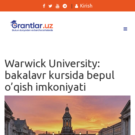
Kirish
|
Grantlar
Tanlovlar
Warwick University:
Ishlar
bakalavr kursida bepul
Kurslar
o’qish imkoniyati
Blog
Yana
Qidirish