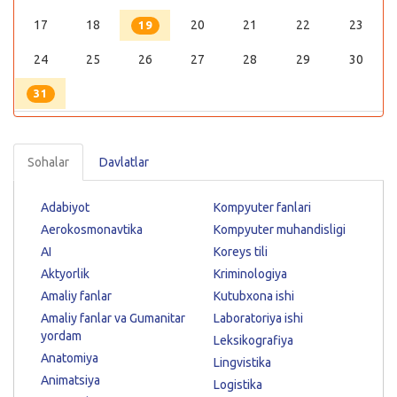
17
18
20
21
22
23
19
24
25
26
27
28
29
30
31
Sohalar
Davlatlar
Adabiyot
Kompyuter fanlari
Aerokosmonavtika
Kompyuter muhandisligi
AI
Koreys tili
Aktyorlik
Kriminologiya
Amaliy fanlar
Kutubxona ishi
Amaliy fanlar va Gumanitar
Laboratoriya ishi
yordam
Leksikografiya
Anatomiya
Lingvistika
Animatsiya
Logistika