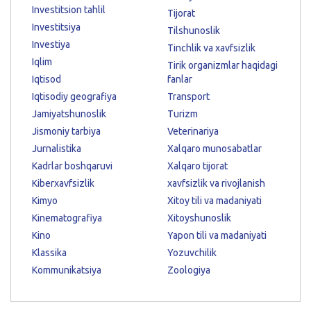
Investitsion tahlil
Tijorat
Investitsiya
Tilshunoslik
Investiya
Tinchlik va xavfsizlik
Iqlim
Tirik organizmlar haqidagi
Iqtisod
fanlar
Iqtisodiy geografiya
Transport
Jamiyatshunoslik
Turizm
Jismoniy tarbiya
Veterinariya
Jurnalistika
Xalqaro munosabatlar
Kadrlar boshqaruvi
Xalqaro tijorat
Kiberxavfsizlik
xavfsizlik va rivojlanish
Kimyo
Xitoy tili va madaniyati
Kinematografiya
Xitoyshunoslik
Kino
Yapon tili va madaniyati
Klassika
Yozuvchilik
Kommunikatsiya
Zoologiya