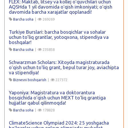
FLEX: Maktab, litsey va kollej oʻquvchilari uchun
AQSHda 1 yil davomida oʻqish imkoniyati; oʻqish
davomida barcha xarajatlar qoplanadi!
Barcha soha
|
269269
Turkiye Burslari: barcha bosqichlar va sohalar
uchun to’liq grantlar, yotoqxona, stipendiya va
boshqalar!
Barcha soha
|
235858
Schwarzman Scholars: Xitoyda magistraturada
oʻqish uchun toʻliq grant, bepul turar joy, aviachipta
va stipendiya!
Biznesni boshqarish
|
227372
Yaponiya: Magistratura va doktorantura
bosqichida oʻqish uchun MEXT toʻliq grantiga
hujjatlar qabul qilinmoqda!
Barcha soha
|
178828
ClimateScience Olympiad 2024: 25 yoshgacha
boʻlganlar uchun onlayn olimpiada: mukofot