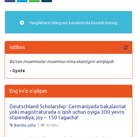
Yangiliklarni
telegram
kanalimizda kuzatib boring
Iqtibos
Ba’zan muammolar muammo nima ekanligini aniqlaydi.
- Gyote
Eng ko'p o'qilgan
Deutschland Scholarship: Germaniyada bakalavriat
yoki magistraturada oʻqish uchun oyiga 300 yevro
stipendiya; joy – 150 tagacha!
Barcha soha
|
301864