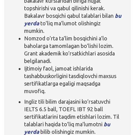
bakalavr kurslaridan biriga hujjat
topshirishi va qabul qilinishi kerak.
Bakalavr bosqichi qabul talablari bilan
bu
yerda
to’liq ma’lumot olishingiz
mumkin.
Nomzod o’rta ta’lim bosqichini a’lo
baholarga tamomlagan bo’lishi lozim.
Grant akademik ko’rsatkichlari asosida
belgilanadi.
Ijtimoiy faol, jamoat ishlarida
tashabbuskorligini tasdiqlovchi maxsus
sertifikatlarga egaligi maqsadga
muvofiq.
Ingliz tili bilim darajasini ko’rsatuvchi
IELTS 6.5 ball, TOEFL IBT 92 ball
sertifikatlarini taqdim etishlari lozim. Til
talablari haqida to’liq ma’lumotni
bu
yerda
bilib olishingiz mumkin.