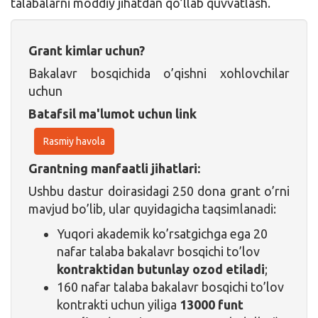
talabalarni moddiy jihatdan qo’llab quvvatlash.
Grant kimlar uchun?
Bakalavr bosqichida o’qishni xohlovchilar
uchun
Batafsil ma'lumot uchun link
Rasmiy havola
Grantning manfaatli jihatlari:
Ushbu dastur doirasidagi 250 dona grant o’rni
mavjud bo’lib, ular quyidagicha taqsimlanadi:
Yuqori akademik ko’rsatgichga ega 20
nafar talaba bakalavr bosqichi to’lov
kontraktidan butunlay ozod etiladi
;
160 nafar talaba bakalavr bosqichi to’lov
kontrakti uchun yiliga
13000 funt