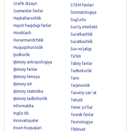
Grafik dizayn
STEM fanlari
Gumanitar fanlar
Stomatologiya
Haykaltaroshlik
Sug'urta
Hayot haqidagi fanlar
Sun'iy intellekt
Hisoblash
Suratkashlik
Hunarmandchilik
Suratkashlik
Huquqshunoslik
Suv xo'jaligi
Ijodkorlik
Ta'lim
Ijtimoiy antropologiya
Tabiiy fanlar
Ijtimoiy fanlar
Tadbirkorlik
Ijtimoiy himoya
Tarix
Ijtimoiy ish
Tarjimonlik
Ijtimoiy statistika
Tasviriy sanʼat
Ijtimoiy tadbirkorlik
Tekstil
Informatika
Temir yo'llar
Ingliz tili
Texnik fanlar
Innovatsiyalar
Texnologiya
Inson huquqlari
Tibbiyot