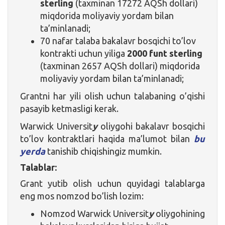
sterling
(taxminan 17272 AQSh dollari)
miqdorida moliyaviy yordam bilan
ta’minlanadi;
70 nafar talaba bakalavr bosqichi to’lov
kontrakti uchun yiliga
2000 funt sterling
(taxminan 2657 AQSh dollari) miqdorida
moliyaviy yordam bilan ta’minlanadi;
Grantni har yili olish uchun talabaning o’qishi
pasayib ketmasligi kerak.
Warwick Universit
y
oliygohi bakalavr bosqichi
to’lov kontraktlari haqida ma’lumot bilan
bu
yerda
tanishib chiqishingiz mumkin.
Talablar:
Grant yutib olish uchun quyidagi talablarga
eng mos nomzod bo’lish lozim:
Nomzod Warwick Universit
y
oliygohining