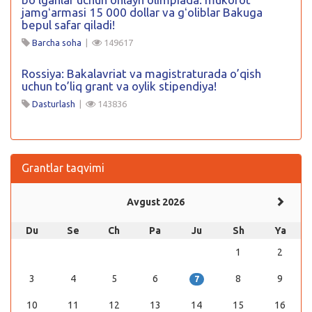
jamgʻarmasi 15 000 dollar va gʻoliblar Bakuga
bepul safar qiladi!
Barcha soha
|
149617
Rossiya: Bakalavriat va magistraturada o’qish
uchun to’liq grant va oylik stipendiya!
Dasturlash
|
143836
Grantlar taqvimi
Avgust 2026
Du
Se
Ch
Pa
Ju
Sh
Ya
1
2
3
4
5
6
8
9
7
10
11
12
13
14
15
16