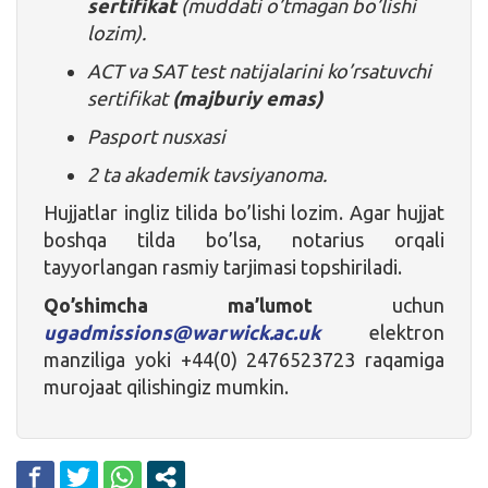
sertifikat
(muddati o’tmagan bo’lishi
lozim).
ACT va SAT test natijalarini ko’rsatuvchi
sertifikat
(majburiy emas)
Pasport nusxasi
2 ta akademik tavsiyanoma.
Hujjatlar ingliz tilida bo’lishi lozim. Agar hujjat
boshqa tilda bo’lsa, notarius orqali
tayyorlangan rasmiy tarjimasi topshiriladi.
Qo’shimcha ma’lumot
uchun
ugadmissions@warwick.ac.uk
elektron
manziliga yoki +44(0) 2476523723 raqamiga
murojaat qilishingiz mumkin.