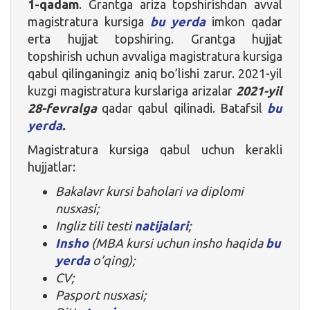
1-qadam
. Grantga ariza topshirishdan avval
magistratura kursiga
bu yerda
imkon qadar
erta hujjat topshiring. Grantga hujjat
topshirish uchun avvaliga magistratura kursiga
qabul qilinganingiz aniq bo’lishi zarur. 2021-yil
kuzgi magistratura kurslariga arizalar
2021-yil
28-fevralga
qadar qabul qilinadi. Batafsil
bu
yerda
.
Magistratura kursiga qabul uchun kerakli
hujjatlar:
Bakalavr kursi baholari va diplomi
nusxasi;
Ingliz tili testi
natijalari
;
Insho
(MBA kursi uchun insho haqida
bu
yerda
o’qing);
CV;
Pasport nusxasi;