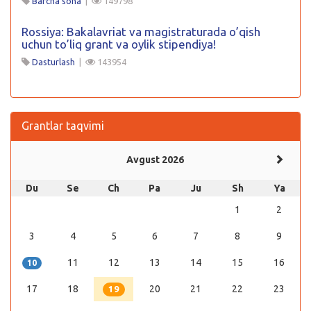
Barcha soha
|
149798
Rossiya: Bakalavriat va magistraturada o’qish
uchun to’liq grant va oylik stipendiya!
Dasturlash
|
143954
Grantlar taqvimi
Avgust 2026
Du
Se
Ch
Pa
Ju
Sh
Ya
1
2
3
4
5
6
7
8
9
11
12
13
14
15
16
10
17
18
20
21
22
23
19