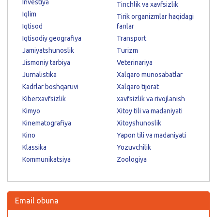
Investiya
Tinchlik va xavfsizlik
Iqlim
Tirik organizmlar haqidagi
Iqtisod
fanlar
Iqtisodiy geografiya
Transport
Jamiyatshunoslik
Turizm
Jismoniy tarbiya
Veterinariya
Jurnalistika
Xalqaro munosabatlar
Kadrlar boshqaruvi
Xalqaro tijorat
Kiberxavfsizlik
xavfsizlik va rivojlanish
Kimyo
Xitoy tili va madaniyati
Kinematografiya
Xitoyshunoslik
Kino
Yapon tili va madaniyati
Klassika
Yozuvchilik
Kommunikatsiya
Zoologiya
Email obuna