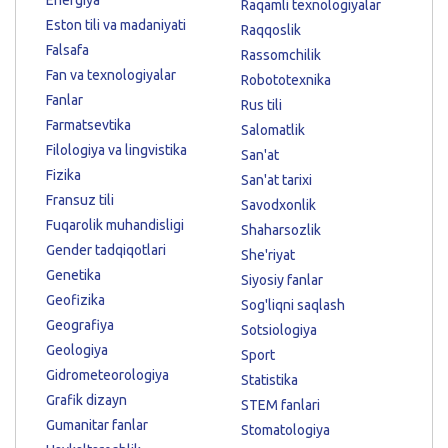
Raqamli texnologiyalar
Eston tili va madaniyati
Raqqoslik
Falsafa
Rassomchilik
Fan va texnologiyalar
Robototexnika
Fanlar
Rus tili
Farmatsevtika
Salomatlik
Filologiya va lingvistika
San'at
Fizika
San'at tarixi
Fransuz tili
Savodxonlik
Fuqarolik muhandisligi
Shaharsozlik
Gender tadqiqotlari
She'riyat
Genetika
Siyosiy fanlar
Geofizika
Sog'liqni saqlash
Geografiya
Sotsiologiya
Geologiya
Sport
Gidrometeorologiya
Statistika
Grafik dizayn
STEM fanlari
Gumanitar fanlar
Stomatologiya