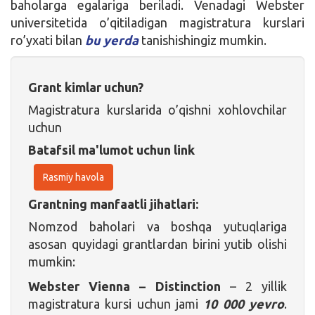
baholarga egalariga beriladi. Venadagi Webster
universitetida o’qitiladigan magistratura kurslari
ro’yxati bilan
bu yerda
tanishishingiz mumkin.
Grant kimlar uchun?
Magistratura kurslarida o’qishni xohlovchilar
uchun
Batafsil ma'lumot uchun link
Rasmiy havola
Grantning manfaatli jihatlari:
Nomzod baholari va boshqa yutuqlariga
asosan quyidagi grantlardan birini yutib olishi
mumkin:
Webster Vienna – Distinction
– 2 yillik
magistratura kursi uchun jami
10 000 yevro
.