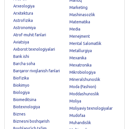
Mantiq
Arxeologiya
Marketing
Arxitektura
Mashinasozlik
Astrofizika
Matematika
Astronomiya
Media
Atrof-muhit fanlari
Menejment
Aviatsiya
Mental Salomatlik
Axborot texnologiyalari
Metallurgiya
Bank ishi
Mexanika
Barcha soha
Mexatronika
Barqaror rivojlanish fanlari
Mikrobiologiya
Biofizika
Mineralshunoslik
Biokimyo
Moda (Fashion)
Biologiya
Moddashunoslik
Biomeditsina
Moliya
Biotexnologiya
Moliyaviy texnologiyalar
Biznes
Mudofaa
Biznesni boshqarish
Muhandislik
Boshlang'ich ta'lim