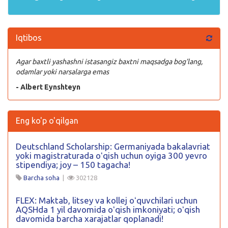
Iqtibos
Agar baxtli yashashni istasangiz baxtni maqsadga bog’lang,
odamlar yoki narsalarga emas
- Albert Eynshteyn
Eng ko'p o'qilgan
Deutschland Scholarship: Germaniyada bakalavriat
yoki magistraturada oʻqish uchun oyiga 300 yevro
stipendiya; joy – 150 tagacha!
Barcha soha
|
302128
FLEX: Maktab, litsey va kollej oʻquvchilari uchun
AQSHda 1 yil davomida oʻqish imkoniyati; oʻqish
davomida barcha xarajatlar qoplanadi!