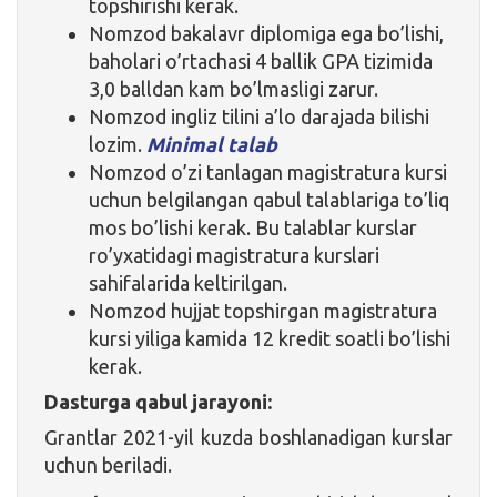
topshirishi kerak.
Nomzod bakalavr diplomiga ega bo’lishi,
baholari o’rtachasi 4 ballik GPA tizimida
3,0 balldan kam bo’lmasligi zarur.
Nomzod ingliz tilini a’lo darajada bilishi
lozim.
Minimal talab
Nomzod o’zi tanlagan magistratura kursi
uchun belgilangan qabul talablariga to’liq
mos bo’lishi kerak. Bu talablar kurslar
ro’yxatidagi magistratura kurslari
sahifalarida keltirilgan.
Nomzod hujjat topshirgan magistratura
kursi yiliga kamida 12 kredit soatli bo’lishi
kerak.
Dasturga qabul jarayoni:
Grantlar 2021-yil kuzda boshlanadigan kurslar
uchun beriladi.