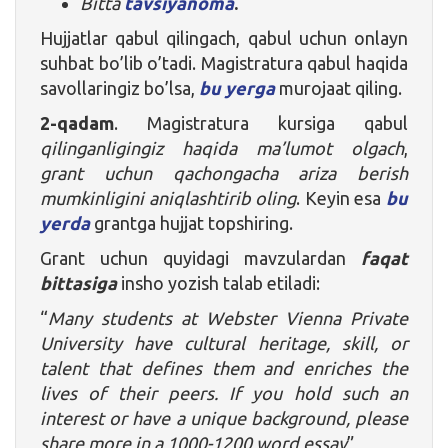
Bitta
tavsiyanoma
.
Hujjatlar qabul qilingach, qabul uchun onlayn
suhbat bo’lib o’tadi. Magistratura qabul haqida
savollaringiz bo’lsa,
bu yerga
murojaat qiling.
2-qadam
. Magistratura kursiga qabul
qilinganligingiz haqida ma’lumot olgach
,
grant uchun qachongacha ariza berish
mumkinligini aniqlashtirib oling
. Keyin esa
bu
yerda
grantga hujjat topshiring.
Grant uchun quyidagi mavzulardan
faqat
bittasiga
insho yozish talab etiladi:
“
Many students at Webster Vienna Private
University have cultural heritage, skill, or
talent that defines them and enriches the
lives of their peers. If you hold such an
interest or have a unique background, please
share more in a 1000-1200 word essay
”