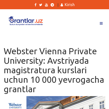
Kirish
|
Grantlar
Tanlovlar
Webster Vienna Private
Ishlar
University: Avstriyada
Kurslar
magistratura kurslari
Blog
uchun 10 000 yevrogacha
Yana
grantlar
Qidirish