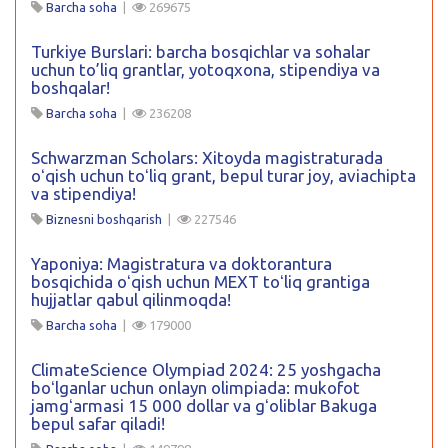
Barcha soha
|
269675
Turkiye Burslari: barcha bosqichlar va sohalar
uchun to’liq grantlar, yotoqxona, stipendiya va
boshqalar!
Barcha soha
|
236208
Schwarzman Scholars: Xitoyda magistraturada
oʻqish uchun toʻliq grant, bepul turar joy, aviachipta
va stipendiya!
Biznesni boshqarish
|
227546
Yaponiya: Magistratura va doktorantura
bosqichida oʻqish uchun MEXT toʻliq grantiga
hujjatlar qabul qilinmoqda!
Barcha soha
|
179000
ClimateScience Olympiad 2024: 25 yoshgacha
boʻlganlar uchun onlayn olimpiada: mukofot
jamgʻarmasi 15 000 dollar va gʻoliblar Bakuga
bepul safar qiladi!