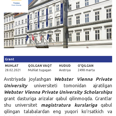
Kirish
Grant
MUHLAT
QOLGAN VAQT
HUDUD
O'QILGAN
28.02.2021
Muhlat tugagan
Avstriya
2498 marta
Avstriyada joylashgan
Webster Vienna Private
University
universiteti tomonidan ajratilgan
Webster Vienna Private University Scholarships
grant dasturiga arizalar qabul qilinmoqda. Grantlar
shu universitet
magistratura kurslariga
qabul
qilingan talabalardan eng yuqori ko’rsatkich va