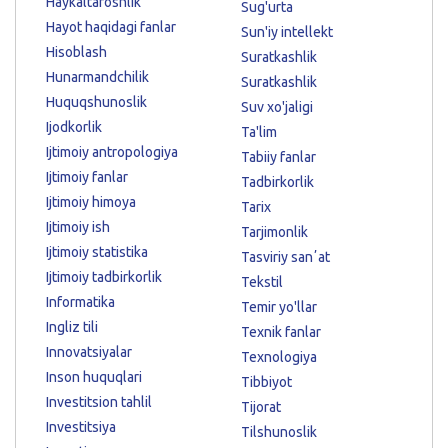
Haykaltaroshlik
Sug'urta
Hayot haqidagi fanlar
Sun'iy intellekt
Hisoblash
Suratkashlik
Hunarmandchilik
Suratkashlik
Huquqshunoslik
Suv xo'jaligi
Ijodkorlik
Ta'lim
Ijtimoiy antropologiya
Tabiiy fanlar
Ijtimoiy fanlar
Tadbirkorlik
Ijtimoiy himoya
Tarix
Ijtimoiy ish
Tarjimonlik
Ijtimoiy statistika
Tasviriy sanʼat
Ijtimoiy tadbirkorlik
Tekstil
Informatika
Temir yo'llar
Ingliz tili
Texnik fanlar
Innovatsiyalar
Texnologiya
Inson huquqlari
Tibbiyot
Investitsion tahlil
Tijorat
Investitsiya
Tilshunoslik