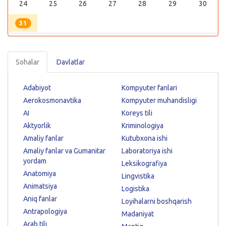
24
25
26
27
28
29
30
31
Sohalar
Davlatlar
Adabiyot
Kompyuter fanlari
Aerokosmonavtika
Kompyuter muhandisligi
AI
Koreys tili
Aktyorlik
Kriminologiya
Amaliy fanlar
Kutubxona ishi
Amaliy fanlar va Gumanitar
Laboratoriya ishi
yordam
Leksikografiya
Anatomiya
Lingvistika
Animatsiya
Logistika
Aniq fanlar
Loyihalarni boshqarish
Antrapologiya
Madaniyat
Arab tili