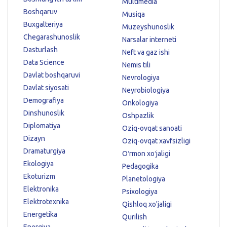
Multimedia
Boshqaruv
Musiqa
Buxgalteriya
Muzeyshunoslik
Chegarashunoslik
Narsalar interneti
Dasturlash
Neft va gaz ishi
Data Science
Nemis tili
Davlat boshqaruvi
Nevrologiya
Davlat siyosati
Neyrobiologiya
Demografiya
Onkologiya
Dinshunoslik
Oshpazlik
Diplomatiya
Oziq-ovqat sanoati
Dizayn
Oziq-ovqat xavfsizligi
Dramaturgiya
Oʻrmon xoʻjaligi
Ekologiya
Pedagogika
Ekoturizm
Planetologiya
Elektronika
Psixologiya
Elektrotexnika
Qishloq xo'jaligi
Energetika
Qurilish
Energiya