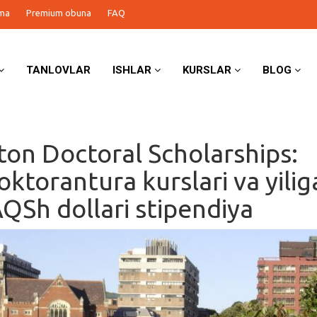
ma
Premium obuna
FAQ
TANLOVLAR
ISHLAR
KURSLAR
BLOG
ton Doctoral Scholarships:
oktorantura kurslari va yilig
QSh dollari stipendiya