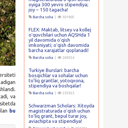
oyiga 300 yevro stipendiya;
joy – 150 tagacha!
Barcha soha
|
301905
FLEX: Maktab, litsey va kollej
oʻquvchilari uchun AQSHda 1
yil davomida oʻqish
imkoniyati; oʻqish davomida
barcha xarajatlar qoplanadi!
Barcha soha
|
269324
Turkiye Burslari: barcha
rsiteti
bosqichlar va sohalar uchun
to’liq grantlar, yotoqxona,
ladigan
stipendiya va boshqalar!
hlandi.
Barcha soha
|
235923
adi, va
sitetda
Schwarzman Scholars: Xitoyda
ilan
bu
magistraturada oʻqish uchun
toʻliq grant, bepul turar joy,
aviachipta va stipendiya!