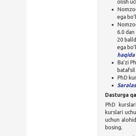
olish uc
Nomzod 
ega bo’l
Nomzod i
6.0 dan
20 ball
ega bo’l
haqida 
Ba’zi P
batafsil
PhD kur
Saralas
Dasturga qa
PhD kurslari
kurslari uch
uchun alohid
bosing.