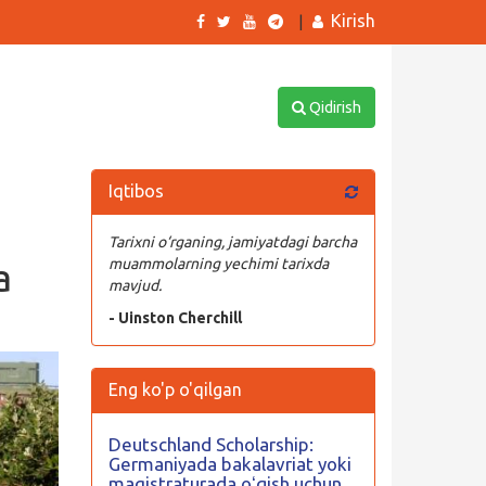
Kirish
|
Qidirish
Iqtibos
Tarixni o‘rganing, jamiyatdagi barcha
a
muammolarning yechimi tarixda
mavjud.
- Uinston Cherchill
Eng ko'p o'qilgan
Deutschland Scholarship:
Germaniyada bakalavriat yoki
magistraturada oʻqish uchun