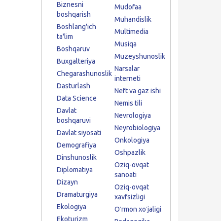
Biznesni
Mudofaa
boshqarish
Muhandislik
Boshlang'ich
Multimedia
ta'lim
Musiqa
Boshqaruv
Muzeyshunoslik
Buxgalteriya
Narsalar
Chegarashunoslik
interneti
Dasturlash
Neft va gaz ishi
Data Science
Nemis tili
Davlat
Nevrologiya
boshqaruvi
Neyrobiologiya
Davlat siyosati
Onkologiya
Demografiya
Oshpazlik
Dinshunoslik
Oziq-ovqat
Diplomatiya
sanoati
Dizayn
Oziq-ovqat
Dramaturgiya
xavfsizligi
Ekologiya
Oʻrmon xoʻjaligi
Ekoturizm