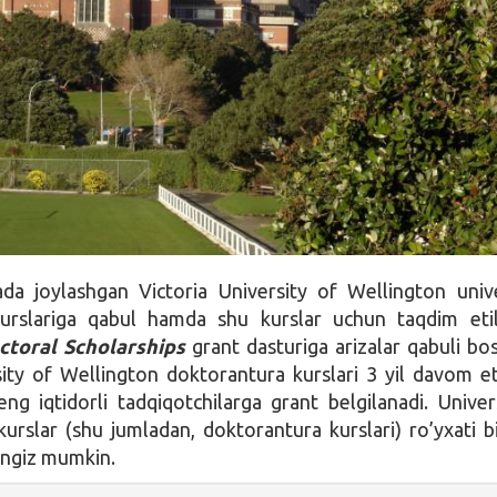
da joylashgan Victoria University of Wellington unive
urslariga qabul hamda shu kurslar uchun taqdim eti
ctoral Scholarships
grant dasturiga arizalar qabuli bos
sity of Wellington doktorantura kurslari 3 yil davom et
eng iqtidorli tadqiqotchilarga grant belgilanadi. Univer
urslar (shu jumladan, doktorantura kurslari) ro’yxati b
ingiz mumkin.