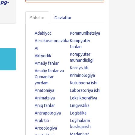
n
pg-
Sohalar
Davlatlar
Adabiyot
Kommunikatsiya
Aerokosmonavtika
Kompyuter
fanlari
AI
Kompyuter
Aktyorlik
muhandisligi
Amaliy fanlar
Koreys tili
Amaliy fanlar va
Kriminologiya
Gumanitar
yordam
Kutubxona ishi
Anatomiya
Laboratoriya ishi
Animatsiya
Leksikografiya
Aniq fanlar
Lingvistika
Antrapologiya
Logistika
Arab tili
Loyihalarni
boshqarish
Arxeologiya
Madaniyat