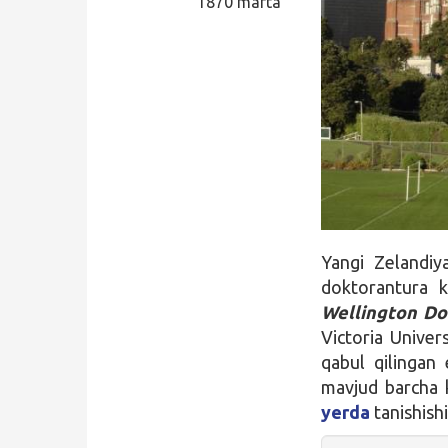
1870 marta
Qidirish
Kirish
Yangi Zelandiya
doktorantura k
Wellington Do
Victoria Univer
qabul qilingan 
mavjud barcha k
yerda
tanishish