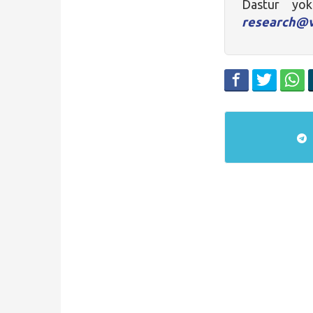
Dastur yok
research@v