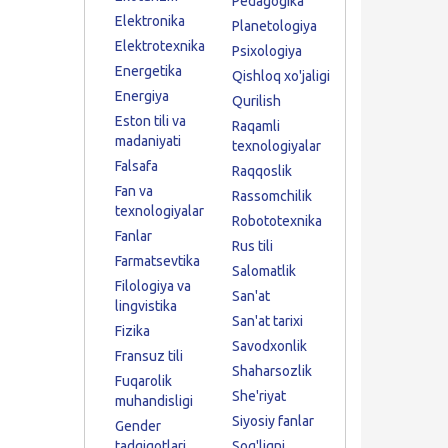
Pedagogika
Elektronika
Planetologiya
Elektrotexnika
Psixologiya
Energetika
Qishloq xo'jaligi
Energiya
Qurilish
Eston tili va
Raqamli
madaniyati
texnologiyalar
Falsafa
Raqqoslik
Fan va
Rassomchilik
texnologiyalar
Robototexnika
Fanlar
Rus tili
Farmatsevtika
Salomatlik
Filologiya va
San'at
lingvistika
San'at tarixi
Fizika
Savodxonlik
Fransuz tili
Shaharsozlik
Fuqarolik
She'riyat
muhandisligi
Siyosiy fanlar
Gender
tadqiqotlari
Sog'liqni