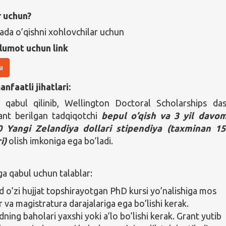
r uchun?
da o’qishni xohlovchilar uchun
lumot uchun link
a
nfaatli jihatlari:
 qabul qilinib, Wellington Doctoral Scholarships das
ant berilgan tadqiqotchi
bepul o’qish va 3 yil davo
0 Yangi Zelandiya dollari stipendiya
(taxminan 15
i)
olish imkoniga ega bo’ladi.
ga qabul uchun talablar:
o’zi hujjat topshirayotgan PhD kursi yo’nalishiga mos
 va magistratura darajalariga ega bo’lishi kerak.
ing baholari yaxshi yoki a’lo bo’lishi kerak. Grant yutib