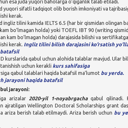
hun esa juda yuqori baholarga o’qiganlik talab etiladi.
yuqori sifatli tadqiqot olib borish imkoniyati va tajribasi
ishi kerak.
ngliz tilini kamida IELTS 6.5 (har bir qismidan olingan ba
 kam bo’lmagan holda) yoki TOEFL IBT 90 (writing qismi
dan kam bo’lmagan holda) darajasida bilishi va sertifikatg
ishi kerak.
Ingliz tilini bilish darajasini ko’rsatish yo’ll
batafsil
hD kurslarida qabul uchun alohida talablar mavjud. Ular bi
 tanishish uchun kerakli
kurs sahifasiga
siga qabul talablari haqida batafsil ma’lumot
bu yerda.
h jarayoni haqida batafsil
bul jarayoni:
ga arizalar
2020-
yil 1-
noyabrgacha
qabul qilinadi.
un ajratilgan Wellington Doctoral Scholarships grant das
a ariza berish talab etilmaydi. Ariza berish uchun
bu ye