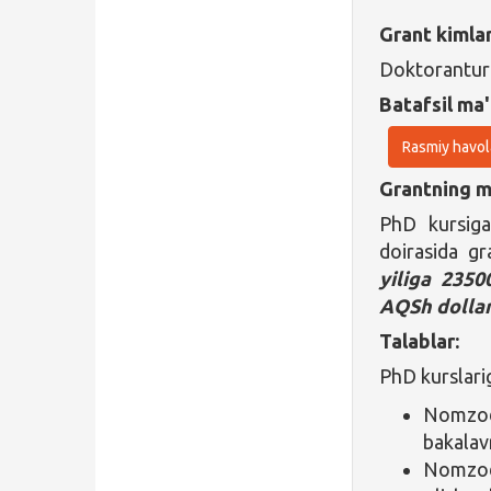
Grant kimla
Doktorantura
Batafsil ma'
Rasmiy havol
Grantning ma
PhD kursiga
doirasida gr
yiliga 2350
AQSh dollar
Talablar:
PhD kurslari
Nomzod 
bakalavr
Nomzodn