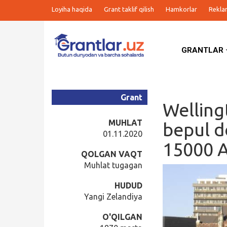
Loyiha haqida
Grant taklif qilish
Hamkorlar
Rekla
GRANTLAR
Grantlar
Tanlovlar
Grant
Welling
Ishlar
MUHLAT
bepul d
01.11.2020
15000 A
Kurslar
QOLGAN VAQT
Muhlat tugagan
Blog
HUDUD
Yangi Zelandiya
Yana
O'QILGAN