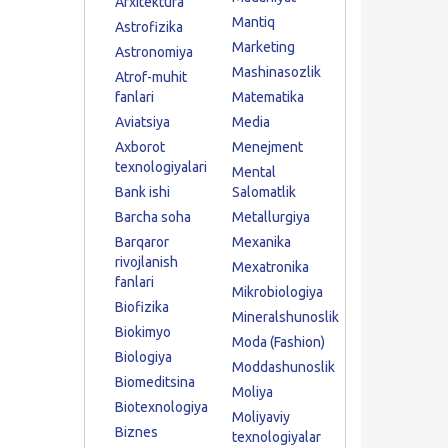
Arxitektura
Mantiq
Astrofizika
Marketing
Astronomiya
Mashinasozlik
Atrof-muhit
fanlari
Matematika
Aviatsiya
Media
Axborot
Menejment
texnologiyalari
Mental
Bank ishi
Salomatlik
Barcha soha
Metallurgiya
Barqaror
Mexanika
rivojlanish
Mexatronika
fanlari
Mikrobiologiya
Biofizika
Mineralshunoslik
Biokimyo
Moda (Fashion)
Biologiya
Moddashunoslik
Biomeditsina
Moliya
Biotexnologiya
Moliyaviy
Biznes
texnologiyalar