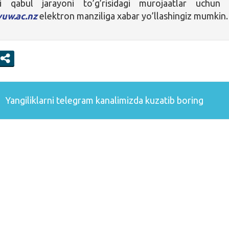
i qabul jarayoni to’g’risidagi murojaatlar uchu
uw.ac.nz
elektron manziliga xabar yo’llashingiz mumkin.
Yangiliklarni
telegram
kanalimizda kuzatib boring