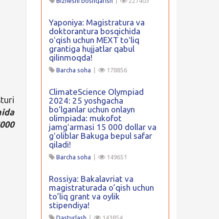
Biznesni boshqarish
|
227403
Yaponiya: Magistratura va
doktorantura bosqichida
oʻqish uchun MEXT toʻliq
grantiga hujjatlar qabul
qilinmoqda!
Barcha soha
|
178856
ClimateScience Olympiad
turi
2024: 25 yoshgacha
boʻlganlar uchun onlayn
mida
olimpiada: mukofot
000
jamgʻarmasi 15 000 dollar va
gʻoliblar Bakuga bepul safar
qiladi!
Barcha soha
|
149651
Rossiya: Bakalavriat va
magistraturada o’qish uchun
to’liq grant va oylik
stipendiya!
Dasturlash
|
143854