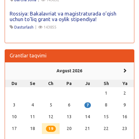
Rossiya: Bakalavriat va magistraturada o’qish
uchun to’liq grant va oylik stipendiya!
Dasturlash
|
143855
Grantlar taqvimi
Avgust 2026
Du
Se
Ch
Pa
Ju
Sh
Ya
1
2
3
4
5
6
8
9
7
10
11
12
13
14
15
16
17
18
20
21
22
23
19