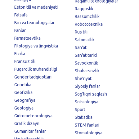
Raqamli texnologiyalar
Eston tili va madaniyati
Raqqoslik
Falsafa
Rassomchilik
Fan va texnologiyalar
Robototexnika
Fanlar
Rus tili
Farmatsevtika
Salomatlik
Filologiya va lingvistika
San'at
Fizika
San'at tarixi
Fransuz tili
Savodxonlik
Fuqarolik muhandisligi
Shaharsozlik
Gender tadqiqotlari
She'riyat
Genetika
Siyosiy fanlar
Geofizika
Sog'liqni saqlash
Geografiya
Sotsiologiya
Geologiya
Sport
Gidrometeorologiya
Statistika
Grafik dizayn
STEM fanlari
Gumanitar fanlar
Stomatologiya