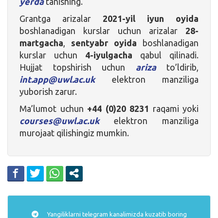
yerda
tanishing.
Grantga arizalar
2021-yil iyun oyida
boshlanadigan kurslar uchun arizalar
28-
martgacha
,
sentyabr oyida
boshlanadigan
kurslar uchun
4-iyulgacha
qabul qilinadi.
Hujjat topshirish uchun
ariza
to’ldirib,
int.app@uwl.ac.uk
elektron manziliga
yuborish zarur.
Ma’lumot uchun
+44 (0)20 8231
raqami yoki
courses@uwl.ac.uk
elektron manziliga
murojaat qilishingiz mumkin.
Yangiliklarni
telegram
kanalimizda kuzatib boring