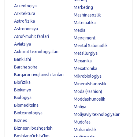
Arxeologiya
Marketing
Arxitektura
Mashinasozlik
Astrofizika
Matematika
Astronomiya
Media
Atrof-muhit fanlari
Menejment
Aviatsiya
Mental Salomatlik
Axborot texnologiyalari
Metallurgiya
Bank ishi
Mexanika
Barcha soha
Mexatronika
Barqaror rivojlanish fanlari
Mikrobiologiya
Biofizika
Mineralshunoslik
Biokimyo
Moda (Fashion)
Biologiya
Moddashunoslik
Biomeditsina
Moliya
Biotexnologiya
Moliyaviy texnologiyalar
Biznes
Mudofaa
Biznesni boshqarish
Muhandislik
Boshlang'ich ta'lim