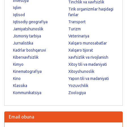
Investiya
Tinchlik va xavfsizlik
Iqlim
Tirik organizmlar haqidagi
Iqtisod
fanlar
Iqtisodiy geografiya
Transport
Jamiyatshunoslik
Turizm
Jismoniy tarbiya
Veterinariya
Jurnalistika
Xalqaro munosabatlar
Kadrlar boshqaruvi
Xalqaro tijorat
Kiberxavfsizlik
xavfsizlik va rivojlanish
Kimyo
Xitoy tili va madaniyati
Kinematografiya
Xitoyshunoslik
Kino
Yapon tili va madaniyati
Klassika
Yozuvchilik
Kommunikatsiya
Zoologiya
Email obuna