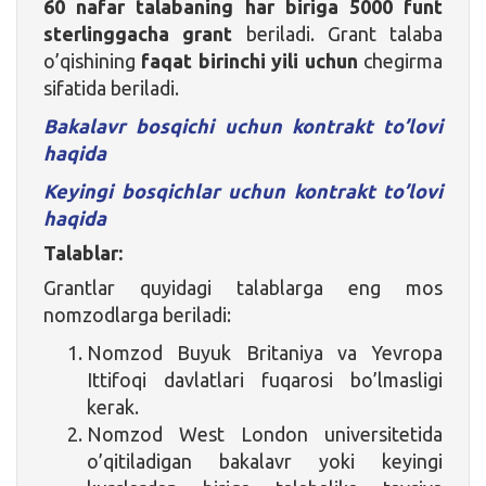
60 nafar talabaning har biriga 5000 funt
sterlinggacha grant
beriladi. Grant talaba
o’qishining
faqat birinchi yili uchun
chegirma
sifatida beriladi.
Bakalavr bosqichi uchun kontrakt to’lovi
haqida
Keyingi bosqichlar uchun kontrakt to’lovi
haqida
Talablar:
Grantlar quyidagi talablarga eng mos
nomzodlarga beriladi:
Nomzod Buyuk Britaniya va Yevropa
Ittifoqi davlatlari fuqarosi bo’lmasligi
kerak.
Nomzod West London universitetida
o’qitiladigan bakalavr yoki keyingi