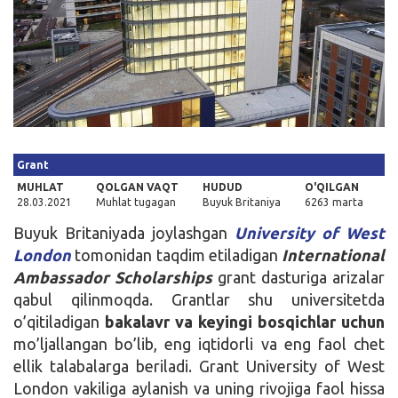
Kirish
Grant
MUHLAT
QOLGAN VAQT
HUDUD
O'QILGAN
28.03.2021
Muhlat tugagan
Buyuk Britaniya
6263 marta
Buyuk Britaniyada joylashgan
University of West
London
tomonidan taqdim etiladigan
International
Ambassador Scholarships
grant dasturiga arizalar
qabul qilinmoqda. Grantlar shu universitetda
o’qitiladigan
bakalavr va keyingi bosqichlar uchun
mo’ljallangan bo’lib, eng iqtidorli va eng faol chet
ellik talabalarga beriladi. Grant University of West
London vakiliga aylanish va uning rivojiga faol hissa