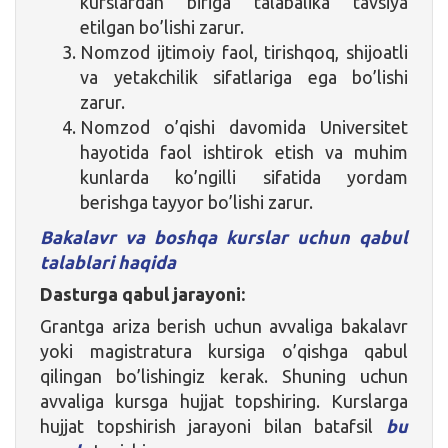
kurslardan biriga talabalika tavsiya
etilgan bo’lishi zarur.
Nomzod ijtimoiy faol, tirishqoq, shijoatli
va yetakchilik sifatlariga ega bo’lishi
zarur.
Nomzod o’qishi davomida Universitet
hayotida faol ishtirok etish va muhim
kunlarda ko’ngilli sifatida yordam
berishga tayyor bo’lishi zarur.
Bakalavr va boshqa kurslar uchun qabul
talablari haqida
Dasturga qabul jarayoni:
Grantga ariza berish uchun avvaliga bakalavr
yoki magistratura kursiga o’qishga qabul
qilingan bo’lishingiz kerak. Shuning uchun
avvaliga kursga hujjat topshiring. Kurslarga
hujjat topshirish jarayoni bilan batafsil
bu