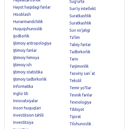
Haykaltaroshlik
Sug'urta
Hayot haqidagi fanlar
Sun'iy intellekt
Hisoblash
Suratkashlik
Hunarmandchilik
Suratkashlik
Huquqshunoslik
Suv xo'jaligi
Ijodkorlik
Ta'lim
Ijtimoiy antropologiya
Tabiiy fanlar
Ijtimoiy fanlar
Tadbirkorlik
Ijtimoiy himoya
Tarix
Ijtimoiy ish
Tarjimonlik
Ijtimoiy statistika
Tasviriy sanʼat
Ijtimoiy tadbirkorlik
Tekstil
Informatika
Temir yo'llar
Ingliz tili
Texnik fanlar
Innovatsiyalar
Texnologiya
Inson huquqlari
Tibbiyot
Investitsion tahlil
Tijorat
Investitsiya
Tilshunoslik