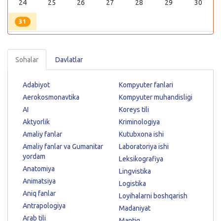
24
25
26
27
28
29
30
31
Sohalar
Davlatlar
Adabiyot
Kompyuter fanlari
Aerokosmonavtika
Kompyuter muhandisligi
AI
Koreys tili
Aktyorlik
Kriminologiya
Amaliy fanlar
Kutubxona ishi
Amaliy fanlar va Gumanitar
Laboratoriya ishi
yordam
Leksikografiya
Anatomiya
Lingvistika
Animatsiya
Logistika
Aniq fanlar
Loyihalarni boshqarish
Antrapologiya
Madaniyat
Arab tili
Mantiq