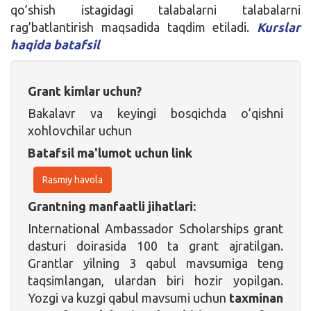
qo’shish istagidagi talabalarni talabalarni
rag’batlantirish maqsadida taqdim etiladi.
Kurslar
haqida batafsil
Grant kimlar uchun?
Bakalavr va keyingi bosqichda o’qishni
xohlovchilar uchun
Batafsil ma'lumot uchun link
Rasmiy havola
Grantning manfaatli jihatlari:
International Ambassador Scholarships grant
dasturi doirasida 100 ta grant ajratilgan.
Grantlar yilning 3 qabul mavsumiga teng
taqsimlangan, ulardan biri hozir yopilgan.
Yozgi va kuzgi qabul mavsumi uchun
taxminan