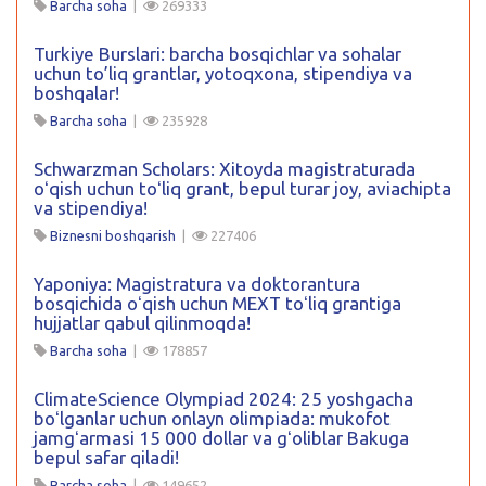
Barcha soha
|
269333
Turkiye Burslari: barcha bosqichlar va sohalar
uchun to’liq grantlar, yotoqxona, stipendiya va
boshqalar!
Barcha soha
|
235928
Schwarzman Scholars: Xitoyda magistraturada
oʻqish uchun toʻliq grant, bepul turar joy, aviachipta
va stipendiya!
Biznesni boshqarish
|
227406
Yaponiya: Magistratura va doktorantura
bosqichida oʻqish uchun MEXT toʻliq grantiga
hujjatlar qabul qilinmoqda!
Barcha soha
|
178857
ClimateScience Olympiad 2024: 25 yoshgacha
boʻlganlar uchun onlayn olimpiada: mukofot
jamgʻarmasi 15 000 dollar va gʻoliblar Bakuga
bepul safar qiladi!
Barcha soha
|
149652