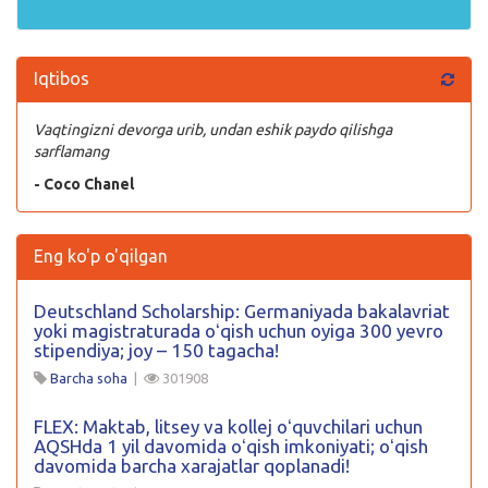
Iqtibos
Vaqtingizni devorga urib, undan eshik paydo qilishga
sarflamang
- Coco Chanel
Eng ko'p o'qilgan
Deutschland Scholarship: Germaniyada bakalavriat
yoki magistraturada oʻqish uchun oyiga 300 yevro
stipendiya; joy – 150 tagacha!
Barcha soha
|
301908
FLEX: Maktab, litsey va kollej oʻquvchilari uchun
AQSHda 1 yil davomida oʻqish imkoniyati; oʻqish
davomida barcha xarajatlar qoplanadi!