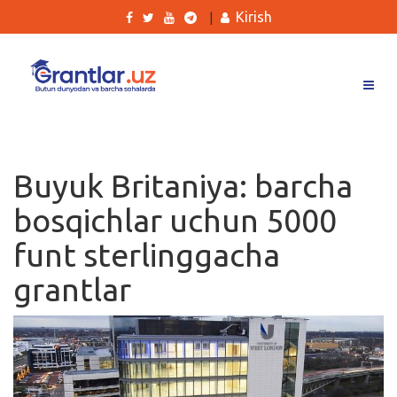
Kirish
|
Grantlar
Tanlovlar
Buyuk Britaniya: barcha
Ishlar
bosqichlar uchun 5000
Kurslar
funt sterlinggacha
Blog
grantlar
Yana
Qidirish