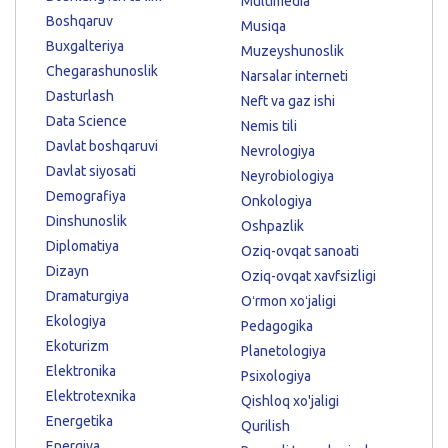
Multimedia
Boshqaruv
Musiqa
Buxgalteriya
Muzeyshunoslik
Chegarashunoslik
Narsalar interneti
Dasturlash
Neft va gaz ishi
Data Science
Nemis tili
Davlat boshqaruvi
Nevrologiya
Davlat siyosati
Neyrobiologiya
Demografiya
Onkologiya
Dinshunoslik
Oshpazlik
Diplomatiya
Oziq-ovqat sanoati
Dizayn
Oziq-ovqat xavfsizligi
Dramaturgiya
Oʻrmon xoʻjaligi
Ekologiya
Pedagogika
Ekoturizm
Planetologiya
Elektronika
Psixologiya
Elektrotexnika
Qishloq xo'jaligi
Energetika
Qurilish
Energiya