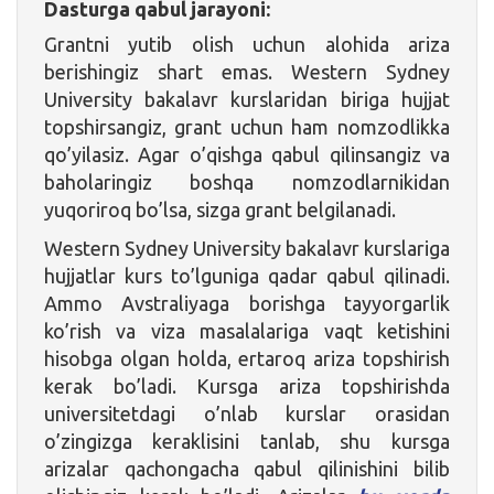
Dasturga qabul jarayoni:
Grantni yutib olish uchun alohida ariza
berishingiz shart emas. Western Sydney
University bakalavr kurslaridan biriga hujjat
topshirsangiz, grant uchun ham nomzodlikka
qo’yilasiz. Agar o’qishga qabul qilinsangiz va
baholaringiz boshqa nomzodlarnikidan
yuqoriroq bo’lsa, sizga grant belgilanadi.
Western Sydney University bakalavr kurslariga
hujjatlar kurs to’lguniga qadar qabul qilinadi.
Ammo Avstraliyaga borishga tayyorgarlik
ko’rish va viza masalalariga vaqt ketishini
hisobga olgan holda, ertaroq ariza topshirish
kerak bo’ladi. Kursga ariza topshirishda
universitetdagi o’nlab kurslar orasidan
o’zingizga keraklisini tanlab, shu kursga
arizalar qachongacha qabul qilinishini bilib