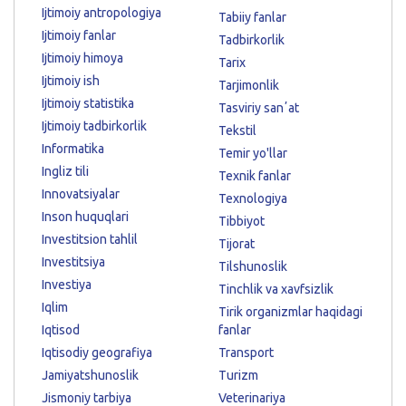
Ijtimoiy antropologiya
Tabiiy fanlar
Ijtimoiy fanlar
Tadbirkorlik
Ijtimoiy himoya
Tarix
Ijtimoiy ish
Tarjimonlik
Ijtimoiy statistika
Tasviriy sanʼat
Ijtimoiy tadbirkorlik
Tekstil
Informatika
Temir yo'llar
Ingliz tili
Texnik fanlar
Innovatsiyalar
Texnologiya
Inson huquqlari
Tibbiyot
Investitsion tahlil
Tijorat
Investitsiya
Tilshunoslik
Investiya
Tinchlik va xavfsizlik
Iqlim
Tirik organizmlar haqidagi
Iqtisod
fanlar
Iqtisodiy geografiya
Transport
Jamiyatshunoslik
Turizm
Jismoniy tarbiya
Veterinariya