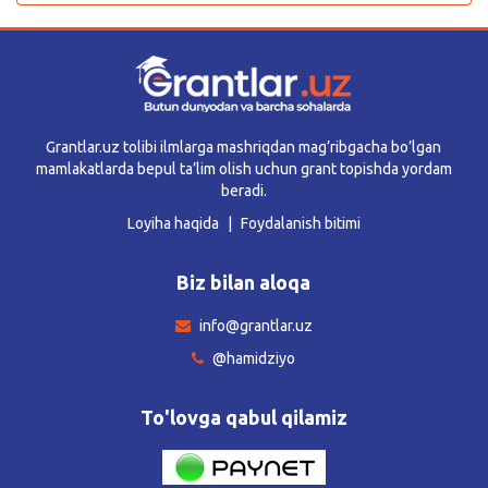
Grantlar.uz tolibi ilmlarga mashriqdan mag’ribgacha bo’lgan
mamlakatlarda bepul ta’lim olish uchun grant topishda yordam
beradi.
Loyiha haqida
Foydalanish bitimi
Biz bilan aloqa
info@grantlar.uz
@hamidziyo
To'lovga qabul qilamiz