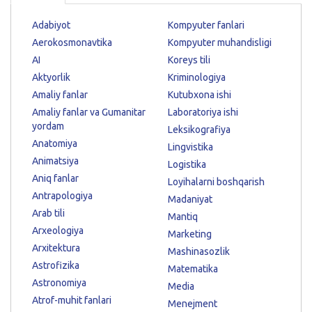
Adabiyot
Kompyuter fanlari
Aerokosmonavtika
Kompyuter muhandisligi
AI
Koreys tili
Aktyorlik
Kriminologiya
Amaliy fanlar
Kutubxona ishi
Amaliy fanlar va Gumanitar
Laboratoriya ishi
yordam
Leksikografiya
Anatomiya
Lingvistika
Animatsiya
Logistika
Aniq fanlar
Loyihalarni boshqarish
Antrapologiya
Madaniyat
Arab tili
Mantiq
Arxeologiya
Marketing
Arxitektura
Mashinasozlik
Astrofizika
Matematika
Astronomiya
Media
Atrof-muhit fanlari
Menejment