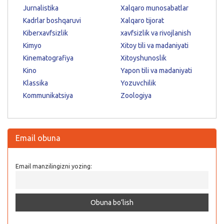
Jurnalistika
Xalqaro munosabatlar
Kadrlar boshqaruvi
Xalqaro tijorat
Kiberxavfsizlik
xavfsizlik va rivojlanish
Kimyo
Xitoy tili va madaniyati
Kinematografiya
Xitoyshunoslik
Kino
Yapon tili va madaniyati
Klassika
Yozuvchilik
Kommunikatsiya
Zoologiya
Email obuna
Email manzilingizni yozing: