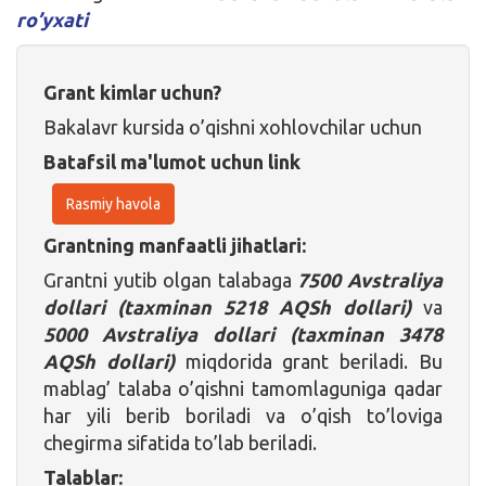
ro’yxati
Grant kimlar uchun?
Bakalavr kursida o’qishni xohlovchilar uchun
Batafsil ma'lumot uchun link
Rasmiy havola
Grantning manfaatli jihatlari:
Grantni yutib olgan talabaga
7500 Avstraliya
dollari (taxminan 5218 AQSh dollari)
va
5000 Avstraliya dollari (taxminan 3478
AQSh dollari)
miqdorida grant beriladi. Bu
mablag’ talaba o’qishni tamomlaguniga qadar
har yili berib boriladi va o’qish to’loviga
chegirma sifatida to’lab beriladi.
Talablar: