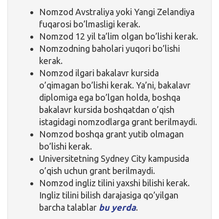
Nomzod Avstraliya yoki Yangi Zelandiya
fuqarosi bo’lmasligi kerak.
Nomzod 12 yil ta’lim olgan bo’lishi kerak.
Nomzodning baholari yuqori bo’lishi
kerak.
Nomzod ilgari bakalavr kursida
o’qimagan bo’lishi kerak. Ya’ni, bakalavr
diplomiga ega bo’lgan holda, boshqa
bakalavr kursida boshqatdan o’qish
istagidagi nomzodlarga grant berilmaydi.
Nomzod boshqa grant yutib olmagan
bo’lishi kerak.
Universitetning Sydney City kampusida
o’qish uchun grant berilmaydi.
Nomzod ingliz tilini yaxshi bilishi kerak.
Ingliz tilini bilish darajasiga qo’yilgan
barcha talablar
bu yerda
.