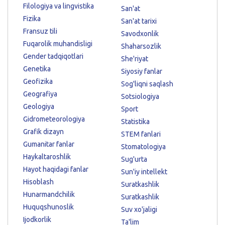
Filologiya va lingvistika
San'at
Fizika
San'at tarixi
Fransuz tili
Savodxonlik
Fuqarolik muhandisligi
Shaharsozlik
Gender tadqiqotlari
She'riyat
Genetika
Siyosiy fanlar
Geofizika
Sog'liqni saqlash
Geografiya
Sotsiologiya
Geologiya
Sport
Gidrometeorologiya
Statistika
Grafik dizayn
STEM fanlari
Gumanitar fanlar
Stomatologiya
Haykaltaroshlik
Sug'urta
Hayot haqidagi fanlar
Sun'iy intellekt
Hisoblash
Suratkashlik
Hunarmandchilik
Suratkashlik
Huquqshunoslik
Suv xo'jaligi
Ijodkorlik
Ta'lim