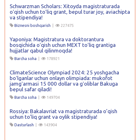
Schwarzman Scholars: Xitoyda magistraturada
oʻqish uchun toʻliq grant, bepul turar joy, aviachipta
va stipendiya!
Biznesni boshqarish
|
227475
Yaponiya: Magistratura va doktorantura
bosqichida oʻqish uchun MEXT toʻliq grantiga
hujjatlar qabul qilinmoqda!
Barcha soha
|
178921
ClimateScience Olympiad 2024: 25 yoshgacha
boʻlganlar uchun onlayn olimpiada: mukofot
jamgʻarmasi 15 000 dollar va gʻoliblar Bakuga
bepul safar qiladi!
Barcha soha
|
149704
Rossiya: Bakalavriat va magistraturada o’qish
uchun to’liq grant va oylik stipendiya!
Dasturlash
|
143904