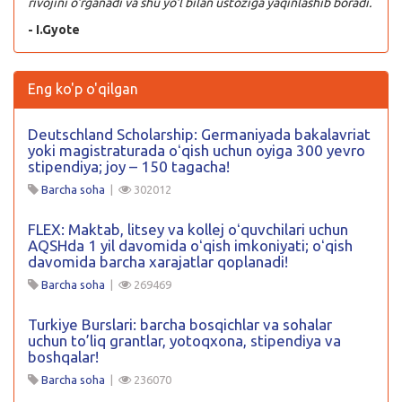
rivojini o’rganadi va shu yo’l bilan ustoziga yaqinlashib boradi.
- I.Gyote
Eng ko'p o'qilgan
Deutschland Scholarship: Germaniyada bakalavriat
yoki magistraturada oʻqish uchun oyiga 300 yevro
stipendiya; joy – 150 tagacha!
Barcha soha
|
302012
FLEX: Maktab, litsey va kollej oʻquvchilari uchun
AQSHda 1 yil davomida oʻqish imkoniyati; oʻqish
davomida barcha xarajatlar qoplanadi!
Barcha soha
|
269469
Turkiye Burslari: barcha bosqichlar va sohalar
uchun to’liq grantlar, yotoqxona, stipendiya va
boshqalar!
Barcha soha
|
236070