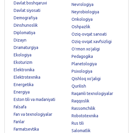
Davlat boshqaruvi
Nevrologiya
Davlat siyosati
Neyrobiologiya
Demografiya
Onkologiya
Dinshunoslik
Oshpazlik
Diplomatiya
Oziq-ovqat sanoati
Dizayn
Oziq-ovqat xavfsizligi
Dramaturgiya
Oʻrmon xoʻjaligi
Ekologiya
Pedagogika
Ekoturizm
Planetologiya
Elektronika
Psixologiya
Elektrotexnika
Qishloq xo'jaligi
Energetika
Qurilish
Energiya
Raqamli texnologiyalar
Eston tili va madaniyati
Raqqoslik
Falsafa
Rassomchilik
Fan va texnologiyalar
Robototexnika
Fanlar
Rus tili
Farmatsevtika
Salomatlik