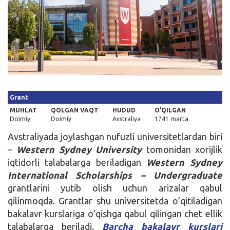
Kirish
Grant
MUHLAT
QOLGAN VAQT
HUDUD
O'QILGAN
Doimiy
Doimiy
Avstraliya
1741 marta
Avstraliyada joylashgan nufuzli universitetlardan biri
–
Western Sydney University
tomonidan xorijlik
iqtidorli talabalarga beriladigan
Western Sydney
International Scholarships – Undergraduate
grantlarini yutib olish uchun arizalar qabul
qilinmoqda. Grantlar shu universitetda o’qitiladigan
bakalavr kurslariga o’qishga qabul qilingan chet ellik
talabalarga beriladi.
Barcha bakalavr kurslari