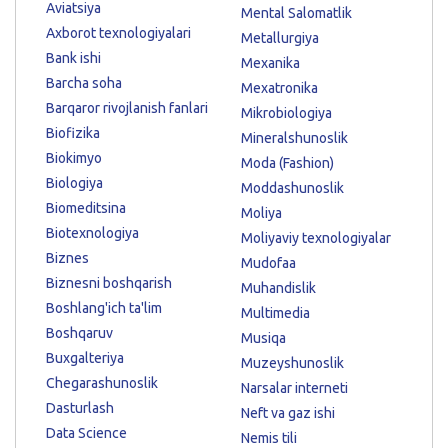
Aviatsiya
Mental Salomatlik
Axborot texnologiyalari
Metallurgiya
Bank ishi
Mexanika
Barcha soha
Mexatronika
Barqaror rivojlanish fanlari
Mikrobiologiya
Biofizika
Mineralshunoslik
Biokimyo
Moda (Fashion)
Biologiya
Moddashunoslik
Biomeditsina
Moliya
Biotexnologiya
Moliyaviy texnologiyalar
Biznes
Mudofaa
Biznesni boshqarish
Muhandislik
Boshlang'ich ta'lim
Multimedia
Boshqaruv
Musiqa
Buxgalteriya
Muzeyshunoslik
Chegarashunoslik
Narsalar interneti
Dasturlash
Neft va gaz ishi
Data Science
Nemis tili