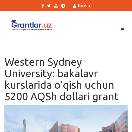
Kirish
|
Grantlar
Tanlovlar
Western Sydney
Ishlar
University: bakalavr
Kurslar
kurslarida o’qish uchun
Blog
5200 AQSh dollari grant
Yana
Qidirish