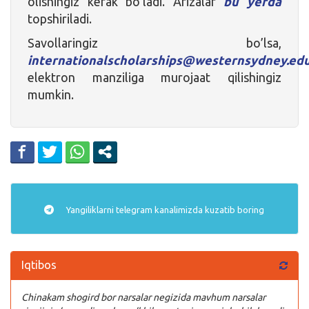
olishingiz kerak bo’ladi. Arizalar
bu yerda
topshiriladi.
Savollaringiz bo’lsa,
internationalscholarships@westernsydney.edu
elektron manziliga murojaat qilishingiz
mumkin.
Yangiliklarni
telegram
kanalimizda kuzatib boring
Iqtibos
Chinakam shogird bor narsalar negizida mavhum narsalar