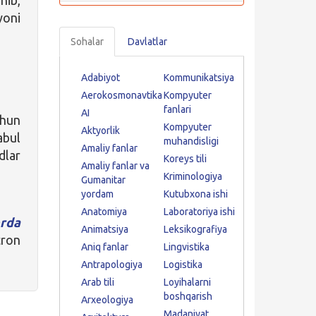
yoni
Sohalar
Davlatlar
Adabiyot
Kommunikatsiya
Aerokosmonavtika
Kompyuter
fanlari
AI
chun
Kompyuter
Aktyorlik
abul
muhandisligi
Amaliy fanlar
dlar
Koreys tili
Amaliy fanlar va
Kriminologiya
Gumanitar
yordam
Kutubxona ishi
Anatomiya
Laboratoriya ishi
rda
Animatsiya
Leksikografiya
ron
Aniq fanlar
Lingvistika
Antrapologiya
Logistika
Arab tili
Loyihalarni
boshqarish
Arxeologiya
Madaniyat