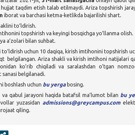
ujjat taqdim etish talab etilmaydi. Ariza topshirish jara
an
iborat va barchasi ketma-ketlikda bajarilishi shart.
aklini to’ldirish.
mtihonini topshirish va keyingi bosqichga yo’llanma olish.
a a’zolari bilan suhbat.
i to’ldirish uchun 10 daqiqa, kirish imtihonini topshirish u
t belgilangan. Ariza shakli va kirish imtihoni natijalari q
monidan ko’rib chiqiladi va saralashdan o’tgan nomzo
 sanasi belgilanadi.
ni boshlash uchun
bu yerga
bosing.
 va qabul jarayoni haqida batafsil ma’lumot bilan
bu ye
avollar yuzasidan
admissions@greycampus.com
elekt
ojaat qiling.