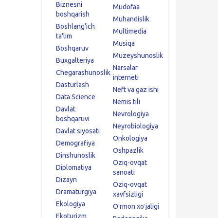
Biznesni
Mudofaa
boshqarish
Muhandislik
Boshlang'ich
Multimedia
ta'lim
Musiqa
Boshqaruv
Muzeyshunoslik
Buxgalteriya
Narsalar
Chegarashunoslik
interneti
Dasturlash
Neft va gaz ishi
Data Science
Nemis tili
Davlat
Nevrologiya
boshqaruvi
Neyrobiologiya
Davlat siyosati
Onkologiya
Demografiya
Oshpazlik
Dinshunoslik
Oziq-ovqat
Diplomatiya
sanoati
Dizayn
Oziq-ovqat
Dramaturgiya
xavfsizligi
Ekologiya
Oʻrmon xoʻjaligi
Ekoturizm