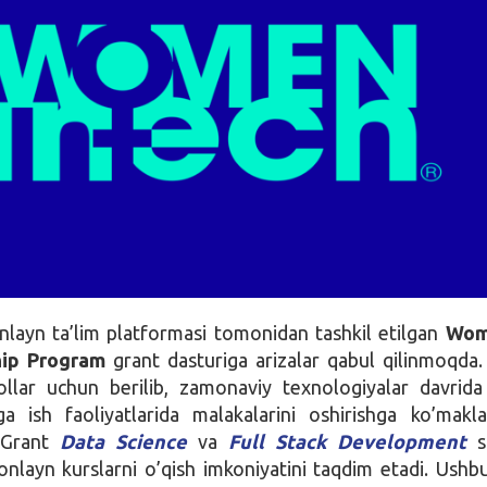
layn ta’lim platformasi tomonidan tashkil etilgan
Wom
hip Program
grant dasturiga arizalar qabul qilinmoqda
ollar uchun berilib, zamonaviy texnologiyalar davrid
a ish faoliyatlarida malakalarini oshirishga ko’makla
. Grant
Data Science
va
Full Stack Development
so
onlayn kurslarni o’qish imkoniyatini taqdim etadi. Ushb