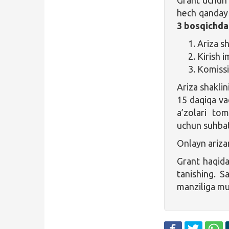
hech qanday h
3 bosqichd
Ariza sh
Kirish i
Komissiy
Ariza shaklin
15 daqiqa vaq
a’zolari to
uchun suhbat
Onlayn ariza
Grant haqida
tanishing. S
manziliga mur