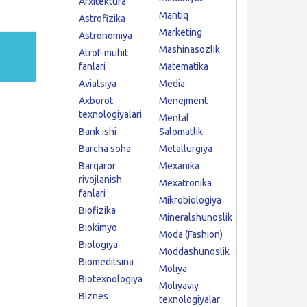
Arxitektura
Mantiq
Astrofizika
Marketing
Astronomiya
Mashinasozlik
Atrof-muhit
fanlari
Matematika
Aviatsiya
Media
Axborot
Menejment
texnologiyalari
Mental
Bank ishi
Salomatlik
Barcha soha
Metallurgiya
Barqaror
Mexanika
rivojlanish
Mexatronika
fanlari
Mikrobiologiya
Biofizika
Mineralshunoslik
Biokimyo
Moda (Fashion)
Biologiya
Moddashunoslik
Biomeditsina
Moliya
Biotexnologiya
Moliyaviy
Biznes
texnologiyalar