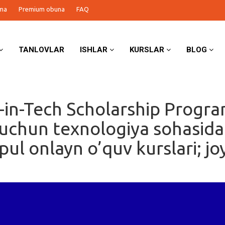
ma
Premium obuna
FAQ
TANLOVLAR
ISHLAR
KURSLAR
BLOG
n-Tech Scholarship Progra
 uchun texnologiya sohasida
pul onlayn o’quv kurslari; jo