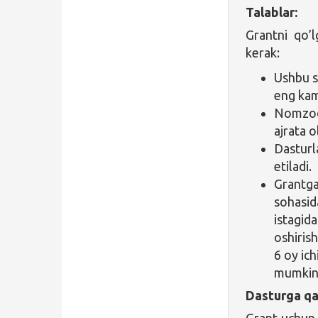
Talablar:
Grantni qo’l
kerak:
Ushbu s
eng kam
Nomzod 
ajrata o
Dasturl
etiladi.
Grantga
sohasid
istagida
oshirish
6 oy ic
mumkin
Dasturga qa
Grant uchun 