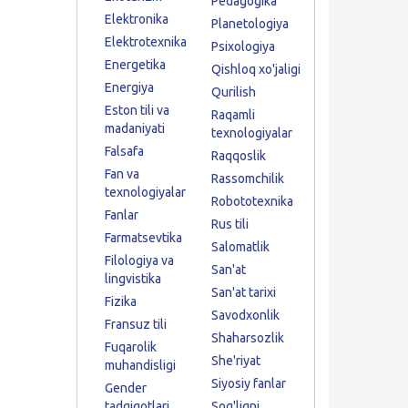
Pedagogika
Elektronika
Planetologiya
Elektrotexnika
Psixologiya
Energetika
Qishloq xo'jaligi
Energiya
Qurilish
Eston tili va
Raqamli
madaniyati
texnologiyalar
Falsafa
Raqqoslik
Fan va
Rassomchilik
texnologiyalar
Robototexnika
Fanlar
Rus tili
Farmatsevtika
Salomatlik
Filologiya va
San'at
lingvistika
San'at tarixi
Fizika
Savodxonlik
Fransuz tili
Shaharsozlik
Fuqarolik
She'riyat
muhandisligi
Siyosiy fanlar
Gender
tadqiqotlari
Sog'liqni