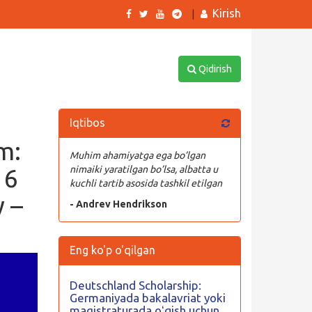
Kirish
|
Qidirish
Iqtibos
m:
Muhim ahamiyatga ega bo’lgan
 6
nimaiki yaratilgan bo’lsa, albatta u
kuchli tartib asosida tashkil etilgan
y –
- Andrev Hendrikson
Eng ko'p o'qilgan
Deutschland Scholarship:
Germaniyada bakalavriat yoki
magistraturada oʻqish uchun