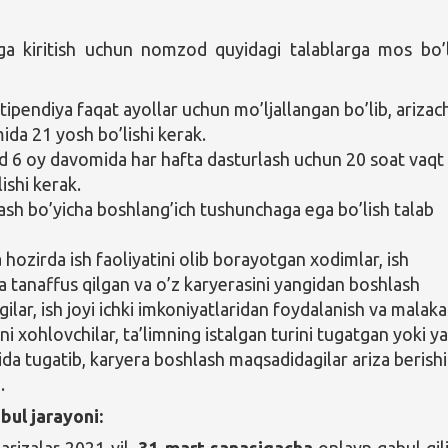
ga kiritish uchun nomzod quyidagi talablarga mos bo’l
tipendiya faqat ayollar uchun mo’ljallangan bo’lib, arizac
ida 21 yosh bo’lishi kerak.
6 oy davomida har hafta dasturlash uchun 20 soat vaqt
lishi kerak.
ash bo’yicha boshlang’ich tushunchaga ega bo’lish talab
 hozirda ish faoliyatini olib borayotgan xodimlar, ish
a tanaffus qilgan va o’z karyerasini yangidan boshlash
gilar, ish joyi ichki imkoniyatlaridan foydalanish va malaka
ni xohlovchilar, ta’limning istalgan turini tugatgan yoki y
hida tugatib, karyera boshlash maqsadidagilar ariza berishi
.
bul jarayoni:
arizalar 2021-yil,
31-mart sanasigacha
onlayn qabul qili