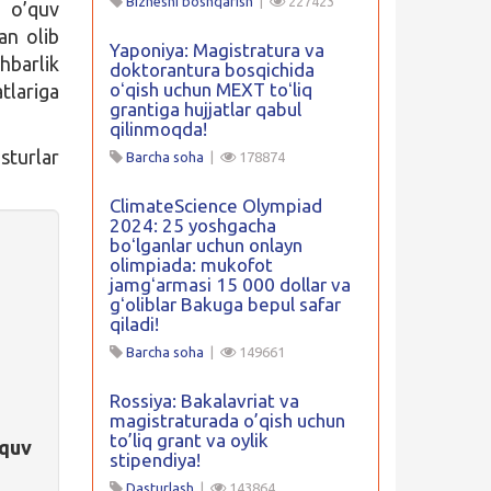
Biznesni boshqarish
|
227423
 o’quv
an olib
Yaponiya: Magistratura va
hbarlik
doktorantura bosqichida
oʻqish uchun MEXT toʻliq
tlariga
grantiga hujjatlar qabul
qilinmoqda!
turlar
Barcha soha
|
178874
ClimateScience Olympiad
2024: 25 yoshgacha
boʻlganlar uchun onlayn
olimpiada: mukofot
jamgʻarmasi 15 000 dollar va
gʻoliblar Bakuga bepul safar
qiladi!
Barcha soha
|
149661
Rossiya: Bakalavriat va
magistraturada o’qish uchun
to’liq grant va oylik
’quv
stipendiya!
Dasturlash
|
143864