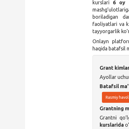
kurslari
6 oy
d
mashg’ulotlarig
boriladigan dar
faoliyatlari va 
tayyorgarlik ko’
Onlayn platfor
haqida batafsil
Grant kimla
Ayollar uchu
Batafsil ma'
Rasmiy havol
Grantning ma
Grantni qo
kurslarida
o’