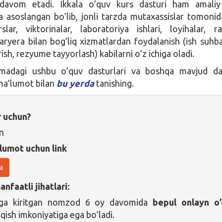
avom etadi. Ikkala o’quv kurs dasturi ham amaliy
a asoslangan bo’lib, jonli tarzda mutaxassislar tomonid
slar, viktorinalar, laboratoriya ishlari, loyihalar, ra
karyera bilan bog’liq xizmatlardan foydalanish (ish suhba
rish, rezyume tayyorlash) kabilarni o’z ichiga oladi.
madagi ushbu o’quv dasturlari va boshqa mavjud das
 ma’lumot bilan
bu yerda
tanishing.
r uchun?
n
lumot uchun link
a
nfaatli jihatlari:
’lga kiritgan nomzod 6 oy davomida
bepul onlayn o
qish imkoniyatiga ega bo’ladi.