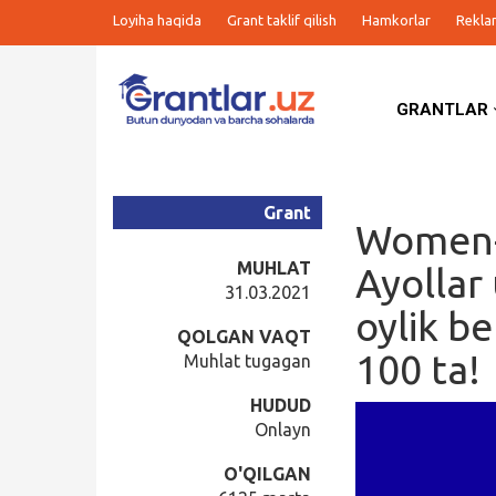
Loyiha haqida
Grant taklif qilish
Hamkorlar
Rekla
GRANTLAR
Grantlar
Tanlovlar
Grant
Women-i
Ishlar
MUHLAT
Ayollar
31.03.2021
oylik be
Kurslar
QOLGAN VAQT
100 ta!
Muhlat tugagan
Blog
HUDUD
Onlayn
Yana
O'QILGAN