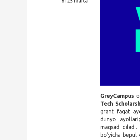
6125 marta
Qidirish
Kirish
GreyCampus
on
Tech Scholars
grant faqat ay
dunyo ayollarig
maqsad qiladi
bo’yicha bepul 