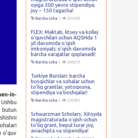
oyiga 300 yevro stipendiya;
joy – 150 tagacha!
Barcha soha
|
301939
FLEX: Maktab, litsey va kollej
oʻquvchilari uchun AQSHda 1
yil davomida oʻqish
imkoniyati; oʻqish davomida
barcha xarajatlar qoplanadi!
Barcha soha
|
269373
Turkiye Burslari: barcha
bosqichlar va sohalar uchun
to’liq grantlar, yotoqxona,
stipendiya va boshqalar!
en-in-
Barcha soha
|
235961
. Ushbu
a butun
Schwarzman Scholars: Xitoyda
shishni
magistraturada oʻqish uchun
halari
toʻliq grant, bepul turar joy,
aviachipta va stipendiya!
u o’quv