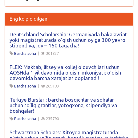
Eng ko'p o'qilgan
Deutschland Scholarship: Germaniyada bakalavriat
yoki magistraturada oʻqish uchun oyiga 300 yevro
stipendiya; joy – 150 tagacha!
Barcha soha
|
301827
FLEX: Maktab, litsey va kollej oʻquvchilari uchun
AQSHda 1 yil davomida oʻqish imkoniyati; oʻqish
davomida barcha xarajatlar qoplanadi!
Barcha soha
|
269193
Turkiye Burslari: barcha bosqichlar va sohalar
uchun to’liq grantlar, yotoqxona, stipendiya va
boshqalar!
Barcha soha
|
235790
Schwarzman Scholars: Xitoyda magistraturada
oʻqish uchun toʻliq grant, bepul turar joy, aviachipta