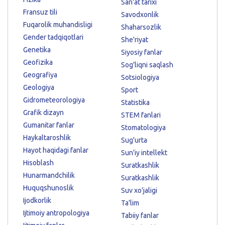
San'at tarixi
Fransuz tili
Savodxonlik
Fuqarolik muhandisligi
Shaharsozlik
Gender tadqiqotlari
She'riyat
Genetika
Siyosiy fanlar
Geofizika
Sog'liqni saqlash
Geografiya
Sotsiologiya
Geologiya
Sport
Gidrometeorologiya
Statistika
Grafik dizayn
STEM fanlari
Gumanitar fanlar
Stomatologiya
Haykaltaroshlik
Sug'urta
Hayot haqidagi fanlar
Sun'iy intellekt
Hisoblash
Suratkashlik
Hunarmandchilik
Suratkashlik
Huquqshunoslik
Suv xo'jaligi
Ijodkorlik
Ta'lim
Ijtimoiy antropologiya
Tabiiy fanlar