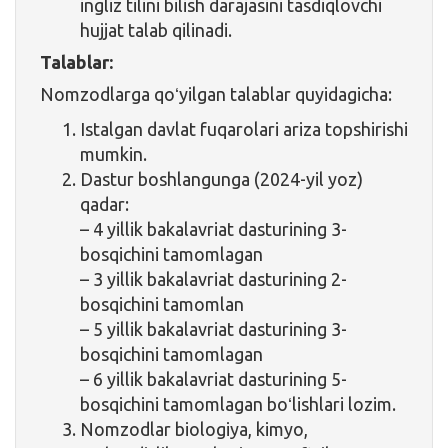
ingliz tilini bilish darajasini tasdiqlovchi
hujjat talab qilinadi.
Talablar:
Nomzodlarga qoʻyilgan talablar quyidagicha:
Istalgan davlat fuqarolari ariza topshirishi
mumkin.
Dastur boshlangunga (2024-yil yoz)
qadar:
– 4 yillik bakalavriat dasturining 3-
bosqichini tamomlagan
– 3 yillik bakalavriat dasturining 2-
bosqichini tamomlan
– 5 yillik bakalavriat dasturining 3-
bosqichini tamomlagan
– 6 yillik bakalavriat dasturining 5-
bosqichini tamomlagan boʻlishlari lozim.
Nomzodlar biologiya, kimyo,