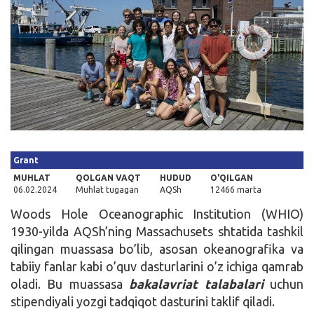
Kirish
Grant
MUHLAT
QOLGAN VAQT
HUDUD
O'QILGAN
06.02.2024
Muhlat tugagan
AQSh
12466 marta
Woods Hole Oceanographic Institution (WHIO)
1930-yilda AQSh’ning Massachusets shtatida tashkil
qilingan muassasa bo’lib, asosan okeanografika va
tabiiy fanlar kabi o’quv dasturlarini o’z ichiga qamrab
oladi. Bu muassasa
bakalavriat talabalari
uchun
stipendiyali yozgi tadqiqot dasturini taklif qiladi.