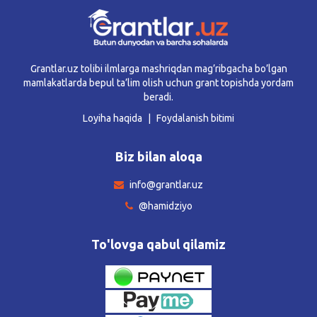
Grantlar.uz tolibi ilmlarga mashriqdan mag’ribgacha bo’lgan
mamlakatlarda bepul ta’lim olish uchun grant topishda yordam
beradi.
Loyiha haqida
Foydalanish bitimi
Biz bilan aloqa
info@grantlar.uz
@hamidziyo
To'lovga qabul qilamiz