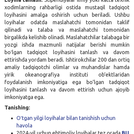
xodimlarning rahbarligi ostida mustaqil tadqiqot
loyihasini amalga oshirish uchun beriladi. Ushbu
loyihalar odatda maslahatchi tomonidan taklif
qilinadi va talaba va maslahatchi tomonidan
birgalikda kelishib olinadi. Maslahatchilar talabaga bir
yozgi ishda mazmunli natijalar berishi mumkin
boʻlgan tadqiqot loyihasini tanlash va davom
ettirishda yordam beradi. Ishtirokchilar 200 dan ortiq
amaliy tadqiqotchi olimlar va muhandislar hamda
yirik okeanografiya instituti ob’ektlaridan
foydalanish imkoniyatiga ega bo’lgan tadqiqot
loyihasini tanlash va davom ettirish uchun ajoyib
imkoniyatga ega.
Tanishing:
Oʻtgan yilgi loyihalar bilan tanishish uchun
havola
2024-yil uchun ehtimoliy loyihalar tez orada
BU