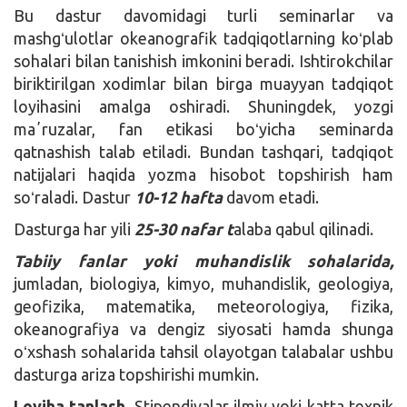
Bu dastur davomidagi turli seminarlar va
mashgʻulotlar okeanografik tadqiqotlarning koʻplab
sohalari bilan tanishish imkonini beradi. Ishtirokchilar
biriktirilgan xodimlar bilan birga muayyan tadqiqot
loyihasini amalga oshiradi. Shuningdek, yozgi
maʼruzalar, fan etikasi boʻyicha seminarda
qatnashish talab etiladi. Bundan tashqari, tadqiqot
natijalari haqida yozma hisobot topshirish ham
soʻraladi. Dastur
10-12 hafta
davom etadi.
Dasturga har yili
25-30 nafar t
alaba qabul qilinadi.
Tabiiy fanlar yoki muhandislik sohalarida,
jumladan, biologiya, kimyo, muhandislik, geologiya,
geofizika, matematika, meteorologiya, fizika,
okeanografiya va dengiz siyosati hamda shunga
oʻxshash sohalarida tahsil olayotgan talabalar ushbu
dasturga ariza topshirishi mumkin.
Loyiha tanlash.
Stipendiyalar ilmiy yoki katta texnik