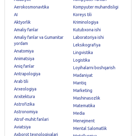
Aerokosmonavtika
Kompyuter muhandisligi
AI
Koreys tili
Aktyorlik
Kriminologiya
Amaliy fanlar
Kutubxona ishi
Amaliy fanlar va Gumanitar
Laboratoriya ishi
yordam
Leksikografiya
Anatomiya
Lingvistika
Animatsiya
Logistika
Aniq fanlar
Loyihalarni boshqarish
Antrapologiya
Madaniyat
Arab tili
Mantiq
Arxeologiya
Marketing
Arxitektura
Mashinasozlik
Astrofizika
Matematika
Astronomiya
Media
Atrof-muhit fanlari
Menejment
Aviatsiya
Mental Salomatlik
Axborot texnologiyalari
Metallurgiya