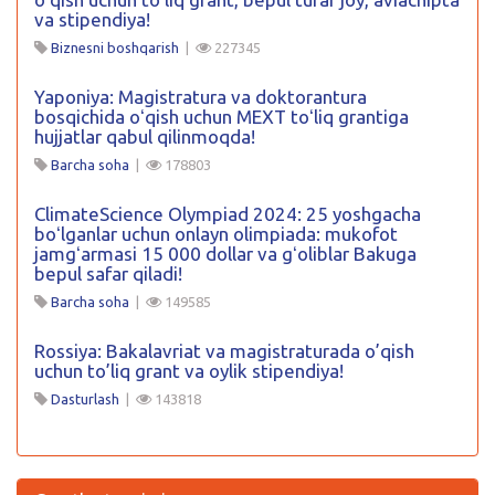
va stipendiya!
Biznesni boshqarish
|
227345
Yaponiya: Magistratura va doktorantura
bosqichida oʻqish uchun MEXT toʻliq grantiga
hujjatlar qabul qilinmoqda!
Barcha soha
|
178803
ClimateScience Olympiad 2024: 25 yoshgacha
boʻlganlar uchun onlayn olimpiada: mukofot
jamgʻarmasi 15 000 dollar va gʻoliblar Bakuga
bepul safar qiladi!
Barcha soha
|
149585
Rossiya: Bakalavriat va magistraturada o’qish
uchun to’liq grant va oylik stipendiya!
Dasturlash
|
143818