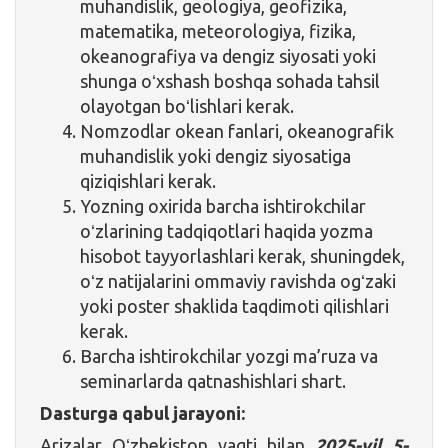
muhandislik, geologiya, geofizika,
matematika, meteorologiya, fizika,
okeanografiya va dengiz siyosati yoki
shunga oʻxshash boshqa sohada tahsil
olayotgan boʻlishlari kerak.
Nomzodlar okean fanlari, okeanografik
muhandislik yoki dengiz siyosatiga
qiziqishlari kerak.
Yozning oxirida barcha ishtirokchilar
oʻzlarining tadqiqotlari haqida yozma
hisobot tayyorlashlari kerak, shuningdek,
oʻz natijalarini ommaviy ravishda ogʻzaki
yoki poster shaklida taqdimoti qilishlari
kerak.
Barcha ishtirokchilar yozgi ma’ruza va
seminarlarda qatnashishlari shart.
Dasturga qabul jarayoni:
Arizalar Oʻzbekiston vaqti bilan
2025-yil 5-