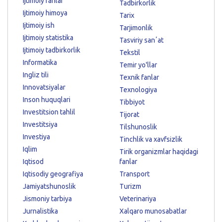
Ijtimoiy fanlar
Tadbirkorlik
Ijtimoiy himoya
Tarix
Ijtimoiy ish
Tarjimonlik
Ijtimoiy statistika
Tasviriy sanʼat
Ijtimoiy tadbirkorlik
Tekstil
Informatika
Temir yo'llar
Ingliz tili
Texnik fanlar
Innovatsiyalar
Texnologiya
Inson huquqlari
Tibbiyot
Investitsion tahlil
Tijorat
Investitsiya
Tilshunoslik
Investiya
Tinchlik va xavfsizlik
Iqlim
Tirik organizmlar haqidagi
Iqtisod
fanlar
Iqtisodiy geografiya
Transport
Jamiyatshunoslik
Turizm
Jismoniy tarbiya
Veterinariya
Jurnalistika
Xalqaro munosabatlar