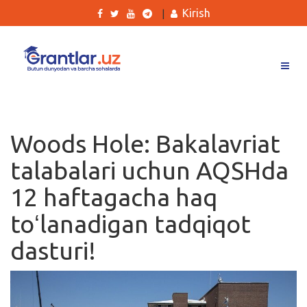
Kirish
|
Grantlar
Tanlovlar
Woods Hole: Bakalavriat
Ishlar
talabalari uchun AQSHda
Kurslar
12 haftagacha haq
Blog
toʻlanadigan tadqiqot
Yana
dasturi!
Qidirish