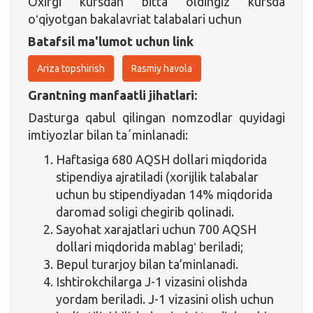
Oxirgi kursdan bitta oldingiz kursda
oʻqiyotgan bakalavriat talabalari uchun
Batafsil ma'lumot uchun link
Ariza topshirish
Rasmiy havola
Grantning manfaatli jihatlari:
Dasturga qabul qilingan nomzodlar quyidagi
imtiyozlar bilan taʼminlanadi:
Haftasiga 680 AQSH dollari miqdorida
stipendiya ajratiladi (xorijlik talabalar
uchun bu stipendiyadan 14% miqdorida
daromad soligi chegirib qolinadi.
Sayohat xarajatlari uchun 700 AQSH
dollari miqdorida mablagʻ beriladi;
Bepul turarjoy bilan ta’minlanadi.
Ishtirokchilarga J-1 vizasini olishda
yordam beriladi. J-1 vizasini olish uchun