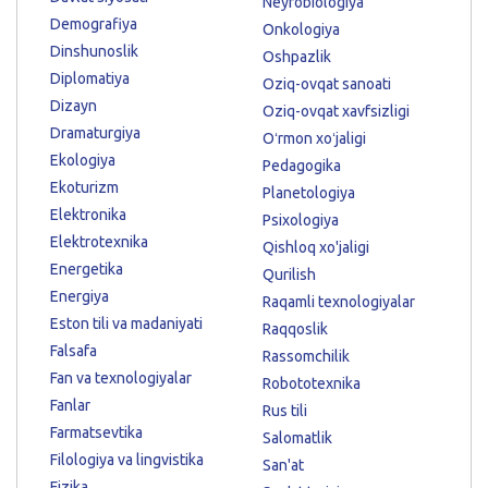
Neyrobiologiya
Demografiya
Onkologiya
Dinshunoslik
Oshpazlik
Diplomatiya
Oziq-ovqat sanoati
Dizayn
Oziq-ovqat xavfsizligi
Dramaturgiya
Oʻrmon xoʻjaligi
Ekologiya
Pedagogika
Ekoturizm
Planetologiya
Elektronika
Psixologiya
Elektrotexnika
Qishloq xo'jaligi
Energetika
Qurilish
Energiya
Raqamli texnologiyalar
Eston tili va madaniyati
Raqqoslik
Falsafa
Rassomchilik
Fan va texnologiyalar
Robototexnika
Fanlar
Rus tili
Farmatsevtika
Salomatlik
Filologiya va lingvistika
San'at
Fizika