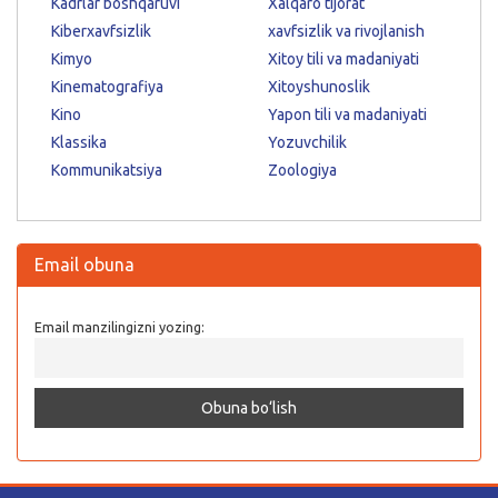
Kadrlar boshqaruvi
Xalqaro tijorat
Kiberxavfsizlik
xavfsizlik va rivojlanish
Kimyo
Xitoy tili va madaniyati
Kinematografiya
Xitoyshunoslik
Kino
Yapon tili va madaniyati
Klassika
Yozuvchilik
Kommunikatsiya
Zoologiya
Email obuna
Email manzilingizni yozing: