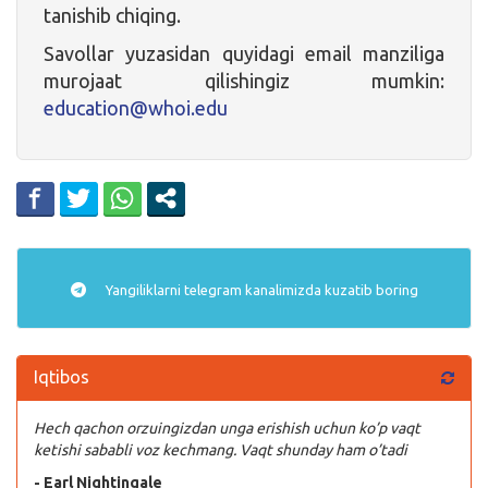
tanishib chiqing.
Savollar yuzasidan quyidagi email manziliga
murojaat qilishingiz mumkin:
education@whoi.edu
Yangiliklarni
telegram
kanalimizda kuzatib boring
Iqtibos
Hech qachon orzuingizdan unga erishish uchun ko’p vaqt
ketishi sababli voz kechmang. Vaqt shunday ham o’tadi
- Earl Nightingale