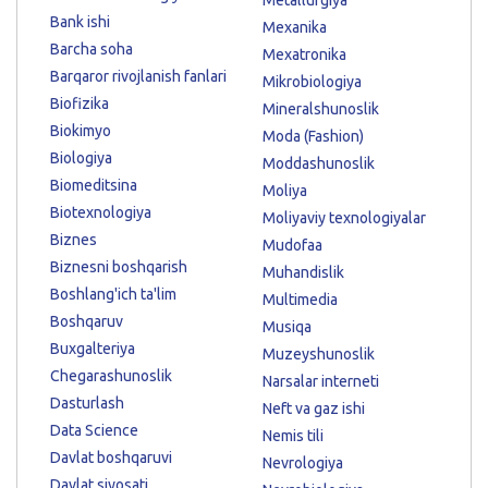
Bank ishi
Mexanika
Barcha soha
Mexatronika
Barqaror rivojlanish fanlari
Mikrobiologiya
Biofizika
Mineralshunoslik
Biokimyo
Moda (Fashion)
Biologiya
Moddashunoslik
Biomeditsina
Moliya
Biotexnologiya
Moliyaviy texnologiyalar
Biznes
Mudofaa
Biznesni boshqarish
Muhandislik
Boshlang'ich ta'lim
Multimedia
Boshqaruv
Musiqa
Buxgalteriya
Muzeyshunoslik
Chegarashunoslik
Narsalar interneti
Dasturlash
Neft va gaz ishi
Data Science
Nemis tili
Davlat boshqaruvi
Nevrologiya
Davlat siyosati