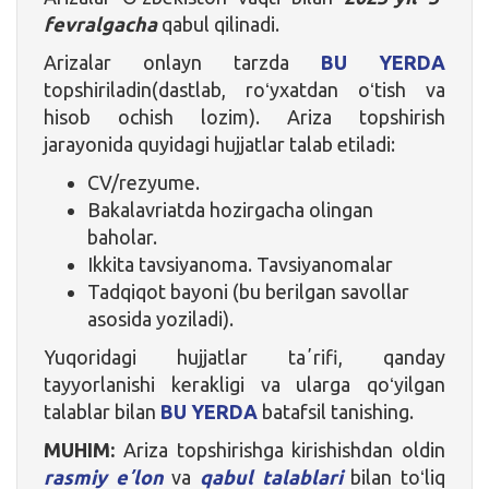
fevralgacha
qabul qilinadi.
Arizalar onlayn tarzda
BU YERDA
topshiriladin(dastlab, roʻyxatdan oʻtish va
hisob ochish lozim). Ariza topshirish
jarayonida quyidagi hujjatlar talab etiladi:
CV/rezyume.
Bakalavriatda hozirgacha olingan
baholar.
Ikkita tavsiyanoma. Tavsiyanomalar
Tadqiqot bayoni (bu berilgan savollar
asosida yoziladi).
Yuqoridagi hujjatlar taʼrifi, qanday
tayyorlanishi kerakligi va ularga qoʻyilgan
talablar bilan
BU YERDA
batafsil tanishing.
MUHIM:
Ariza topshirishga kirishishdan oldin
rasmiy eʼlon
va
qabul talablari
bilan toʻliq