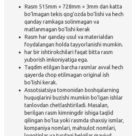
Rasm 515mm × 728mm × 3mm dan katta
bo’lmagan tekis qog’ozda bo’lishi va hech
qanday ramkaga solinmagan va
matlanmagan bo’lishi kerak
Rasm har qanday usul va materialdan
foydalangan holda tayyorlanishi mumkin.
har bir ishtirokchilari faqat bitta rasm
yuborish imkoniyatiga ega.
Taqdim etilgan barcha rasmlar avval hech
qayerda chop etilmagan original ish
bo’lishi kerak.
Assotsiatsiya tomonidan boshqalarning
huquqlarini buzishi mumkin bo’lgan ishlar
tanlovdan chetlashtiriladi. Masalan,
berilgan rasm kimningdir ishiga taqlid
qilingan bo’lsa yoki rasmda shaxsiy ismlar,
kompaniya nomlari, mahsulot nomlari,
logotiplar va turdagi belgilar mavjud