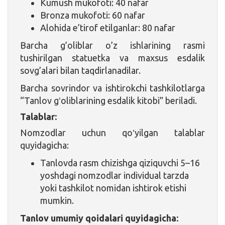
Kumush mukofoti: 40 nafar
Bronza mukofoti: 60 nafar
Alohida e’tirof etilganlar: 80 nafar
Barcha g’oliblar o’z ishlarining rasmi
tushirilgan statuetka va maxsus esdalik
sovg’alari bilan taqdirlanadilar.
Barcha sovrindor va ishtirokchi tashkilotlarga
“Tanlov gʻoliblarining esdalik kitobi” beriladi.
Talablar:
Nomzodlar uchun qoʻyilgan talablar
quyidagicha:
Tanlovda rasm chizishga qiziquvchi 5–16
yoshdagi nomzodlar individual tarzda
yoki tashkilot nomidan ishtirok etishi
mumkin.
Tanlov umumiy qoidalari quyidagicha: