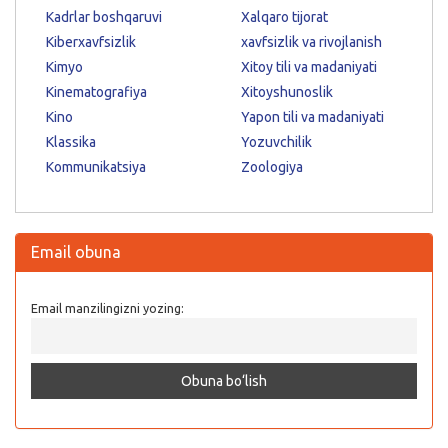
Kadrlar boshqaruvi
Xalqaro tijorat
Kiberxavfsizlik
xavfsizlik va rivojlanish
Kimyo
Xitoy tili va madaniyati
Kinematografiya
Xitoyshunoslik
Kino
Yapon tili va madaniyati
Klassika
Yozuvchilik
Kommunikatsiya
Zoologiya
Email obuna
Email manzilingizni yozing: