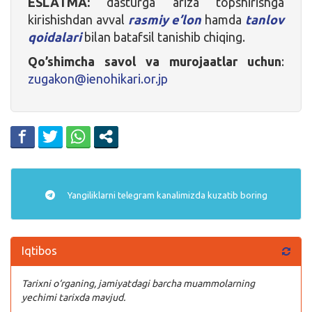
ESLATMA:
dasturga ariza topshirishga
kirishishdan avval
rasmiy e’lon
hamda
tanlov
qoidalari
bilan batafsil tanishib chiqing.
Qo’shimcha savol va murojaatlar uchun
:
zugakon@ienohikari.or.jp
Yangiliklarni
telegram
kanalimizda kuzatib boring
Iqtibos
Tarixni o‘rganing, jamiyatdagi barcha muammolarning
yechimi tarixda mavjud.