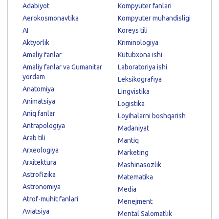
Adabiyot
Kompyuter fanlari
Aerokosmonavtika
Kompyuter muhandisligi
AI
Koreys tili
Aktyorlik
Kriminologiya
Amaliy fanlar
Kutubxona ishi
Amaliy fanlar va Gumanitar
Laboratoriya ishi
yordam
Leksikografiya
Anatomiya
Lingvistika
Animatsiya
Logistika
Aniq fanlar
Loyihalarni boshqarish
Antrapologiya
Madaniyat
Arab tili
Mantiq
Arxeologiya
Marketing
Arxitektura
Mashinasozlik
Astrofizika
Matematika
Astronomiya
Media
Atrof-muhit fanlari
Menejment
Aviatsiya
Mental Salomatlik