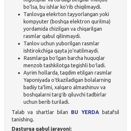
bo’lsa, bu ishlar ko’rib chiqilmaydi.
Tanlovga elekrton tayyorlangan yoki
kompyuter (boshqa elektron qurilma)
yordamida chizilgan va chiqarilgan
rasmlar qabul qilinmaydi.
Tanlov uchun yuborilgan rasmlar
ishtirokchiga qayta jo’natilmaydi.
Rasmlarga boʻlgan barcha huquqlar
menzob tashkilotga tegishli boʻladi.
Ayrim hollarda, taqdim etilgan rasmlar
Yaponiyada oʻtkaziladigan bolalarning
badiiy ta’limi, xalqaro almashinuv va
boshqalarni targʻib qiluvchi tadbirlar
uchun berib turiladi.
Talab va shartlar bilan
BU YERDA
batafsil
tanishing.
Dasturga qabul jarayoni: