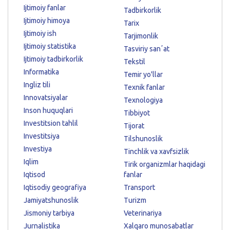
Ijtimoiy fanlar
Tadbirkorlik
Ijtimoiy himoya
Tarix
Ijtimoiy ish
Tarjimonlik
Ijtimoiy statistika
Tasviriy sanʼat
Ijtimoiy tadbirkorlik
Tekstil
Informatika
Temir yo'llar
Ingliz tili
Texnik fanlar
Innovatsiyalar
Texnologiya
Inson huquqlari
Tibbiyot
Investitsion tahlil
Tijorat
Investitsiya
Tilshunoslik
Investiya
Tinchlik va xavfsizlik
Iqlim
Tirik organizmlar haqidagi
Iqtisod
fanlar
Iqtisodiy geografiya
Transport
Jamiyatshunoslik
Turizm
Jismoniy tarbiya
Veterinariya
Jurnalistika
Xalqaro munosabatlar