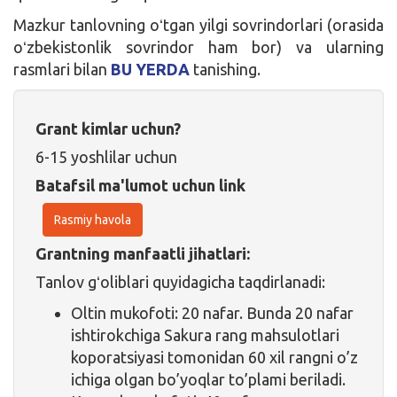
Mazkur tanlovning oʻtgan yilgi sovrindorlari (orasida
oʻzbekistonlik sovrindor ham bor) va ularning
rasmlari bilan
BU YERDA
tanishing.
Grant kimlar uchun?
6-15 yoshlilar uchun
Batafsil ma'lumot uchun link
Rasmiy havola
Grantning manfaatli jihatlari:
Tanlov gʻoliblari quyidagicha taqdirlanadi:
Oltin mukofoti: 20 nafar. Bunda 20 nafar
ishtirokchiga Sakura rang mahsulotlari
koporatsiyasi tomonidan 60 xil rangni o’z
ichiga olgan bo’yoqlar to’plami beriladi.