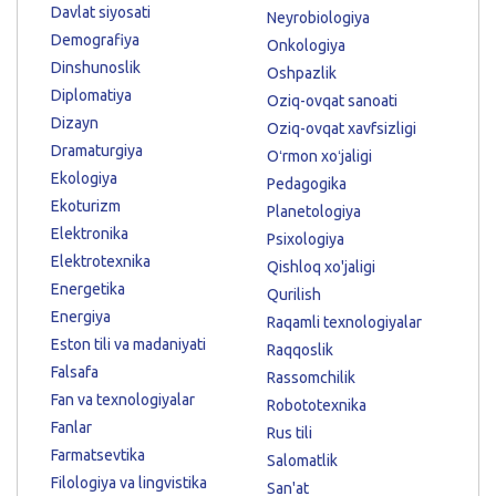
Davlat siyosati
Neyrobiologiya
Demografiya
Onkologiya
Dinshunoslik
Oshpazlik
Diplomatiya
Oziq-ovqat sanoati
Dizayn
Oziq-ovqat xavfsizligi
Dramaturgiya
Oʻrmon xoʻjaligi
Ekologiya
Pedagogika
Ekoturizm
Planetologiya
Elektronika
Psixologiya
Elektrotexnika
Qishloq xo'jaligi
Energetika
Qurilish
Energiya
Raqamli texnologiyalar
Eston tili va madaniyati
Raqqoslik
Falsafa
Rassomchilik
Fan va texnologiyalar
Robototexnika
Fanlar
Rus tili
Farmatsevtika
Salomatlik
Filologiya va lingvistika
San'at