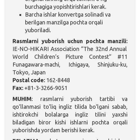
burchagiga yopishtirishlari kerak.
Barcha ishlar konvertga solinadi va
berilgan manzilga pochta orqali
yuboriladi.
Rasmlarni yuborish uchun pochta manzili:
IE-NO-HIKARI Association “The 32nd Annual
World Children’s Picture Contest” #11
Funagawara-machi, Ichigaya, Shinjuku-ku,
Tokyo, Japan
Postal code:
162-8448
Fax:
+81-3-3266-9051
MUHIM
: rasmlarni yuborish tartibi va
qo’llanmasi to’liq ingliz tilida bo’lgani sabab,
ishtirokchi bolalarga ingliz tilini yaxshi
biladigan biror kishi ishlarni pochta orqali
yuborishda yordam berishi kerak.