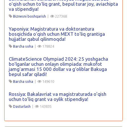
oʻqish uchun toʻliq grant, bepul turar joy, aviachipta
va stipendiya!
Biznesni boshqarish
|
227368
Yaponiya: Magistratura va doktorantura
bosqichida oʻqish uchun MEXT toʻliq grantiga
hujjatlar qabul qilinmoqda!
Barcha soha
|
178824
ClimateScience Olympiad 2024: 25 yoshgacha
boʻlganlar uchun onlayn olimpiada: mukofot
jamgʻarmasi 15 000 dollar va gʻoliblar Bakuga
bepul safar qiladi!
Barcha soha
|
149610
Rossiya: Bakalavriat va magistraturada o’qish
uchun to’liq grant va oylik stipendiya!
Dasturlash
|
143835