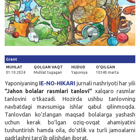
Kirish
Grant
MUHLAT
QOLGAN VAQT
HUDUD
O'QILGAN
01.10.2024
Muhlat tugagan
Yaponiya
10340 marta
Yaponiyaning
IE-NO-HIKARI
jurnali
nashriyoti har yili
“Jahon bolalar rasmlari tanlovi”
xalqaro rasmlar
tanlovini oʻtkazadi. Hozirda ushbu tanlovning
navbatdagi mavsumiga ishlar qabul qilinmoqda.
Tanlovdan ko’zlangan maqsad bolalarga yashash
uchun kerak bo’lgan oziq-ovqat ahamiyatini
tushuntirish hamda oila, do’stlik va turli jamoalarni
qadrlashni targ’ib qilishdan iborat.