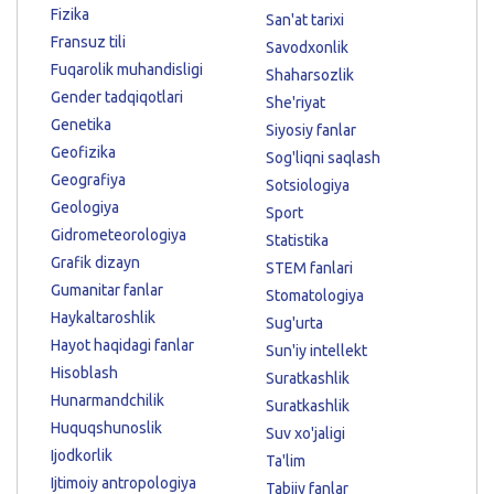
Fizika
San'at tarixi
Fransuz tili
Savodxonlik
Fuqarolik muhandisligi
Shaharsozlik
Gender tadqiqotlari
She'riyat
Genetika
Siyosiy fanlar
Geofizika
Sog'liqni saqlash
Geografiya
Sotsiologiya
Geologiya
Sport
Gidrometeorologiya
Statistika
Grafik dizayn
STEM fanlari
Gumanitar fanlar
Stomatologiya
Haykaltaroshlik
Sug'urta
Hayot haqidagi fanlar
Sun'iy intellekt
Hisoblash
Suratkashlik
Hunarmandchilik
Suratkashlik
Huquqshunoslik
Suv xo'jaligi
Ijodkorlik
Ta'lim
Ijtimoiy antropologiya
Tabiiy fanlar