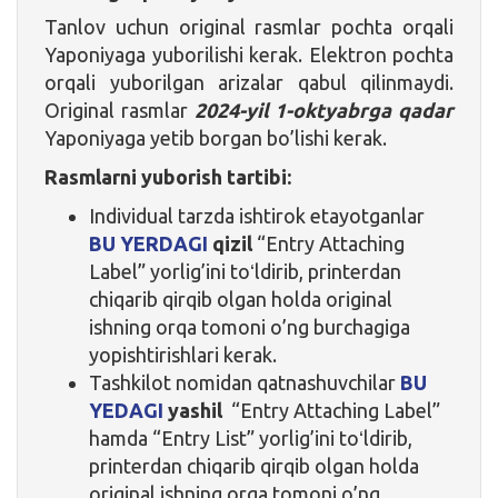
Tanlov uchun original rasmlar pochta orqali
Yaponiyaga yuborilishi kerak. Elektron pochta
orqali yuborilgan arizalar qabul qilinmaydi.
Original rasmlar
2024-yil 1-oktyabrga qadar
Yaponiyaga yetib borgan bo’lishi kerak.
Rasmlarni yuborish tartibi:
Individual tarzda ishtirok etayotganlar
BU YERDAGI
qizil
“Entry Attaching
Label” yorlig’ini toʻldirib, printerdan
chiqarib qirqib olgan holda original
ishning orqa tomoni o’ng burchagiga
yopishtirishlari kerak.
Tashkilot nomidan qatnashuvchilar
BU
YEDAGI
yashil
“Entry Attaching Label”
hamda “Entry List” yorlig’ini toʻldirib,
printerdan chiqarib qirqib olgan holda
original ishning orqa tomoni o’ng