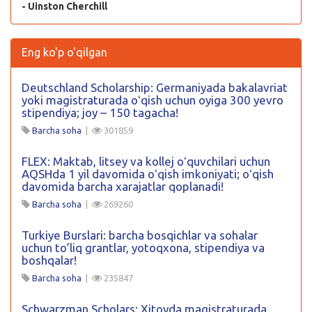
- Uinston Cherchill
Eng ko'p o'qilgan
Deutschland Scholarship: Germaniyada bakalavriat
yoki magistraturada oʻqish uchun oyiga 300 yevro
stipendiya; joy – 150 tagacha!
Barcha soha
|
301859
FLEX: Maktab, litsey va kollej oʻquvchilari uchun
AQSHda 1 yil davomida oʻqish imkoniyati; oʻqish
davomida barcha xarajatlar qoplanadi!
Barcha soha
|
269260
Turkiye Burslari: barcha bosqichlar va sohalar
uchun to’liq grantlar, yotoqxona, stipendiya va
boshqalar!
Barcha soha
|
235847
Schwarzman Scholars: Xitoyda magistraturada