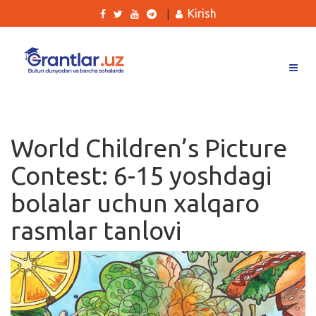
Kirish
|
Grantlar
Tanlovlar
World Children’s Picture
Ishlar
Contest: 6-15 yoshdagi
Kurslar
bolalar uchun xalqaro
Blog
rasmlar tanlovi
Yana
Qidirish