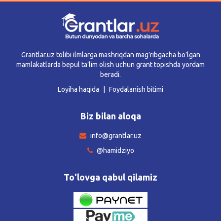
Grantlar.uz tolibi ilmlarga mashriqdan mag’ribgacha bo’lgan
mamlakatlarda bepul ta’lim olish uchun grant topishda yordam
beradi.
Loyiha haqida
Foydalanish bitimi
Biz bilan aloqa
info@grantlar.uz
@hamidziyo
To'lovga qabul qilamiz