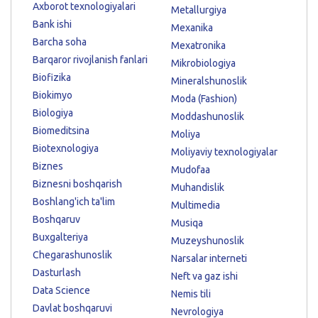
Axborot texnologiyalari
Metallurgiya
Bank ishi
Mexanika
Barcha soha
Mexatronika
Barqaror rivojlanish fanlari
Mikrobiologiya
Biofizika
Mineralshunoslik
Biokimyo
Moda (Fashion)
Biologiya
Moddashunoslik
Biomeditsina
Moliya
Biotexnologiya
Moliyaviy texnologiyalar
Biznes
Mudofaa
Biznesni boshqarish
Muhandislik
Boshlang'ich ta'lim
Multimedia
Boshqaruv
Musiqa
Buxgalteriya
Muzeyshunoslik
Chegarashunoslik
Narsalar interneti
Dasturlash
Neft va gaz ishi
Data Science
Nemis tili
Davlat boshqaruvi
Nevrologiya