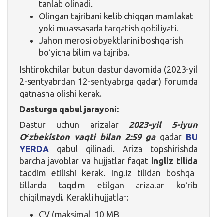
tanlab olinadi.
Olingan tajribani kelib chiqqan mamlakat
yoki muassasada tarqatish qobiliyati.
Jahon merosi obyektlarini boshqarish
boʻyicha bilim va tajriba.
Ishtirokchilar butun dastur davomida (2023-yil
2-sentyabrdan 12-sentyabrga qadar) forumda
qatnasha olishi kerak.
Dasturga qabul jarayoni:
Dastur uchun arizalar
2023-yil 5-iyun
Oʻzbekiston vaqti bilan 2:59 ga
qadar
BU
YERDA
qabul qilinadi. Ariza topshirishda
barcha javoblar va hujjatlar faqat
ingliz tilida
taqdim etilishi kerak. Ingliz tilidan boshqa
tillarda taqdim etilgan arizalar koʻrib
chiqilmaydi. Kerakli hujjatlar:
CV (maksimal, 10 MB