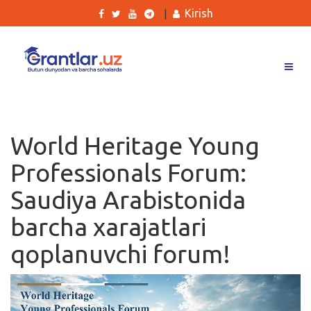
Kirish
|
Grantlar
Tanlovlar
World Heritage Young
Ishlar
Professionals Forum:
Kurslar
Saudiya Arabistonida
Blog
barcha xarajatlari
Yana
qoplanuvchi forum!
Qidirish