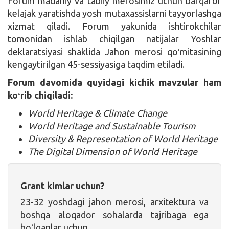
Forum madaniy va tabiiy merosimiz uchun barqaror
kelajak yaratishda yosh mutaxassislarni tayyorlashga
xizmat qiladi. Forum yakunida ishtirokchilar
tomonidan ishlab chiqilgan natijalar Yoshlar
deklaratsiyasi shaklida Jahon merosi qoʻmitasining
kengaytirilgan 45-sessiyasiga taqdim etiladi.
Forum davomida quyidagi kichik mavzular ham
koʻrib chiqiladi:
World Heritage & Climate Change
World Heritage and Sustainable Tourism
Diversity & Representation of World Heritage
The Digital Dimension of World Heritage
Grant kimlar uchun?
23-32 yoshdagi jahon merosi, arxitektura va
boshqa aloqador sohalarda tajribaga ega
boʻlganlar uchun