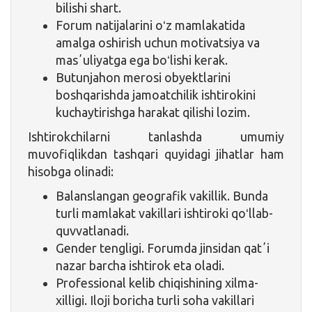
bilishi shart.
Forum natijalarini oʻz mamlakatida
amalga oshirish uchun motivatsiya va
masʼuliyatga ega boʻlishi kerak.
Butunjahon merosi obyektlarini
boshqarishda jamoatchilik ishtirokini
kuchaytirishga harakat qilishi lozim.
Ishtirokchilarni tanlashda umumiy
muvofiqlikdan tashqari quyidagi jihatlar ham
hisobga olinadi:
Balanslangan geografik vakillik. Bunda
turli mamlakat vakillari ishtiroki qoʻllab-
quvvatlanadi.
Gender tengligi. Forumda jinsidan qatʼi
nazar barcha ishtirok eta oladi.
Professional kelib chiqishining xilma-
xilligi. Iloji boricha turli soha vakillari