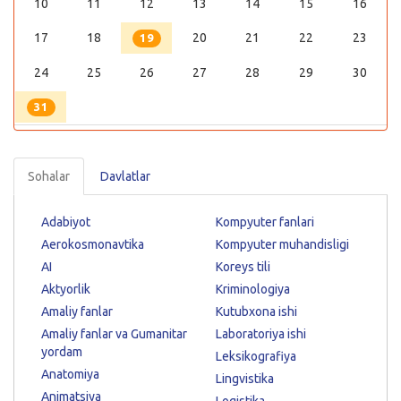
10
11
12
13
14
15
16
17
18
20
21
22
23
19
24
25
26
27
28
29
30
31
Sohalar
Davlatlar
Adabiyot
Kompyuter fanlari
Aerokosmonavtika
Kompyuter muhandisligi
AI
Koreys tili
Aktyorlik
Kriminologiya
Amaliy fanlar
Kutubxona ishi
Amaliy fanlar va Gumanitar
Laboratoriya ishi
yordam
Leksikografiya
Anatomiya
Lingvistika
Animatsiya
Logistika