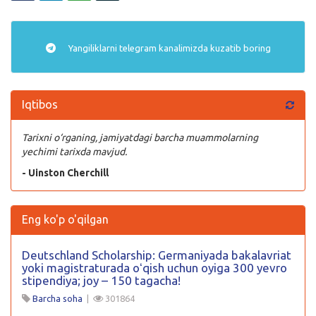
Yangiliklarni
telegram
kanalimizda kuzatib boring
Iqtibos
Tarixni o‘rganing, jamiyatdagi barcha muammolarning
yechimi tarixda mavjud.
- Uinston Cherchill
Eng ko'p o'qilgan
Deutschland Scholarship: Germaniyada bakalavriat
yoki magistraturada oʻqish uchun oyiga 300 yevro
stipendiya; joy – 150 tagacha!
Barcha soha
|
301864