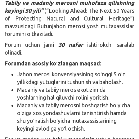
Tabiiy va madaniy merosni muhofaza qilishning
keyingi 50 yili”
(“Looking Ahead: The Next 50 Years
of Protecting Natural and Cultural Heritage”)
mavzusidagi Butunjahon merosi yosh mutaxassislar
forumini oʻtkaziladi.
Forum uchun jami
30 nafar
ishtirokchi saralab
olinadi.
Forumdan asosiy koʻzlangan maqsad:
Jahon merosi konvensiyasining soʻnggi 5 oʻn
yillikdagi yutuqlarini tushunish va baholash.
Madaniy va tabiiy meros ekotizimida
yoshlarning hal qiluvchi rolini yoritish.
Madaniy va tabiiy merosni boshqarish boʻyicha
oʻziga xos yondashuvlarni tanishtirish hamda
shu yoʻnalish boʻyicha mutaxassislarining
keyingi avlodiga yoʻl ochish.