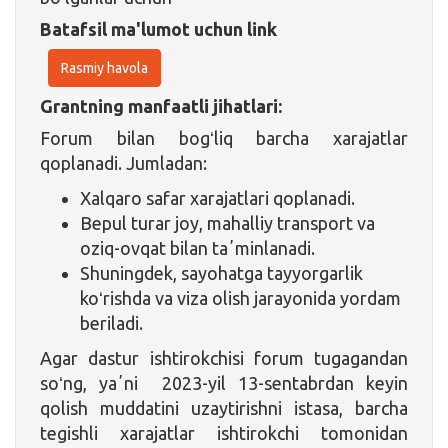
Batafsil ma'lumot uchun link
Rasmiy havola
Grantning manfaatli jihatlari:
Forum bilan bogʻliq barcha xarajatlar
qoplanadi. Jumladan:
Xalqaro safar xarajatlari qoplanadi.
Bepul turar joy, mahalliy transport va
oziq-ovqat bilan taʼminlanadi.
Shuningdek, sayohatga tayyorgarlik
koʻrishda va viza olish jarayonida yordam
beriladi.
Agar dastur ishtirokchisi forum tugagandan
soʻng, yaʼni 2023-yil 13-sentabrdan keyin
qolish muddatini uzaytirishni istasa, barcha
tegishli xarajatlar ishtirokchi tomonidan