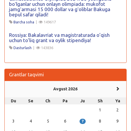
boʻlganlar uchun onlayn olimpiada: mukofot
jamgʻarmasi 15 000 dollar va gʻoliblar Bakuga
bepul safar qiladi!
Barcha soha
|
149617
Rossiya: Bakalavriat va magistraturada o’qish
uchun to’liq grant va oylik stipendiya!
Dasturlash
|
143836
Grantlar taqvimi
Avgust 2026
Du
Se
Ch
Pa
Ju
Sh
Ya
1
2
3
4
5
6
8
9
7