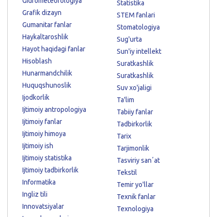
Gidrometeorologiya
Statistika
Grafik dizayn
STEM fanlari
Gumanitar fanlar
Stomatologiya
Haykaltaroshlik
Sug'urta
Hayot haqidagi fanlar
Sun'iy intellekt
Hisoblash
Suratkashlik
Hunarmandchilik
Suratkashlik
Huquqshunoslik
Suv xo'jaligi
Ijodkorlik
Ta'lim
Ijtimoiy antropologiya
Tabiiy fanlar
Ijtimoiy fanlar
Tadbirkorlik
Ijtimoiy himoya
Tarix
Ijtimoiy ish
Tarjimonlik
Ijtimoiy statistika
Tasviriy sanʼat
Ijtimoiy tadbirkorlik
Tekstil
Informatika
Temir yo'llar
Ingliz tili
Texnik fanlar
Innovatsiyalar
Texnologiya