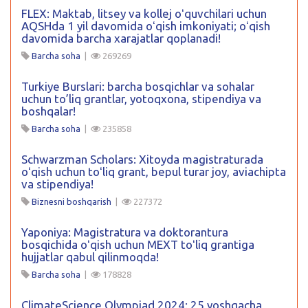
FLEX: Maktab, litsey va kollej oʻquvchilari uchun
AQSHda 1 yil davomida oʻqish imkoniyati; oʻqish
davomida barcha xarajatlar qoplanadi!
Barcha soha
|
269269
Turkiye Burslari: barcha bosqichlar va sohalar
uchun to’liq grantlar, yotoqxona, stipendiya va
boshqalar!
Barcha soha
|
235858
Schwarzman Scholars: Xitoyda magistraturada
oʻqish uchun toʻliq grant, bepul turar joy, aviachipta
va stipendiya!
Biznesni boshqarish
|
227372
Yaponiya: Magistratura va doktorantura
bosqichida oʻqish uchun MEXT toʻliq grantiga
hujjatlar qabul qilinmoqda!
Barcha soha
|
178828
ClimateScience Olympiad 2024: 25 yoshgacha