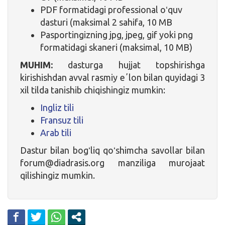
PDF formatidagi professional oʻquv
dasturi (maksimal 2 sahifa, 10 MB
Pasportingizning jpg, jpeg, gif yoki png
formatidagi skaneri (maksimal, 10 MB)
MUHIM:
dasturga hujjat topshirishga
kirishishdan avval rasmiy eʼlon bilan quyidagi 3
xil tilda tanishib chiqishingiz mumkin:
Ingliz tili
Fransuz tili
Arab tili
Dastur bilan bogʻliq qoʻshimcha savollar bilan
forum@diadrasis.org manziliga murojaat
qilishingiz mumkin.