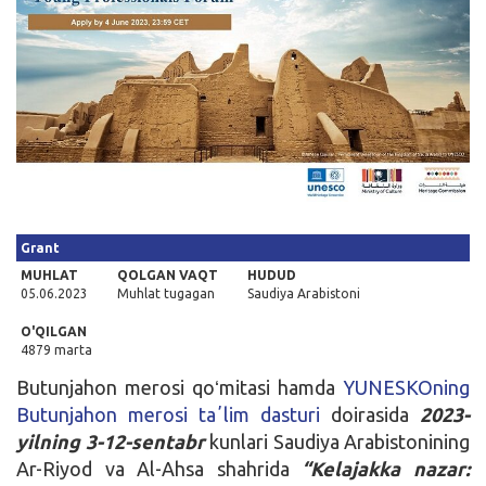
Kirish
Grant
MUHLAT
QOLGAN VAQT
HUDUD
05.06.2023
Muhlat tugagan
Saudiya Arabistoni
O'QILGAN
4879 marta
Butunjahon merosi qoʻmitasi hamda
YUNESKOning
Butunjahon merosi taʼlim dasturi
doirasida
2023-
yilning 3-12-sentabr
kunlari Saudiya Arabistonining
Ar-Riyod va Al-Ahsa shahrida
“Kelajakka nazar: