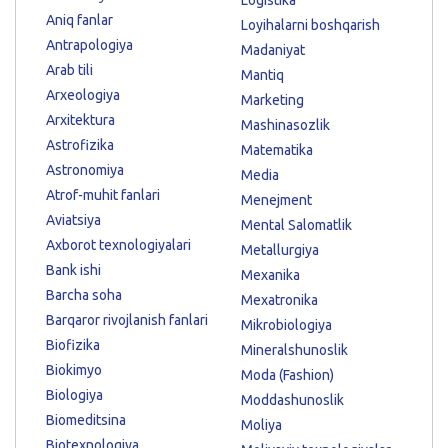
Aniq fanlar
Loyihalarni boshqarish
Antrapologiya
Madaniyat
Arab tili
Mantiq
Arxeologiya
Marketing
Arxitektura
Mashinasozlik
Astrofizika
Matematika
Astronomiya
Media
Atrof-muhit fanlari
Menejment
Aviatsiya
Mental Salomatlik
Axborot texnologiyalari
Metallurgiya
Bank ishi
Mexanika
Barcha soha
Mexatronika
Barqaror rivojlanish fanlari
Mikrobiologiya
Biofizika
Mineralshunoslik
Biokimyo
Moda (Fashion)
Biologiya
Moddashunoslik
Biomeditsina
Moliya
Biotexnologiya