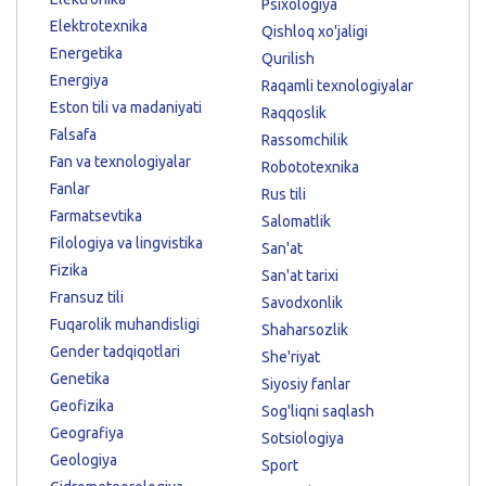
Psixologiya
Elektrotexnika
Qishloq xo'jaligi
Energetika
Qurilish
Energiya
Raqamli texnologiyalar
Eston tili va madaniyati
Raqqoslik
Falsafa
Rassomchilik
Fan va texnologiyalar
Robototexnika
Fanlar
Rus tili
Farmatsevtika
Salomatlik
Filologiya va lingvistika
San'at
Fizika
San'at tarixi
Fransuz tili
Savodxonlik
Fuqarolik muhandisligi
Shaharsozlik
Gender tadqiqotlari
She'riyat
Genetika
Siyosiy fanlar
Geofizika
Sog'liqni saqlash
Geografiya
Sotsiologiya
Geologiya
Sport