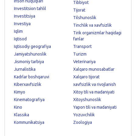
Inson huquqlari
Tibbiyot
Investitsion tahlil
Tijorat
Investitsiya
Tilshunoslik
Investiya
Tinchlik va xavfsizlik
Iqlim
Tirik organizmlar haqidagi
Iqtisod
fanlar
Iqtisodiy geografiya
Transport
Jamiyatshunoslik
Turizm
Jismoniy tarbiya
Veterinariya
Jurnalistika
Xalqaro munosabatlar
Kadrlar boshqaruvi
Xalqaro tijorat
Kiberxavfsizlik
xavfsizlik va rivojlanish
Kimyo
Xitoy tili va madaniyati
Kinematografiya
Xitoyshunoslik
Kino
Yapon tili va madaniyati
Klassika
Yozuvchilik
Kommunikatsiya
Zoologiya