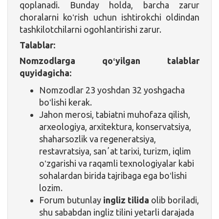
qoplanadi. Bunday holda, barcha zarur
choralarni koʻrish uchun ishtirokchi oldindan
tashkilotchilarni ogohlantirishi zarur.
Talablar:
Nomzodlarga qoʻyilgan talablar
quyidagicha:
Nomzodlar 23 yoshdan 32 yoshgacha
boʻlishi kerak.
Jahon merosi, tabiatni muhofaza qilish,
arxeologiya, arxitektura, konservatsiya,
shaharsozlik va regeneratsiya,
restavratsiya, sanʼat tarixi, turizm, iqlim
oʻzgarishi va raqamli texnologiyalar kabi
sohalardan birida tajribaga ega boʻlishi
lozim.
Forum butunlay
ingliz tilida
olib boriladi,
shu sababdan ingliz tilini yetarli darajada