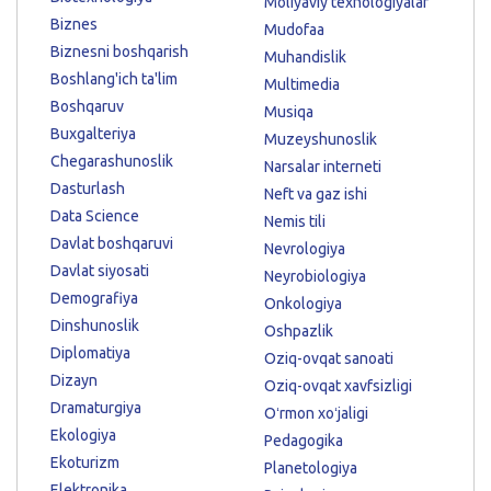
Moliyaviy texnologiyalar
Biznes
Mudofaa
Biznesni boshqarish
Muhandislik
Boshlang'ich ta'lim
Multimedia
Boshqaruv
Musiqa
Buxgalteriya
Muzeyshunoslik
Chegarashunoslik
Narsalar interneti
Dasturlash
Neft va gaz ishi
Data Science
Nemis tili
Davlat boshqaruvi
Nevrologiya
Davlat siyosati
Neyrobiologiya
Demografiya
Onkologiya
Dinshunoslik
Oshpazlik
Diplomatiya
Oziq-ovqat sanoati
Dizayn
Oziq-ovqat xavfsizligi
Dramaturgiya
Oʻrmon xoʻjaligi
Ekologiya
Pedagogika
Ekoturizm
Planetologiya
Elektronika