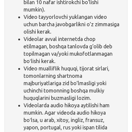
bilan 10 nafar ishtirokchi bo‘lishi
mumkin).
Video tayyorlovchi yuklangan video
uchun barcha javobgarlikni o’z zimmasiga
olishi kerak.
Videolar avval internetda chop
etilmagan, boshqa tanlovda g‘olib deb
topilmagan va/yoki mukofotlanmagan
boʻlishi kerak.
Video mualliflik huquqi, tijorat sirlari,
tomonlarning shartnoma
majburiyatlariga zid bo’lmasligi yoki
uchinchi tomonning boshqa mulkiy
huquqlarini buzmasligi lozim.
Videolarda audio hikoya aytilishi ham
mumkin. Agar videoda audio hikoya
boʻlsa, u arab, xitoy, ingliz, fransuz,
yapon, portugal, rus yoki ispan tilida