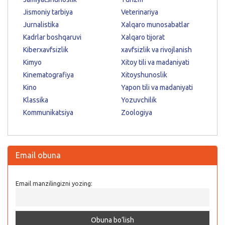
Jismoniy tarbiya
Veterinariya
Jurnalistika
Xalqaro munosabatlar
Kadrlar boshqaruvi
Xalqaro tijorat
Kiberxavfsizlik
xavfsizlik va rivojlanish
Kimyo
Xitoy tili va madaniyati
Kinematografiya
Xitoyshunoslik
Kino
Yapon tili va madaniyati
Klassika
Yozuvchilik
Kommunikatsiya
Zoologiya
Email obuna
Email manzilingizni yozing: