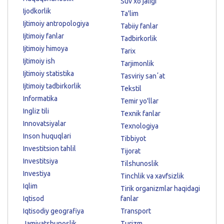
Suv xo'jaligi
Ijodkorlik
Ta'lim
Ijtimoiy antropologiya
Tabiiy fanlar
Ijtimoiy fanlar
Tadbirkorlik
Ijtimoiy himoya
Tarix
Ijtimoiy ish
Tarjimonlik
Ijtimoiy statistika
Tasviriy sanʼat
Ijtimoiy tadbirkorlik
Tekstil
Informatika
Temir yo'llar
Ingliz tili
Texnik fanlar
Innovatsiyalar
Texnologiya
Inson huquqlari
Tibbiyot
Investitsion tahlil
Tijorat
Investitsiya
Tilshunoslik
Investiya
Tinchlik va xavfsizlik
Iqlim
Tirik organizmlar haqidagi
Iqtisod
fanlar
Iqtisodiy geografiya
Transport
Jamiyatshunoslik
Turizm