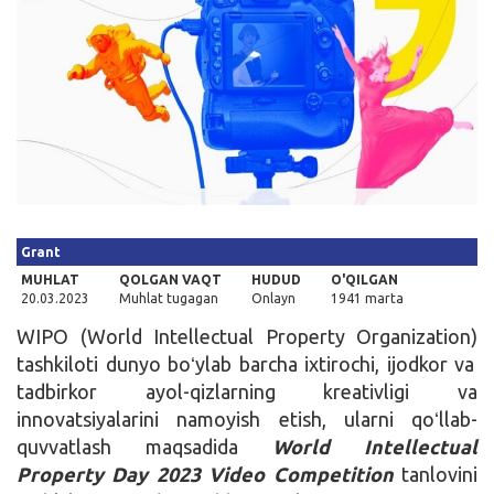
Kirish
Grant
MUHLAT
QOLGAN VAQT
HUDUD
O'QILGAN
20.03.2023
Muhlat tugagan
Onlayn
1941 marta
WIPO (World Intellectual Property Organization)
tashkiloti dunyo boʻylab barcha ixtirochi, ijodkor va
tadbirkor ayol-qizlarning kreativligi va
innovatsiyalarini namoyish etish, ularni qoʻllab-
quvvatlash maqsadida
World Intellectual
Property Day 2023 Video Competition
tanlovini