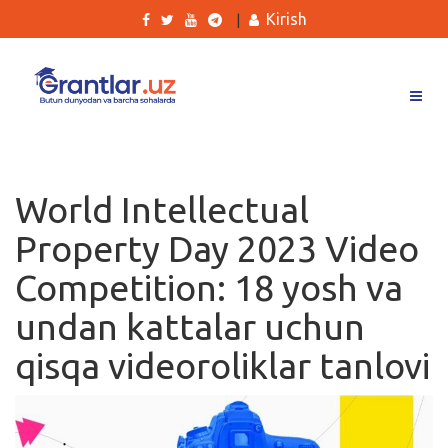
Kirish
|
Grantlar
Tanlovlar
World Intellectual
Ishlar
Property Day 2023 Video
Kurslar
Competition: 18 yosh va
Blog
undan kattalar uchun
Yana
qisqa videoroliklar tanlovi
Qidirish