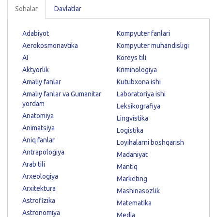
Sohalar
Davlatlar
Adabiyot
Kompyuter fanlari
Aerokosmonavtika
Kompyuter muhandisligi
AI
Koreys tili
Aktyorlik
Kriminologiya
Amaliy fanlar
Kutubxona ishi
Amaliy fanlar va Gumanitar
Laboratoriya ishi
yordam
Leksikografiya
Anatomiya
Lingvistika
Animatsiya
Logistika
Aniq fanlar
Loyihalarni boshqarish
Antrapologiya
Madaniyat
Arab tili
Mantiq
Arxeologiya
Marketing
Arxitektura
Mashinasozlik
Astrofizika
Matematika
Astronomiya
Media