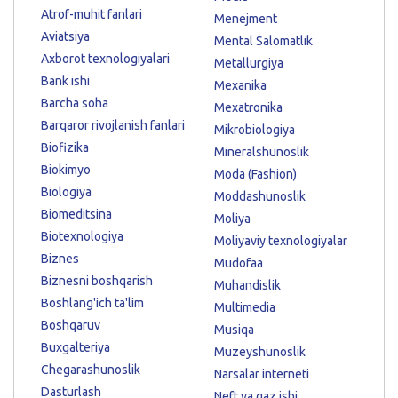
Atrof-muhit fanlari
Menejment
Aviatsiya
Mental Salomatlik
Axborot texnologiyalari
Metallurgiya
Bank ishi
Mexanika
Barcha soha
Mexatronika
Barqaror rivojlanish fanlari
Mikrobiologiya
Biofizika
Mineralshunoslik
Biokimyo
Moda (Fashion)
Biologiya
Moddashunoslik
Biomeditsina
Moliya
Biotexnologiya
Moliyaviy texnologiyalar
Biznes
Mudofaa
Biznesni boshqarish
Muhandislik
Boshlang'ich ta'lim
Multimedia
Boshqaruv
Musiqa
Buxgalteriya
Muzeyshunoslik
Chegarashunoslik
Narsalar interneti
Dasturlash
Neft va gaz ishi