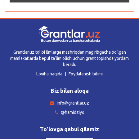
Grantlar.uz tolibi ilmlarga mashriqdan mag’ribgacha bo’lgan
mamlakatlarda bepul ta’lim olish uchun grant topishda yordam
beradi.
Loyiha haqida
Foydalanish bitimi
Biz bilan aloqa
info@grantlar.uz
@hamidziyo
To'lovga qabul qilamiz