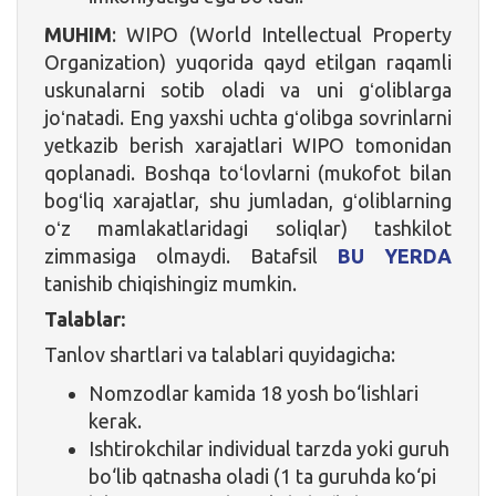
MUHIM
: WIPO (World Intellectual Property
Organization) yuqorida qayd etilgan raqamli
uskunalarni sotib oladi va uni gʻoliblarga
joʻnatadi. Eng yaxshi uchta gʻolibga sovrinlarni
yetkazib berish xarajatlari WIPO tomonidan
qoplanadi. Boshqa toʻlovlarni (mukofot bilan
bogʻliq xarajatlar, shu jumladan, gʻoliblarning
oʻz mamlakatlaridagi soliqlar) tashkilot
zimmasiga olmaydi. Batafsil
BU YERDA
tanishib chiqishingiz mumkin.
Talablar:
Tanlov shartlari va talablari quyidagicha:
Nomzodlar kamida 18 yosh bo‘lishlari
kerak.
Ishtirokchilar individual tarzda yoki guruh
bo‘lib qatnasha oladi (1 ta guruhda ko‘pi