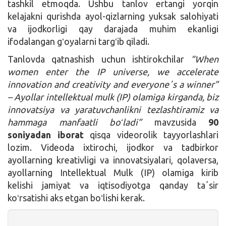
tashkil etmoqda. Ushbu tanlov ertangi yorqin
kelajakni qurishda ayol-qizlarning yuksak salohiyati
va ijodkorligi qay darajada muhim ekanligi
ifodalangan gʻoyalarni targʻib qiladi.
Tanlovda qatnashish uchun ishtirokchilar
“When
women enter the IP universe, we accelerate
innovation and creativity and everyoneʼs a winner”
– Ayollar intellektual mulk (IP) olamiga kirganda, biz
innovatsiya va yaratuvchanlikni tezlashtiramiz va
hammaga manfaatli boʻladi”
mavzusida
90
soniyadan iborat
qisqa videorolik tayyorlashlari
lozim. Videoda ixtirochi, ijodkor va tadbirkor
ayollarning kreativligi va innovatsiyalari, qolaversa,
ayollarning Intellektual Mulk (IP) olamiga kirib
kelishi jamiyat va iqtisodiyotga qanday taʼsir
koʻrsatishi aks etgan boʻlishi kerak.