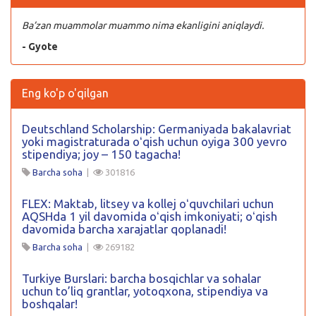
Ba’zan muammolar muammo nima ekanligini aniqlaydi.
- Gyote
Eng ko'p o'qilgan
Deutschland Scholarship: Germaniyada bakalavriat
yoki magistraturada oʻqish uchun oyiga 300 yevro
stipendiya; joy – 150 tagacha!
Barcha soha
|
301816
FLEX: Maktab, litsey va kollej oʻquvchilari uchun
AQSHda 1 yil davomida oʻqish imkoniyati; oʻqish
davomida barcha xarajatlar qoplanadi!
Barcha soha
|
269182
Turkiye Burslari: barcha bosqichlar va sohalar
uchun to’liq grantlar, yotoqxona, stipendiya va
boshqalar!