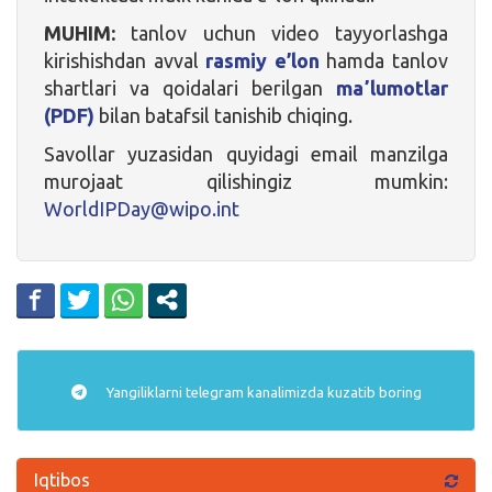
MUHIM:
tanlov uchun video tayyorlashga
kirishishdan avval
rasmiy e’lon
hamda tanlov
shartlari va qoidalari berilgan
maʼlumotlar
(PDF)
bilan batafsil tanishib chiqing.
Savollar yuzasidan quyidagi email manzilga
murojaat qilishingiz mumkin:
WorldIPDay@wipo.int
Yangiliklarni
telegram
kanalimizda kuzatib boring
Iqtibos