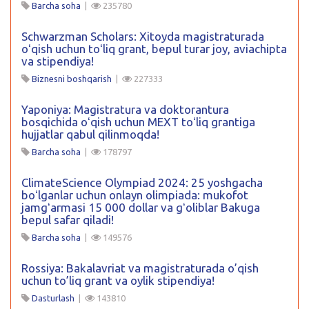
Barcha soha
|
235780
Schwarzman Scholars: Xitoyda magistraturada
oʻqish uchun toʻliq grant, bepul turar joy, aviachipta
va stipendiya!
Biznesni boshqarish
|
227333
Yaponiya: Magistratura va doktorantura
bosqichida oʻqish uchun MEXT toʻliq grantiga
hujjatlar qabul qilinmoqda!
Barcha soha
|
178797
ClimateScience Olympiad 2024: 25 yoshgacha
boʻlganlar uchun onlayn olimpiada: mukofot
jamgʻarmasi 15 000 dollar va gʻoliblar Bakuga
bepul safar qiladi!
Barcha soha
|
149576
Rossiya: Bakalavriat va magistraturada o’qish
uchun to’liq grant va oylik stipendiya!
Dasturlash
|
143810