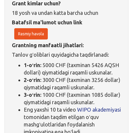
Grant kimlar uchun?
18 yosh va undan katta barcha uchun
Batafsil ma'lumot uchun link
Rasmiy havola
Grantning manfaatli jihatlari:
Tanlov gʻoliblari quyidagicha taqdirlanadi:
1-
oʻrin:
5000 CHF (taxminan 5426 AQSH
dollari) qiymatidagi raqamli uskunalar.
2-oʻrin:
3000 CHF (taxminan 3256 dollar)
qiymatidagi raqamli uskunalar.
3-oʻrin:
1000 CHF (taxminan 1085 dollar)
qiymatidagi raqamli uskunalar.
Eng yaxshi 10 ta video
WIPO akademiyasi
tomonidan taqdim etilgan oʻquv
mashgʻulotlaridan foydalanish
imkoniyatiga ega boʻladi.