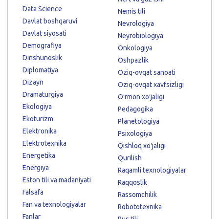
Data Science
Nemis tili
Davlat boshqaruvi
Nevrologiya
Davlat siyosati
Neyrobiologiya
Demografiya
Onkologiya
Dinshunoslik
Oshpazlik
Diplomatiya
Oziq-ovqat sanoati
Dizayn
Oziq-ovqat xavfsizligi
Dramaturgiya
Oʻrmon xoʻjaligi
Ekologiya
Pedagogika
Ekoturizm
Planetologiya
Elektronika
Psixologiya
Elektrotexnika
Qishloq xo'jaligi
Energetika
Qurilish
Energiya
Raqamli texnologiyalar
Eston tili va madaniyati
Raqqoslik
Falsafa
Rassomchilik
Fan va texnologiyalar
Robototexnika
Fanlar
Rus tili