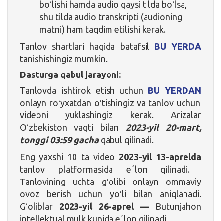
boʻlishi hamda audio qaysi tilda boʻlsa,
shu tilda audio transkripti (audioning
matni) ham taqdim etilishi kerak.
Tanlov shartlari haqida batafsil
BU YERDA
tanishishingiz mumkin.
Dasturga qabul jarayoni:
Tanlovda ishtirok etish uchun
BU YERDAN
onlayn roʻyxatdan oʻtishingiz va tanlov uchun
videoni yuklashingiz kerak. Arizalar
Oʻzbekiston vaqti bilan
2023-yil 20-mart,
tonggi 03:59 gacha
qabul qilinadi.
Eng yaxshi 10 ta video
2023-yil 13-aprelda
tanlov platformasida eʼlon qilinadi.
Tanlovining uchta gʻolibi onlayn ommaviy
ovoz berish uchun yoʻli bilan aniqlanadi.
Gʻoliblar
2023-yil 26-aprel —
Butunjahon
intellektual mulk kunida eʼlon qilinadi.