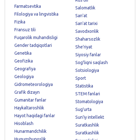
Farmatsevtika
Salomatlik
Filologiya va lingvistika
San'at
Fizika
San'at tarixi
Fransuz tili
Savodxonlik
Fuqarolik muhandisligi
Shaharsozlik
Gender tadqiqotlari
She'riyat
Genetika
Siyosiy fanlar
Geofizika
Sog'liqni saqlash
Geografiya
Sotsiologiya
Geologiya
Sport
Gidrometeorologiya
Statistika
Grafik dizayn
STEM fanlari
Gumanitar fanlar
Stomatologiya
Haykaltaroshlik
Sug'urta
Hayot haqidagi fanlar
Sun'iy intellekt
Hisoblash
Suratkashlik
Hunarmandchilik
Suratkashlik
Huquqshunoslik