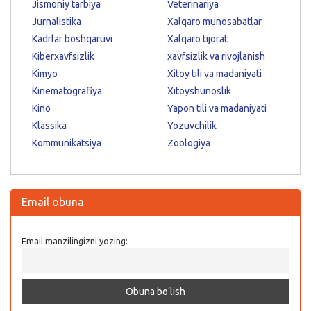
Jismoniy tarbiya
Veterinariya
Jurnalistika
Xalqaro munosabatlar
Kadrlar boshqaruvi
Xalqaro tijorat
Kiberxavfsizlik
xavfsizlik va rivojlanish
Kimyo
Xitoy tili va madaniyati
Kinematografiya
Xitoyshunoslik
Kino
Yapon tili va madaniyati
Klassika
Yozuvchilik
Kommunikatsiya
Zoologiya
Email obuna
Email manzilingizni yozing: