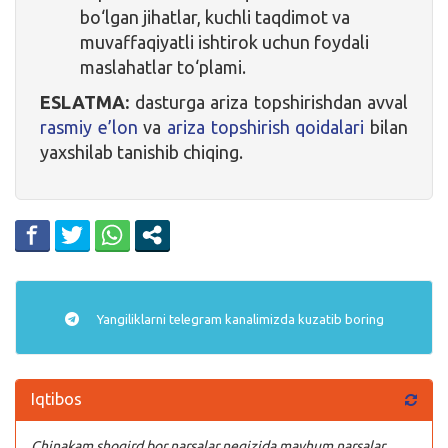
bo‘lgan jihatlar, kuchli taqdimot va
muvaffaqiyatli ishtirok uchun foydali
maslahatlar to‘plami.
ESLATMA:
dasturga ariza topshirishdan avval
rasmiy e’lon
va
ariza topshirish qoidalari
bilan
yaxshilab tanishib chiqing.
Yangiliklarni
telegram
kanalimizda kuzatib boring
Iqtibos
Chinakam shogird bor narsalar negizida mavhum narsalar