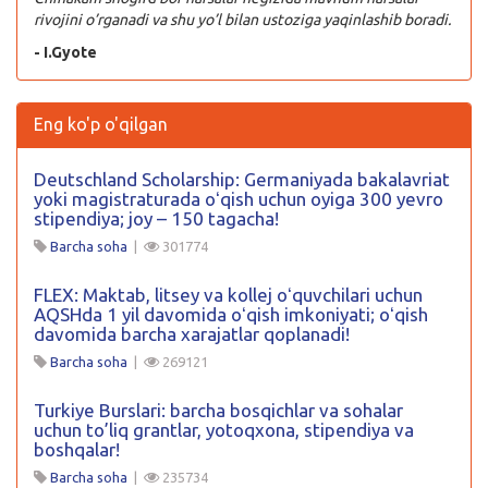
rivojini o’rganadi va shu yo’l bilan ustoziga yaqinlashib boradi.
- I.Gyote
Eng ko'p o'qilgan
Deutschland Scholarship: Germaniyada bakalavriat
yoki magistraturada oʻqish uchun oyiga 300 yevro
stipendiya; joy – 150 tagacha!
Barcha soha
|
301774
FLEX: Maktab, litsey va kollej oʻquvchilari uchun
AQSHda 1 yil davomida oʻqish imkoniyati; oʻqish
davomida barcha xarajatlar qoplanadi!
Barcha soha
|
269121
Turkiye Burslari: barcha bosqichlar va sohalar
uchun to’liq grantlar, yotoqxona, stipendiya va
boshqalar!
Barcha soha
|
235734