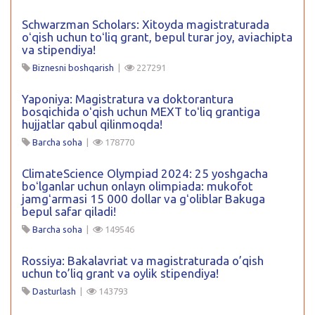
Schwarzman Scholars: Xitoyda magistraturada
oʻqish uchun toʻliq grant, bepul turar joy, aviachipta
va stipendiya!
Biznesni boshqarish
|
227291
Yaponiya: Magistratura va doktorantura
bosqichida oʻqish uchun MEXT toʻliq grantiga
hujjatlar qabul qilinmoqda!
Barcha soha
|
178770
ClimateScience Olympiad 2024: 25 yoshgacha
boʻlganlar uchun onlayn olimpiada: mukofot
jamgʻarmasi 15 000 dollar va gʻoliblar Bakuga
bepul safar qiladi!
Barcha soha
|
149546
Rossiya: Bakalavriat va magistraturada o’qish
uchun to’liq grant va oylik stipendiya!
Dasturlash
|
143793