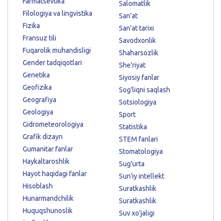
Farmatsevtika
Salomatlik
Filologiya va lingvistika
San'at
Fizika
San'at tarixi
Fransuz tili
Savodxonlik
Fuqarolik muhandisligi
Shaharsozlik
Gender tadqiqotlari
She'riyat
Genetika
Siyosiy fanlar
Geofizika
Sog'liqni saqlash
Geografiya
Sotsiologiya
Geologiya
Sport
Gidrometeorologiya
Statistika
Grafik dizayn
STEM fanlari
Gumanitar fanlar
Stomatologiya
Haykaltaroshlik
Sug'urta
Hayot haqidagi fanlar
Sun'iy intellekt
Hisoblash
Suratkashlik
Hunarmandchilik
Suratkashlik
Huquqshunoslik
Suv xo'jaligi