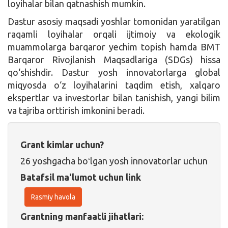
loyihalar bilan qatnashish mumkin.
Dastur asosiy maqsadi yoshlar tomonidan yaratilgan
raqamli loyihalar orqali ijtimoiy va ekologik
muammolarga barqaror yechim topish hamda BMT
Barqaror Rivojlanish Maqsadlariga (SDGs) hissa
qo‘shishdir. Dastur yosh innovatorlarga global
miqyosda o‘z loyihalarini taqdim etish, xalqaro
ekspertlar va investorlar bilan tanishish, yangi bilim
va tajriba orttirish imkonini beradi.
Grant kimlar uchun?
26 yoshgacha boʻlgan yosh innovatorlar uchun
Batafsil ma'lumot uchun link
Rasmiy havola
Grantning manfaatli jihatlari: