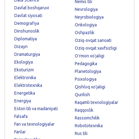
Nemis tili
Davlat boshqaruvi
Nevrologiya
Davlat siyosati
Neyrobiologiya
Demografiya
Onkologiya
Dinshunoslik
Oshpazlik
Diplomatiya
Oziq-ovqat sanoati
Dizayn
Oziq-ovqat xavfsizligi
Dramaturgiya
Oʻrmon xoʻjaligi
Ekologiya
Pedagogika
Ekoturizm
Planetologiya
Elektronika
Psixologiya
Elektrotexnika
Qishloq xo'jaligi
Energetika
Qurilish
Energiya
Raqamli texnologiyalar
Eston tili va madaniyati
Raqqoslik
Falsafa
Rassomchilik
Fan va texnologiyalar
Robototexnika
Fanlar
Rus tili