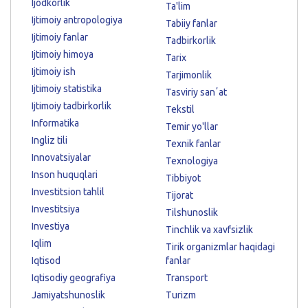
Ijodkorlik
Ta'lim
Ijtimoiy antropologiya
Tabiiy fanlar
Ijtimoiy fanlar
Tadbirkorlik
Ijtimoiy himoya
Tarix
Ijtimoiy ish
Tarjimonlik
Ijtimoiy statistika
Tasviriy sanʼat
Ijtimoiy tadbirkorlik
Tekstil
Informatika
Temir yo'llar
Ingliz tili
Texnik fanlar
Innovatsiyalar
Texnologiya
Inson huquqlari
Tibbiyot
Investitsion tahlil
Tijorat
Investitsiya
Tilshunoslik
Investiya
Tinchlik va xavfsizlik
Iqlim
Tirik organizmlar haqidagi
Iqtisod
fanlar
Iqtisodiy geografiya
Transport
Jamiyatshunoslik
Turizm