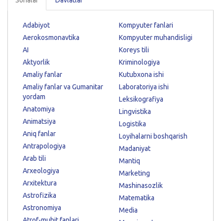
Adabiyot
Kompyuter fanlari
Aerokosmonavtika
Kompyuter muhandisligi
AI
Koreys tili
Aktyorlik
Kriminologiya
Amaliy fanlar
Kutubxona ishi
Amaliy fanlar va Gumanitar
Laboratoriya ishi
yordam
Leksikografiya
Anatomiya
Lingvistika
Animatsiya
Logistika
Aniq fanlar
Loyihalarni boshqarish
Antrapologiya
Madaniyat
Arab tili
Mantiq
Arxeologiya
Marketing
Arxitektura
Mashinasozlik
Astrofizika
Matematika
Astronomiya
Media
Atrof-muhit fanlari