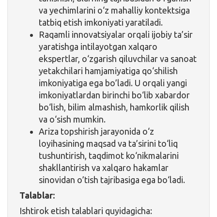
va yechimlarini o‘z mahalliy kontektsiga
tatbiq etish imkoniyati yaratiladi.
Raqamli innovatsiyalar orqali ijobiy ta’sir
yaratishga intilayotgan xalqaro
ekspertlar, o‘zgarish qiluvchilar va sanoat
yetakchilari hamjamiyatiga qo‘shilish
imkoniyatiga ega bo’ladi. U orqali yangi
imkoniyatlardan birinchi bo‘lib xabardor
bo‘lish, bilim almashish, hamkorlik qilish
va o‘sish mumkin.
Ariza topshirish jarayonida o‘z
loyihasining maqsad va ta’sirini to‘liq
tushuntirish, taqdimot ko‘nikmalarini
shakllantirish va xalqaro hakamlar
sinovidan o’tish tajribasiga ega bo‘ladi.
Talablar:
Ishtirok etish talablari quyidagicha: