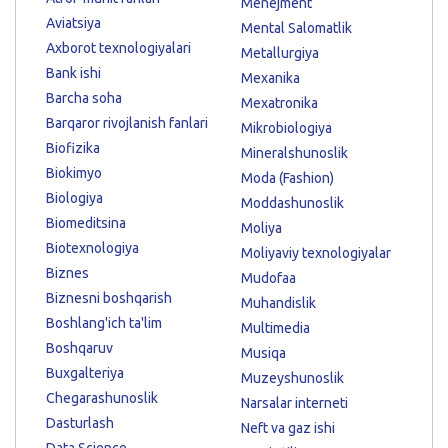
Menejment
Aviatsiya
Mental Salomatlik
Axborot texnologiyalari
Metallurgiya
Bank ishi
Mexanika
Barcha soha
Mexatronika
Barqaror rivojlanish fanlari
Mikrobiologiya
Biofizika
Mineralshunoslik
Biokimyo
Moda (Fashion)
Biologiya
Moddashunoslik
Biomeditsina
Moliya
Biotexnologiya
Moliyaviy texnologiyalar
Biznes
Mudofaa
Biznesni boshqarish
Muhandislik
Boshlang'ich ta'lim
Multimedia
Boshqaruv
Musiqa
Buxgalteriya
Muzeyshunoslik
Chegarashunoslik
Narsalar interneti
Dasturlash
Neft va gaz ishi
Data Science