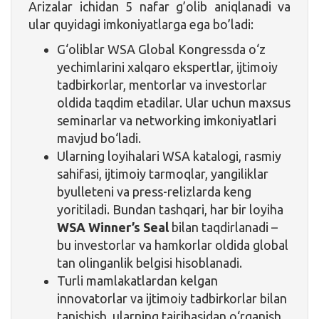
Arizalar ichidan 5 nafar g’olib aniqlanadi va
ular quyidagi imkoniyatlarga ega bo’ladi:
G‘oliblar WSA Global Kongressda o‘z
yechimlarini xalqaro ekspertlar, ijtimoiy
tadbirkorlar, mentorlar va investorlar
oldida taqdim etadilar. Ular uchun maxsus
seminarlar va networking imkoniyatlari
mavjud bo‘ladi.
Ularning loyihalari WSA katalogi, rasmiy
sahifasi, ijtimoiy tarmoqlar, yangiliklar
byulleteni va press-relizlarda keng
yoritiladi. Bundan tashqari, har bir loyiha
WSA Winner’s Seal
bilan taqdirlanadi –
bu investorlar va hamkorlar oldida global
tan olinganlik belgisi hisoblanadi.
Turli mamlakatlardan kelgan
innovatorlar va ijtimoiy tadbirkorlar bilan
tanishish, ularning tajribasidan o‘rganish