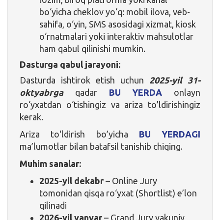
bo‘yicha cheklov yo‘q: mobil ilova, veb-
sahifa, o‘yin, SMS asosidagi xizmat, kiosk
o‘rnatmalari yoki interaktiv mahsulotlar
ham qabul qilinishi mumkin.
Dasturga qabul jarayoni:
Dasturda ishtirok etish uchun
2025-yil 31-
oktyabrga
qadar
BU YERDA
onlayn
ro‘yxatdan o‘tishingiz va ariza to’ldirishingiz
kerak.
Ariza to‘ldirish bo’yicha
BU YERDAGI
ma’lumotlar bilan batafsil tanishib chiqing.
Muhim sanalar:
2025-yil dekabr
– Online Jury
tomonidan qisqa ro‘yxat (Shortlist) e’lon
qilinadi
2026-yil yanvar
– Grand Jury yakuniy