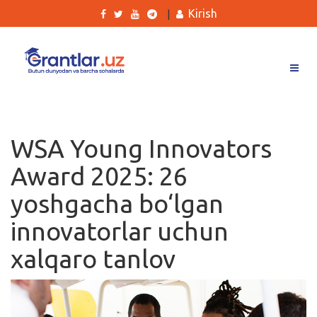
Kirish
|
Grantlar
Tanlovlar
WSA Young Innovators
Ishlar
Award 2025: 26
Kurslar
yoshgacha bo‘lgan
Blog
innovatorlar uchun
Yana
xalqaro tanlov
Qidirish