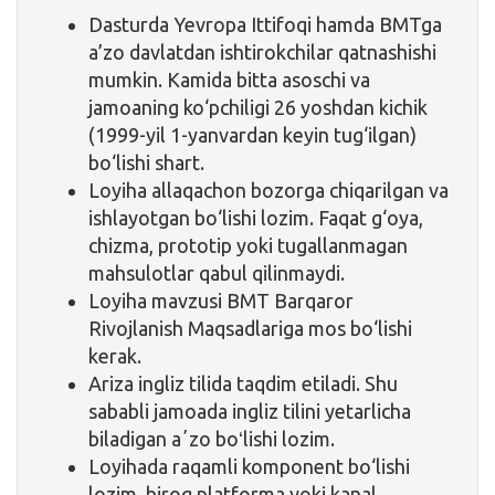
Dasturda Yevropa Ittifoqi hamda BMTga
a’zo davlatdan ishtirokchilar qatnashishi
mumkin. Kamida bitta asoschi va
jamoaning ko‘pchiligi 26 yoshdan kichik
(1999-yil 1-yanvardan keyin tug‘ilgan)
bo‘lishi shart.
Loyiha allaqachon bozorga chiqarilgan va
ishlayotgan bo‘lishi lozim. Faqat g‘oya,
chizma, prototip yoki tugallanmagan
mahsulotlar qabul qilinmaydi.
Loyiha mavzusi BMT Barqaror
Rivojlanish Maqsadlariga mos bo‘lishi
kerak.
Ariza ingliz tilida taqdim etiladi. Shu
sababli jamoada ingliz tilini yetarlicha
biladigan aʼzo boʻlishi lozim.
Loyihada raqamli komponent bo‘lishi
lozim, biroq platforma yoki kanal