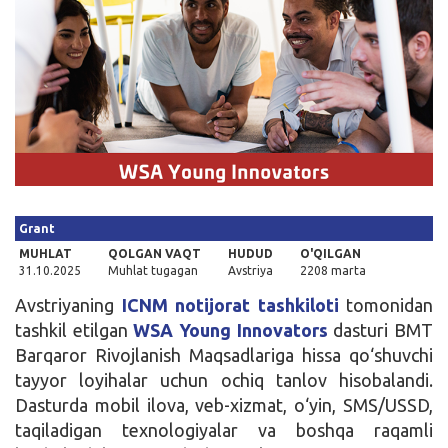
Kirish
Grant
MUHLAT
QOLGAN VAQT
HUDUD
O'QILGAN
31.10.2025
Muhlat tugagan
Avstriya
2208 marta
Avstriyaning
ICNM notijorat tashkiloti
tomonidan
tashkil etilgan
WSA Young Innovators
dasturi BMT
Barqaror Rivojlanish Maqsadlariga hissa qo‘shuvchi
tayyor loyihalar uchun ochiq tanlov hisobalandi.
Dasturda mobil ilova, veb-xizmat, o‘yin, SMS/USSD,
taqiladigan texnologiyalar va boshqa raqamli