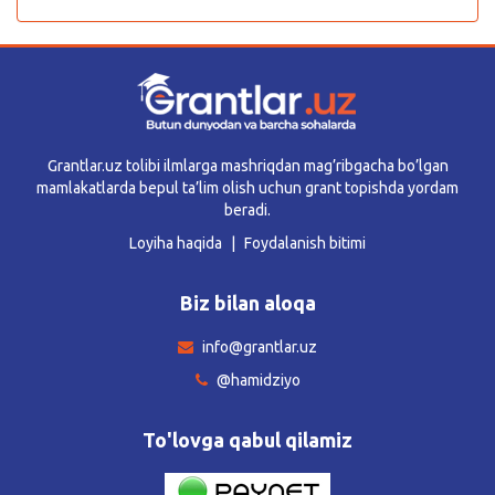
Grantlar.uz tolibi ilmlarga mashriqdan mag’ribgacha bo’lgan
mamlakatlarda bepul ta’lim olish uchun grant topishda yordam
beradi.
Loyiha haqida
Foydalanish bitimi
Biz bilan aloqa
info@grantlar.uz
@hamidziyo
To'lovga qabul qilamiz