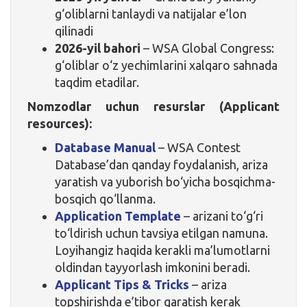
g‘oliblarni tanlaydi va natijalar e’lon
qilinadi
2026-yil bahori
– WSA Global Congress:
g‘oliblar o‘z yechimlarini xalqaro sahnada
taqdim etadilar.
Nomzodlar uchun resurslar (Applicant
resources):
Database Manual
– WSA Contest
Database’dan qanday foydalanish, ariza
yaratish va yuborish bo‘yicha bosqichma-
bosqich qo‘llanma.
Application Template
– arizani to‘g‘ri
to‘ldirish uchun tavsiya etilgan namuna.
Loyihangiz haqida kerakli ma’lumotlarni
oldindan tayyorlash imkonini beradi.
Applicant Tips & Tricks
– ariza
topshirishda e’tibor qaratish kerak