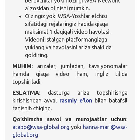
beruvchilar yoki hozirgi WSA Network
aʼzosidan olinishi mumkin.
O’zingiz yoki WSA-Yoshlar elchisi
sifatidagi rejalaringiz haqida qisqa
maksimal 1 daqiqali video havolasi.
Videoni istalgan platformangizga
yuklang va havolasini ariza shaklida
qoldiring.
MUHIM
: arizalar, jumladan, tavsiyonomalar
hamda qisqa video ham, ingliz tilida
topshiriladi.
ESLATMA
: dasturga ariza topshirishga
kirishishdan avval
rasmiy e’lon
bilan batafsil
tanishib chiqing.
Qo’shimcha savol va murojaatlar uchun
:
atabo@wsa-global.org
yoki
hanna-mari@wsa-
global.org