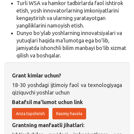
Turli WSA va hamkor tadbirlarda faol ishtirok
etish, yosh innovatorlarning imkoniyatlarini
kengaytirish va ularning yaratayotgan
yangiliklarini namoyish etish.
Dunyo boʻylab yoshlarning innovatsiyalari va
yutuqlari haqida ma’lumotga ega bo’lib,
jamiyatda ishonchli bilim manbayi boʻlib xizmat
qilish va boshqalar.
Grant kimlar uchun?
18-30 yoshdagi ijtimoiy faol va texnologiyaga
qiziquvchi yoshlar uchun
Batafsil ma'lumot uchun link
Ariza topshirish
Rasmiy havola
Grantning manfaatli jihatlari: