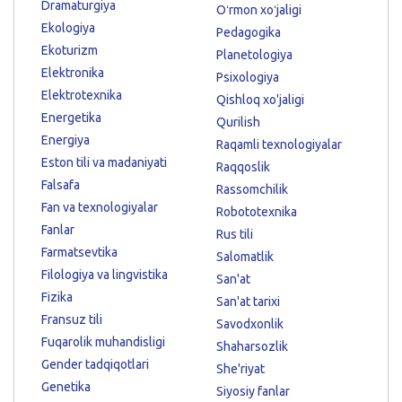
Dramaturgiya
Oʻrmon xoʻjaligi
Ekologiya
Pedagogika
Ekoturizm
Planetologiya
Elektronika
Psixologiya
Elektrotexnika
Qishloq xo'jaligi
Energetika
Qurilish
Energiya
Raqamli texnologiyalar
Eston tili va madaniyati
Raqqoslik
Falsafa
Rassomchilik
Fan va texnologiyalar
Robototexnika
Fanlar
Rus tili
Farmatsevtika
Salomatlik
Filologiya va lingvistika
San'at
Fizika
San'at tarixi
Fransuz tili
Savodxonlik
Fuqarolik muhandisligi
Shaharsozlik
Gender tadqiqotlari
She'riyat
Genetika
Siyosiy fanlar