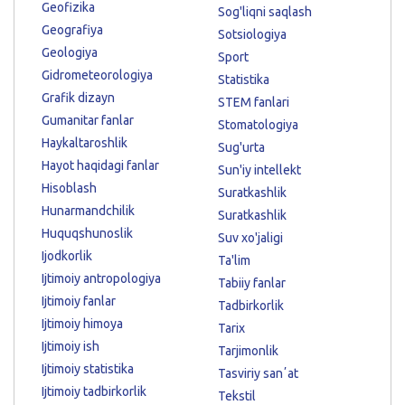
Geofizika
Sog'liqni saqlash
Geografiya
Sotsiologiya
Geologiya
Sport
Gidrometeorologiya
Statistika
Grafik dizayn
STEM fanlari
Gumanitar fanlar
Stomatologiya
Haykaltaroshlik
Sug'urta
Hayot haqidagi fanlar
Sun'iy intellekt
Hisoblash
Suratkashlik
Hunarmandchilik
Suratkashlik
Huquqshunoslik
Suv xo'jaligi
Ijodkorlik
Ta'lim
Ijtimoiy antropologiya
Tabiiy fanlar
Ijtimoiy fanlar
Tadbirkorlik
Ijtimoiy himoya
Tarix
Ijtimoiy ish
Tarjimonlik
Ijtimoiy statistika
Tasviriy sanʼat
Ijtimoiy tadbirkorlik
Tekstil