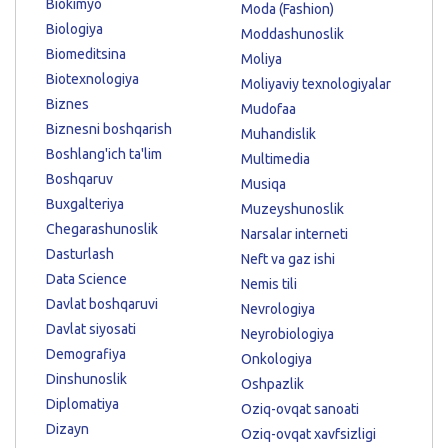
Biokimyo
Moda (Fashion)
Biologiya
Moddashunoslik
Biomeditsina
Moliya
Biotexnologiya
Moliyaviy texnologiyalar
Biznes
Mudofaa
Biznesni boshqarish
Muhandislik
Boshlang'ich ta'lim
Multimedia
Boshqaruv
Musiqa
Buxgalteriya
Muzeyshunoslik
Chegarashunoslik
Narsalar interneti
Dasturlash
Neft va gaz ishi
Data Science
Nemis tili
Davlat boshqaruvi
Nevrologiya
Davlat siyosati
Neyrobiologiya
Demografiya
Onkologiya
Dinshunoslik
Oshpazlik
Diplomatiya
Oziq-ovqat sanoati
Dizayn
Oziq-ovqat xavfsizligi