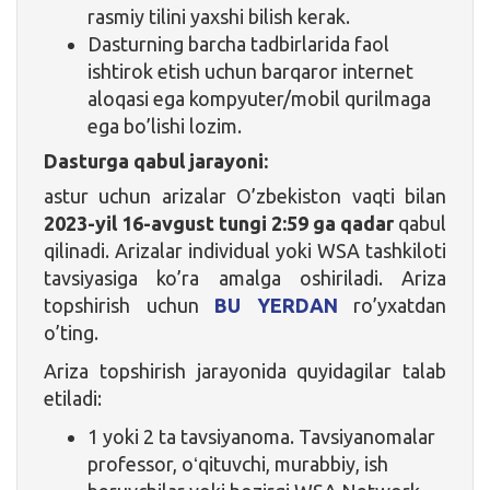
rasmiy tilini yaxshi bilish kerak.
Dasturning barcha tadbirlarida faol
ishtirok etish uchun barqaror internet
aloqasi ega kompyuter/mobil qurilmaga
ega bo’lishi lozim.
Dasturga qabul jarayoni:
astur uchun arizalar O’zbekiston vaqti bilan
2023-yil 16-avgust tungi 2:59 ga qadar
qabul
qilinadi. Arizalar individual yoki WSA tashkiloti
tavsiyasiga ko’ra amalga oshiriladi. Ariza
topshirish uchun
BU YERDAN
ro’yxatdan
o’ting.
Ariza topshirish jarayonida quyidagilar talab
etiladi:
1 yoki 2 ta tavsiyanoma. Tavsiyanomalar
professor, oʻqituvchi, murabbiy, ish