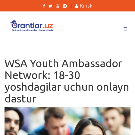
Kirish
|
Grantlar
Tanlovlar
WSA Youth Ambassador
Ishlar
Network: 18-30
Kurslar
yoshdagilar uchun onlayn
Blog
dastur
Yana
Qidirish