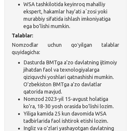
WSA tashkilotida keyinroq mahalliy
ekspert, hakamlar hay’ati aʼzosi yoki
murabbiy sifatida ishlash imkoniyatiga
ega bo’lishi mumkin.
Talablar:
Nomzodlar uchun qoʻyilgan talablar
quyidagicha:
Dasturda BMTga a’zo davlatning ijtimoiy
jihatdan faol va texnologiyalarga
qiziquvchi yoshlari qatnashishi mumkin.
O’zbekiston BMTga a’zo davlatlar
qatorida mavjud.
Nomzod 2023-yil 15-avgust holatiga
ko’ra, 18-30 yosh orasida bo’lishi lozim.
Yiliga kamida 25 kun davomida WSA
tadbirlarida faol ishtirok etishi lozim.
Ingliz va o’zlari yashayotgan davlatning