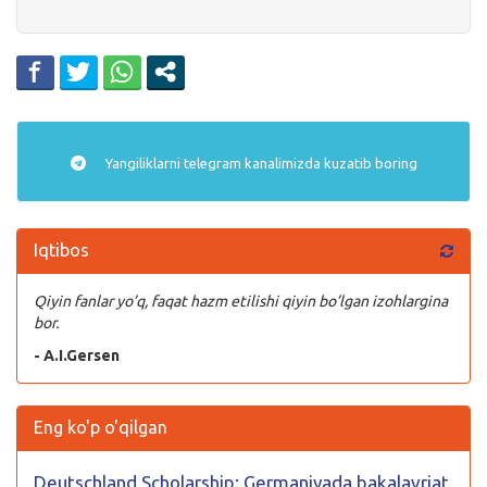
Yangiliklarni
telegram
kanalimizda kuzatib boring
Iqtibos
Qiyin fanlar yo’q, faqat hazm etilishi qiyin bo’lgan izohlargina
bor.
- A.I.Gersen
Eng ko'p o'qilgan
Deutschland Scholarship: Germaniyada bakalavriat