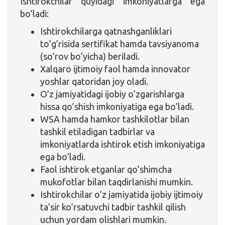
Ishtirokchilar quyidagi imkoniyatlarga ega
bo’ladi:
Ishtirokchilarga qatnashganliklari
to’g’risida sertifikat hamda tavsiyanoma
(so’rov bo’yicha) beriladi.
Xalqaro ijtimoiy faol hamda innovator
yoshlar qatoridan joy oladi.
O’z jamiyatidagi ijobiy o’zgarishlarga
hissa qo’shish imkoniyatiga ega bo’ladi.
WSA hamda hamkor tashkilotlar bilan
tashkil etiladigan tadbirlar va
imkoniyatlarda ishtirok etish imkoniyatiga
ega bo’ladi.
Faol ishtirok etganlar qo’shimcha
mukofotlar bilan taqdirlanishi mumkin.
Ishtirokchilar o’z jamiyatida ijobiy ijtimoiy
ta’sir ko’rsatuvchi tadbir tashkil qilish
uchun yordam olishlari mumkin.