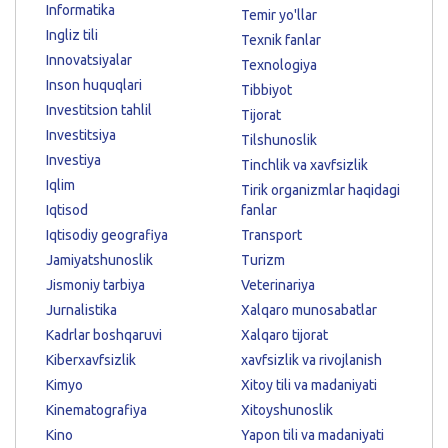
Informatika
Temir yo'llar
Ingliz tili
Texnik fanlar
Innovatsiyalar
Texnologiya
Inson huquqlari
Tibbiyot
Investitsion tahlil
Tijorat
Investitsiya
Tilshunoslik
Investiya
Tinchlik va xavfsizlik
Iqlim
Tirik organizmlar haqidagi
Iqtisod
fanlar
Iqtisodiy geografiya
Transport
Jamiyatshunoslik
Turizm
Jismoniy tarbiya
Veterinariya
Jurnalistika
Xalqaro munosabatlar
Kadrlar boshqaruvi
Xalqaro tijorat
Kiberxavfsizlik
xavfsizlik va rivojlanish
Kimyo
Xitoy tili va madaniyati
Kinematografiya
Xitoyshunoslik
Kino
Yapon tili va madaniyati