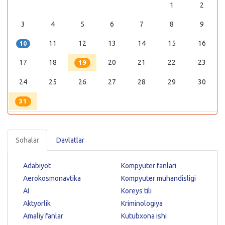
1
2
3
4
5
6
7
8
9
11
12
13
14
15
16
10
17
18
20
21
22
23
19
24
25
26
27
28
29
30
31
Sohalar
Davlatlar
Adabiyot
Kompyuter fanlari
Aerokosmonavtika
Kompyuter muhandisligi
AI
Koreys tili
Aktyorlik
Kriminologiya
Amaliy fanlar
Kutubxona ishi