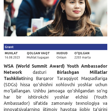
Kirish
Grant
MUHLAT
QOLGAN VAQT
HUDUD
O'QILGAN
16.08.2023
Muhlat tugagan
Onlayn
2203 marta
WSA (World Summit Award) Youth Ambassador
Network
dasturi
Birlashgan Millatlar
Tashkiloti
ning Barqaror Taraqqiyot Maqsadlariga
(SDGs) hissa qo’shishni xohlovchi yoshlar uchun
mo’ljallangan. Ushbu jamoaga qo’shilgandan so’ng
har bir ishtirokchi yoshlar elchisi (Youth
Ambassador) sifatida zamonaviy texnologiya va
innovatsiyalarning ijtimoiy hayotga ijobiy ta’sirini