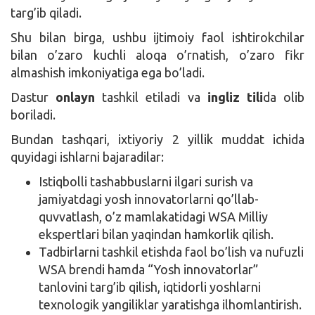
targ’ib qiladi.
Shu bilan birga, ushbu ijtimoiy faol ishtirokchilar
bilan o’zaro kuchli aloqa o’rnatish, o’zaro fikr
almashish imkoniyatiga ega bo’ladi.
Dastur
onlayn
tashkil etiladi va
ingliz tili
da olib
boriladi.
Bundan tashqari, ixtiyoriy 2 yillik muddat ichida
quyidagi ishlarni bajaradilar:
Istiqbolli tashabbuslarni ilgari surish va
jamiyatdagi yosh innovatorlarni qo’llab-
quvvatlash, o’z mamlakatidagi WSA Milliy
ekspertlari bilan yaqindan hamkorlik qilish.
Tadbirlarni tashkil etishda faol bo’lish va nufuzli
WSA brendi hamda “Yosh innovatorlar”
tanlovini targ’ib qilish, iqtidorli yoshlarni
texnologik yangiliklar yaratishga ilhomlantirish.