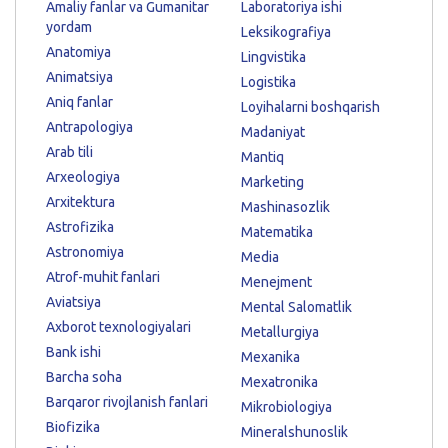
Amaliy fanlar va Gumanitar
Laboratoriya ishi
yordam
Leksikografiya
Anatomiya
Lingvistika
Animatsiya
Logistika
Aniq fanlar
Loyihalarni boshqarish
Antrapologiya
Madaniyat
Arab tili
Mantiq
Arxeologiya
Marketing
Arxitektura
Mashinasozlik
Astrofizika
Matematika
Astronomiya
Media
Atrof-muhit fanlari
Menejment
Aviatsiya
Mental Salomatlik
Axborot texnologiyalari
Metallurgiya
Bank ishi
Mexanika
Barcha soha
Mexatronika
Barqaror rivojlanish fanlari
Mikrobiologiya
Biofizika
Mineralshunoslik