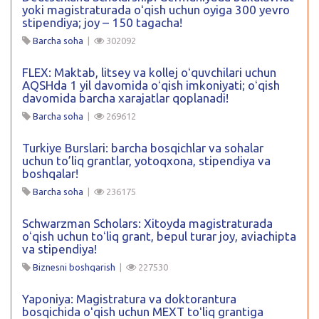
yoki magistraturada oʻqish uchun oyiga 300 yevro
stipendiya; joy – 150 tagacha!
Barcha soha
|
302092
FLEX: Maktab, litsey va kollej oʻquvchilari uchun
AQSHda 1 yil davomida oʻqish imkoniyati; oʻqish
davomida barcha xarajatlar qoplanadi!
Barcha soha
|
269612
Turkiye Burslari: barcha bosqichlar va sohalar
uchun to’liq grantlar, yotoqxona, stipendiya va
boshqalar!
Barcha soha
|
236175
Schwarzman Scholars: Xitoyda magistraturada
oʻqish uchun toʻliq grant, bepul turar joy, aviachipta
va stipendiya!
Biznesni boshqarish
|
227530
Yaponiya: Magistratura va doktorantura
bosqichida oʻqish uchun MEXT toʻliq grantiga