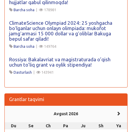
hujjatlar qabul qilinmoqda!
Barcha soha
|
178981
ClimateScience Olympiad 2024: 25 yoshgacha
boʻlganlar uchun onlayn olimpiada: mukofot
jamgʻarmasi 15 000 dollar va gʻoliblar Bakuga
bepul safar qiladi!
Barcha soha
|
149764
Rossiya: Bakalavriat va magistraturada o’qish
uchun to’liq grant va oylik stipendiya!
Dasturlash
|
143941
Grantlar taqvimi
Avgust 2026
Du
Se
Ch
Pa
Ju
Sh
Ya