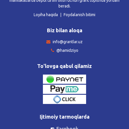
mamlakatlarda bepul ta’lim olish uchun grant topishda yordam
beradi.
Loyiha haqida
Foydalanish bitimi
Biz bilan aloqa
info@grantlar.uz
@hamidziyo
To'lovga qabul qilamiz
Ijtimoiy tarmoqlarda
Facebook