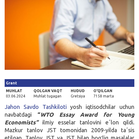
Kirish
Grant
MUHLAT
QOLGAN VAQT
HUDUD
O'QILGAN
03.06.2024
Muhlat tugagan
Gretsiya
7158 marta
Jahon Savdo Tashkiloti
yosh iqtisodchilar uchun
navbatdagi
“
WTO Essay Award for Young
Economists”
ilmiy esselar tanlovini eʼlon qildi.
Mazkur tanlov JST tomonidan 2009-yilda taʼsis
etilgan. Tanlov JST va JST bilan bogʻliq masalalar