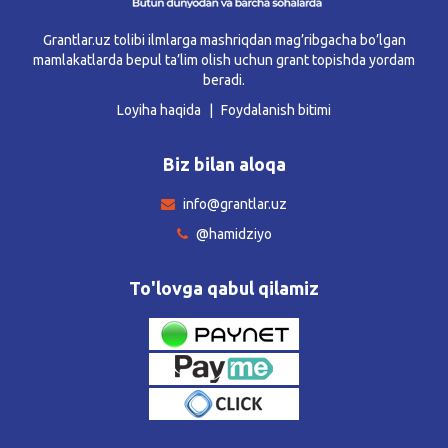
Grantlar.uz tolibi ilmlarga mashriqdan mag’ribgacha bo’lgan
mamlakatlarda bepul ta’lim olish uchun grant topishda yordam
beradi.
Loyiha haqida
Foydalanish bitimi
Biz bilan aloqa
info@grantlar.uz
@hamidziyo
To'lovga qabul qilamiz