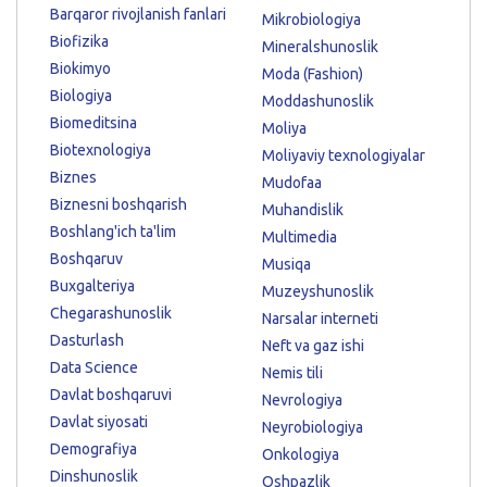
Barqaror rivojlanish fanlari
Mikrobiologiya
Biofizika
Mineralshunoslik
Biokimyo
Moda (Fashion)
Biologiya
Moddashunoslik
Biomeditsina
Moliya
Biotexnologiya
Moliyaviy texnologiyalar
Biznes
Mudofaa
Biznesni boshqarish
Muhandislik
Boshlang'ich ta'lim
Multimedia
Boshqaruv
Musiqa
Buxgalteriya
Muzeyshunoslik
Chegarashunoslik
Narsalar interneti
Dasturlash
Neft va gaz ishi
Data Science
Nemis tili
Davlat boshqaruvi
Nevrologiya
Davlat siyosati
Neyrobiologiya
Demografiya
Onkologiya
Dinshunoslik
Oshpazlik