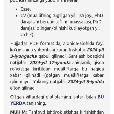
Esse.
CV (muallifning tugʻilgan yili, ish joyi, PhD
darajasini bergan taʼlim muassasasi, PhD
darajasi olingan/olinishi kutilayotgan yil
va h.k).
Hujjatlar PDF formatida, alohida-alohida fayl
koʻrinishida yuborilishi zarur. Insholar
2024-yil
3-iyungacha
qabul qilinadi. Saralash bosqichi
natijalari
2024-yil 17-iyunda
aniqlanib, qisqa
roʻyxatga kiritilgan mualliflarga bu haqida
xabar qilinadi (qolgan mualliflarga xabar
qilinmaydi. Yakuniy natijalar
2024-yil 8-iyulda
eʻlon qilinadi.
Oʻtgan yillardagi gʻoliblarning ishlari bilan
BU
YERDA
tanishing.
MUHIM:
Tanlovd ishtirok etishga kirishishdan