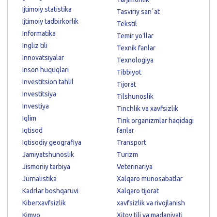
Ijtimoiy statistika
Tasviriy sanʼat
Ijtimoiy tadbirkorlik
Tekstil
Informatika
Temir yo'llar
Ingliz tili
Texnik fanlar
Innovatsiyalar
Texnologiya
Inson huquqlari
Tibbiyot
Investitsion tahlil
Tijorat
Investitsiya
Tilshunoslik
Investiya
Tinchlik va xavfsizlik
Iqlim
Tirik organizmlar haqidagi
Iqtisod
fanlar
Iqtisodiy geografiya
Transport
Jamiyatshunoslik
Turizm
Jismoniy tarbiya
Veterinariya
Jurnalistika
Xalqaro munosabatlar
Kadrlar boshqaruvi
Xalqaro tijorat
Kiberxavfsizlik
xavfsizlik va rivojlanish
Kimyo
Xitoy tili va madaniyati