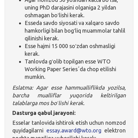
uning PhD darajasini olganiga 2 yildan
oshmagan boʻlishi kerak.
Esseda savdo siyosati va xalqaro savdo
hamkorligi bilan bogʻliq muammolar tahlil
qilinishi kerak.
Esse hajmi 15 000 soʻzdan oshmasligi
kerak.
Tanlovda gʻolib topilgan esse WTO
Working Paper Seriesʼda chop etilishi
mumkin.
Eslatma: Agar esse hammualliflikda yozilsa,
barcha mualliflar yuqorida keltirilgan
talablarga mos boʻlishi kerak.
Dasturga qabul jarayoni:
Esselar tanlovida ishtirok etish uchun nomzod
quyidagilarni
essay.award@wto.org
elektron
pochta manziliga yuborilishi kerak: