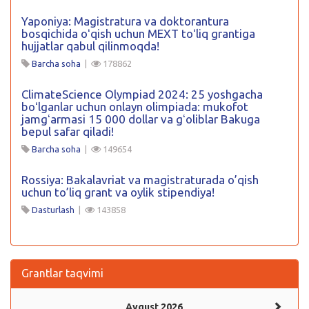
Yaponiya: Magistratura va doktorantura
bosqichida oʻqish uchun MEXT toʻliq grantiga
hujjatlar qabul qilinmoqda!
Barcha soha
|
178862
ClimateScience Olympiad 2024: 25 yoshgacha
boʻlganlar uchun onlayn olimpiada: mukofot
jamgʻarmasi 15 000 dollar va gʻoliblar Bakuga
bepul safar qiladi!
Barcha soha
|
149654
Rossiya: Bakalavriat va magistraturada o’qish
uchun to’liq grant va oylik stipendiya!
Dasturlash
|
143858
Grantlar taqvimi
Avgust 2026