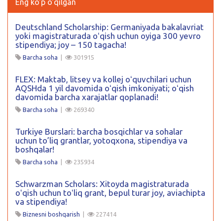
Eng ko'p o'qilgan
Deutschland Scholarship: Germaniyada bakalavriat
yoki magistraturada oʻqish uchun oyiga 300 yevro
stipendiya; joy – 150 tagacha!
Barcha soha
|
301915
FLEX: Maktab, litsey va kollej oʻquvchilari uchun
AQSHda 1 yil davomida oʻqish imkoniyati; oʻqish
davomida barcha xarajatlar qoplanadi!
Barcha soha
|
269340
Turkiye Burslari: barcha bosqichlar va sohalar
uchun to’liq grantlar, yotoqxona, stipendiya va
boshqalar!
Barcha soha
|
235934
Schwarzman Scholars: Xitoyda magistraturada
oʻqish uchun toʻliq grant, bepul turar joy, aviachipta
va stipendiya!
Biznesni boshqarish
|
227414