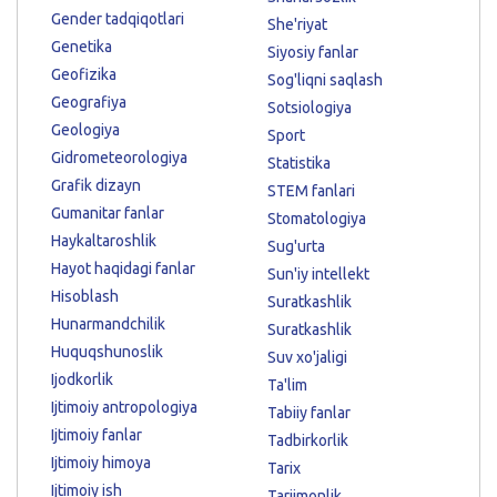
Gender tadqiqotlari
She'riyat
Genetika
Siyosiy fanlar
Geofizika
Sog'liqni saqlash
Geografiya
Sotsiologiya
Geologiya
Sport
Gidrometeorologiya
Statistika
Grafik dizayn
STEM fanlari
Gumanitar fanlar
Stomatologiya
Haykaltaroshlik
Sug'urta
Hayot haqidagi fanlar
Sun'iy intellekt
Hisoblash
Suratkashlik
Hunarmandchilik
Suratkashlik
Huquqshunoslik
Suv xo'jaligi
Ijodkorlik
Ta'lim
Ijtimoiy antropologiya
Tabiiy fanlar
Ijtimoiy fanlar
Tadbirkorlik
Ijtimoiy himoya
Tarix
Ijtimoiy ish
Tarjimonlik