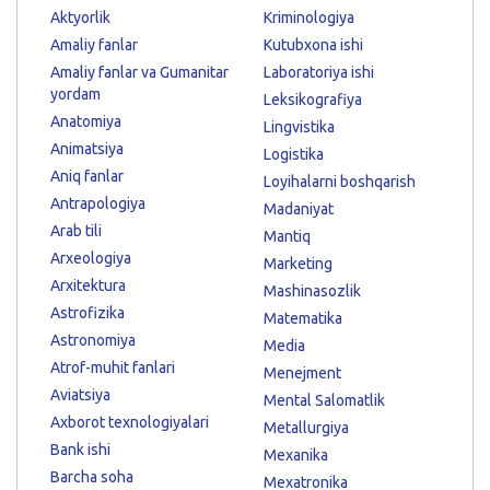
Aktyorlik
Kriminologiya
Amaliy fanlar
Kutubxona ishi
Amaliy fanlar va Gumanitar
Laboratoriya ishi
yordam
Leksikografiya
Anatomiya
Lingvistika
Animatsiya
Logistika
Aniq fanlar
Loyihalarni boshqarish
Antrapologiya
Madaniyat
Arab tili
Mantiq
Arxeologiya
Marketing
Arxitektura
Mashinasozlik
Astrofizika
Matematika
Astronomiya
Media
Atrof-muhit fanlari
Menejment
Aviatsiya
Mental Salomatlik
Axborot texnologiyalari
Metallurgiya
Bank ishi
Mexanika
Barcha soha
Mexatronika