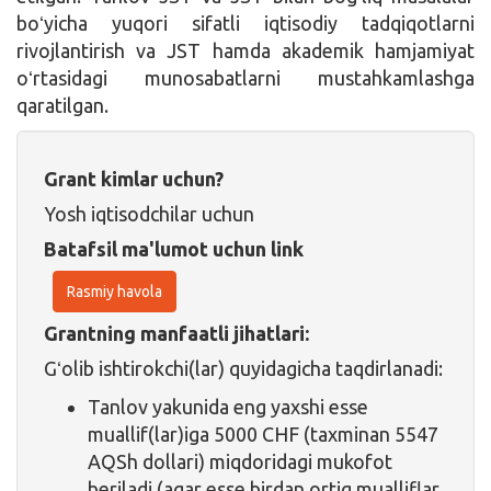
boʻyicha yuqori sifatli iqtisodiy tadqiqotlarni
rivojlantirish va JST hamda akademik hamjamiyat
oʻrtasidagi munosabatlarni mustahkamlashga
qaratilgan.
Grant kimlar uchun?
Yosh iqtisodchilar uchun
Batafsil ma'lumot uchun link
Rasmiy havola
Grantning manfaatli jihatlari:
Gʻolib ishtirokchi(lar) quyidagicha taqdirlanadi:
Tanlov yakunida eng yaxshi esse
muallif(lar)iga 5000 CHF (taxminan 5547
AQSh dollari) miqdoridagi mukofot
beriladi (agar esse birdan ortiq mualliflar