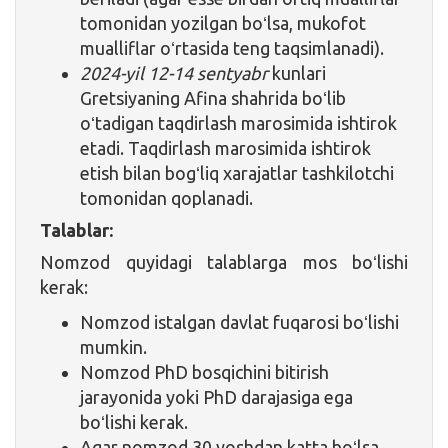
tomonidan yozilgan boʻlsa, mukofot
mualliflar oʻrtasida teng taqsimlanadi).
2024-yil 12-14 sentyabr
kunlari
Gretsiyaning Afina shahrida boʻlib
oʻtadigan taqdirlash marosimida ishtirok
etadi. Taqdirlash marosimida ishtirok
etish bilan bogʻliq xarajatlar tashkilotchi
tomonidan qoplanadi.
Talablar:
Nomzod quyidagi talablarga mos boʻlishi
kerak:
Nomzod istalgan davlat fuqarosi boʻlishi
mumkin.
Nomzod PhD bosqichini bitirish
jarayonida yoki PhD darajasiga ega
boʻlishi kerak.
Agar nomzod 30 yoshdan katta boʻlsa,