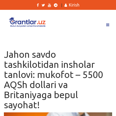
Kirish
|
Grantlar
Tanlovlar
Jahon savdo
Ishlar
tashkilotidan insholar
Kurslar
tanlovi: mukofot – 5500
Blog
AQSh dollari va
Yana
Britaniyaga bepul
sayohat!
Qidirish