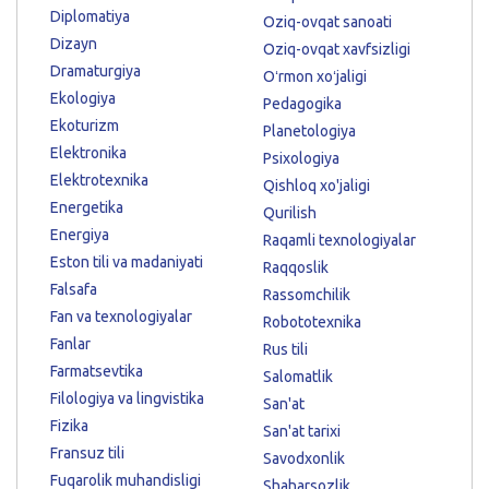
Diplomatiya
Oziq-ovqat sanoati
Dizayn
Oziq-ovqat xavfsizligi
Dramaturgiya
Oʻrmon xoʻjaligi
Ekologiya
Pedagogika
Ekoturizm
Planetologiya
Elektronika
Psixologiya
Elektrotexnika
Qishloq xo'jaligi
Energetika
Qurilish
Energiya
Raqamli texnologiyalar
Eston tili va madaniyati
Raqqoslik
Falsafa
Rassomchilik
Fan va texnologiyalar
Robototexnika
Fanlar
Rus tili
Farmatsevtika
Salomatlik
Filologiya va lingvistika
San'at
Fizika
San'at tarixi
Fransuz tili
Savodxonlik
Fuqarolik muhandisligi
Shaharsozlik