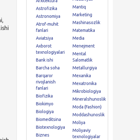
Arxitektura
Mantiq
Astrofizika
Marketing
Astronomiya
i,
Mashinasozlik
Atrof-muhit
ishi
fanlari
Matematika
Aviatsiya
Media
Axborot
Menejment
texnologiyalari
Mental
Bank ishi
Salomatlik
Barcha soha
Metallurgiya
Barqaror
Mexanika
rivojlanish
Mexatronika
fanlari
Mikrobiologiya
Biofizika
Mineralshunoslik
Biokimyo
Moda (Fashion)
Biologiya
Moddashunoslik
Biomeditsina
Moliya
Biotexnologiya
Moliyaviy
Biznes
texnologiyalar
hish