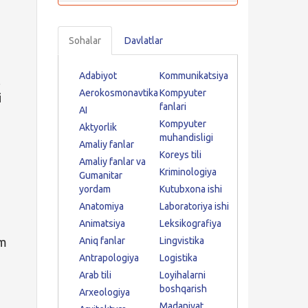
Sohalar
Davlatlar
Adabiyot
Kommunikatsiya
.
Aerokosmonavtika
Kompyuter
i
fanlari
AI
Kompyuter
Aktyorlik
muhandisligi
Amaliy fanlar
Koreys tili
Amaliy fanlar va
Kriminologiya
Gumanitar
yordam
Kutubxona ishi
Anatomiya
Laboratoriya ishi
Animatsiya
Leksikografiya
am
Aniq fanlar
Lingvistika
Antrapologiya
Logistika
Arab tili
Loyihalarni
boshqarish
Arxeologiya
Madaniyat