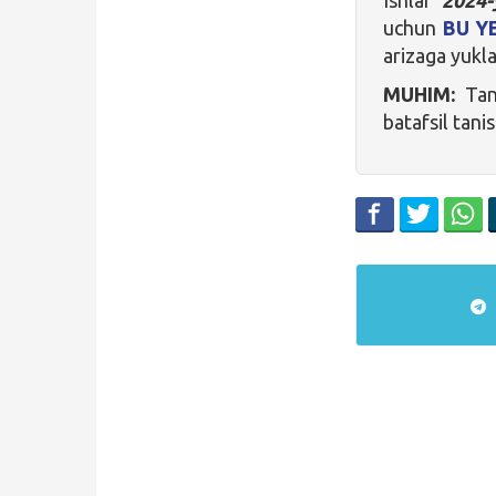
uchun
BU Y
arizaga yukla
MUHIM:
Tanl
batafsil tani