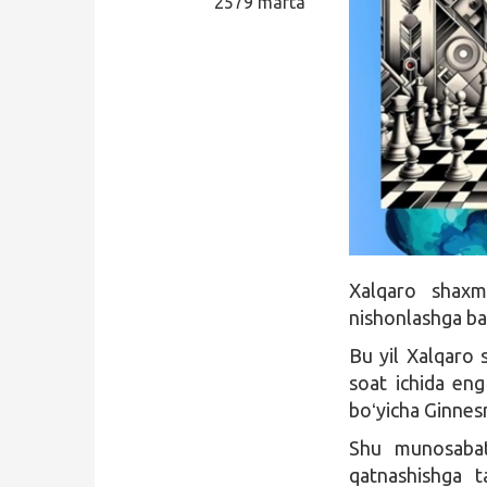
2579 marta
Qidirish
Kirish
Xalqaro shaxm
nishonlashga bag
Bu yil Xalqaro 
soat ichida eng
boʻyicha Ginnesn
Shu munosabat
qatnashishga t