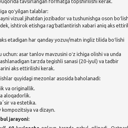
uqorida tavsirlangan formatga topshirilishi kerak.
ga qoʻyilgan talablar:
ayni vizual jihatdan jozibador va tushunishga oson boʻlish
ek, ishtirok etishga ragʻbatlantirish xabari aniq aks ettiril
aks etadigan har qanday yozuv/matn ingliz tilida boʻlishi
 uchun: asar tanlov mavzusini oʻz ichiga olishi va unda
ashlanadigan tarzda tegishli sanasi (20-iyul) va tadbir
arini aks ettirilishi kerak.
 ishlar quyidagi mezonlar asosida baholanadi:
ik va originallik.
 aloqadorlik.
aʼsir va estetika.
kompozitsiya va dizayn.
bul jarayoni:
yil 10-iyulgacha
onlayn tarzda qabul qilinadi. Qatnas