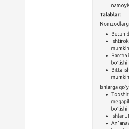
namoyis
Talablar:
Nomzodlarga 
Butun d
Ishtirok
mumkin
Barcha 
boʻlishi
Bitta is
mumkin
Ishlarga qoʻy
Topshir
megapik
boʻlishi
Ishlar 
Anʼanavi