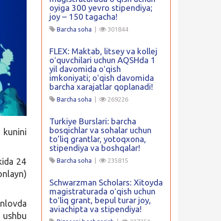
oyiga 300 yevro stipendiya;
joy – 150 tagacha!
Barcha soha
|
301844
FLEX: Maktab, litsey va kollej
oʻquvchilari uchun AQSHda 1
yil davomida oʻqish
imkoniyati; oʻqish davomida
barcha xarajatlar qoplanadi!
Barcha soha
|
269226
Turkiye Burslari: barcha
bosqichlar va sohalar uchun
kunini
to’liq grantlar, yotoqxona,
stipendiya va boshqalar!
kida 24
Barcha soha
|
235815
onlayn)
Schwarzman Scholars: Xitoyda
magistraturada oʻqish uchun
toʻliq grant, bepul turar joy,
nlovda
aviachipta va stipendiya!
 ushbu