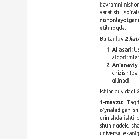
bayramni nishon
yaratish soʻra
nishonlayotgan
etilmoqda.
Bu tanlov
2 kat
AI asari:
Us
algoritmlar
Anʼanaviy 
chizish (pa
qilinadi.
Ishlar quyidagi
1-mavzu:
Taqdi
oʻynaladigan sh
urinishda ishtir
shuningdek, sha
universal ekanig