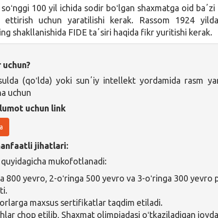
 soʻnggi 100 yil ichida sodir boʻlgan shaxmatga oid baʼz
s ettirish uchun yaratilishi kerak. Rassom 1924 yild
g shakllanishida FIDE taʼsiri haqida fikr yuritishi kerak.
r uchun?
ulda (qoʻlda) yoki sunʼiy intellekt yordamida rasm ya
ha uchun
lumot uchun link
a
nfaatli jihatlari:
 quyidagicha mukofotlanadi:
ga 800 yevro, 2-oʻringa 500 yevro va 3-oʻringa 300 yevro 
i.
orlarga maxsus sertifikatlar taqdim etiladi.
shlar chop etilib, Shaxmat olimpiadasi oʻtkaziladigan joyd