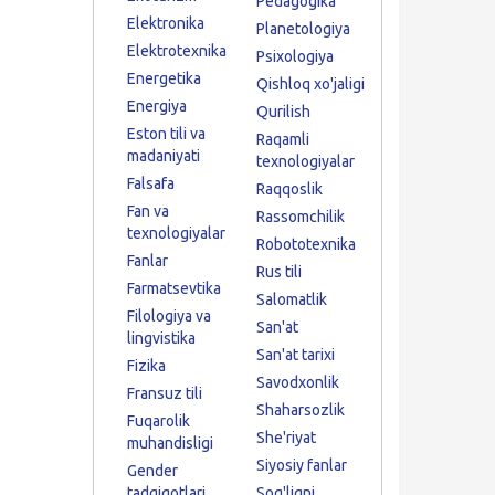
Pedagogika
Elektronika
Planetologiya
Elektrotexnika
Psixologiya
Energetika
Qishloq xo'jaligi
Energiya
Qurilish
Eston tili va
Raqamli
madaniyati
texnologiyalar
Falsafa
Raqqoslik
Fan va
Rassomchilik
texnologiyalar
Robototexnika
Fanlar
Rus tili
Farmatsevtika
Salomatlik
Filologiya va
San'at
lingvistika
San'at tarixi
Fizika
Savodxonlik
Fransuz tili
Shaharsozlik
Fuqarolik
She'riyat
muhandisligi
Siyosiy fanlar
Gender
tadqiqotlari
Sog'liqni