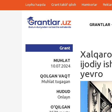
Loyiha haqida
Grant taklif qilish
Hamkorlar
Rekla
GRANTLAR
Grantlar
Tanlovlar
Grant
Xalqaro
Ishlar
MUHLAT
ijodiy i
10.07.2024
yevro
Kurslar
QOLGAN VAQT
Muhlat tugagan
Blog
HUDUD
Onlayn
Yana
O'QILGAN