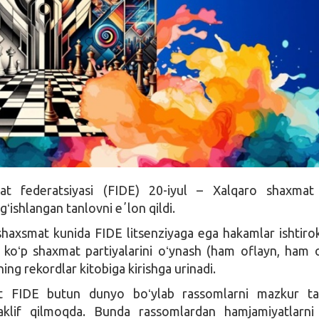
at federatsiyasi (FIDE) 20-iyul – Xalqaro shaxmat 
ʻishlangan tanlovni eʼlon qildi.
shaxsmat kunida FIDE litsenziyaga ega hakamlar ishtiro
 koʻp shaxmat partiyalarini oʻynash (ham oflayn, ham 
ing rekordlar kitobiga kirishga urinadi.
 FIDE butun dunyo boʻylab rassomlarni mazkur ta
aklif qilmoqda. Bunda rassomlardan hamjamiyatlarni