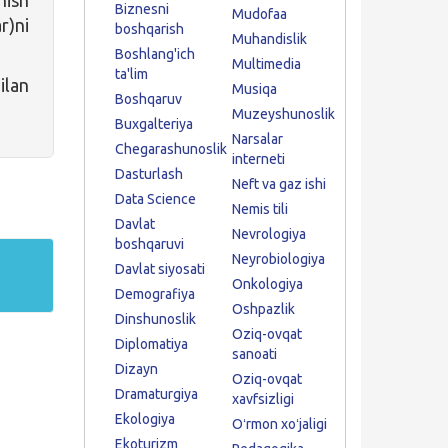
Biznesni
Mudofaa
ar)ni
boshqarish
Muhandislik
Boshlang'ich
Multimedia
ta'lim
ilan
Musiqa
Boshqaruv
Muzeyshunoslik
Buxgalteriya
Narsalar
Chegarashunoslik
interneti
Dasturlash
Neft va gaz ishi
Data Science
Nemis tili
Davlat
Nevrologiya
boshqaruvi
Neyrobiologiya
Davlat siyosati
Onkologiya
Demografiya
Oshpazlik
Dinshunoslik
Oziq-ovqat
Diplomatiya
sanoati
Dizayn
Oziq-ovqat
Dramaturgiya
xavfsizligi
Ekologiya
Oʻrmon xoʻjaligi
Ekoturizm