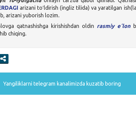
ERDAGI
arizani toʻldirish (ingliz tilida) va yaratilgan ish(l
b, arizani yuborish lozim.
ovga qatnashishga kirishishdan oldin
rasmiy eʼlon
b
shib chiqing.
Yangiliklarni
telegram
kanalimizda kuzatib boring