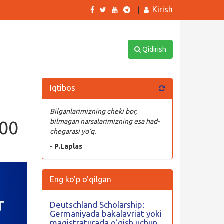
Kirish
|
Qidirish
Iqtibos
Bilganlarimizning cheki bor,
800
bilmagan narsalarimizning esa had-
chegarasi yo‘q.
- P.Laplas
Eng ko'p o'qilgan
Deutschland Scholarship:
Germaniyada bakalavriat yoki
magistraturada oʻqish uchun