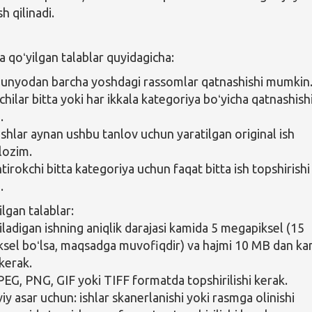
h qilinadi.
qoʻyilgan talablar quyidagicha:
unyodan barcha yoshdagi rassomlar qatnashishi mumkin
chilar bitta yoki har ikkala kategoriya boʻyicha qatnashish
.
ishlar aynan ushbu tanlov uchun yaratilgan original ish
 lozim.
htirokchi bitta kategoriya uchun faqat bitta ish topshirishi
.
ilgan talablar:
iladigan ishning aniqlik darajasi kamida 5 megapiksel (15
sel boʻlsa, maqsadga muvofiqdir) va hajmi 10 MB dan k
 kerak.
JPEG, PNG, GIF yoki TIFF formatda topshirilishi kerak.
y asar uchun: ishlar skanerlanishi yoki rasmga olinishi