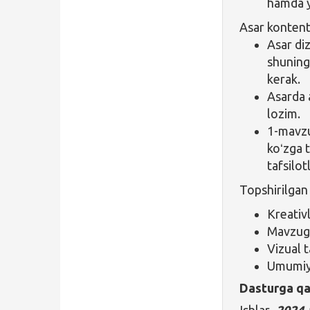
hamda y
Asar kontenti
Asar diz
shuningd
kerak.
Asarda 
lozim.
1-mavzu
koʻzga t
tafsilotl
Topshirilgan
Kreativl
Mavzuga
Vizual t
Umumiy 
Dasturga qa
Ishlar
2024-