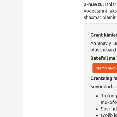
2-mavzu:
Ishlar
voqealarini ak
shaxmat olaminin
Grant kimla
Anʼanaviy us
oluvchi barc
Batafsil ma'
Rasmiy havol
Grantning ma
Sovrindorlar
1-oʻrin
mukofot
Sovrind
Gʻolib i