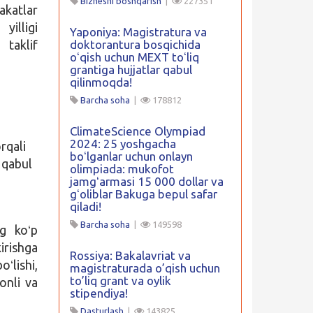
Biznesni boshqarish
|
227351
akatlar
yilligi
Yaponiya: Magistratura va
 taklif
doktorantura bosqichida
oʻqish uchun MEXT toʻliq
grantiga hujjatlar qabul
qilinmoqda!
Barcha soha
|
178812
ClimateScience Olympiad
2024: 25 yoshgacha
rqali
boʻlganlar uchun onlayn
r qabul
olimpiada: mukofot
jamgʻarmasi 15 000 dollar va
gʻoliblar Bakuga bepul safar
qiladi!
Barcha soha
|
149598
g koʻp
irishga
Rossiya: Bakalavriat va
oʻlishi,
magistraturada o’qish uchun
to’liq grant va oylik
onli va
stipendiya!
Dasturlash
|
143825