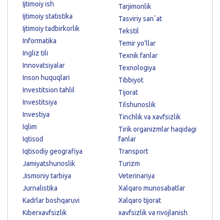
Ijtimoiy ish
Tarjimonlik
Ijtimoiy statistika
Tasviriy sanʼat
Ijtimoiy tadbirkorlik
Tekstil
Informatika
Temir yo'llar
Ingliz tili
Texnik fanlar
Innovatsiyalar
Texnologiya
Inson huquqlari
Tibbiyot
Investitsion tahlil
Tijorat
Investitsiya
Tilshunoslik
Investiya
Tinchlik va xavfsizlik
Iqlim
Tirik organizmlar haqidagi
Iqtisod
fanlar
Iqtisodiy geografiya
Transport
Jamiyatshunoslik
Turizm
Jismoniy tarbiya
Veterinariya
Jurnalistika
Xalqaro munosabatlar
Kadrlar boshqaruvi
Xalqaro tijorat
Kiberxavfsizlik
xavfsizlik va rivojlanish