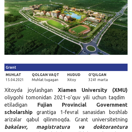
Kirish
Grant
MUHLAT
QOLGAN VAQT
HUDUD
O'QILGAN
15.04.2021
Muhlat tugagan
Xitoy
3241 marta
Xitoyda joylashgan
Xiamen University (XMU)
oliygohi tomonidan 2021-o’quv yili uchun taqdim
etiladigan
Fujian Provincial Government
scholarship
grantiga 1-fevral sanasidan boshlab
arizalar qabul qilinmoqda. Grant universitetning
bakalavr, magistratura va doktorantura