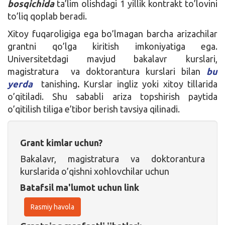
bosqichida
ta’lim olishdagi 1 yillik kontrakt to’lovini
to’liq qoplab beradi.
Xitoy fuqaroligiga ega bo’lmagan barcha arizachilar
grantni qo’lga kiritish imkoniyatiga ega.
Universitetdagi mavjud bakalavr kurslari,
magistratura va doktorantura kurslari bilan
bu
yerda
tanishing
.
Kurslar ingliz yoki xitoy tillarida
o’qitiladi. Shu sababli ariza topshirish paytida
o’qitilish tiliga e’tibor berish tavsiya qilinadi.
Grant kimlar uchun?
Bakalavr, magistratura va doktorantura
kurslarida o’qishni xohlovchilar uchun
Batafsil ma'lumot uchun link
Rasmiy havola