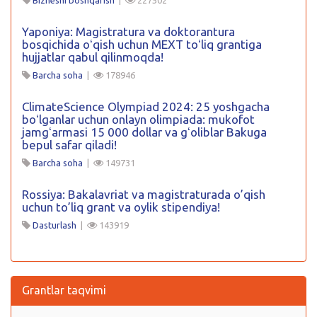
Yaponiya: Magistratura va doktorantura
bosqichida oʻqish uchun MEXT toʻliq grantiga
hujjatlar qabul qilinmoqda!
Barcha soha
|
178946
ClimateScience Olympiad 2024: 25 yoshgacha
boʻlganlar uchun onlayn olimpiada: mukofot
jamgʻarmasi 15 000 dollar va gʻoliblar Bakuga
bepul safar qiladi!
Barcha soha
|
149731
Rossiya: Bakalavriat va magistraturada o’qish
uchun to’liq grant va oylik stipendiya!
Dasturlash
|
143919
Grantlar taqvimi