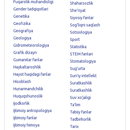
Fuqarolik muhandisligi
Shaharsozlik
Gender tadqiqotlari
She'riyat
Genetika
Siyosiy fanlar
Geofizika
Sog'liqni saqlash
Geografiya
Sotsiologiya
Geologiya
Sport
Gidrometeorologiya
Statistika
Grafik dizayn
STEM fanlari
Gumanitar fanlar
Stomatologiya
Haykaltaroshlik
Sug'urta
Hayot haqidagi fanlar
Sun'iy intellekt
Hisoblash
Suratkashlik
Hunarmandchilik
Suratkashlik
Huquqshunoslik
Suv xo'jaligi
Ijodkorlik
Ta'lim
Ijtimoiy antropologiya
Tabiiy fanlar
Ijtimoiy fanlar
Tadbirkorlik
Ijtimoiy himoya
Tarix