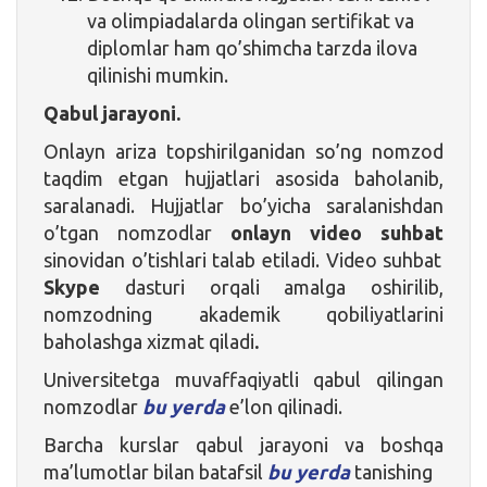
va olimpiadalarda olingan sertifikat va
diplomlar ham qo’shimcha tarzda ilova
qilinishi mumkin.
Qabul jarayoni.
Onlayn ariza topshirilganidan so’ng nomzod
taqdim etgan hujjatlari asosida baholanib,
saralanadi. Hujjatlar bo’yicha saralanishdan
o’tgan nomzodlar
onlayn video suhbat
sinovidan o’tishlari talab etiladi. Video suhbat
Skype
dasturi orqali amalga oshirilib,
nomzodning akademik qobiliyatlarini
baholashga xizmat qiladi
.
Universitetga muvaffaqiyatli qabul qilingan
nomzodlar
bu yerda
e’lon qilinadi.
Barcha kurslar qabul jarayoni va boshqa
ma’lumotlar bilan batafsil
bu yerda
tanishing