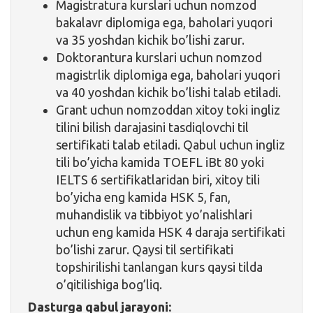
Magistratura kurslari uchun nomzod
bakalavr diplomiga ega, baholari yuqori
va 35 yoshdan kichik bo’lishi zarur.
Doktorantura kurslari uchun nomzod
magistrlik diplomiga ega, baholari yuqori
va 40 yoshdan kichik bo’lishi talab etiladi.
Grant uchun nomzoddan xitoy toki ingliz
tilini bilish darajasini tasdiqlovchi til
sertifikati talab etiladi. Qabul uchun ingliz
tili bo’yicha kamida TOEFL iBt 80 yoki
IELTS 6 sertifikatlaridan biri, xitoy tili
bo’yicha eng kamida HSK 5, fan,
muhandislik va tibbiyot yo’nalishlari
uchun eng kamida HSK 4 daraja sertifikati
bo’lishi zarur. Qaysi til sertifikati
topshirilishi tanlangan kurs qaysi tilda
o’qitilishiga bog’liq.
Dasturga qabul jarayoni: