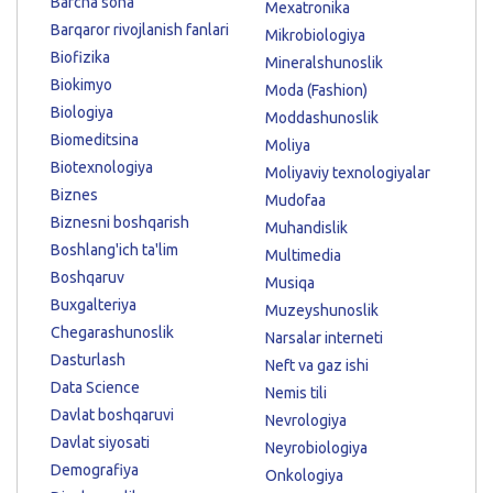
Barcha soha
Mexatronika
Barqaror rivojlanish fanlari
Mikrobiologiya
Biofizika
Mineralshunoslik
Biokimyo
Moda (Fashion)
Biologiya
Moddashunoslik
Biomeditsina
Moliya
Biotexnologiya
Moliyaviy texnologiyalar
Biznes
Mudofaa
Biznesni boshqarish
Muhandislik
Boshlang'ich ta'lim
Multimedia
Boshqaruv
Musiqa
Buxgalteriya
Muzeyshunoslik
Chegarashunoslik
Narsalar interneti
Dasturlash
Neft va gaz ishi
Data Science
Nemis tili
Davlat boshqaruvi
Nevrologiya
Davlat siyosati
Neyrobiologiya
Demografiya
Onkologiya