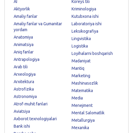
AI
Koreys tili
Aktyorlik
Kriminologiya
Amaliy fanlar
Kutubxona ishi
Amaliy fanlar va Gumanitar
Laboratoriya ishi
yordam
Leksikografiya
Anatomiya
Lingvistika
Animatsiya
Logistika
Aniq fanlar
Loyihalarni boshqarish
Antrapologiya
Madaniyat
Arab tili
Mantiq
Arxeologiya
Marketing
Arxitektura
Mashinasozlik
Astrofizika
Matematika
Astronomiya
Media
Atrof-muhit fanlari
Menejment
Aviatsiya
Mental Salomatlik
Axborot texnologiyalari
Metallurgiya
Bank ishi
Mexanika