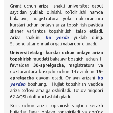
Grant uchun ariza shakli universitet qabul
saytidan yuklab olinishi, to’ldirilishi hamda
bakalavr, magistratura yoki doktorantura
kurslari uchun onlayn ariza topshirish paytida
skaner variantda topshirilishi talab etiladi.
Ariza shaklini
bu yerda
yuklab oling.
Stipendiatlar e-mail orqali xabardor qilinadi.
Universitetdagi kurslar uchun onlayn ariza
topshirish
muddati bakalavr bosqichi uchun 1-
fevraldan
30-aprelgacha,
magistratura va
doktorantura bosqichi uchun 1-fevraldan
15-
aprelgacha
davom etadi. Onlayn arizani
bu
yerdan
boshlang. Hujjat topshirish vaqtida
ariza to’lovi amalga oshiriladi. To’lov miqdori
62 AQSh dollarni tashkil qiladi.
Kurs uchun ariza topshirish vaqtida kerakli
hujjatlar faqat onlayn topshiriladi va qog’oz