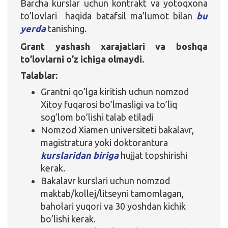
Barcha kurslar uchun kontrakt va yotoqxona
to’lovlari haqida batafsil ma’lumot bilan
bu
yerda
tanishing.
Grant yashash xarajatlari va boshqa
to’lovlarni o’z ichiga olmaydi.
Talablar:
Grantni qo’lga kiritish uchun nomzod
Xitoy fuqarosi bo’lmasligi va to’liq
sog’lom bo’lishi talab etiladi
Nomzod Xiamen universiteti bakalavr,
magistratura yoki doktorantura
kurslaridan biriga
hujjat topshirishi
kerak.
Bakalavr kurslari uchun nomzod
maktab/kollej/litseyni tamomlagan,
baholari yuqori va 30 yoshdan kichik
bo’lishi kerak.