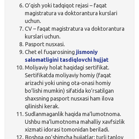
O’qish yoki tadqiqot rejasi – faqat
magistratura va doktorantura
kurslari
uchun.
CV – faqat magistratura va doktorantura
kurslari uchun.
Pasport nusxasi.
Chet el fuqarosining
jismoniy
salomatligini tasdiqlovchi hujjat
Moliyaviy holat haqidagi sertifikat
.
Sertifikatda moliyaviy homiy (faqat
arizachi yoki uning ota-onasi homiy
bo’lishi mumkin) sifatida ko’rsatilgan
shaxsning pasport nusxasi ham ilova
qilinishi kerak.
Sudlanmaganlik haqida ma’lumotnoma.
Ushbu ma’lumotnoma mahalliy xavfsizlik
xizmati idorasi tomonidan beriladi.
Boshqa qo’shimcha hujjatlar
: turli tanlov