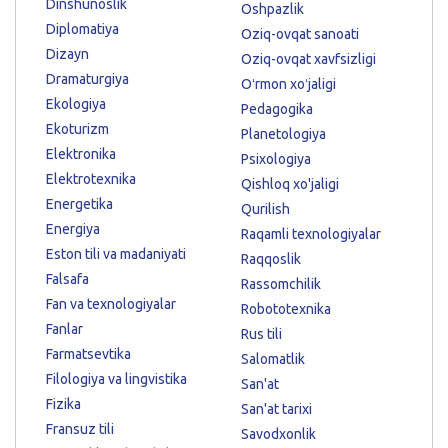
Dinshunoslik
Oshpazlik
Diplomatiya
Oziq-ovqat sanoati
Dizayn
Oziq-ovqat xavfsizligi
Dramaturgiya
Oʻrmon xoʻjaligi
Ekologiya
Pedagogika
Ekoturizm
Planetologiya
Elektronika
Psixologiya
Elektrotexnika
Qishloq xo'jaligi
Energetika
Qurilish
Energiya
Raqamli texnologiyalar
Eston tili va madaniyati
Raqqoslik
Falsafa
Rassomchilik
Fan va texnologiyalar
Robototexnika
Fanlar
Rus tili
Farmatsevtika
Salomatlik
Filologiya va lingvistika
San'at
Fizika
San'at tarixi
Fransuz tili
Savodxonlik