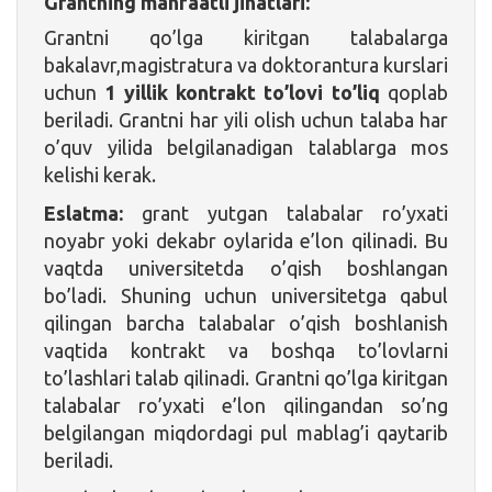
Grantning manfaatli jihatlari:
Grantni qo’lga kiritgan talabalarga
bakalavr,magistratura va doktorantura kurslari
uchun
1 yillik kontrakt to’lovi to’liq
qoplab
beriladi. Grantni har yili olish uchun talaba har
o’quv yilida belgilanadigan talablarga mos
kelishi kerak.
Eslatma:
grant yutgan talabalar ro’yxati
noyabr yoki dekabr oylarida e’lon qilinadi. Bu
vaqtda universitetda o’qish boshlangan
bo’ladi. Shuning uchun universitetga qabul
qilingan barcha talabalar o’qish boshlanish
vaqtida kontrakt va boshqa to’lovlarni
to’lashlari talab qilinadi. Grantni qo’lga kiritgan
talabalar ro’yxati e’lon qilingandan so’ng
belgilangan miqdordagi pul mablag’i qaytarib
beriladi.