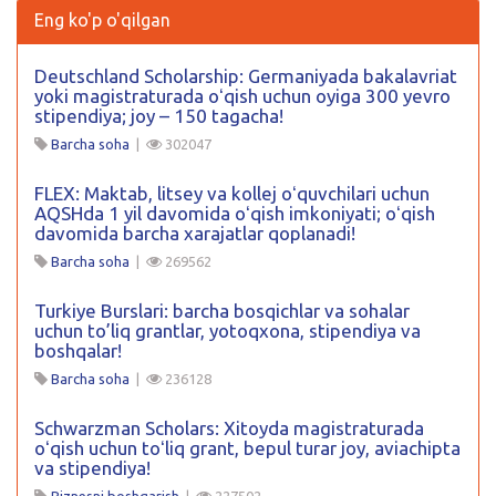
Eng ko'p o'qilgan
Deutschland Scholarship: Germaniyada bakalavriat
yoki magistraturada oʻqish uchun oyiga 300 yevro
stipendiya; joy – 150 tagacha!
Barcha soha
|
302047
FLEX: Maktab, litsey va kollej oʻquvchilari uchun
AQSHda 1 yil davomida oʻqish imkoniyati; oʻqish
davomida barcha xarajatlar qoplanadi!
Barcha soha
|
269562
Turkiye Burslari: barcha bosqichlar va sohalar
uchun to’liq grantlar, yotoqxona, stipendiya va
boshqalar!
Barcha soha
|
236128
Schwarzman Scholars: Xitoyda magistraturada
oʻqish uchun toʻliq grant, bepul turar joy, aviachipta
va stipendiya!
Biznesni boshqarish
|
227502