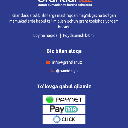
Grantlar.uz tolibi ilmlarga mashriqdan mag’ribgacha bo’lgan
mamlakatlarda bepul ta’lim olish uchun grant topishda yordam
beradi.
Loyiha haqida
Foydalanish bitimi
Biz bilan aloqa
info@grantlar.uz
@hamidziyo
To'lovga qabul qilamiz