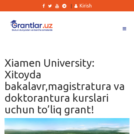
Kirish
|
Grantlar
Tanlovlar
Xiamen University:
Ishlar
Xitoyda
Kurslar
bakalavr,magistratura va
Blog
doktorantura kurslari
Yana
uchun to’liq grant!
Qidirish