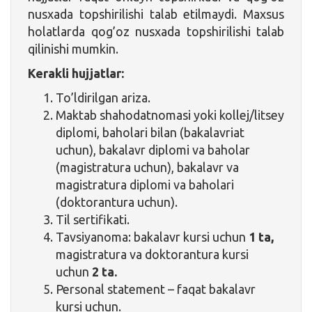
nusxada topshirilishi talab etilmaydi. Maxsus
holatlarda qog’oz nusxada topshirilishi talab
qilinishi mumkin.
Kerakli hujjatlar:
To’ldirilgan ariza.
Maktab
shahodatnomasi
yoki kollej/litsey
diplomi, baholari
bilan (bakalavriat
uchun), b
akalavr diplomi va baholar
(magistratura uchun),
bakalavr va
magistratura diplomi va baholari
(doktorantura uchun).
Til sertifikati.
Tavsiyanoma:
bakalavr kursi uchun
1 ta,
magistratura va doktorantura kursi
uchun
2 ta.
Personal statement – faqat bakalavr
kursi uchun.