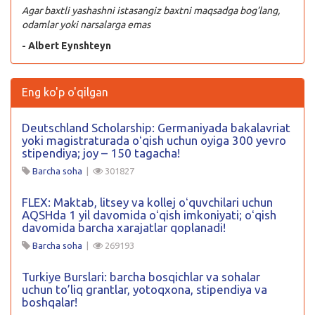
Agar baxtli yashashni istasangiz baxtni maqsadga bog’lang,
odamlar yoki narsalarga emas
- Albert Eynshteyn
Eng ko'p o'qilgan
Deutschland Scholarship: Germaniyada bakalavriat
yoki magistraturada oʻqish uchun oyiga 300 yevro
stipendiya; joy – 150 tagacha!
Barcha soha
|
301827
FLEX: Maktab, litsey va kollej oʻquvchilari uchun
AQSHda 1 yil davomida oʻqish imkoniyati; oʻqish
davomida barcha xarajatlar qoplanadi!
Barcha soha
|
269193
Turkiye Burslari: barcha bosqichlar va sohalar
uchun to’liq grantlar, yotoqxona, stipendiya va
boshqalar!