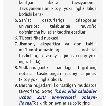
berilgan ikkita tavsiyanoma.
Tavsiyanomalar xitoy yoki ingliz tilida
boʻlishi kerak.
Sanʼat dasturlariga talabgorlar
universitet talablariga muvofiq
qoʻshimcha hujjatlar taqdim etadilar.
Til sertifikati nusxasi.
Jismoniy ekspertiza va qon tahlili
maʼlumotnomasining notarial
tasdiqlangan rasmiy tarjimasi (xitoy yoki
ingliz tilida).
Sudlanmaganlik haqidagi hujjatning
notarial tasdiqlangan rasmiy tarjimasi
(xitoy yoki ingliz tilida).
Barcha hujjatlarni koʻrsatilgan muddatda
tayyorlang. Soʻng
“Chet ellik talabalar
uchun ZZU universiteti onlayn-
ilovasi”
ga kirib onlayn-ariza toʻldiring.