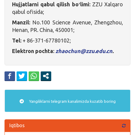
Hujjatlarni qabul qilish boʻlimi:
ZZU Xalqaro
qabul ofisida;
Manzil:
No.100 Science Avenue, Zhengzhou,
Henan, PR. China, 450001;
Tel:
+ 86-371-67780102;
Elektron pochta:
zhaochun@zzu.edu.cn
.
Yangiliklarni
telegram
kanalimizda kuzatib boring
Iqtibos