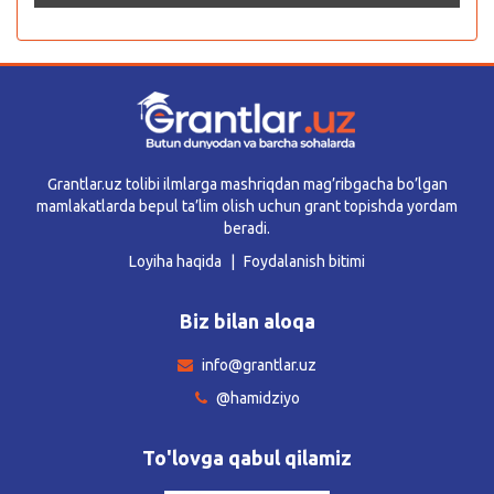
Grantlar.uz tolibi ilmlarga mashriqdan mag’ribgacha bo’lgan
mamlakatlarda bepul ta’lim olish uchun grant topishda yordam
beradi.
Loyiha haqida
Foydalanish bitimi
Biz bilan aloqa
info@grantlar.uz
@hamidziyo
To'lovga qabul qilamiz