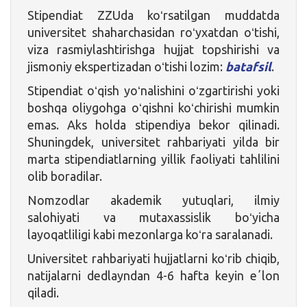
Stipendiat ZZUda koʻrsatilgan muddatda
universitet shaharchasidan roʻyxatdan oʻtishi,
viza rasmiylashtirishga hujjat topshirishi va
jismoniy ekspertizadan oʻtishi lozim:
batafsil
.
Stipendiat oʻqish yoʻnalishini oʻzgartirishi yoki
boshqa oliygohga oʻqishni koʻchirishi mumkin
emas. Aks holda stipendiya bekor qilinadi.
Shuningdek, universitet rahbariyati yilda bir
marta stipendiatlarning yillik faoliyati tahlilini
olib boradilar.
Nomzodlar akademik yutuqlari, ilmiy
salohiyati va mutaxassislik boʻyicha
layoqatliligi kabi mezonlarga koʻra saralanadi.
Universitet rahbariyati hujjatlarni koʻrib chiqib,
natijalarni dedlayndan 4-6 hafta keyin eʼlon
qiladi.