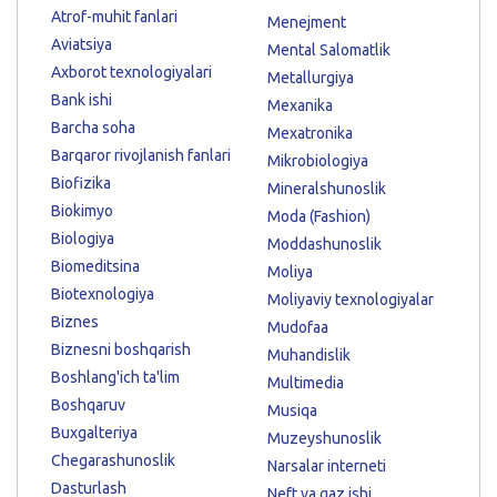
Atrof-muhit fanlari
Menejment
Aviatsiya
Mental Salomatlik
Axborot texnologiyalari
Metallurgiya
Bank ishi
Mexanika
Barcha soha
Mexatronika
Barqaror rivojlanish fanlari
Mikrobiologiya
Biofizika
Mineralshunoslik
Biokimyo
Moda (Fashion)
Biologiya
Moddashunoslik
Biomeditsina
Moliya
Biotexnologiya
Moliyaviy texnologiyalar
Biznes
Mudofaa
Biznesni boshqarish
Muhandislik
Boshlang'ich ta'lim
Multimedia
Boshqaruv
Musiqa
Buxgalteriya
Muzeyshunoslik
Chegarashunoslik
Narsalar interneti
Dasturlash
Neft va gaz ishi