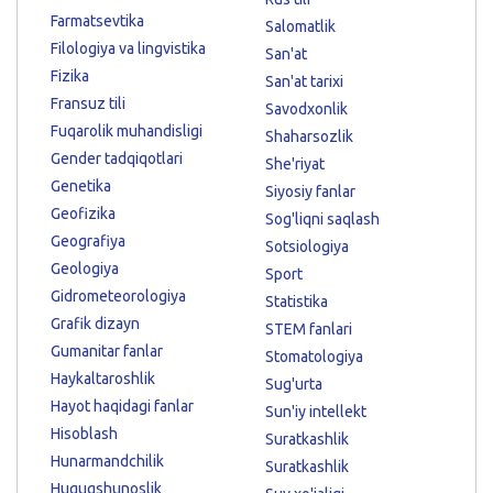
Farmatsevtika
Salomatlik
Filologiya va lingvistika
San'at
Fizika
San'at tarixi
Fransuz tili
Savodxonlik
Fuqarolik muhandisligi
Shaharsozlik
Gender tadqiqotlari
She'riyat
Genetika
Siyosiy fanlar
Geofizika
Sog'liqni saqlash
Geografiya
Sotsiologiya
Geologiya
Sport
Gidrometeorologiya
Statistika
Grafik dizayn
STEM fanlari
Gumanitar fanlar
Stomatologiya
Haykaltaroshlik
Sug'urta
Hayot haqidagi fanlar
Sun'iy intellekt
Hisoblash
Suratkashlik
Hunarmandchilik
Suratkashlik
Huquqshunoslik