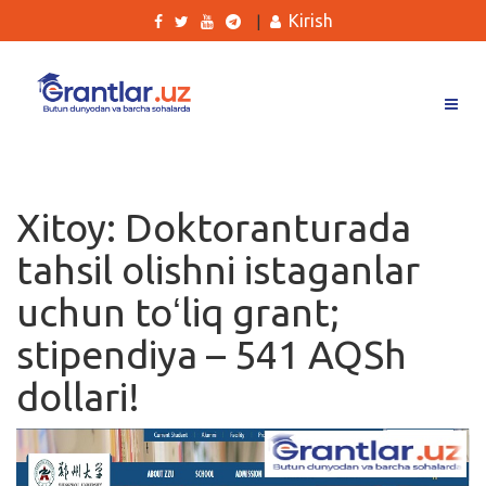
Kirish
|
Grantlar
Tanlovlar
Xitoy: Doktoranturada
Ishlar
tahsil olishni istaganlar
Kurslar
uchun toʻliq grant;
Blog
stipendiya – 541 AQSh
Yana
dollari!
Qidirish