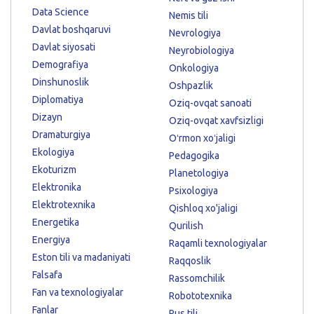
Data Science
Nemis tili
Davlat boshqaruvi
Nevrologiya
Davlat siyosati
Neyrobiologiya
Demografiya
Onkologiya
Dinshunoslik
Oshpazlik
Diplomatiya
Oziq-ovqat sanoati
Dizayn
Oziq-ovqat xavfsizligi
Dramaturgiya
Oʻrmon xoʻjaligi
Ekologiya
Pedagogika
Ekoturizm
Planetologiya
Elektronika
Psixologiya
Elektrotexnika
Qishloq xo'jaligi
Energetika
Qurilish
Energiya
Raqamli texnologiyalar
Eston tili va madaniyati
Raqqoslik
Falsafa
Rassomchilik
Fan va texnologiyalar
Robototexnika
Fanlar
Rus tili