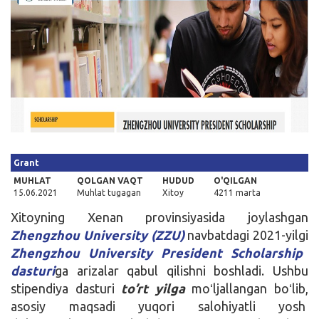
Kirish
Grant
MUHLAT
QOLGAN VAQT
HUDUD
O'QILGAN
15.06.2021
Muhlat tugagan
Xitoy
4211 marta
Xitoyning Xenan provinsiyasida joylashgan
Zhengzhou University (ZZU)
navbatdagi 2021-yilgi
Zhengzhou University President Scholarship
dasturi
ga arizalar qabul qilishni boshladi. Ushbu
stipendiya dasturi
to’rt yilga
moʻljallangan boʻlib,
asosiy maqsadi yuqori salohiyatli yosh