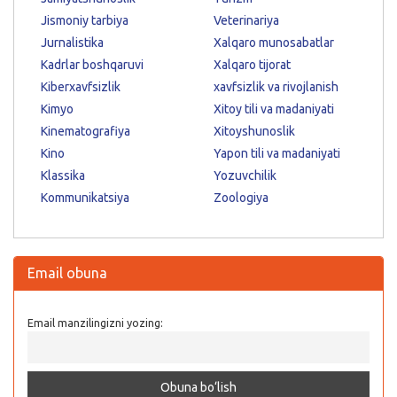
Jismoniy tarbiya
Veterinariya
Jurnalistika
Xalqaro munosabatlar
Kadrlar boshqaruvi
Xalqaro tijorat
Kiberxavfsizlik
xavfsizlik va rivojlanish
Kimyo
Xitoy tili va madaniyati
Kinematografiya
Xitoyshunoslik
Kino
Yapon tili va madaniyati
Klassika
Yozuvchilik
Kommunikatsiya
Zoologiya
Email obuna
Email manzilingizni yozing: