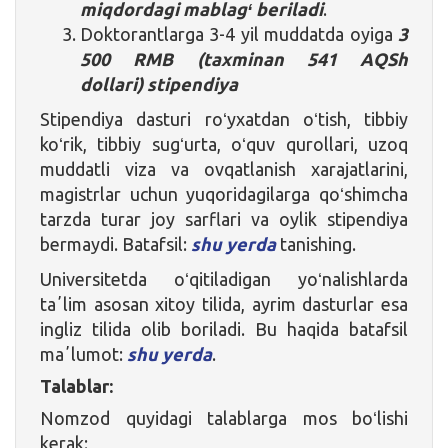
miqdordagi mablagʻ beriladi
.
Doktorantlarga 3-4 yil muddatda oyiga
3
500 RMB (taxminan 541 AQSh
dollari)
stipendiya
Stipendiya dasturi roʻyxatdan oʻtish, tibbiy
koʻrik, tibbiy sugʻurta, oʻquv qurollari, uzoq
muddatli viza va ovqatlanish xarajatlarini,
magistrlar uchun yuqoridagilarga qoʻshimcha
tarzda turar joy sarflari va oylik stipendiya
bermaydi. Batafsil:
shu yerda
tanishing.
Universitetda oʻqitiladigan yoʻnalishlarda
taʼlim asosan xitoy tilida, ayrim dasturlar esa
ingliz tilida olib boriladi. Bu haqida batafsil
maʼlumot:
shu yerda
.
Talablar:
Nomzod quyidagi talablarga mos boʻlishi
kerak: