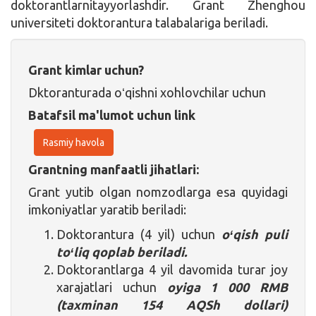
doktorantlarnitayyorlashdir. Grant Zhenghou
universiteti doktorantura talabalariga beriladi.
Grant kimlar uchun?
Dktoranturada oʻqishni xohlovchilar uchun
Batafsil ma'lumot uchun link
Rasmiy havola
Grantning manfaatli jihatlari:
Grant yutib olgan nomzodlarga esa quyidagi
imkoniyatlar yaratib beriladi:
Doktorantura (4 yil) uchun
oʻqish puli
toʻliq qoplab beriladi.
Doktorantlarga 4 yil davomida turar joy
xarajatlari uchun
oyiga 1 000 RMB
(taxminan 154 AQSh dollari)