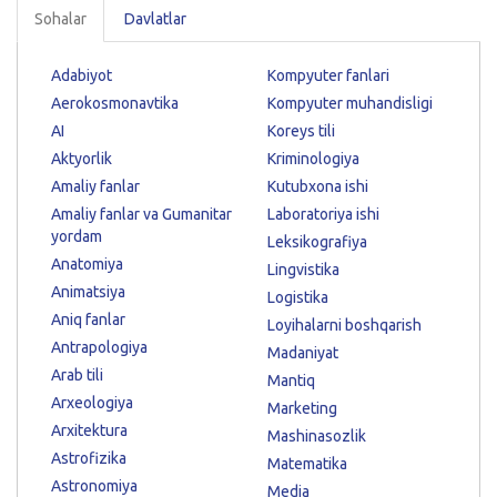
Sohalar
Davlatlar
Adabiyot
Kompyuter fanlari
Aerokosmonavtika
Kompyuter muhandisligi
AI
Koreys tili
Aktyorlik
Kriminologiya
Amaliy fanlar
Kutubxona ishi
Amaliy fanlar va Gumanitar
Laboratoriya ishi
yordam
Leksikografiya
Anatomiya
Lingvistika
Animatsiya
Logistika
Aniq fanlar
Loyihalarni boshqarish
Antrapologiya
Madaniyat
Arab tili
Mantiq
Arxeologiya
Marketing
Arxitektura
Mashinasozlik
Astrofizika
Matematika
Astronomiya
Media