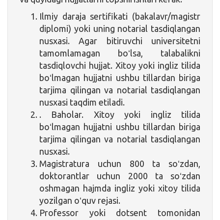
Ilmiy daraja sertifikati (bakalavr/magistr
diplomi) yoki uning notarial tasdiqlangan
nusxasi. Agar bitiruvchi universitetni
tamomlamagan boʻlsa, talabalikni
tasdiqlovchi hujjat. Xitoy yoki ingliz tilida
boʻlmagan hujjatni ushbu tillardan biriga
tarjima qilingan va notarial tasdiqlangan
nusxasi taqdim etiladi.
. Baholar. Xitoy yoki ingliz tilida
boʻlmagan hujjatni ushbu tillardan biriga
tarjima qilingan va notarial tasdiqlangan
nusxasi.
Magistratura uchun 800 ta soʻzdan,
doktorantlar uchun 2000 ta soʻzdan
oshmagan hajmda ingliz yoki xitoy tilida
yozilgan oʻquv rejasi.
Professor yoki dotsent tomonidan