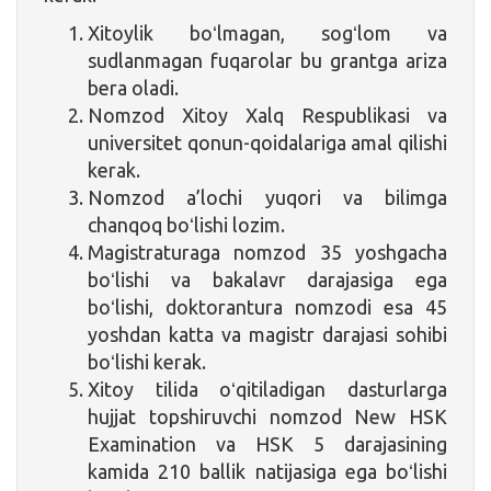
Xitoylik boʻlmagan, sogʻlom va
sudlanmagan fuqarolar bu grantga ariza
bera oladi.
Nomzod Xitoy Xalq Respublikasi va
universitet qonun-qoidalariga amal qilishi
kerak.
Nomzod a’lochi yuqori va bilimga
chanqoq boʻlishi lozim.
Magistraturaga nomzod 35 yoshgacha
boʻlishi va bakalavr darajasiga ega
boʻlishi, doktorantura nomzodi esa 45
yoshdan katta va magistr darajasi sohibi
boʻlishi kerak.
Xitoy tilida oʻqitiladigan dasturlarga
hujjat topshiruvchi nomzod New HSK
Examination va HSK 5 darajasining
kamida 210 ballik natijasiga ega boʻlishi