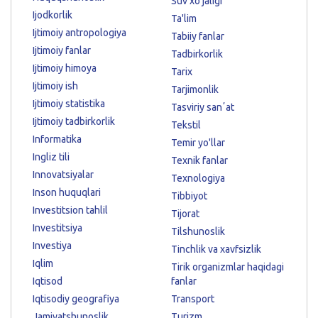
Suv xo'jaligi
Ijodkorlik
Ta'lim
Ijtimoiy antropologiya
Tabiiy fanlar
Ijtimoiy fanlar
Tadbirkorlik
Ijtimoiy himoya
Tarix
Ijtimoiy ish
Tarjimonlik
Ijtimoiy statistika
Tasviriy sanʼat
Ijtimoiy tadbirkorlik
Tekstil
Informatika
Temir yo'llar
Ingliz tili
Texnik fanlar
Innovatsiyalar
Texnologiya
Inson huquqlari
Tibbiyot
Investitsion tahlil
Tijorat
Investitsiya
Tilshunoslik
Investiya
Tinchlik va xavfsizlik
Iqlim
Tirik organizmlar haqidagi
Iqtisod
fanlar
Iqtisodiy geografiya
Transport
Jamiyatshunoslik
Turizm