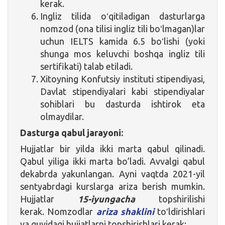
kerak.
Ingliz tilida oʻqitiladigan dasturlarga
nomzod (ona tilisi ingliz tili boʻlmagan)lar
uchun IELTS kamida 6.5 boʻlishi (yoki
shunga mos keluvchi boshqa ingliz tili
sertifikati) talab etiladi.
Xitoyning Konfutsiy instituti stipendiyasi,
Davlat stipendiyalari kabi stipendiyalar
sohiblari bu dasturda ishtirok eta
olmaydilar.
Dasturga qabul jarayoni:
Hujjatlar bir yilda ikki marta qabul qilinadi.
Qabul yiliga ikki marta bo’ladi. Avvalgi qabul
dekabrda yakunlangan. Ayni vaqtda 2021-yil
sentyabrdagi kurslarga ariza berish mumkin.
Hujjatlar
15-iyungacha
topshirilishi
kerak. Nomzodlar
ariza shaklini
toʻldirishlari
va quyidagi hujjatlarni topshirishlari kerak: