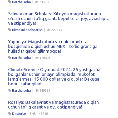
Barcha soha
|
235789
Schwarzman Scholars: Xitoyda magistraturada
oʻqish uchun toʻliq grant, bepul turar joy, aviachipta
va stipendiya!
Biznesni boshqarish
|
227344
Yaponiya: Magistratura va doktorantura
bosqichida oʻqish uchun MEXT toʻliq grantiga
hujjatlar qabul qilinmoqda!
Barcha soha
|
178803
ClimateScience Olympiad 2024: 25 yoshgacha
boʻlganlar uchun onlayn olimpiada: mukofot
jamgʻarmasi 15 000 dollar va gʻoliblar Bakuga
bepul safar qiladi!
Barcha soha
|
149583
Rossiya: Bakalavriat va magistraturada o’qish
uchun to’liq grant va oylik stipendiya!
Dasturlash
|
143818