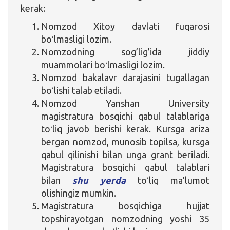
kerak:
Nomzod Xitoy davlati fuqarosi
boʻlmasligi lozim.
Nomzodning sog’lig’ida jiddiy
muammolari boʻlmasligi lozim.
Nomzod bakalavr darajasini tugallagan
boʻlishi talab etiladi.
Nomzod Yanshan University
magistratura bosqichi qabul talablariga
toʻliq javob berishi kerak. Kursga ariza
bergan nomzod, munosib topilsa, kursga
qabul qilinishi bilan unga grant beriladi.
Magistratura bosqichi qabul talablari
bilan
shu yerda
toʻliq ma’lumot
olishingiz mumkin.
Magistratura bosqichiga hujjat
topshirayotgan nomzodning yoshi 35