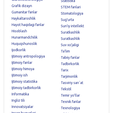
Statistika
Grafik dizayn
STEM fanlari
Gumanitar fanlar
Stomatologiya
Haykaltaroshlik
Sug'urta
Hayot haqidagi fanlar
Sun'iy intellekt
Hisoblash
Suratkashlik
Hunarmandchilik
Suratkashlik
Huquqshunoslik
Suv xo'jaligi
Ijodkorlik
Ta'lim
Ijtimoiy antropologiya
Tabiiy fanlar
Ijtimoiy fanlar
Tadbirkorlik
Ijtimoiy himoya
Tarix
Ijtimoiy ish
Tarjimonlik
Ijtimoiy statistika
Tasviriy sanʼat
Ijtimoiy tadbirkorlik
Tekstil
Informatika
Temir yo'llar
Ingliz tili
Texnik fanlar
Innovatsiyalar
Texnologiya
Inson huquqlari