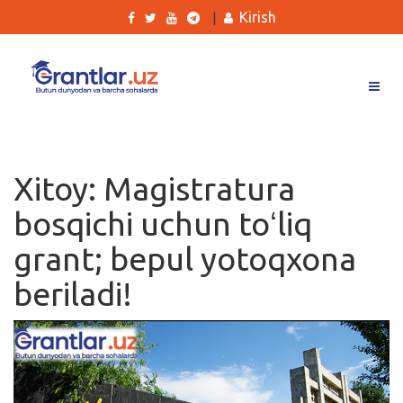
Kirish
|
Grantlar
Tanlovlar
Xitoy: Magistratura
Ishlar
bosqichi uchun toʻliq
Kurslar
grant; bepul yotoqxona
Blog
beriladi!
Yana
Qidirish