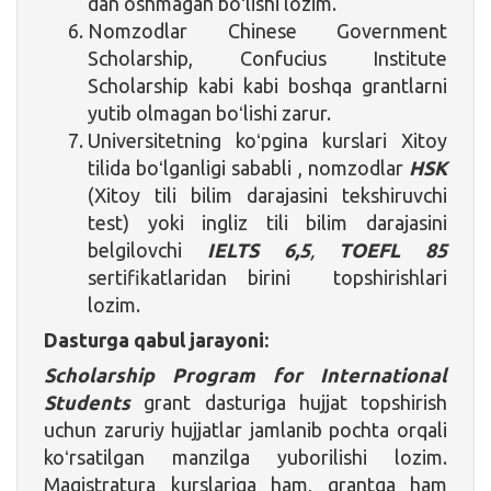
dan oshmagan boʻlishi lozim.
Nomzodlar Chinese Government
Scholarship, Confucius Institute
Scholarship kabi kabi boshqa grantlarni
yutib olmagan boʻlishi zarur.
Universitetning koʻpgina kurslari Xitoy
tilida boʻlganligi sababli , nomzodlar
HSK
(Xitoy tili bilim darajasini tekshiruvchi
test) yoki ingliz tili bilim darajasini
belgilovchi
IELTS 6,5
,
TOEFL 85
sertifikatlaridan birini topshirishlari
lozim.
Dasturga qabul jarayoni:
Scholarship Program for International
Students
grant dasturiga hujjat topshirish
uchun zaruriy hujjatlar jamlanib pochta orqali
koʻrsatilgan manzilga yuborilishi lozim.
Magistratura kurslariga ham, grantga ham