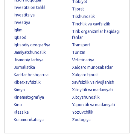
Tibbiyot
Investitsion tahlil
Tijorat
Investitsiya
Tilshunoslik
Investiya
Tinchlik va xavfsizlik
Iqlim
Tirik organizmlar haqidagi
Iqtisod
fanlar
Iqtisodiy geografiya
Transport
Jamiyatshunoslik
Turizm
Jismoniy tarbiya
Veterinariya
Jurnalistika
Xalqaro munosabatlar
Kadrlar boshqaruvi
Xalqaro tijorat
Kiberxavfsizlik
xavfsizlik va rivojlanish
Kimyo
Xitoy tili va madaniyati
Kinematografiya
Xitoyshunoslik
Kino
Yapon tili va madaniyati
Klassika
Yozuvchilik
Kommunikatsiya
Zoologiya