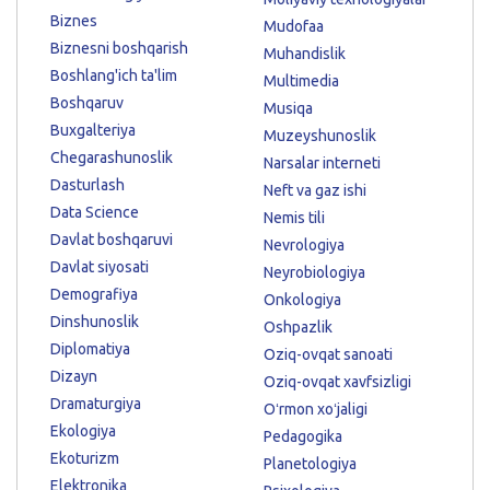
Biznes
Mudofaa
Biznesni boshqarish
Muhandislik
Boshlang'ich ta'lim
Multimedia
Boshqaruv
Musiqa
Buxgalteriya
Muzeyshunoslik
Chegarashunoslik
Narsalar interneti
Dasturlash
Neft va gaz ishi
Data Science
Nemis tili
Davlat boshqaruvi
Nevrologiya
Davlat siyosati
Neyrobiologiya
Demografiya
Onkologiya
Dinshunoslik
Oshpazlik
Diplomatiya
Oziq-ovqat sanoati
Dizayn
Oziq-ovqat xavfsizligi
Dramaturgiya
Oʻrmon xoʻjaligi
Ekologiya
Pedagogika
Ekoturizm
Planetologiya
Elektronika