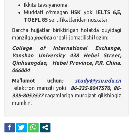
Ikkita tavsiyanoma.
Muddati oʻtmagan
HSK
yoki
IELTS 6,5
,
TOEFL 85
sertifikatlaridan nusxalar.
Barcha hujjatlar biriktirlgan holatda quyidagi
manzilga
pochta
orqali joʻnatilishi lozim:
College of International Exchange,
Yanshan University
438 Hebei Street,
Qinhuangdao, Hebei Province, P.R. China.
066004
Ma’lumot uchun
:
study@ysu.edu.cn
elektron manzili yoki
86-335-8047570, 86-
335-8053537
raqamlariga murojaat qilishingiz
mumkin.