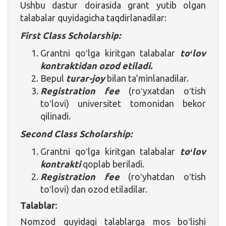
Ushbu dastur doirasida grant yutib olgan
talabalar quyidagicha taqdirlanadilar:
First Class Scholarship:
Grantni qoʻlga kiritgan talabalar
toʻlov
kontraktidan ozod etiladi.
Bepul
turar-joy
bilan ta’minlanadilar.
Registration fee
(roʻyxatdan oʻtish
toʻlovi) universitet tomonidan bekor
qilinadi.
Second Class Scholarship:
Grantni qoʻlga kiritgan talabalar
toʻlov
kontrakti
qoplab beriladi.
Registration fee
(roʻyhatdan oʻtish
toʻlovi) dan ozod etiladilar.
Talablar:
Nomzod quyidagi talablarga mos boʻlishi