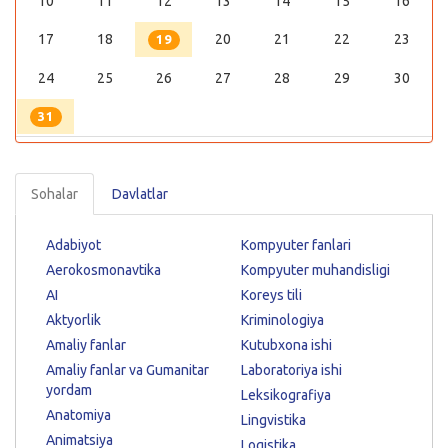
10
11
12
13
14
15
16
17
18
20
21
22
23
19
24
25
26
27
28
29
30
31
Sohalar
Davlatlar
Adabiyot
Kompyuter fanlari
Aerokosmonavtika
Kompyuter muhandisligi
AI
Koreys tili
Aktyorlik
Kriminologiya
Amaliy fanlar
Kutubxona ishi
Amaliy fanlar va Gumanitar
Laboratoriya ishi
yordam
Leksikografiya
Anatomiya
Lingvistika
Animatsiya
Logistika