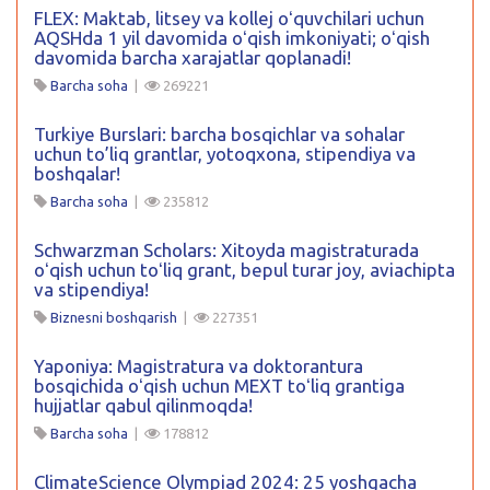
FLEX: Maktab, litsey va kollej oʻquvchilari uchun
AQSHda 1 yil davomida oʻqish imkoniyati; oʻqish
davomida barcha xarajatlar qoplanadi!
Barcha soha
|
269221
Turkiye Burslari: barcha bosqichlar va sohalar
uchun to’liq grantlar, yotoqxona, stipendiya va
boshqalar!
Barcha soha
|
235812
Schwarzman Scholars: Xitoyda magistraturada
oʻqish uchun toʻliq grant, bepul turar joy, aviachipta
va stipendiya!
Biznesni boshqarish
|
227351
Yaponiya: Magistratura va doktorantura
bosqichida oʻqish uchun MEXT toʻliq grantiga
hujjatlar qabul qilinmoqda!
Barcha soha
|
178812
ClimateScience Olympiad 2024: 25 yoshgacha