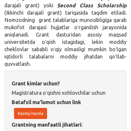
darajali grant) yoki
Second Class Scholarship
(Ikkinchi darajali grant) tariqasida taqdim etiladi.
Nomzodning grant talablariga munosibligiga qarab
mukofot darajasi hujjatlar oʻrganilish jarayonida
aniqlanadi. Grant dasturidan asosiy maqsad
universitetda oʻqish istagidagi, lekin moddiy
cheklovlar sababli oʻqiy olmasligi mumkin boʻlgan
iqtidorli talabalarni moddiy jihatdan qoʻllab-
quvvatlash.
Grant kimlar uchun?
Magistratura oʻqishni xohlovchilar uchun
Batafsil ma'lumot uchun link
Rasmiy havola
Grantning manfaatli jihatlari: