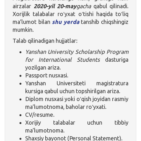
airzalar
2020-yil 20-may
gacha
qabul qilinadi.
Xorijlik talabalar roʻyxat oʻtishi haqida toʻliq
ma’lumot bilan
shu yerda
tanshib chiqshingiz
mumkin.
Talab qilinadigan hujjatlar:
Yanshan University Scholarship Program
for International Students
dasturiga
yozilgan ariza.
Passport nusxasi.
Yanshan Universiteti magistratura
kursiga qabul uchun topshirilgan ariza.
Diplom nusxasi yoki oʻqish joyidan rasmiy
ma’lumotnoma, baholar roʻyxati.
CV/resume.
Xorijiy talabalar uchun tibbiy
ma’lumotnoma.
Shaxsiy bayonot (Personal Statement).