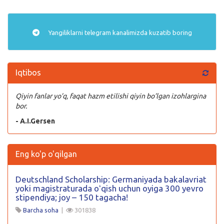
Yangiliklarni
telegram
kanalimizda kuzatib boring
Iqtibos
Qiyin fanlar yo’q, faqat hazm etilishi qiyin bo’lgan izohlargina
bor.
- A.I.Gersen
Eng ko'p o'qilgan
Deutschland Scholarship: Germaniyada bakalavriat
yoki magistraturada oʻqish uchun oyiga 300 yevro
stipendiya; joy – 150 tagacha!
Barcha soha
|
301838