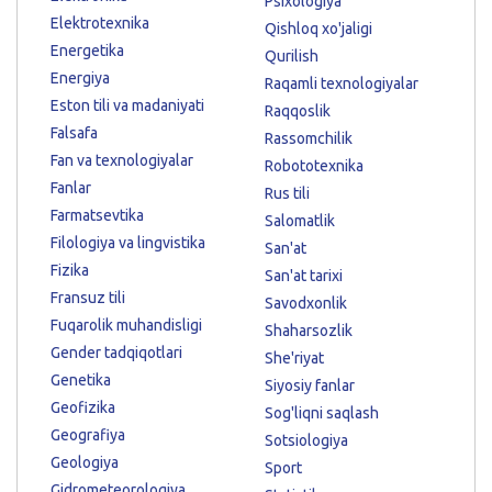
Psixologiya
Elektrotexnika
Qishloq xo'jaligi
Energetika
Qurilish
Energiya
Raqamli texnologiyalar
Eston tili va madaniyati
Raqqoslik
Falsafa
Rassomchilik
Fan va texnologiyalar
Robototexnika
Fanlar
Rus tili
Farmatsevtika
Salomatlik
Filologiya va lingvistika
San'at
Fizika
San'at tarixi
Fransuz tili
Savodxonlik
Fuqarolik muhandisligi
Shaharsozlik
Gender tadqiqotlari
She'riyat
Genetika
Siyosiy fanlar
Geofizika
Sog'liqni saqlash
Geografiya
Sotsiologiya
Geologiya
Sport
Gidrometeorologiya