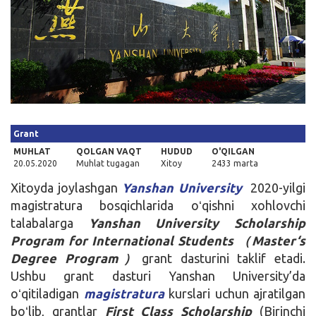
Kirish
Grant
MUHLAT
QOLGAN VAQT
HUDUD
O'QILGAN
20.05.2020
Muhlat tugagan
Xitoy
2433 marta
Xitoyda joylashgan
Yanshan University
2020-yilgi
magistratura bosqichlarida oʻqishni xohlovchi
talabalarga
Yanshan University Scholarship
Program for International Students
（
Master‘s
Degree Program
）
grant dasturini taklif etadi.
Ushbu grant dasturi Yanshan University’da
oʻqitiladigan
magistratura
kurslari uchun ajratilgan
boʻlib, grantlar
First Class Scholarship
(Birinchi