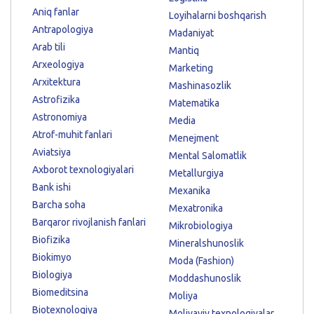
Aniq fanlar
Loyihalarni boshqarish
Antrapologiya
Madaniyat
Arab tili
Mantiq
Arxeologiya
Marketing
Arxitektura
Mashinasozlik
Astrofizika
Matematika
Astronomiya
Media
Atrof-muhit fanlari
Menejment
Aviatsiya
Mental Salomatlik
Axborot texnologiyalari
Metallurgiya
Bank ishi
Mexanika
Barcha soha
Mexatronika
Barqaror rivojlanish fanlari
Mikrobiologiya
Biofizika
Mineralshunoslik
Biokimyo
Moda (Fashion)
Biologiya
Moddashunoslik
Biomeditsina
Moliya
Biotexnologiya
Moliyaviy texnologiyalar