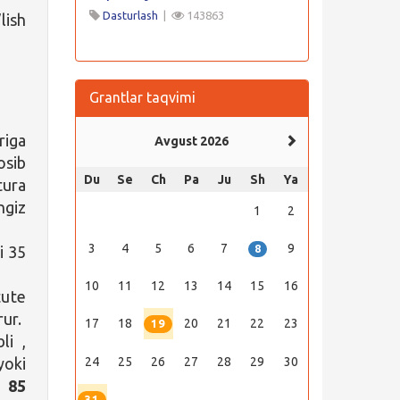
Dasturlash
|
143863
lish
Grantlar taqvimi
riga
Avgust 2026
osib
Du
Se
Ch
Pa
Ju
Sh
Ya
tura
ngiz
1
2
3
4
5
6
7
9
i 35
8
10
11
12
13
14
15
16
tute
rur.
17
18
20
21
22
23
19
li ,
yoki
24
25
26
27
28
29
30
 85
31