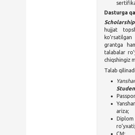
sertifik
Dasturga qa
Scholarshi
hujjat tops
ko’rsatilgan
grantga ha
talabalar ro
chiqshingiz 
Talab qilinad
Yansha
Studen
Passpor
Yanshan
ariza;
Diplom 
ro’yxati
CМ;