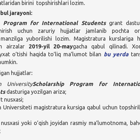
atlaridan birini topshirishlari lozim.
bul jarayoni:
p Program for International Students
grant dastu
hirish uchun zaruriy hujjatlar jamlanib pochta or
 manzilga yuborilishi lozim. Magistratura kurslariga 
m airzalar
2019-yil 20-may
gacha qabul qilinadi. Xori
’yxat o’tishi haqida to’liq ma’lumot bilan
bu yerda
tan
mumkin.
igan hujjatlar:
n University
Scholarship Program for Internatio
ts
dasturiga yozilgan ariza;
t nusxasi;
 Universiteti magistratura kursiga qabul uchun topshiri
nusxasi yoki o’qish joyidan rasmiy ma’lumotnoma, bah
;