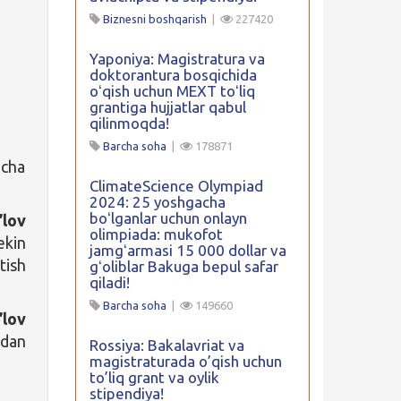
Biznesni boshqarish
|
227420
Yaponiya: Magistratura va
doktorantura bosqichida
oʻqish uchun MEXT toʻliq
grantiga hujjatlar qabul
qilinmoqda!
Barcha soha
|
178871
icha
ClimateScience Olympiad
2024: 25 yoshgacha
boʻlganlar uchun onlayn
’lov
olimpiada: mukofot
ekin
jamgʻarmasi 15 000 dollar va
tish
gʻoliblar Bakuga bepul safar
qiladi!
Barcha soha
|
149660
’lov
 dan
Rossiya: Bakalavriat va
magistraturada o’qish uchun
to’liq grant va oylik
stipendiya!