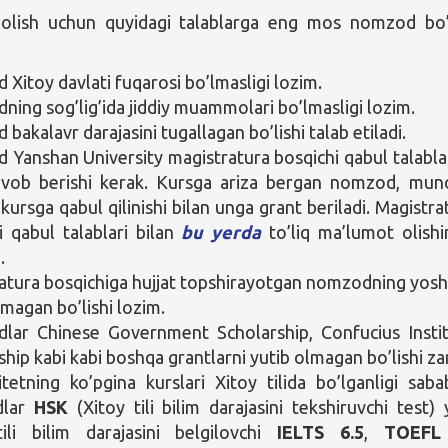
 olish uchun quyidagi talablarga eng mos nomzod bo’
Xitoy davlati fuqarosi bo’lmasligi lozim.
ing sog’lig’ida jiddiy muammolari bo’lmasligi lozim.
akalavr darajasini tugallagan bo’lishi talab etiladi.
Yanshan University magistratura bosqichi qabul talabla
javob berishi kerak. Kursga ariza bergan nomzod, mun
 kursga qabul qilinishi bilan unga grant beriladi. Magistra
i qabul talablari bilan
bu yerda
to’liq ma’lumot olishi
.
atura bosqichiga hujjat topshirayotgan nomzodning yosh
magan bo’lishi lozim.
lar Chinese Government Scholarship, Confucius Insti
ship kabi kabi boshqa grantlarni yutib olmagan bo’lishi za
itetning ko’pgina kurslari Xitoy tilida bo’lganligi sabab
dlar
HSK
(Xitoy tili bilim darajasini tekshiruvchi test) 
tili bilim darajasini belgilovchi
IELTS 6.5
,
TOEFL