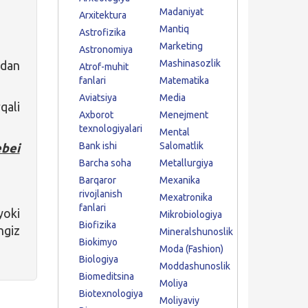
Madaniyat
Arxitektura
Mantiq
Astrofizika
Marketing
Astronomiya
Mashinasozlik
idan
Atrof-muhit
fanlari
Matematika
Aviatsiya
Media
qali
Axborot
Menejment
texnologiyalari
Mental
Bank ishi
Salomatlik
bei
Barcha soha
Metallurgiya
Barqaror
Mexanika
rivojlanish
Mexatronika
fanlari
yoki
Mikrobiologiya
Biofizika
ngiz
Mineralshunoslik
Biokimyo
Moda (Fashion)
Biologiya
Moddashunoslik
Biomeditsina
Moliya
Biotexnologiya
Moliyaviy