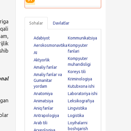
riga
Sohalar
Davlatlar
qali
ham,
Adabiyot
Kommunikatsiya
jlik
Aerokosmonavtika
Kompyuter
shib
fanlari
AI
Kompyuter
Aktyorlik
muhandisligi
Amaliy fanlar
Koreys tili
Amaliy fanlar va
nal
Kriminologiya
Gumanitar
yordam
Kutubxona ishi
Anatomiya
Laboratoriya ishi
lgan
Animatsiya
Leksikografiya
Aniq fanlar
Lingvistika
olar
Antrapologiya
Logistika
Arab tili
Loyihalarni
boshqarish
Arxeologiya