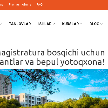
ma
Premium obuna
FAQ
TANLOVLAR
ISHLAR
KURSLAR
BLOG
Magistratura bosqichi uchun
grantlar va bepul yotoqxona!