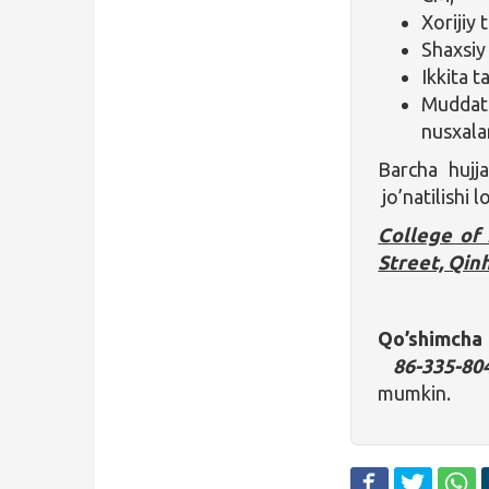
Xorijiy
Shaxsiy
Ikkita 
Muddat
nusxala
Barcha hujja
jo’natilishi l
College of 
Street, Qin
Qo’shimcha
86-335-80
mumkin.