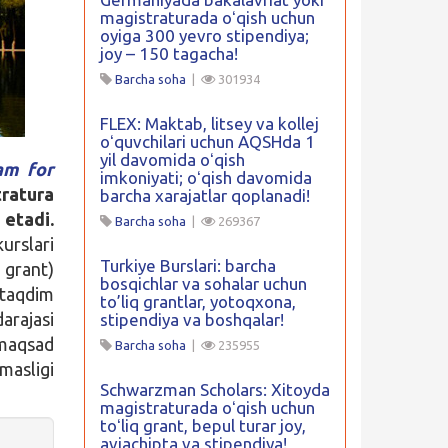
magistraturada oʻqish uchun
oyiga 300 yevro stipendiya;
joy – 150 tagacha!
Barcha soha
|
301934
FLEX: Maktab, litsey va kollej
oʻquvchilari uchun AQSHda 1
yil davomida oʻqish
am for
imkoniyati; oʻqish davomida
atura
barcha xarajatlar qoplanadi!
 etadi.
Barcha soha
|
269367
urslari
Turkiye Burslari: barcha
i grant)
bosqichlar va sohalar uchun
 taqdim
to’liq grantlar, yotoqxona,
arajasi
stipendiya va boshqalar!
 maqsad
Barcha soha
|
235955
masligi
Schwarzman Scholars: Xitoyda
magistraturada oʻqish uchun
toʻliq grant, bepul turar joy,
aviachipta va stipendiya!