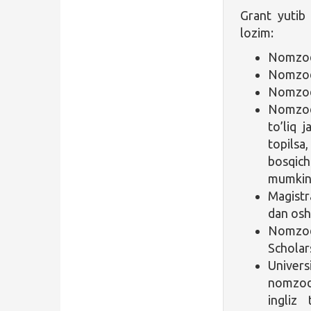
Grant yutib
lozim:
Nomzod 
Nomzodn
Nomzod b
Nomzod 
to’liq 
topilsa,
bosqich
mumkin
Magistr
dan osh
Nomzod
Scholar
Univers
nomzo
ingliz 