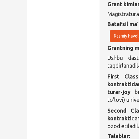
Grant kimla
Magistratura
Batafsil ma'
Rasmiy havol
Grantning ma
Ushbu dast
taqdirlanadil
First Clas
kontraktida
turar-joy
bil
to’lovi) univ
Second Cla
kontrakti
da
ozod etiladil
Talablar: