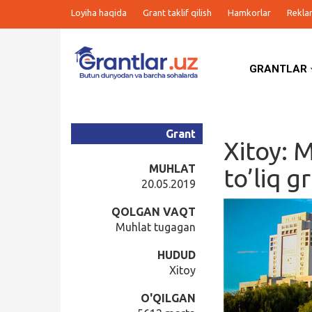
Loyiha haqida
Grant taklif qilish
Hamkorlar
Rekla
GRANTLAR
Grantlar
Tanlovlar
Grant
Xitoy: 
Ishlar
MUHLAT
to’liq 
20.05.2019
Kurslar
QOLGAN VAQT
Muhlat tugagan
Blog
HUDUD
Xitoy
Yana
O'QILGAN