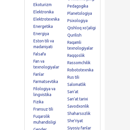
Ekoturizm
Pedagogika
Elektronika
Planetologiya
Elektrotexnika
Psixologiya
Energetika
Qishloq xo'jaligi
Energiya
Qurilish
Eston tili va
Raqamli
madaniyati
texnologiyalar
Falsafa
Raqqoslik
Fan va
Rassomchilik
texnologiyalar
Robototexnika
Fanlar
Rus tili
Farmatsevtika
Salomatlik
Filologiya va
San'at
lingvistika
San'at tarixi
Fizika
Savodxonlik
Fransuz tili
Shaharsozlik
Fuqarolik
She'riyat
muhandisligi
Siyosiy fanlar
Gender