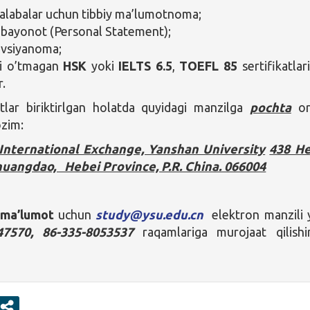
 talabalar uchun tibbiy ma’lumotnoma;
 bayonot (Personal Statement);
tavsiyanoma;
i o’tmagan
HSK
yoki
IELTS 6.5
,
TOEFL 85
sertifikatlar
r.
tlar biriktirlgan holatda quyidagi manzilga
pochta
or
ozim:
International Exchange, Yanshan University
438 He
huangdao, Hebei Province, P.R. China. 066004
 ma’lumot
uchun
study@ysu.edu.cn
elektron manzili 
47570, 86-335-8053537
raqamlariga murojaat qilishi