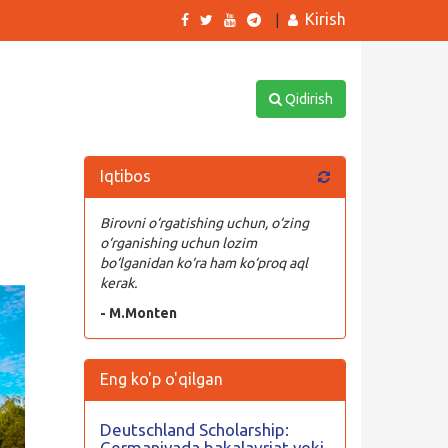
Kirish
|
Qidirish
Iqtibos
Birovni o‘rgatishing uchun, o‘zing
o‘rganishing uchun lozim
bo‘lganidan ko‘ra ham ko‘proq aql
kerak.
- M.Monten
Eng ko'p o'qilgan
Deutschland Scholarship:
Germaniyada bakalavriat yoki