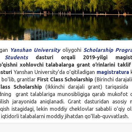
hgan
Yanshan University
oliygohi
Scholarship Progr
l Students
dasturi orqali 2019-yilgi magistr
’qishni xohlovchi talabalarga grant o’rinlarini taklif
asturi
Yanshan University’da o’qitiladigan
magistratura
k
 bo’lib, grantlar
First Class
Scholarship
(Birinchi darajal
lass Scholarship
(Ikkinchi darajali grant) tariqasida
dning grant talablariga munosibligiga qarab mukofot d
nilish jarayonida aniqlanadi. Grant dasturidan asosiy
qish istagidagi, lekin moddiy cheklovlar sababli o’qiy ol
qtidorli talabalarni moddiy jihatdan qo’llab-quvvatlash.