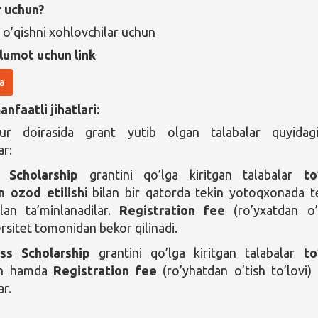
r uchun?
 o’qishni xohlovchilar uchun
lumot uchun link
a
nfaatli jihatlari:
ur doirasida grant yutib olgan talabalar quyidag
ar:
s Scholarship
grantini qo’lga kiritgan talabalar
to
n ozod etilish
i bilan bir qatorda tekin yotoqxonada t
an ta’minlanadilar.
Registration fee
(ro’yxatdan o’
ersitet tomonidan bekor qilinadi.
ss Scholarship
grantini qo’lga kiritgan talabalar
to
n hamda
Registration fee
(ro’yhatdan o’tish to’lovi)
ar.