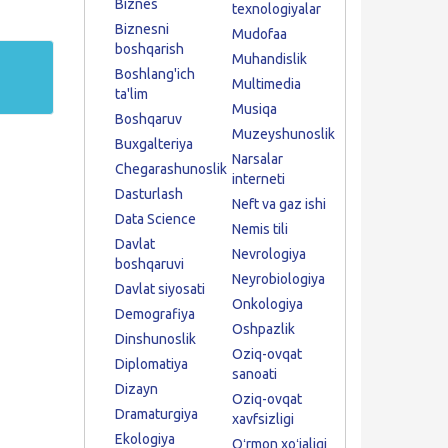
Biznes
texnologiyalar
Biznesni
Mudofaa
boshqarish
Muhandislik
Boshlang'ich
Multimedia
ta'lim
Musiqa
Boshqaruv
Muzeyshunoslik
Buxgalteriya
Narsalar
Chegarashunoslik
interneti
Dasturlash
Neft va gaz ishi
Data Science
Nemis tili
Davlat
Nevrologiya
boshqaruvi
Neyrobiologiya
Davlat siyosati
Onkologiya
Demografiya
Oshpazlik
Dinshunoslik
Oziq-ovqat
Diplomatiya
sanoati
Dizayn
Oziq-ovqat
Dramaturgiya
xavfsizligi
Ekologiya
Oʻrmon xoʻjaligi