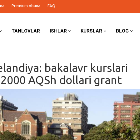
ma
Premium obuna
FAQ
TANLOVLAR
ISHLAR
KURSLAR
BLOG
landiya: bakalavr kurslari
2000 AQSh dollari grant