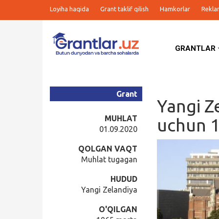
Loyiha haqida
Grant taklif qilish
Hamkorlar
Rekla
GRANTLAR
Grantlar
Tanlovlar
Grant
Yangi Ze
Ishlar
MUHLAT
uchun 1
01.09.2020
Kurslar
QOLGAN VAQT
Muhlat tugagan
Blog
HUDUD
Yangi Zelandiya
Yana
O'QILGAN