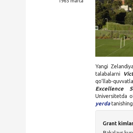
1965 marta
Qidirish
Kirish
Yangi Zelandiya
talabalarni
Vict
qo’llab-quvv
Excellence S
Universitetda o
yerda
tanishing
Grant kimla
Bakalavr kur