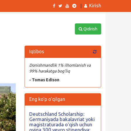
Kirish
|
Qidirish
Iqtibos
Donishmandlik 1% ilhomlanish va
99% harakatga bog’liq
- Tomas Edison
Eng ko'p o'qilgan
Deutschland Scholarship:
Germaniyada bakalavriat yoki
magistraturada oʻqish uchun
oyiga 300 yevro stipendiya;