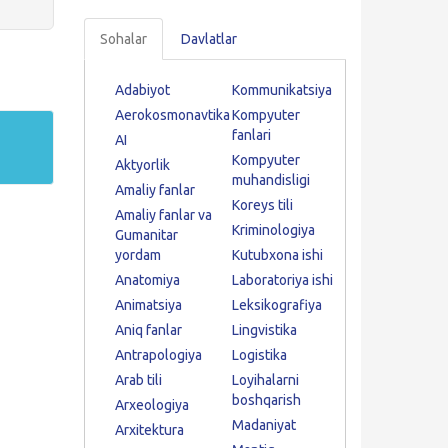
Sohalar
Davlatlar
Adabiyot
Kommunikatsiya
Aerokosmonavtika
Kompyuter
fanlari
AI
Kompyuter
Aktyorlik
muhandisligi
Amaliy fanlar
Koreys tili
Amaliy fanlar va
Kriminologiya
Gumanitar
yordam
Kutubxona ishi
Anatomiya
Laboratoriya ishi
Animatsiya
Leksikografiya
Aniq fanlar
Lingvistika
Antrapologiya
Logistika
Arab tili
Loyihalarni
boshqarish
Arxeologiya
Madaniyat
Arxitektura