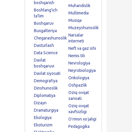
boshqarish
Muhandislik
Boshlang'ich
Multimedia
ta'lim
Musiqa
Boshqaruv
Muzeyshunoslik
Buxgalteriya
Narsalar
Chegarashunoslik
interneti
Dasturlash
Neft va gaz ishi
Data Science
Nemis tili
Davlat
Nevrologiya
boshqaruvi
Neyrobiologiya
Davlat siyosati
Onkologiya
Demografiya
Oshpazlik
Dinshunoslik
Oziq-ovqat
Diplomatiya
sanoati
Dizayn
Oziq-ovqat
Dramaturgiya
xavfsizligi
Ekologiya
Oʻrmon xoʻjaligi
Ekoturizm
Pedagogika