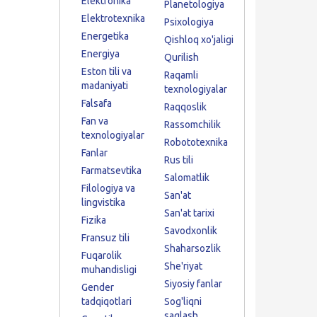
Elektronika
Planetologiya
Elektrotexnika
Psixologiya
Energetika
Qishloq xo'jaligi
Energiya
Qurilish
Eston tili va
Raqamli
madaniyati
texnologiyalar
Falsafa
Raqqoslik
Fan va
Rassomchilik
texnologiyalar
Robototexnika
Fanlar
Rus tili
Farmatsevtika
Salomatlik
Filologiya va
San'at
lingvistika
San'at tarixi
Fizika
Savodxonlik
Fransuz tili
Shaharsozlik
Fuqarolik
She'riyat
muhandisligi
Siyosiy fanlar
Gender
tadqiqotlari
Sog'liqni
saqlash