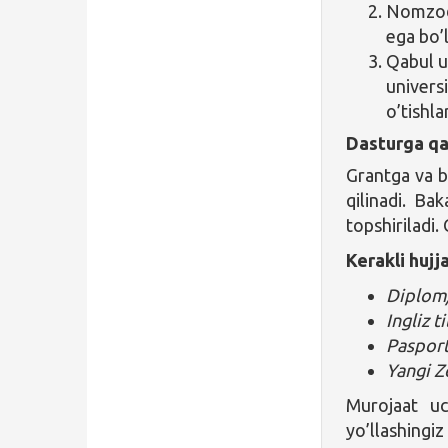
Nomzod 
ega bo’l
Qabul u
univers
o’tishl
Dasturga qa
Grantga va b
qilinadi. Ba
topshiriladi.
Kerakli hujja
Diplom
Ingliz ti
Pasport
Yangi Z
Murojaat 
yo’llashingi