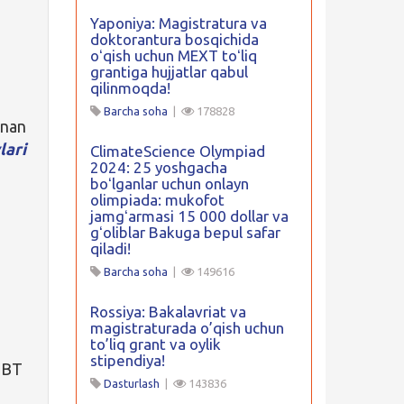
Yaponiya: Magistratura va
doktorantura bosqichida
oʻqish uchun MEXT toʻliq
grantiga hujjatlar qabul
qilinmoqda!
Barcha soha
|
178828
inan
lari
ClimateScience Olympiad
2024: 25 yoshgacha
boʻlganlar uchun onlayn
olimpiada: mukofot
jamgʻarmasi 15 000 dollar va
gʻoliblar Bakuga bepul safar
qiladi!
Barcha soha
|
149616
Rossiya: Bakalavriat va
magistraturada o’qish uchun
to’liq grant va oylik
stipendiya!
 IBT
Dasturlash
|
143836