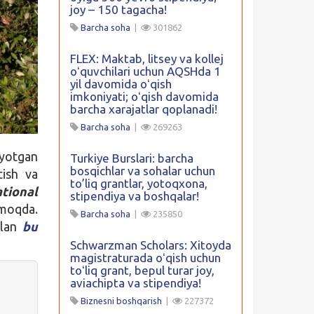
joy – 150 tagacha!
Barcha soha
|
301862
FLEX: Maktab, litsey va kollej
oʻquvchilari uchun AQSHda 1
yil davomida oʻqish
imkoniyati; oʻqish davomida
barcha xarajatlar qoplanadi!
Barcha soha
|
269263
iyotgan
Turkiye Burslari: barcha
bosqichlar va sohalar uchun
tish va
to’liq grantlar, yotoqxona,
tional
stipendiya va boshqalar!
moqda.
Barcha soha
|
235850
ilan
bu
Schwarzman Scholars: Xitoyda
magistraturada oʻqish uchun
toʻliq grant, bepul turar joy,
aviachipta va stipendiya!
Biznesni boshqarish
|
227372