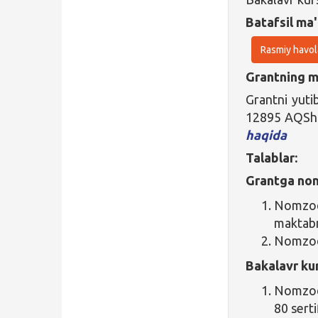
Batafsil ma'
Rasmiy havol
Grantning ma
Grantni yuti
12895 AQSh d
haqida
Talablar:
Grantga nom
Nomzod 
maktabni
Nomzodn
Bakalavr ku
Nomzod 
80 serti