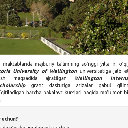
 maktablarida majburiy ta’limning so’nggi yillarini o’q
oria University of Wellington
universitetiga jalb e
atlash maqsadida ajratilgan
Wellington Interna
cholarship
grant dasturiga arizalar qabul qilin
’qitiladigan barcha bakalavr kurslari haqida ma’lumot b
.
r uchun?
sida o’qishni xohlaganlar uchun