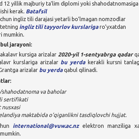
12 yillik majburiy ta’lim diplomi yoki shahodatnomasiga
ishi kerak.
Batafsil
chun ingliz tili darajasi yetarli bo’lmagan nomzodlar
itetning
ingliz tili tayyorlov kurslariga
ro’yxatdan
ari mumkin.
bul jarayoni:
akalavr kursiga arizalar
2020-yil 1-sentyabrga qadar
qa
kalavr kurslariga arizalar
bu yerda
kerakli kursni tanla
 Grantga arizalar
bu yerda
qabul qilinadi.
tlar:
/shahodatnoma va baholar
li sertifikati
 nusxasi
elandiya maktabida o’qiganlikni tasdiqlovchi hujjat.
uchun
international@vuw.ac.nz
elektron manziliga x
z mumkin.