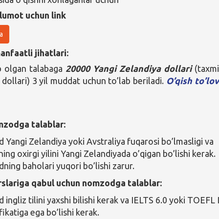
lumot uchun link
a
nfaatli jihatlari:
b olgan talabaga
20000 Yangi Zelandiya dollari
(taxm
ollari) 3 yil muddat uchun to’lab beriladi.
O’qish to’lov
zodga talablar:
Yangi Zelandiya yoki Avstraliya fuqarosi bo’lmasligi va
ng oxirgi yilini Yangi Zelandiyada o’qigan bo’lishi kerak.
ing baholari yuqori bo’lishi zarur.
rslariga qabul uchun nomzodga talablar:
ingliz tilini yaxshi bilishi kerak va IELTS 6.0 yoki TOEFL
fikatiga ega bo’lishi kerak.