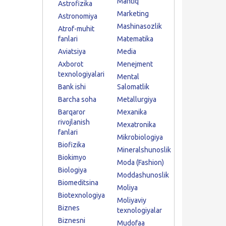
Mantiq
Astrofizika
Marketing
Astronomiya
Mashinasozlik
Atrof-muhit
fanlari
Matematika
Aviatsiya
Media
Axborot
Menejment
texnologiyalari
Mental
Bank ishi
Salomatlik
Barcha soha
Metallurgiya
Barqaror
Mexanika
rivojlanish
Mexatronika
fanlari
Mikrobiologiya
Biofizika
Mineralshunoslik
Biokimyo
Moda (Fashion)
Biologiya
Moddashunoslik
Biomeditsina
Moliya
Biotexnologiya
Moliyaviy
Biznes
texnologiyalar
Biznesni
Mudofaa