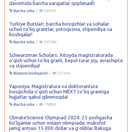
davomida barcha xarajatlar qoplanadi!
Barcha soha
|
269193
Turkiye Burslari: barcha bosqichlar va sohalar
uchun to’liq grantlar, yotoqxona, stipendiya va
boshqalar!
Barcha soha
|
235789
Schwarzman Scholars: Xitoyda magistraturada
oʻqish uchun toʻliq grant, bepul turar joy, aviachipta
va stipendiya!
Biznesni boshqarish
|
227344
Yaponiya: Magistratura va doktorantura
bosqichida oʻqish uchun MEXT toʻliq grantiga
hujjatlar qabul qilinmoqda!
Barcha soha
|
178803
ClimateScience Olympiad 2024: 25 yoshgacha
boʻlganlar uchun onlayn olimpiada: mukofot
jamgʻarmasi 15 000 dollar va gʻoliblar Bakuga