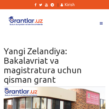
Kirish
|
Grantlar
Tanlovlar
Yangi Zelandiya:
Ishlar
Bakalavriat va
Kurslar
magistratura uchun
Blog
qisman grant
Yana
Qidirish