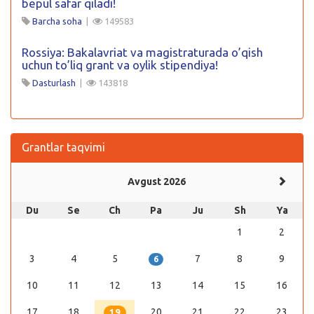
bepul safar qiladi!
Barcha soha
|
149583
Rossiya: Bakalavriat va magistraturada o’qish
uchun to’liq grant va oylik stipendiya!
Dasturlash
|
143818
Grantlar taqvimi
Avgust 2026
Du
Se
Ch
Pa
Ju
Sh
Ya
1
2
3
4
5
7
8
9
6
10
11
12
13
14
15
16
17
18
20
21
22
23
19