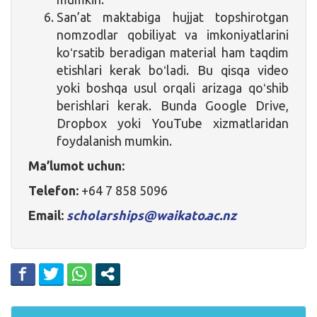
San’at maktabiga hujjat topshirotgan
nomzodlar qobiliyat va imkoniyatlarini
koʻrsatib beradigan material ham taqdim
etishlari kerak boʻladi. Bu qisqa video
yoki boshqa usul orqali arizaga qoʻshib
berishlari kerak. Bunda Google Drive,
Dropbox yoki YouTube xizmatlaridan
foydalanish mumkin.
Ma’lumot uchun:
Telefon:
+64 7 858 5096
Email:
scholarships@waikato.ac.nz