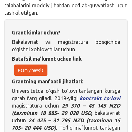
talabalarini moddiy jihatdan qoʻllab-quvvatlash ucun
tashkil etilgan.
Grant kimlar uchun?
Bakalavriat va magistratura bosqichida
oʻqishni xohlovchilar uchun
Batafsil ma'lumot uchun link
Rasmiy havola
Grantning manfaatli jihatlari:
Universitetda oʻqish toʻlovi tanlangan kursga
qarab farq qiladi. 2019-yilgi
kontrakt toʻlovi
magistratura uchun
29 370 – 45 145 NZD
(taxminan
18 885-
29 028 USD,
bakalavriat
uchun
24 425 – 31 795 NZD (taxminan
15
705-
20 444 USD).
Toʻliq maʼlumot tanlagan