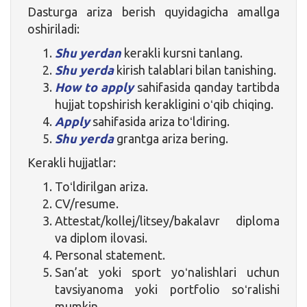
Dasturga ariza berish quyidagicha amallga
oshiriladi:
Shu yerdan
kerakli kursni tanlang.
Shu yerda
kirish talablari bilan tanishing.
How to apply
sahifasida qanday tartibda
hujjat topshirish kerakligini oʻqib chiqing.
Apply
sahifasida ariza toʻldiring.
Shu yerda
grantga ariza bering.
Kerakli hujjatlar:
Toʻldirilgan ariza.
CV/resume.
Attestat/kollej/litsey/bakalavr diploma
va diplom ilovasi.
Personal statement.
San’at yoki sport yoʻnalishlari uchun
tavsiyanoma yoki portfolio soʻralishi
mumkin.