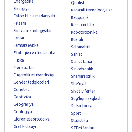
Energetika
Qurilish
Energiya
Raqamli texnologiyalar
Eston tili va madaniyati
Raqqoslik
Falsafa
Rassomchilik
Fan va texnologiyalar
Robototexnika
Fanlar
Rus tili
Farmatsevtika
Salomatlik
Filologiya va lingvistika
San'at
Fizika
San'at tarixi
Fransuz tili
Savodxonlik
Fuqarolik muhandisligi
Shaharsozlik
Gender tadqiqotlari
She'riyat
Genetika
Siyosiy fanlar
Geofizika
Sog'liqni saqlash
Geografiya
Sotsiologiya
Geologiya
Sport
Gidrometeorologiya
Statistika
Grafik dizayn
STEM fanlari