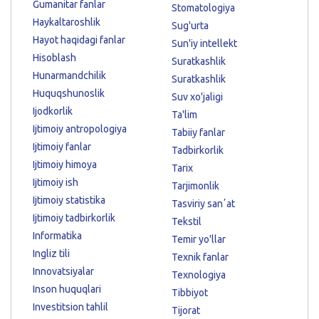
Gumanitar fanlar
Stomatologiya
Haykaltaroshlik
Sug'urta
Hayot haqidagi fanlar
Sun'iy intellekt
Hisoblash
Suratkashlik
Hunarmandchilik
Suratkashlik
Huquqshunoslik
Suv xo'jaligi
Ijodkorlik
Ta'lim
Ijtimoiy antropologiya
Tabiiy fanlar
Ijtimoiy fanlar
Tadbirkorlik
Ijtimoiy himoya
Tarix
Ijtimoiy ish
Tarjimonlik
Ijtimoiy statistika
Tasviriy sanʼat
Ijtimoiy tadbirkorlik
Tekstil
Informatika
Temir yo'llar
Ingliz tili
Texnik fanlar
Innovatsiyalar
Texnologiya
Inson huquqlari
Tibbiyot
Investitsion tahlil
Tijorat