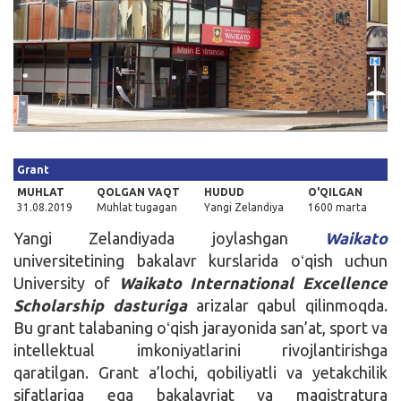
Kirish
Grant
MUHLAT
QOLGAN VAQT
HUDUD
O'QILGAN
31.08.2019
Muhlat tugagan
Yangi Zelandiya
1600 marta
Yangi Zelandiyada joylashgan
Waikato
universitetining bakalavr kurslarida oʻqish uchun
University of
Waikato International Excellence
Scholarship dasturiga
arizalar qabul qilinmoqda.
Bu grant talabaning oʻqish jarayonida san’at, sport va
intellektual imkoniyatlarini rivojlantirishga
qaratilgan. Grant a’lochi, qobiliyatli va yetakchilik
sifatlariga ega bakalavriat va magistratura