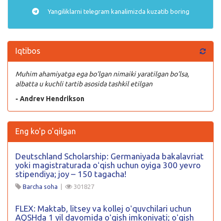
Yangiliklarni
telegram
kanalimizda kuzatib boring
Iqtibos
Muhim ahamiyatga ega bo’lgan nimaiki yaratilgan bo’lsa,
albatta u kuchli tartib asosida tashkil etilgan
- Andrev Hendrikson
Eng ko'p o'qilgan
Deutschland Scholarship: Germaniyada bakalavriat
yoki magistraturada oʻqish uchun oyiga 300 yevro
stipendiya; joy – 150 tagacha!
Barcha soha
|
301827
FLEX: Maktab, litsey va kollej oʻquvchilari uchun
AQSHda 1 yil davomida oʻqish imkoniyati; oʻqish