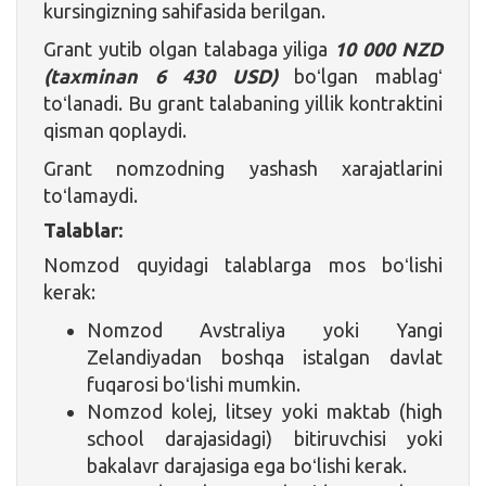
kursingizning sahifasida berilgan.
Grant yutib olgan talabaga yiliga
10 000 NZD
(taxminan
6 430 USD)
boʻlgan mablagʻ
toʻlanadi. Bu grant talabaning yillik kontraktini
qisman qoplaydi.
Grant nomzodning yashash xarajatlarini
toʻlamaydi.
Talablar:
Nomzod quyidagi talablarga mos boʻlishi
kerak:
Nomzod Avstraliya yoki Yangi
Zelandiyadan boshqa istalgan davlat
fuqarosi boʻlishi mumkin.
Nomzod kolej, litsey yoki maktab (high
school darajasidagi) bitiruvchisi yoki
bakalavr darajasiga ega boʻlishi kerak.