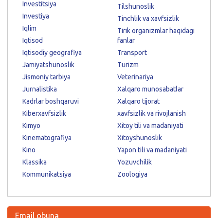
Investitsiya
Tilshunoslik
Investiya
Tinchlik va xavfsizlik
Iqlim
Tirik organizmlar haqidagi
Iqtisod
fanlar
Iqtisodiy geografiya
Transport
Jamiyatshunoslik
Turizm
Jismoniy tarbiya
Veterinariya
Jurnalistika
Xalqaro munosabatlar
Kadrlar boshqaruvi
Xalqaro tijorat
Kiberxavfsizlik
xavfsizlik va rivojlanish
Kimyo
Xitoy tili va madaniyati
Kinematografiya
Xitoyshunoslik
Kino
Yapon tili va madaniyati
Klassika
Yozuvchilik
Kommunikatsiya
Zoologiya
Email obuna