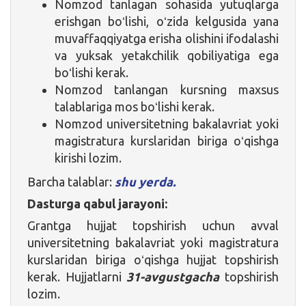
Nomzod tanlagan sohasida yutuqlarga
erishgan boʻlishi, oʻzida kelgusida yana
muvaffaqqiyatga erisha olishini ifodalashi
va yuksak yetakchilik qobiliyatiga ega
boʻlishi kerak.
Nomzod tanlangan kursning maxsus
talablariga mos boʻlishi kerak.
Nomzod universitetning bakalavriat yoki
magistratura kurslaridan biriga oʻqishga
kirishi lozim.
Barcha talablar:
shu yerda.
Dasturga qabul jarayoni:
Grantga hujjat topshirish uchun avval
universitetning bakalavriat yoki magistratura
kurslaridan biriga oʻqishga hujjat topshirish
kerak. Hujjatlarni
31-avgustgacha
topshirish
lozim.