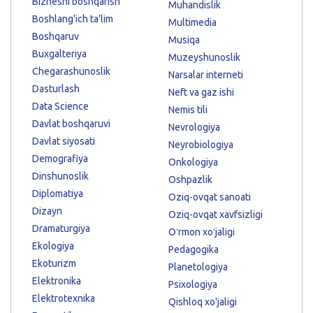
Biznesni boshqarish
Muhandislik
Boshlang'ich ta'lim
Multimedia
Boshqaruv
Musiqa
Buxgalteriya
Muzeyshunoslik
Chegarashunoslik
Narsalar interneti
Dasturlash
Neft va gaz ishi
Data Science
Nemis tili
Davlat boshqaruvi
Nevrologiya
Davlat siyosati
Neyrobiologiya
Demografiya
Onkologiya
Dinshunoslik
Oshpazlik
Diplomatiya
Oziq-ovqat sanoati
Dizayn
Oziq-ovqat xavfsizligi
Dramaturgiya
Oʻrmon xoʻjaligi
Ekologiya
Pedagogika
Ekoturizm
Planetologiya
Elektronika
Psixologiya
Elektrotexnika
Qishloq xo'jaligi