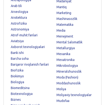
Madaniyat
Arab tili
Mantiq
Arxeologiya
Marketing
Arxitektura
Mashinasozlik
Astrofizika
Matematika
Astronomiya
Media
Atrof-muhit fanlari
Menejment
Aviatsiya
Mental Salomatlik
Axborot texnologiyalari
Metallurgiya
Bank ishi
Mexanika
Barcha soha
Mexatronika
Barqaror rivojlanish fanlari
Mikrobiologiya
Biofizika
Mineralshunoslik
Biokimyo
Moda (Fashion)
Biologiya
Moddashunoslik
Biomeditsina
Moliya
Biotexnologiya
Moliyaviy texnologiyalar
Biznes
Mudofaa