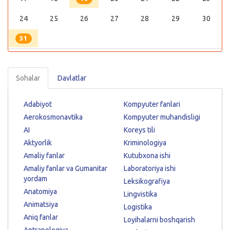
24
25
26
27
28
29
30
31
Sohalar
Davlatlar
Adabiyot
Kompyuter fanlari
Aerokosmonavtika
Kompyuter muhandisligi
AI
Koreys tili
Aktyorlik
Kriminologiya
Amaliy fanlar
Kutubxona ishi
Amaliy fanlar va Gumanitar
Laboratoriya ishi
yordam
Leksikografiya
Anatomiya
Lingvistika
Animatsiya
Logistika
Aniq fanlar
Loyihalarni boshqarish
Antrapologiya