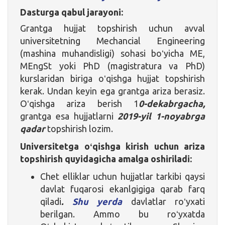
Dasturga qabul jarayoni:
Grantga hujjat topshirish uchun avval
universitetning Mechancial Engineering
(mashina muhandisligi) sohasi boʻyicha ME,
MEngSt yoki PhD (magistratura va PhD)
kurslaridan biriga oʻqishga hujjat topshirish
kerak. Undan keyin ega grantga ariza berasiz.
Oʻqishga ariza berish 1
0-dekabrgacha,
grantga esa hujjatlarni
2019-yil 1-noyabrga
qadar
topshirish lozim.
Universitetga oʻqishga kirish uchun ariza
topshirish quyidagicha
amalga oshiriladi:
Chet elliklar uchun hujjatlar tarkibi qaysi
davlat fuqarosi ekanlgigiga qarab farq
qiladi
.
Shu yerda
davlatlar roʻyxati
berilgan. Ammo bu roʻyxatda