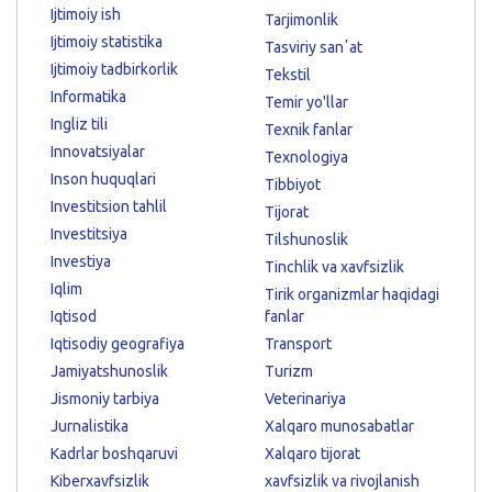
Ijtimoiy ish
Tarjimonlik
Ijtimoiy statistika
Tasviriy sanʼat
Ijtimoiy tadbirkorlik
Tekstil
Informatika
Temir yo'llar
Ingliz tili
Texnik fanlar
Innovatsiyalar
Texnologiya
Inson huquqlari
Tibbiyot
Investitsion tahlil
Tijorat
Investitsiya
Tilshunoslik
Investiya
Tinchlik va xavfsizlik
Iqlim
Tirik organizmlar haqidagi
Iqtisod
fanlar
Iqtisodiy geografiya
Transport
Jamiyatshunoslik
Turizm
Jismoniy tarbiya
Veterinariya
Jurnalistika
Xalqaro munosabatlar
Kadrlar boshqaruvi
Xalqaro tijorat
Kiberxavfsizlik
xavfsizlik va rivojlanish