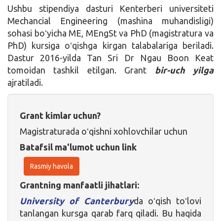
Ushbu stipendiya dasturi Kenterberi universiteti
Mechancial Engineering (mashina muhandisligi)
sohasi boʻyicha ME, MEngSt va PhD (magistratura va
PhD) kursiga oʻqishga kirgan talabalariga beriladi.
Dastur 2016-yilda Tan Sri Dr Ngau Boon Keat
tomoidan tashkil etilgan. Grant
bir-uch yilga
ajratiladi.
Grant kimlar uchun?
Magistraturada oʻqishni xohlovchilar uchun
Batafsil ma'lumot uchun link
Rasmiy havola
Grantning manfaatli jihatlari:
University of Canterbury
da oʻqish toʻlovi
tanlangan kursga qarab farq qiladi. Bu haqida