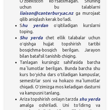
Oʻzbekiston koʻrsatilmagan. Shuning
uchun bu talablarni
liaison@canterbury.ac.nz
ga murojaat
qilib aniqlash kerak boʻladi.
S
hu yerdan
oʻqitiladigan kurslarni
toping.
Shu yerda
chet ellik talabalar uchun
oʻqishga hujjat topshirish tartibi
bosqichma-bosqich berilgan. Jarayon
bilan batafsil tanishib chiqing.
Tanlagan kursingiz sahifasida barcha
maʼlumotlar berilgan. Bunda barcha shu
kurs boʻyicha dars oʻtiladigan kampuslar,
semestrlar soni va hokazo maʼlumotlar
chiqadi. Oʻzimizga mos keladigan dasturni
va kampusni tanlang.
Ariza topshirish onlayn tarzda
shu yerda
amalga oshiriladi. Uni toʻldirng va