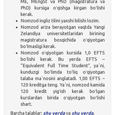
ME, MEngSt va PhD (magistratura va
PhD) kursiga oʻqishga kirgan boʻlishi
kerak.
Nomzod ingliz tilini yaxshi bilishi lozim.
Nomzod ariza berayotgan vaqtda Yangi
Zelandiya universitetlaridan birining
magistratura bosqichida oʻqiyotgan
boʻlmasligi kerak.
Nomzod oʻqiyotgan kursida 1,0 EFTS
boʻlishi kerak. Bu yerda EFTS –
“Equivalent Full Time Student”, yaʼni,
kunduzgi boʻlimda toʻliq oʻqiyotgan
talaba maʼnosini anglatadi. 1,00 EFTS –
120 kreditga teng. Yaʼni, nomzod kamida
120 kredit yigʻish kerak boʻlgan
kurslardan birida oʻqiyotgan boʻlishi
shart.
Barcha talablar:
shu yerda
va
shu yerda
.