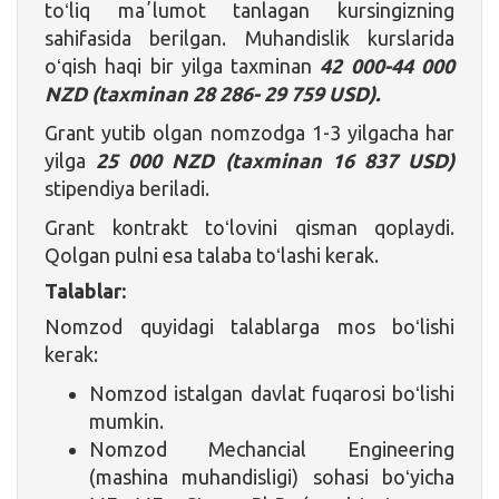
toʻliq maʼlumot tanlagan kursingizning
sahifasida berilgan. Muhandislik kurslarida
oʻqish haqi bir yilga taxminan
42 000-44 000
NZD (taxminan
28 286- 29 759 USD).
Grant yutib olgan nomzodga 1-3 yilgacha har
yilga
25 000 NZD (taxminan 16 837 USD)
stipendiya beriladi.
Grant kontrakt toʻlovini qisman qoplaydi.
Qolgan pulni esa talaba toʻlashi kerak.
Talablar:
Nomzod quyidagi talablarga mos boʻlishi
kerak:
Nomzod istalgan davlat fuqarosi boʻlishi
mumkin.
Nomzod Mechancial Engineering
(mashina muhandisligi) sohasi boʻyicha