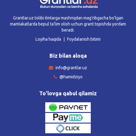
Grantlar.uz tolibi ilmlarga mashriqdan mag’ribgacha bo’lgan
mamlakatlarda bepul ta’lim olish uchun grant topishda yordam
beradi.
Loyiha haqida
Foydalanish bitimi
Biz bilan aloqa
info@grantlar.uz
@hamidziyo
To'lovga qabul qilamiz