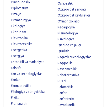
Dinshunoslik
Oshpazlik
Diplomatiya
Oziq-ovqat sanoati
Dizayn
Oziq-ovqat xavfsizligi
Dramaturgiya
Oʻrmon xoʻjaligi
Ekologiya
Pedagogika
Ekoturizm
Planetologiya
Elektronika
Psixologiya
Elektrotexnika
Qishloq xo'jaligi
Energetika
Qurilish
Energiya
Raqamli texnologiyalar
Eston tili va madaniyati
Raqqoslik
Falsafa
Rassomchilik
Fan va texnologiyalar
Robototexnika
Fanlar
Rus tili
Farmatsevtika
Salomatlik
Filologiya va lingvistika
San'at
Fizika
San'at tarixi
Fransuz tili
Savodxonlik