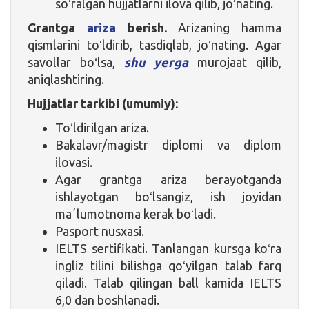
soʻralgan hujjatlarni ilova qilib, joʻnating.
Grantga
ariza
berish
.
Arizaning hamma
qismlarini toʻldirib, tasdiqlab, joʻnating. Agar
savollar boʻlsa,
shu yerga
murojaat qilib,
aniqlashtiring.
Hujjatlar tarkibi (umumiy):
Toʻldirilgan ariza.
Bakalavr/magistr diplomi va diplom
ilovasi.
Agar grantga ariza berayotganda
ishlayotgan boʻlsangiz, ish joyidan
maʼlumotnoma kerak boʻladi.
Pasport nusxasi.
IELTS sertifikati. Tanlangan kursga koʻra
ingliz tilini bilishga qoʻyilgan talab farq
qiladi. Talab qilingan ball kamida IELTS
6,0 dan boshlanadi.