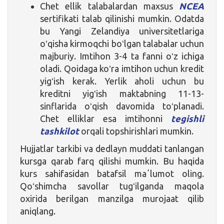
Chet ellik talabalardan maxsus
NCEA
sertifikati talab qilinishi mumkin. Odatda
bu Yangi Zelandiya universitetlariga
oʻqisha kirmoqchi boʻlgan talabalar uchun
majburiy. Imtihon 3-4 ta fanni oʻz ichiga
oladi. Qoidaga koʻra imtihon uchun kredit
yigʻish kerak. Yerlik aholi uchun bu
kreditni yigʻish maktabning 11-13-
sinflarida oʻqish davomida toʻplanadi.
Chet elliklar esa imtihonni
tegishli
tashkilot
orqali topshirishlari mumkin.
Hujjatlar tarkibi va dedlayn muddati tanlangan
kursga qarab farq qilishi mumkin. Bu haqida
kurs sahifasidan batafsil maʼlumot oling.
Qoʻshimcha savollar tugʻilganda maqola
oxirida berilgan manzilga murojaat qilib
aniqlang.