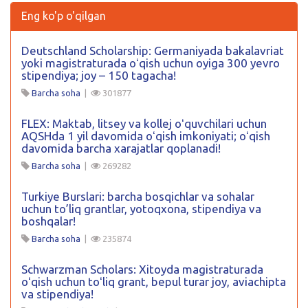
Eng ko'p o'qilgan
Deutschland Scholarship: Germaniyada bakalavriat
yoki magistraturada oʻqish uchun oyiga 300 yevro
stipendiya; joy – 150 tagacha!
Barcha soha
|
301877
FLEX: Maktab, litsey va kollej oʻquvchilari uchun
AQSHda 1 yil davomida oʻqish imkoniyati; oʻqish
davomida barcha xarajatlar qoplanadi!
Barcha soha
|
269282
Turkiye Burslari: barcha bosqichlar va sohalar
uchun to’liq grantlar, yotoqxona, stipendiya va
boshqalar!
Barcha soha
|
235874
Schwarzman Scholars: Xitoyda magistraturada
oʻqish uchun toʻliq grant, bepul turar joy, aviachipta
va stipendiya!