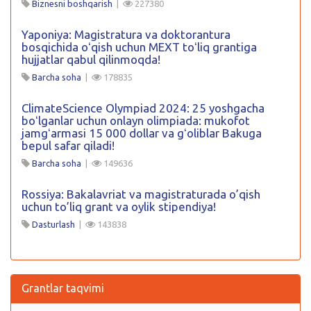
Biznesni boshqarish
|
227380
Yaponiya: Magistratura va doktorantura
bosqichida oʻqish uchun MEXT toʻliq grantiga
hujjatlar qabul qilinmoqda!
Barcha soha
|
178835
ClimateScience Olympiad 2024: 25 yoshgacha
boʻlganlar uchun onlayn olimpiada: mukofot
jamgʻarmasi 15 000 dollar va gʻoliblar Bakuga
bepul safar qiladi!
Barcha soha
|
149636
Rossiya: Bakalavriat va magistraturada o’qish
uchun to’liq grant va oylik stipendiya!
Dasturlash
|
143838
Grantlar taqvimi