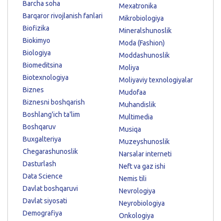
Barcha soha
Mexatronika
Barqaror rivojlanish fanlari
Mikrobiologiya
Biofizika
Mineralshunoslik
Biokimyo
Moda (Fashion)
Biologiya
Moddashunoslik
Biomeditsina
Moliya
Biotexnologiya
Moliyaviy texnologiyalar
Biznes
Mudofaa
Biznesni boshqarish
Muhandislik
Boshlang'ich ta'lim
Multimedia
Boshqaruv
Musiqa
Buxgalteriya
Muzeyshunoslik
Chegarashunoslik
Narsalar interneti
Dasturlash
Neft va gaz ishi
Data Science
Nemis tili
Davlat boshqaruvi
Nevrologiya
Davlat siyosati
Neyrobiologiya
Demografiya
Onkologiya