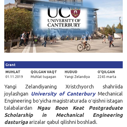
Kirish
Grant
MUHLAT
QOLGAN VAQT
HUDUD
O'QILGAN
01.11.2019
Muhlat tugagan
Yangi Zelandiya
2245 marta
Yangi Zelandiyaning Xristchyorch shahriida
joylashgan
University of Canterbury
Mechanical
Engineering boʻyicha magistraturada oʻqishni istagan
talabalardan
Ngau Boon Keat Postgraduate
Scholarship in Mechanical Engineering
dasturiga
arizalar qabul qilishni boshladi.