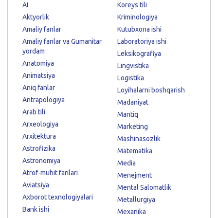
AI
Koreys tili
Aktyorlik
Kriminologiya
Amaliy fanlar
Kutubxona ishi
Amaliy fanlar va Gumanitar
Laboratoriya ishi
yordam
Leksikografiya
Anatomiya
Lingvistika
Animatsiya
Logistika
Aniq fanlar
Loyihalarni boshqarish
Antrapologiya
Madaniyat
Arab tili
Mantiq
Arxeologiya
Marketing
Arxitektura
Mashinasozlik
Astrofizika
Matematika
Astronomiya
Media
Atrof-muhit fanlari
Menejment
Aviatsiya
Mental Salomatlik
Axborot texnologiyalari
Metallurgiya
Bank ishi
Mexanika