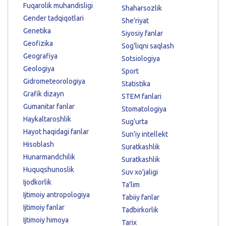
Fuqarolik muhandisligi
Shaharsozlik
Gender tadqiqotlari
She'riyat
Genetika
Siyosiy fanlar
Geofizika
Sog'liqni saqlash
Geografiya
Sotsiologiya
Geologiya
Sport
Gidrometeorologiya
Statistika
Grafik dizayn
STEM fanlari
Gumanitar fanlar
Stomatologiya
Haykaltaroshlik
Sug'urta
Hayot haqidagi fanlar
Sun'iy intellekt
Hisoblash
Suratkashlik
Hunarmandchilik
Suratkashlik
Huquqshunoslik
Suv xo'jaligi
Ijodkorlik
Ta'lim
Ijtimoiy antropologiya
Tabiiy fanlar
Ijtimoiy fanlar
Tadbirkorlik
Ijtimoiy himoya
Tarix