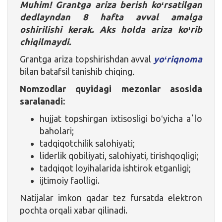
Muhim! Grantga ariza berish koʻrsatilgan
dedlayndan 8 hafta avval amalga
oshirilishi kerak. Aks holda ariza koʻrib
chiqilmaydi.
Grantga ariza topshirishdan avval
yoʻriqnoma
bilan batafsil tanishib chiqing
.
Nomzodlar quyidagi mezonlar asosida
saralanadi:
hujjat topshirgan ixtisosligi boʻyicha aʼlo
baholari;
tadqiqotchilik salohiyati;
liderlik qobiliyati, salohiyati, tirishqoqligi;
tadqiqot loyihalarida ishtirok etganligi;
ijtimoiy faolligi.
Natijalar imkon qadar tez fursatda elektron
pochta orqali xabar qilinadi.