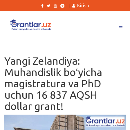
Kirish
|
Grantlar
Tanlovlar
Yangi Zelandiya:
Ishlar
Muhandislik boʻyicha
Kurslar
magistratura va PhD
Blog
uchun 16 837 AQSH
Yana
dollar grant!
Qidirish