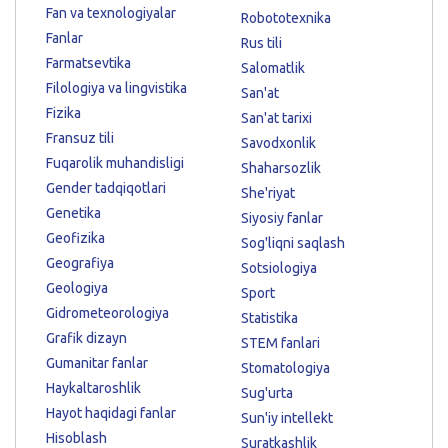
Fan va texnologiyalar
Robototexnika
Fanlar
Rus tili
Farmatsevtika
Salomatlik
Filologiya va lingvistika
San'at
Fizika
San'at tarixi
Fransuz tili
Savodxonlik
Fuqarolik muhandisligi
Shaharsozlik
Gender tadqiqotlari
She'riyat
Genetika
Siyosiy fanlar
Geofizika
Sog'liqni saqlash
Geografiya
Sotsiologiya
Geologiya
Sport
Gidrometeorologiya
Statistika
Grafik dizayn
STEM fanlari
Gumanitar fanlar
Stomatologiya
Haykaltaroshlik
Sug'urta
Hayot haqidagi fanlar
Sun'iy intellekt
Hisoblash
Suratkashlik