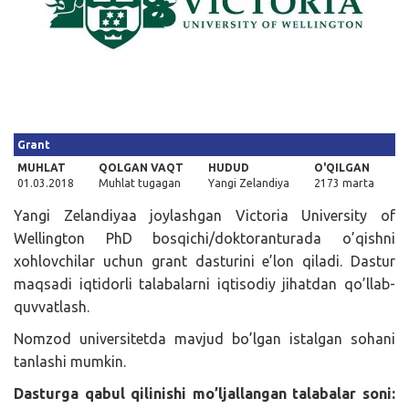
Kirish
Grant
MUHLAT
QOLGAN VAQT
HUDUD
O'QILGAN
01.03.2018
Muhlat tugagan
Yangi Zelandiya
2173 marta
Yangi Zelandiyaa joylashgan Victoria University of
Wellington PhD bosqichi/doktoranturada o’qishni
xohlovchilar uchun grant dasturini e’lon qiladi. Dastur
maqsadi iqtidorli talabalarni iqtisodiy jihatdan qo’llab-
quvvatlash.
Nomzod universitetda mavjud bo’lgan istalgan sohani
tanlashi mumkin.
Dasturga qabul qilinishi mo’ljallangan talabalar soni: