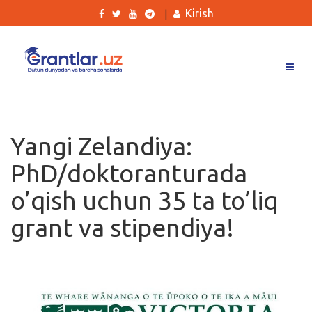
Kirish
|
Grantlar
Tanlovlar
Yangi Zelandiya:
Ishlar
PhD/doktoranturada
Kurslar
o’qish uchun 35 ta to’liq
Blog
grant va stipendiya!
Yana
Qidirish