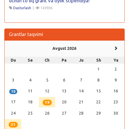
uchun to’liq grant va oylik stipendiya!
Dasturlash
|
143936
Grantlar taqvimi
Avgust 2026
Du
Se
Ch
Pa
Ju
Sh
Ya
1
2
3
4
5
6
7
8
9
11
12
13
14
15
16
10
17
18
20
21
22
23
19
24
25
26
27
28
29
30
31