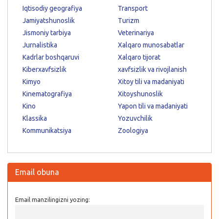
Iqtisodiy geografiya
Transport
Jamiyatshunoslik
Turizm
Jismoniy tarbiya
Veterinariya
Jurnalistika
Xalqaro munosabatlar
Kadrlar boshqaruvi
Xalqaro tijorat
Kiberxavfsizlik
xavfsizlik va rivojlanish
Kimyo
Xitoy tili va madaniyati
Kinematografiya
Xitoyshunoslik
Kino
Yapon tili va madaniyati
Klassika
Yozuvchilik
Kommunikatsiya
Zoologiya
Email obuna
Email manzilingizni yozing: