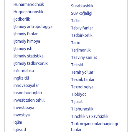
Hunarmandchilik
Suratkashlik
Huquqshunoslik
Suv xo'jaligi
Ijodkorlik
Ta'lim
Ijtimoiy antropologiya
Tabiiy fanlar
Ijtimoiy fanlar
Tadbirkorlik
Ijtimoiy himoya
Tarix
Ijtimoiy ish
Tarjimonlik
Ijtimoiy statistika
Tasviriy sanʼat
Ijtimoiy tadbirkorlik
Tekstil
Informatika
Temir yo'llar
Ingliz tili
Texnik fanlar
Innovatsiyalar
Texnologiya
Inson huquqlari
Tibbiyot
Investitsion tahlil
Tijorat
Investitsiya
Tilshunoslik
Investiya
Tinchlik va xavfsizlik
Iqlim
Tirik organizmlar haqidagi
Iqtisod
fanlar