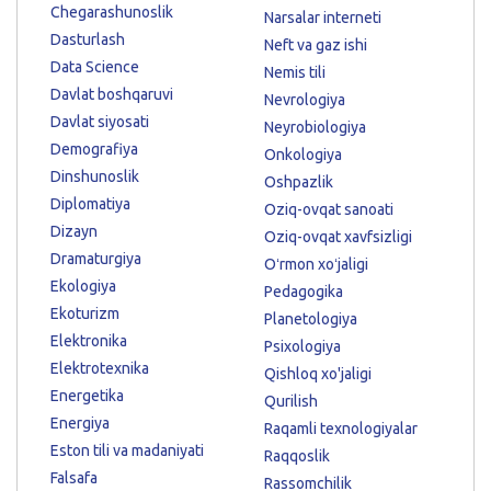
Chegarashunoslik
Narsalar interneti
Dasturlash
Neft va gaz ishi
Data Science
Nemis tili
Davlat boshqaruvi
Nevrologiya
Davlat siyosati
Neyrobiologiya
Demografiya
Onkologiya
Dinshunoslik
Oshpazlik
Diplomatiya
Oziq-ovqat sanoati
Dizayn
Oziq-ovqat xavfsizligi
Dramaturgiya
Oʻrmon xoʻjaligi
Ekologiya
Pedagogika
Ekoturizm
Planetologiya
Elektronika
Psixologiya
Elektrotexnika
Qishloq xo'jaligi
Energetika
Qurilish
Energiya
Raqamli texnologiyalar
Eston tili va madaniyati
Raqqoslik
Falsafa
Rassomchilik