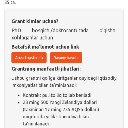
35 ta.
Grant kimlar uchun?
PhD bosqichi/doktoranturada o'qishni
xohlaganlar uchun
Batafsil ma'lumot uchun link
Ariza topshirish
Rasmiy havola
Grantning manfaatli jihatlari:
Ushbu grantni qo’lga kiritganlar quyidagi iqtisodiy
imkoniyatlar bilan ta’minlanadi:
Kontrakt puli to’liq to’lab beriladi;
23 ming 500 Yangi Zelandiya dollari
(taxminan 17 ming 235 AQSh dollari)
miqdorida yillik stipendiya bilan
ta’minlanadi.