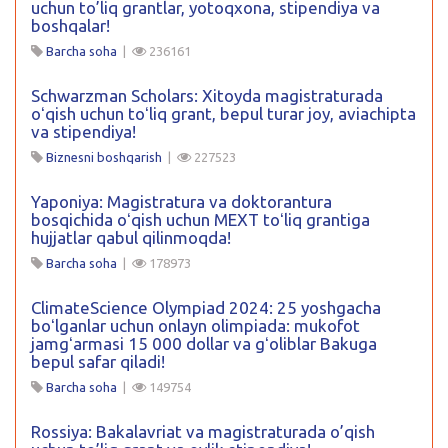
uchun to’liq grantlar, yotoqxona, stipendiya va
boshqalar!
Barcha soha
|
236161
Schwarzman Scholars: Xitoyda magistraturada
oʻqish uchun toʻliq grant, bepul turar joy, aviachipta
va stipendiya!
Biznesni boshqarish
|
227523
Yaponiya: Magistratura va doktorantura
bosqichida oʻqish uchun MEXT toʻliq grantiga
hujjatlar qabul qilinmoqda!
Barcha soha
|
178973
ClimateScience Olympiad 2024: 25 yoshgacha
boʻlganlar uchun onlayn olimpiada: mukofot
jamgʻarmasi 15 000 dollar va gʻoliblar Bakuga
bepul safar qiladi!
Barcha soha
|
149754
Rossiya: Bakalavriat va magistraturada o’qish