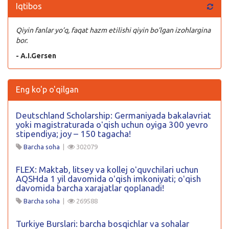
Iqtibos
Qiyin fanlar yo’q, faqat hazm etilishi qiyin bo’lgan izohlargina
bor.
- A.I.Gersen
Eng ko'p o'qilgan
Deutschland Scholarship: Germaniyada bakalavriat
yoki magistraturada oʻqish uchun oyiga 300 yevro
stipendiya; joy – 150 tagacha!
Barcha soha
|
302079
FLEX: Maktab, litsey va kollej oʻquvchilari uchun
AQSHda 1 yil davomida oʻqish imkoniyati; oʻqish
davomida barcha xarajatlar qoplanadi!
Barcha soha
|
269588
Turkiye Burslari: barcha bosqichlar va sohalar