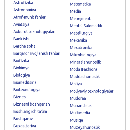
Astrofizika
Matematika
Astronomiya
Media
Atrof-muhit fanlari
Menejment
Aviatsiya
Mental Salomatlik
Axborot texnologiyalari
Metallurgiya
Bank ishi
Mexanika
Barcha soha
Mexatronika
Barqaror rivojlanish fanlari
Mikrobiologiya
Biofizika
Mineralshunoslik
Biokimyo
Moda (Fashion)
Biologiya
Moddashunoslik
Biomeditsina
Moliya
Biotexnologiya
Moliyaviy texnologiyalar
Biznes
Mudofaa
Biznesni boshqarish
Muhandislik
Boshlang'ich ta'lim
Multimedia
Boshqaruv
Musiqa
Buxgalteriya
Muzeyshunoslik