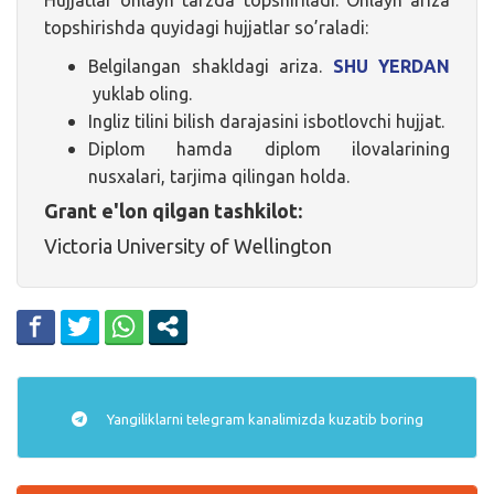
Hujjatlar onlayn tarzda topshiriladi. Onlayn ariza
topshirishda quyidagi hujjatlar so’raladi:
Belgilangan shakldagi ariza.
SHU YERDAN
yuklab oling.
Ingliz tilini bilish darajasini isbotlovchi hujjat.
Diplom hamda diplom ilovalarining
nusxalari, tarjima qilingan holda.
Grant e'lon qilgan tashkilot:
Victoria University of Wellington
Yangiliklarni
telegram
kanalimizda kuzatib boring