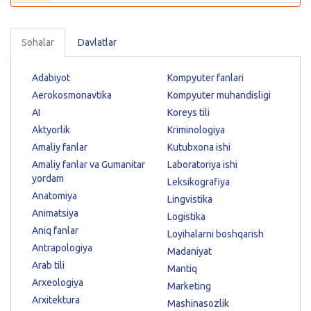
Sohalar
Davlatlar
Adabiyot
Kompyuter fanlari
Aerokosmonavtika
Kompyuter muhandisligi
AI
Koreys tili
Aktyorlik
Kriminologiya
Amaliy fanlar
Kutubxona ishi
Amaliy fanlar va Gumanitar
Laboratoriya ishi
yordam
Leksikografiya
Anatomiya
Lingvistika
Animatsiya
Logistika
Aniq fanlar
Loyihalarni boshqarish
Antrapologiya
Madaniyat
Arab tili
Mantiq
Arxeologiya
Marketing
Arxitektura
Mashinasozlik