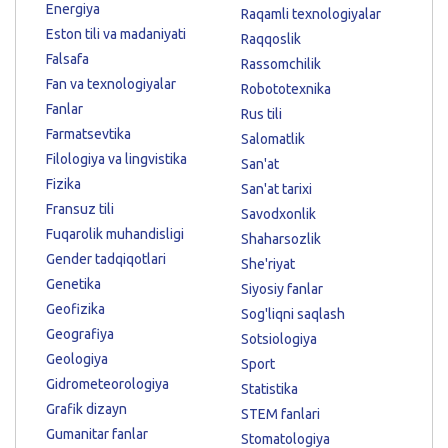
Energiya
Raqamli texnologiyalar
Eston tili va madaniyati
Raqqoslik
Falsafa
Rassomchilik
Fan va texnologiyalar
Robototexnika
Fanlar
Rus tili
Farmatsevtika
Salomatlik
Filologiya va lingvistika
San'at
Fizika
San'at tarixi
Fransuz tili
Savodxonlik
Fuqarolik muhandisligi
Shaharsozlik
Gender tadqiqotlari
She'riyat
Genetika
Siyosiy fanlar
Geofizika
Sog'liqni saqlash
Geografiya
Sotsiologiya
Geologiya
Sport
Gidrometeorologiya
Statistika
Grafik dizayn
STEM fanlari
Gumanitar fanlar
Stomatologiya