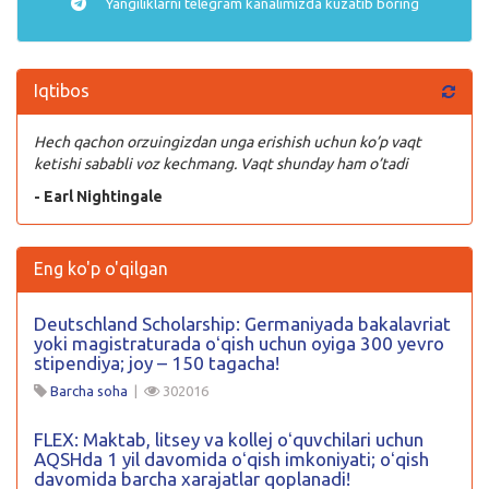
Yangiliklarni
telegram
kanalimizda kuzatib boring
Iqtibos
Hech qachon orzuingizdan unga erishish uchun ko’p vaqt
ketishi sababli voz kechmang. Vaqt shunday ham o’tadi
- Earl Nightingale
Eng ko'p o'qilgan
Deutschland Scholarship: Germaniyada bakalavriat
yoki magistraturada oʻqish uchun oyiga 300 yevro
stipendiya; joy – 150 tagacha!
Barcha soha
|
302016
FLEX: Maktab, litsey va kollej oʻquvchilari uchun
AQSHda 1 yil davomida oʻqish imkoniyati; oʻqish
davomida barcha xarajatlar qoplanadi!