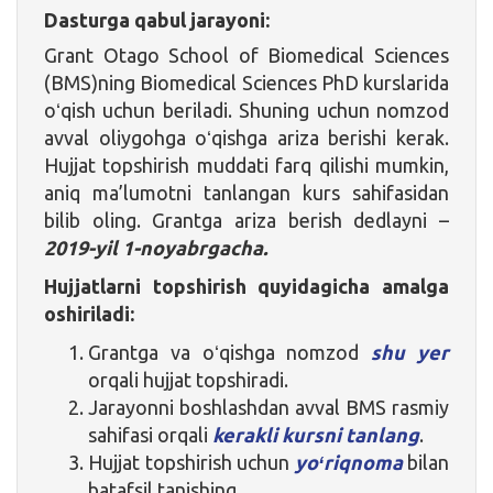
Dasturga qabul jarayoni:
Grant Otago School of Biomedical Sciences
(BMS)ning Biomedical Sciences PhD kurslarida
oʻqish uchun beriladi. Shuning uchun nomzod
avval oliygohga oʻqishga ariza berishi kerak.
Hujjat topshirish muddati farq qilishi mumkin,
aniq ma’lumotni tanlangan kurs sahifasidan
bilib oling. Grantga ariza berish dedlayni –
2019-yil 1-noyabrgacha.
Hujjatlarni topshirish quyidagicha amalga
oshiriladi:
Grantga va oʻqishga nomzod
shu yer
orqali hujjat topshiradi.
Jarayonni boshlashdan avval BMS rasmiy
sahifasi orqali
kerakli kursni tanlang
.
Hujjat topshirish uchun
yoʻriqnoma
bilan
batafsil tanishing.