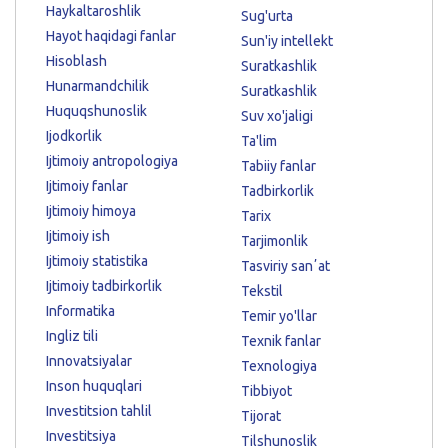
Haykaltaroshlik
Sug'urta
Hayot haqidagi fanlar
Sun'iy intellekt
Hisoblash
Suratkashlik
Hunarmandchilik
Suratkashlik
Huquqshunoslik
Suv xo'jaligi
Ijodkorlik
Ta'lim
Ijtimoiy antropologiya
Tabiiy fanlar
Ijtimoiy fanlar
Tadbirkorlik
Ijtimoiy himoya
Tarix
Ijtimoiy ish
Tarjimonlik
Ijtimoiy statistika
Tasviriy sanʼat
Ijtimoiy tadbirkorlik
Tekstil
Informatika
Temir yo'llar
Ingliz tili
Texnik fanlar
Innovatsiyalar
Texnologiya
Inson huquqlari
Tibbiyot
Investitsion tahlil
Tijorat
Investitsiya
Tilshunoslik