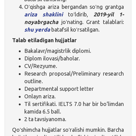
Oʻqishga ariza bergandan soʻng grantga
ariza shaklini
toʻldirib,
2019-yil 1-
noyabrgacha
joʻnating. Grant talablari:
shu yerda
batafsil koʻrsatilgan.
Talab etiladigan hujjatlar
Bakalavr/magistrlik diplomi.
Diplom ilovasi/baholar.
CV/Rezyume.
Research proposal/Preliminary research
outline.
Departmental support letter
Onlayn ariza.
Til sertifikati. IELTS 7.0 har bir bo‘limdan
kamida 6.5 ball.
2 ta tavsiyanoma.
Qoʻshimcha hujjatlar soʻralishi mumkin. Barcha