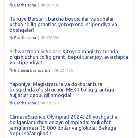
Barcha soha
|
269492
Turkiye Burslari: barcha bosqichlar va sohalar
uchun to’liq grantlar, yotoqxona, stipendiya va
boshqalar!
Barcha soha
|
236083
Schwarzman Scholars: Xitoyda magistraturada
oʻqish uchun toʻliq grant, bepul turar joy, aviachipta
va stipendiya!
Biznesni boshqarish
|
227476
Yaponiya: Magistratura va doktorantura
bosqichida oʻqish uchun MEXT toʻliq grantiga
hujjatlar qabul qilinmoqda!
Barcha soha
|
178923
ClimateScience Olympiad 2024: 25 yoshgacha
boʻlganlar uchun onlayn olimpiada: mukofot
jamgʻarmasi 15 000 dollar va gʻoliblar Bakuga
bepul safar qiladi!