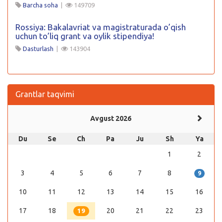
Barcha soha
|
149709
Rossiya: Bakalavriat va magistraturada o’qish
uchun to’liq grant va oylik stipendiya!
Dasturlash
|
143904
Grantlar taqvimi
Avgust 2026
Du
Se
Ch
Pa
Ju
Sh
Ya
1
2
3
4
5
6
7
8
9
10
11
12
13
14
15
16
17
18
20
21
22
23
19