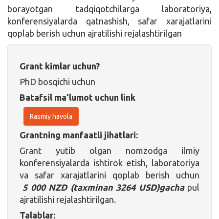
borayotgan tadqiqotchilarga laboratoriya,
konferensiyalarda qatnashish, safar xarajatlarini
qoplab berish uchun ajratilishi rejalashtirilgan
Grant kimlar uchun?
PhD bosqichi uchun
Batafsil ma'lumot uchun link
Rasmiy havola
Grantning manfaatli jihatlari:
Grant yutib olgan nomzodga ilmiy
konferensiyalarda ishtirok etish, laboratoriya
va safar xarajatlarini qoplab berish uchun
5 000 NZD (taxminan 3264 USD)gacha
pul
ajratilishi rejalashtirilgan.
Talablar: