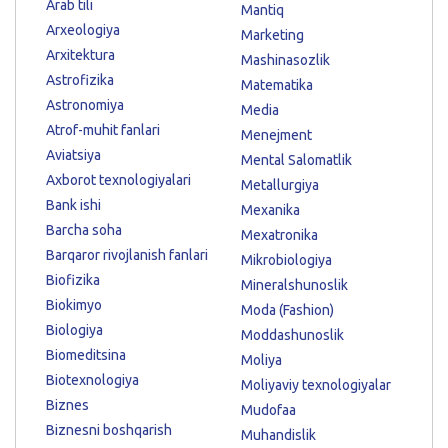
Arab tili
Mantiq
Arxeologiya
Marketing
Arxitektura
Mashinasozlik
Astrofizika
Matematika
Astronomiya
Media
Atrof-muhit fanlari
Menejment
Aviatsiya
Mental Salomatlik
Axborot texnologiyalari
Metallurgiya
Bank ishi
Mexanika
Barcha soha
Mexatronika
Barqaror rivojlanish fanlari
Mikrobiologiya
Biofizika
Mineralshunoslik
Biokimyo
Moda (Fashion)
Biologiya
Moddashunoslik
Biomeditsina
Moliya
Biotexnologiya
Moliyaviy texnologiyalar
Biznes
Mudofaa
Biznesni boshqarish
Muhandislik