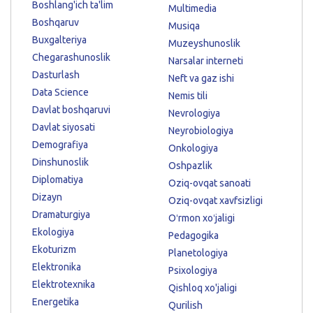
Boshlang'ich ta'lim
Multimedia
Boshqaruv
Musiqa
Buxgalteriya
Muzeyshunoslik
Chegarashunoslik
Narsalar interneti
Dasturlash
Neft va gaz ishi
Data Science
Nemis tili
Davlat boshqaruvi
Nevrologiya
Davlat siyosati
Neyrobiologiya
Demografiya
Onkologiya
Dinshunoslik
Oshpazlik
Diplomatiya
Oziq-ovqat sanoati
Dizayn
Oziq-ovqat xavfsizligi
Dramaturgiya
Oʻrmon xoʻjaligi
Ekologiya
Pedagogika
Ekoturizm
Planetologiya
Elektronika
Psixologiya
Elektrotexnika
Qishloq xo'jaligi
Energetika
Qurilish