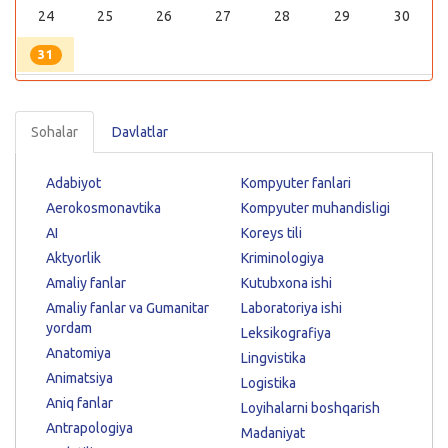
24
25
26
27
28
29
30
31
Sohalar
Davlatlar
Adabiyot
Kompyuter fanlari
Aerokosmonavtika
Kompyuter muhandisligi
AI
Koreys tili
Aktyorlik
Kriminologiya
Amaliy fanlar
Kutubxona ishi
Amaliy fanlar va Gumanitar
Laboratoriya ishi
yordam
Leksikografiya
Anatomiya
Lingvistika
Animatsiya
Logistika
Aniq fanlar
Loyihalarni boshqarish
Antrapologiya
Madaniyat