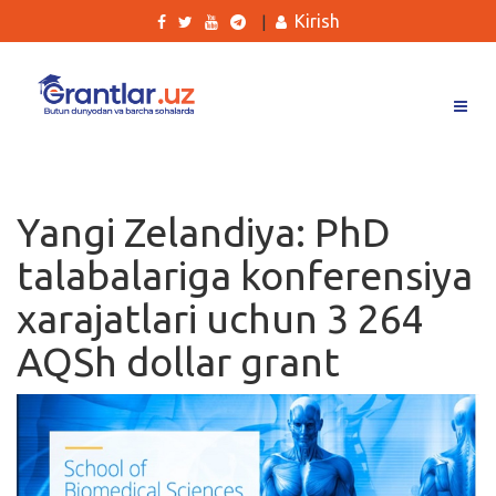
Kirish
|
Grantlar
Tanlovlar
Yangi Zelandiya: PhD
Ishlar
talabalariga konferensiya
Kurslar
xarajatlari uchun 3 264
Blog
AQSh dollar grant
Yana
Qidirish