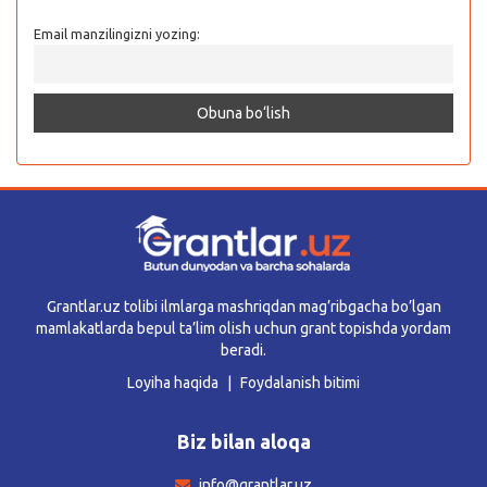
Email manzilingizni yozing:
Grantlar.uz tolibi ilmlarga mashriqdan mag’ribgacha bo’lgan
mamlakatlarda bepul ta’lim olish uchun grant topishda yordam
beradi.
Loyiha haqida
Foydalanish bitimi
Biz bilan aloqa
info@grantlar.uz