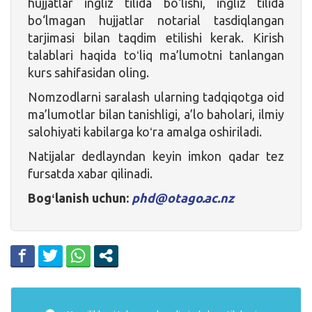
hujjatlar ingliz tilida bo‘lishi, ingliz tilida
bo‘lmagan hujjatlar notarial tasdiqlangan
tarjimasi bilan taqdim etilishi kerak. Kirish
talablari haqida toʻliq ma’lumotni tanlangan
kurs sahifasidan oling.
Nomzodlarni saralash ularning tadqiqotga oid
ma’lumotlar bilan tanishligi, a’lo baholari, ilmiy
salohiyati kabilarga koʻra amalga oshiriladi.
Natijalar dedlayndan keyin imkon qadar tez
fursatda xabar qilinadi.
Bogʻlanish uchun:
phd@otago.ac.nz