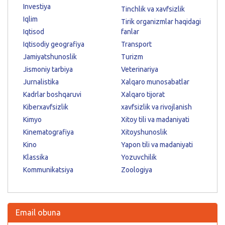
Investiya
Tinchlik va xavfsizlik
Iqlim
Tirik organizmlar haqidagi
Iqtisod
fanlar
Iqtisodiy geografiya
Transport
Jamiyatshunoslik
Turizm
Jismoniy tarbiya
Veterinariya
Jurnalistika
Xalqaro munosabatlar
Kadrlar boshqaruvi
Xalqaro tijorat
Kiberxavfsizlik
xavfsizlik va rivojlanish
Kimyo
Xitoy tili va madaniyati
Kinematografiya
Xitoyshunoslik
Kino
Yapon tili va madaniyati
Klassika
Yozuvchilik
Kommunikatsiya
Zoologiya
Email obuna