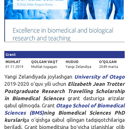
Kirish
Grant
MUHLAT
QOLGAN VAQT
HUDUD
O'QILGAN
01.11.2019
Muhlat tugagan
Yangi Zelandiya
2049 marta
Yangi Zelandiyada joylashgan
University of Otago
2019-2020 o‘quv yili uchun
Elizabeth Jean Trotter
Postgraduate Research Travelling Scholarship
in Biomedical Sciences
grant dasturiga arizalar
qabul qilmoqda. Grant
Otago School of Biomedical
Sciences (BMS)
ning Biomedical Sciences PhD
kurslari
ga o‘qishga qabul qilingan tadqiqotchilariga
beriladi. Grant biomeditsina boʻyicha izlanishlar olib