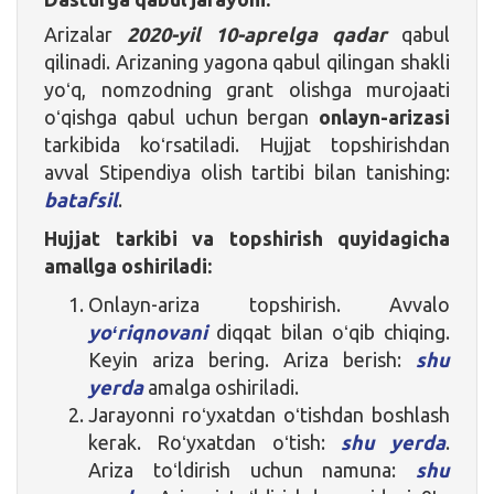
Arizalar
2020-yil 10-aprelga qadar
qabul
qilinadi. Arizaning yagona qabul qilingan shakli
yoʻq, nomzodning grant olishga murojaati
oʻqishga qabul uchun bergan
onlayn-arizasi
tarkibida koʻrsatiladi. Hujjat topshirishdan
avval Stipendiya olish tartibi bilan tanishing:
batafsil
.
Hujjat tarkibi va topshirish quyidagicha
amallga oshiriladi:
Onlayn-ariza topshirish. Avvalo
yoʻriqnovani
diqqat bilan oʻqib chiqing.
Keyin ariza bering. Ariza berish:
shu
yerda
amalga oshiriladi.
Jarayonni roʻyxatdan oʻtishdan boshlash
kerak. Roʻyxatdan oʻtish:
shu yerda
.
Ariza toʻldirish uchun namuna:
shu