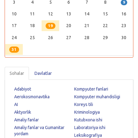
3
4
5
6
7
8
9
10
11
12
13
14
15
16
17
18
20
21
22
23
19
24
25
26
27
28
29
30
31
Sohalar
Davlatlar
Adabiyot
Kompyuter fanlari
Aerokosmonavtika
Kompyuter muhandisligi
AI
Koreys tili
Aktyorlik
Kriminologiya
Amaliy fanlar
Kutubxona ishi
Amaliy fanlar va Gumanitar
Laboratoriya ishi
yordam
Leksikografiya