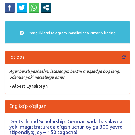
Yangiliklarni
telegram
kanalimizda kuzatib boring
Iqtibos
Agar baxtli yashashni istasangiz baxtni maqsadga bog’lang,
odamlar yoki narsalarga emas
- Albert Eynshteyn
Eng ko'p o'qilgan
Deutschland Scholarship: Germaniyada bakalavriat
yoki magistraturada oʻqish uchun oyiga 300 yevro
stipendiya; joy – 150 tagacha!