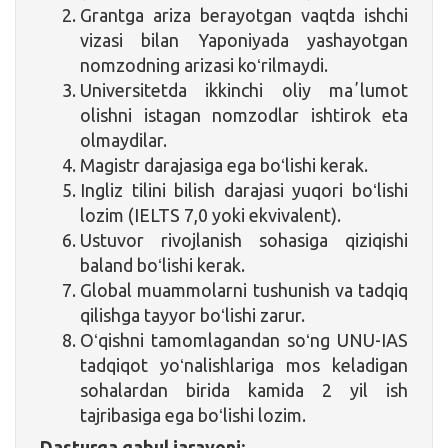
Grantga ariza berayotgan vaqtda ishchi
vizasi bilan Yaponiyada yashayotgan
nomzodning arizasi koʻrilmaydi.
Universitetda ikkinchi oliy maʼlumot
olishni istagan nomzodlar ishtirok eta
olmaydilar.
Magistr darajasiga ega boʻlishi kerak.
Ingliz tilini bilish darajasi yuqori boʻlishi
lozim (IELTS 7,0 yoki ekvivalent).
Ustuvor rivojlanish sohasiga qiziqishi
baland boʻlishi kerak.
Global muammolarni tushunish va tadqiq
qilishga tayyor boʻlishi zarur.
Oʻqishni tamomlagandan soʻng UNU-IAS
tadqiqot yoʻnalishlariga mos keladigan
sohalardan birida kamida 2 yil ish
tajribasiga ega boʻlishi lozim.
Dasturga qabul jarayoni: