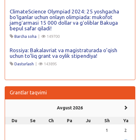
ClimateScience Olympiad 2024: 25 yoshgacha
boʻlganlar uchun onlayn olimpiada: mukofot
jamgʻarmasi 15 000 dollar va gʻoliblar Bakuga
bepul safar qiladi!
Barcha soha
|
149700
Rossiya: Bakalavriat va magistraturada o’qish
uchun to’liq grant va oylik stipendiya!
Dasturlash
|
143895
Grantlar taqvimi
Avgust 2026
Du
Se
Ch
Pa
Ju
Sh
Ya
1
2