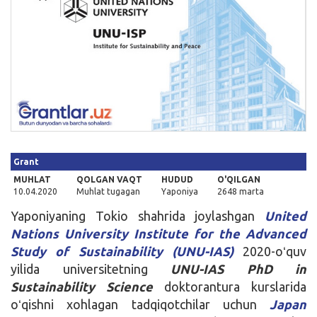
Kirish
Grant
MUHLAT
QOLGAN VAQT
HUDUD
O'QILGAN
10.04.2020
Muhlat tugagan
Yaponiya
2648 marta
Yaponiyaning Tokio shahrida joylashgan
United
Nations University Institute for the Advanced
Study of Sustainability (UNU-IAS)
2020-oʻquv
yilida universitetning
UNU-IAS PhD in
Sustainability Science
doktorantura kurslarida
oʻqishni xohlagan tadqiqotchilar uchun
Japan