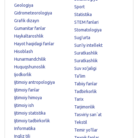
Geologiya
Sport
Gidrometeorologiya
Statistika
Grafik dizayn
STEM fanlari
Gumanitar fanlar
Stomatologiya
Haykaltaroshlik
Sug'urta
Hayot haqidagi fanlar
Sun'iy intellekt
Hisoblash
Suratkashlik
Hunarmandchilik
Suratkashlik
Huquqshunoslik
Suv xo'jaligi
Ijodkorlik
Ta'lim
Ijtimoiy antropologiya
Tabiiy fanlar
Ijtimoiy fanlar
Tadbirkorlik
Ijtimoiy himoya
Tarix
Ijtimoiy ish
Tarjimonlik
Ijtimoiy statistika
Tasviriy sanʼat
Ijtimoiy tadbirkorlik
Tekstil
Informatika
Temir yo'llar
Ingliz tili
Texnik fanlar