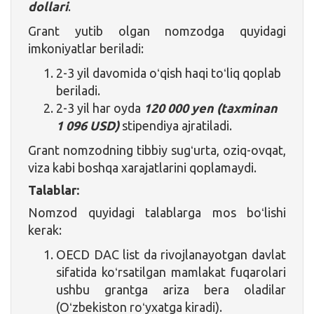
dollari
.
Grant yutib olgan nomzodga quyidagi
imkoniyatlar beriladi:
2-3 yil davomida oʻqish haqi toʻliq qoplab
beriladi.
2-3 yil har oyda
120 000 yen (taxminan
1 096 USD)
stipendiya ajratiladi.
Grant nomzodning tibbiy sugʻurta, oziq-ovqat,
viza kabi boshqa xarajatlarini qoplamaydi.
Talablar:
Nomzod quyidagi talablarga mos boʻlishi
kerak:
OECD DAC list da rivojlanayotgan davlat
sifatida koʻrsatilgan mamlakat fuqarolari
ushbu grantga ariza bera oladilar
(Oʻzbekiston roʻyxatga kiradi).