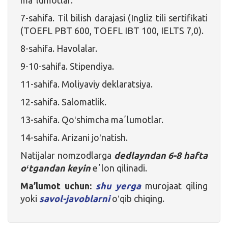
7-sahifa. Til bilish darajasi (Ingliz tili sertifikati
(TOEFL PBT 600, TOEFL IBT 100, IELTS 7,0).
8-sahifa. Havolalar.
9-10-sahifa. Stipendiya.
11-sahifa. Moliyaviy deklaratsiya.
12-sahifa. Salomatlik.
13-sahifa. Qoʻshimcha maʼlumotlar.
14-sahifa. Arizani joʻnatish.
Natijalar nomzodlarga
dedlayndan 6-8 hafta
oʻtgandan keyin
eʼlon qilinadi.
Ma’lumot uchun:
shu yerga
murojaat qiling
yoki
savol-javoblarni
oʻqib chiqing.