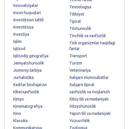
Innovatsiyalar
Texnologiya
Inson huquqlari
Tibbiyot
Investitsion tahlil
Tijorat
Investitsiya
Tilshunoslik
Investiya
Tinchlik va xavfsizlik
Iqlim
Tirik organizmlar haqidagi
Iqtisod
fanlar
Iqtisodiy geografiya
Transport
Jamiyatshunoslik
Turizm
Jismoniy tarbiya
Veterinariya
Jurnalistika
Xalqaro munosabatlar
Kadrlar boshqaruvi
Xalqaro tijorat
Kiberxavfsizlik
xavfsizlik va rivojlanish
Kimyo
Xitoy tili va madaniyati
Kinematografiya
Xitoyshunoslik
Kino
Yapon tili va madaniyati
Klassika
Yozuvchilik
Kommunikatsiya
Zoologiya