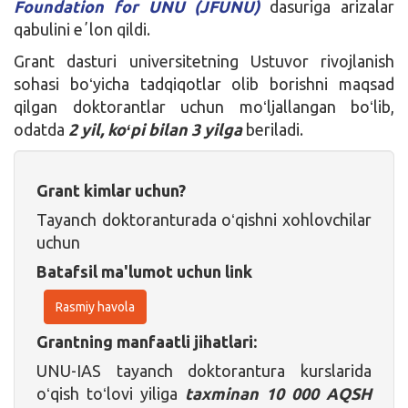
Foundation for UNU (JFUNU)
dasuriga arizalar
qabulini eʼlon qildi.
Grant dasturi universitetning Ustuvor rivojlanish
sohasi boʻyicha tadqiqotlar olib borishni maqsad
qilgan doktorantlar uchun moʻljallangan boʻlib,
odatda
2 yil,
koʻpi bilan
3 yilga
beriladi.
Grant kimlar uchun?
Tayanch doktoranturada oʻqishni xohlovchilar
uchun
Batafsil ma'lumot uchun link
Rasmiy havola
Grantning manfaatli jihatlari:
UNU-IAS tayanch doktorantura kurslarida
oʻqish toʻlovi yiliga
taxminan 10 000 AQSH