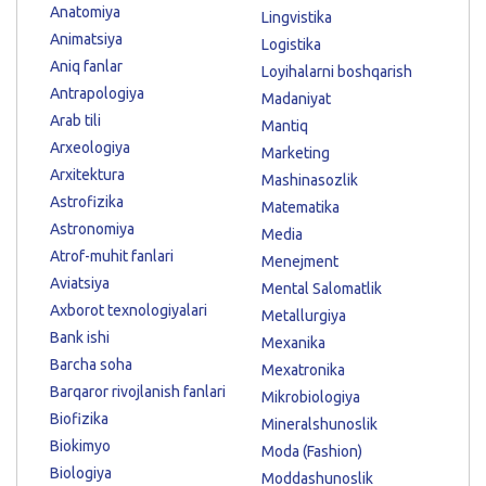
Anatomiya
Lingvistika
Animatsiya
Logistika
Aniq fanlar
Loyihalarni boshqarish
Antrapologiya
Madaniyat
Arab tili
Mantiq
Arxeologiya
Marketing
Arxitektura
Mashinasozlik
Astrofizika
Matematika
Astronomiya
Media
Atrof-muhit fanlari
Menejment
Aviatsiya
Mental Salomatlik
Axborot texnologiyalari
Metallurgiya
Bank ishi
Mexanika
Barcha soha
Mexatronika
Barqaror rivojlanish fanlari
Mikrobiologiya
Biofizika
Mineralshunoslik
Biokimyo
Moda (Fashion)
Biologiya
Moddashunoslik