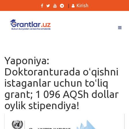
Kirish
|
Grantlar
Tanlovlar
Yaponiya:
Ishlar
Doktoranturada oʻqishni
Kurslar
istaganlar uchun toʻliq
Blog
grant; 1 096 AQSh dollar
Yana
oylik stipendiya!
Qidirish