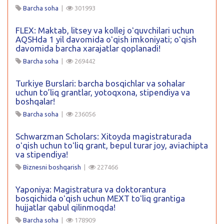
Barcha soha
|
301993
FLEX: Maktab, litsey va kollej oʻquvchilari uchun
AQSHda 1 yil davomida oʻqish imkoniyati; oʻqish
davomida barcha xarajatlar qoplanadi!
Barcha soha
|
269442
Turkiye Burslari: barcha bosqichlar va sohalar
uchun to’liq grantlar, yotoqxona, stipendiya va
boshqalar!
Barcha soha
|
236056
Schwarzman Scholars: Xitoyda magistraturada
oʻqish uchun toʻliq grant, bepul turar joy, aviachipta
va stipendiya!
Biznesni boshqarish
|
227466
Yaponiya: Magistratura va doktorantura
bosqichida oʻqish uchun MEXT toʻliq grantiga
hujjatlar qabul qilinmoqda!
Barcha soha
|
178909