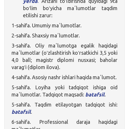
yerda
.
Arizani toʻldirishda quyidagi 9ta
boʻlim boʻyicha maʼlumotlar taqdim
etilishi zarur:
1-sahifa. Umumiy maʼlumotlar.
2-sahifa. Shaxsiy maʼlumotlar.
3-sahifa. Oliy maʼlumotga egalik haqidagi
maʼlumotlar (oʻzlashtirish koʻrsatkichi 3,5 yoki
4,0 ball; magistr diplomi nusxasi; baholar
varagʻi (diplom ilova).
4-sahifa. Asosiy nashr ishlari haqida maʼlumot.
5-sahifa. Loyiha yoki tadqiqot ishiga oid
maʼlumotlar. Tadqiqot maqsadi:
batafsil
.
5-sahifa. Taqdim etilayotgan tadqiqot ishi:
batafsil
.
6-sahifa. Professional daraja haqidagi
maʼlumotlar.