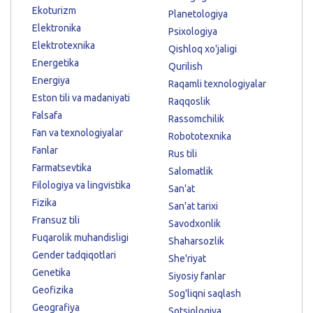
Ekoturizm
Planetologiya
Elektronika
Psixologiya
Elektrotexnika
Qishloq xo'jaligi
Energetika
Qurilish
Energiya
Raqamli texnologiyalar
Eston tili va madaniyati
Raqqoslik
Falsafa
Rassomchilik
Fan va texnologiyalar
Robototexnika
Fanlar
Rus tili
Farmatsevtika
Salomatlik
Filologiya va lingvistika
San'at
Fizika
San'at tarixi
Fransuz tili
Savodxonlik
Fuqarolik muhandisligi
Shaharsozlik
Gender tadqiqotlari
She'riyat
Genetika
Siyosiy fanlar
Geofizika
Sog'liqni saqlash
Geografiya
Sotsiologiya