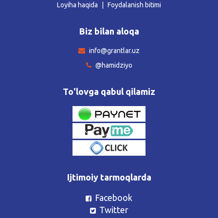
Loyiha haqida
Foydalanish bitimi
Biz bilan aloqa
info@grantlar.uz
@hamidziyo
To'lovga qabul qilamiz
Ijtimoiy tarmoqlarda
Facebook
Twitter