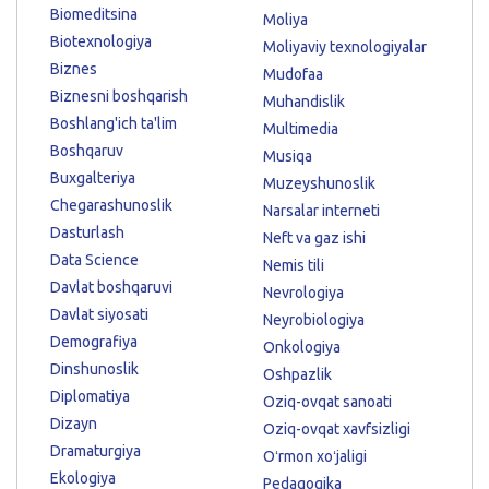
Biomeditsina
Moliya
Biotexnologiya
Moliyaviy texnologiyalar
Biznes
Mudofaa
Biznesni boshqarish
Muhandislik
Boshlang'ich ta'lim
Multimedia
Boshqaruv
Musiqa
Buxgalteriya
Muzeyshunoslik
Chegarashunoslik
Narsalar interneti
Dasturlash
Neft va gaz ishi
Data Science
Nemis tili
Davlat boshqaruvi
Nevrologiya
Davlat siyosati
Neyrobiologiya
Demografiya
Onkologiya
Dinshunoslik
Oshpazlik
Diplomatiya
Oziq-ovqat sanoati
Dizayn
Oziq-ovqat xavfsizligi
Dramaturgiya
Oʻrmon xoʻjaligi
Ekologiya
Pedagogika