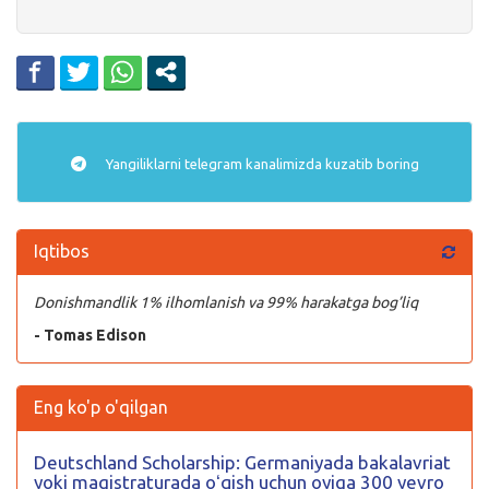
Yangiliklarni
telegram
kanalimizda kuzatib boring
Iqtibos
Donishmandlik 1% ilhomlanish va 99% harakatga bog’liq
- Tomas Edison
Eng ko'p o'qilgan
Deutschland Scholarship: Germaniyada bakalavriat
yoki magistraturada oʻqish uchun oyiga 300 yevro