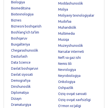
Biologiya
Moddashunoslik
Biomeditsina
Moliya
Biotexnologiya
Moliyaviy texnologiyalar
Biznes
Mudofaa
Biznesni boshqarish
Muhandislik
Boshlang'ich ta'lim
Multimedia
Boshqaruv
Musiqa
Buxgalteriya
Muzeyshunoslik
Chegarashunoslik
Narsalar interneti
Dasturlash
Neft va gaz ishi
Data Science
Nemis tili
Davlat boshqaruvi
Nevrologiya
Davlat siyosati
Neyrobiologiya
Demografiya
Onkologiya
Dinshunoslik
Oshpazlik
Diplomatiya
Oziq-ovqat sanoati
Dizayn
Oziq-ovqat xavfsizligi
Dramaturgiya
Oʻrmon xoʻjaligi