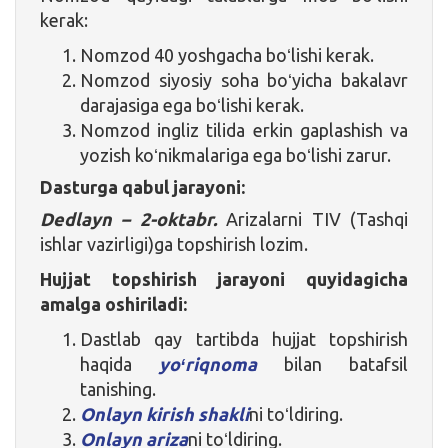
kerak:
Nomzod 40 yoshgacha boʻlishi kerak.
Nomzod siyosiy soha boʻyicha bakalavr
darajasiga ega boʻlishi kerak.
Nomzod ingliz tilida erkin gaplashish va
yozish koʻnikmalariga ega boʻlishi zarur.
Dasturga qabul jarayoni:
Dedlayn – 2-oktabr.
Arizalarni TIV (Tashqi
ishlar vazirligi)ga topshirish lozim.
Hujjat topshirish jarayoni quyidagicha
amalga oshiriladi:
Dastlab qay tartibda hujjat topshirish
haqida
yoʻriqnoma
bilan batafsil
tanishing.
Onlayn kirish shakli
ni toʻldiring.
Onlayn ariza
ni toʻldiring.