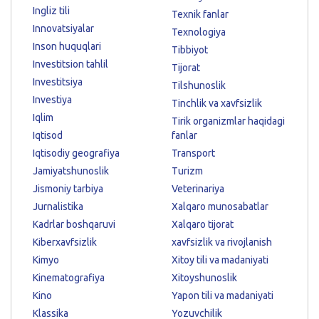
Ingliz tili
Texnik fanlar
Innovatsiyalar
Texnologiya
Inson huquqlari
Tibbiyot
Investitsion tahlil
Tijorat
Investitsiya
Tilshunoslik
Investiya
Tinchlik va xavfsizlik
Iqlim
Tirik organizmlar haqidagi
Iqtisod
fanlar
Iqtisodiy geografiya
Transport
Jamiyatshunoslik
Turizm
Jismoniy tarbiya
Veterinariya
Jurnalistika
Xalqaro munosabatlar
Kadrlar boshqaruvi
Xalqaro tijorat
Kiberxavfsizlik
xavfsizlik va rivojlanish
Kimyo
Xitoy tili va madaniyati
Kinematografiya
Xitoyshunoslik
Kino
Yapon tili va madaniyati
Klassika
Yozuvchilik