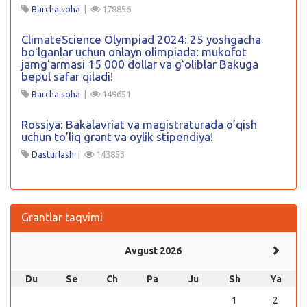
Barcha soha
|
178856
ClimateScience Olympiad 2024: 25 yoshgacha
boʻlganlar uchun onlayn olimpiada: mukofot
jamgʻarmasi 15 000 dollar va gʻoliblar Bakuga
bepul safar qiladi!
Barcha soha
|
149651
Rossiya: Bakalavriat va magistraturada o’qish
uchun to’liq grant va oylik stipendiya!
Dasturlash
|
143853
Grantlar taqvimi
Avgust 2026
Du
Se
Ch
Pa
Ju
Sh
Ya
1
2