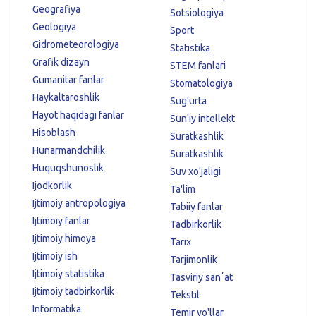
Geografiya
Sotsiologiya
Geologiya
Sport
Gidrometeorologiya
Statistika
Grafik dizayn
STEM fanlari
Gumanitar fanlar
Stomatologiya
Haykaltaroshlik
Sug'urta
Hayot haqidagi fanlar
Sun'iy intellekt
Hisoblash
Suratkashlik
Hunarmandchilik
Suratkashlik
Huquqshunoslik
Suv xo'jaligi
Ijodkorlik
Ta'lim
Ijtimoiy antropologiya
Tabiiy fanlar
Ijtimoiy fanlar
Tadbirkorlik
Ijtimoiy himoya
Tarix
Ijtimoiy ish
Tarjimonlik
Ijtimoiy statistika
Tasviriy sanʼat
Ijtimoiy tadbirkorlik
Tekstil
Informatika
Temir yo'llar