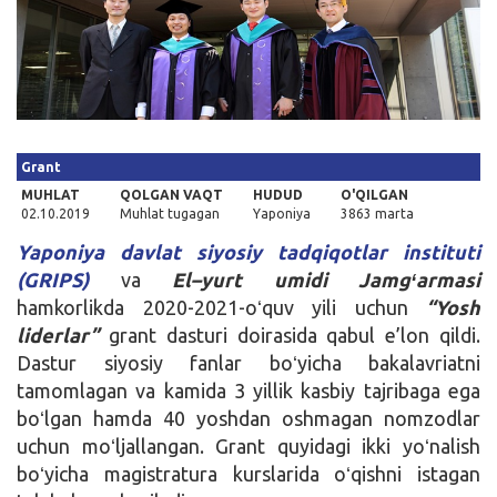
Kirish
Grant
MUHLAT
QOLGAN VAQT
HUDUD
O'QILGAN
02.10.2019
Muhlat tugagan
Yaponiya
3863 marta
Yaponiya davlat siyosiy tadqiqotlar instituti
(GRIPS)
va
El
–
yurt
umidi
Jamg
ʻ
armasi
hamkorlikda 2020-2021-oʻquv yili uchun
“
Yosh
liderlar
”
grant dasturi doirasida qabul e’lon qildi.
Dastur siyosiy fanlar boʻyicha bakalavriatni
tamomlagan va kamida 3 yillik kasbiy tajribaga ega
boʻlgan hamda 40 yoshdan oshmagan nomzodlar
uchun moʻljallangan. Grant quyidagi ikki yoʻnalish
boʻyicha magistratura kurslarida oʻqishni istagan