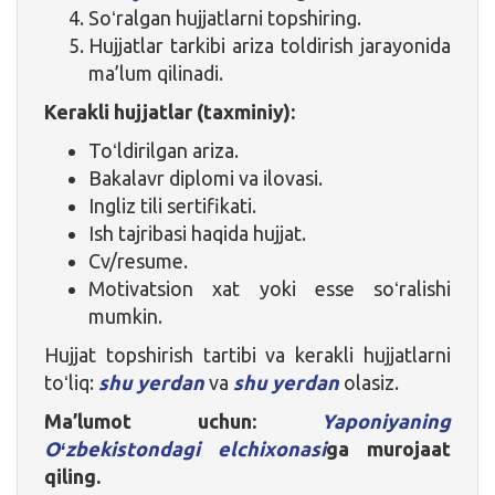
Soʻralgan hujjatlarni topshiring.
Hujjatlar tarkibi ariza toldirish jarayonida
ma’lum qilinadi.
Kerakli hujjatlar (taxminiy):
Toʻldirilgan ariza.
Bakalavr diplomi va ilovasi.
Ingliz tili sertifikati.
Ish tajribasi haqida hujjat.
Cv/resume.
Motivatsion xat yoki esse soʻralishi
mumkin.
Hujjat topshirish tartibi va kerakli hujjatlarni
toʻliq:
shu yerdan
va
shu yerdan
olasiz.
Ma’lumot uchun:
Yaponiyaning
Oʻzbekistondagi elchixonasi
ga murojaat
qiling.