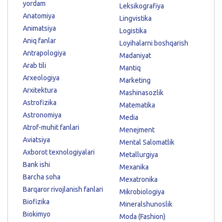
yordam
Leksikografiya
Anatomiya
Lingvistika
Animatsiya
Logistika
Aniq fanlar
Loyihalarni boshqarish
Antrapologiya
Madaniyat
Arab tili
Mantiq
Arxeologiya
Marketing
Arxitektura
Mashinasozlik
Astrofizika
Matematika
Astronomiya
Media
Atrof-muhit fanlari
Menejment
Aviatsiya
Mental Salomatlik
Axborot texnologiyalari
Metallurgiya
Bank ishi
Mexanika
Barcha soha
Mexatronika
Barqaror rivojlanish fanlari
Mikrobiologiya
Biofizika
Mineralshunoslik
Biokimyo
Moda (Fashion)