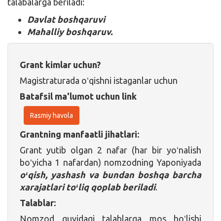
talabalarga beriladi:
Davlat boshqaruvi
Mahalliy boshqaruv.
Grant kimlar uchun?
Magistraturada oʻqishni istaganlar uchun
Batafsil ma'lumot uchun link
Rasmiy havola
Grantning manfaatli jihatlari:
Grant yutib olgan 2 nafar (har bir yoʻnalish
boʻyicha 1 nafardan) nomzodning Yaponiyada
oʻqish, yashash va bundan boshqa barcha
xarajatlari toʻliq qoplab beriladi
.
Talablar:
Nomzod quyidagi talablarga mos boʻlishi