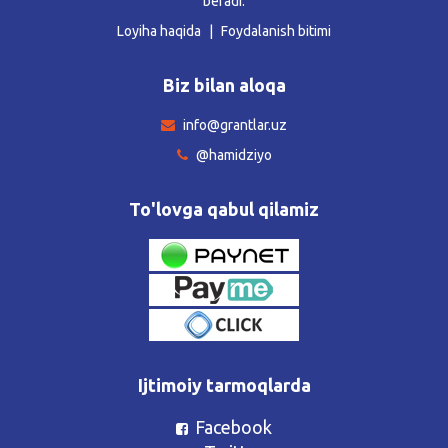
beradi.
Loyiha haqida
Foydalanish bitimi
Biz bilan aloqa
info@grantlar.uz
@hamidziyo
To'lovga qabul qilamiz
Ijtimoiy tarmoqlarda
Facebook