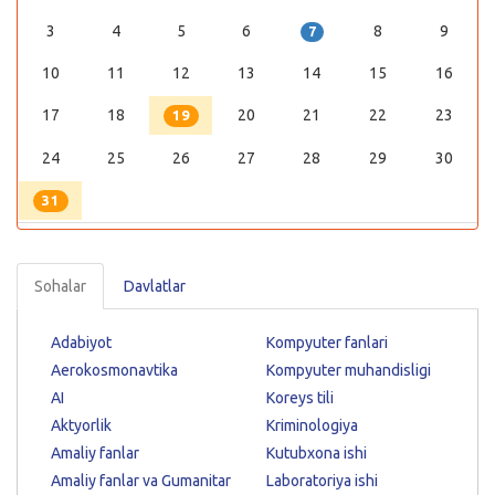
3
4
5
6
8
9
7
10
11
12
13
14
15
16
17
18
20
21
22
23
19
24
25
26
27
28
29
30
31
Sohalar
Davlatlar
Adabiyot
Kompyuter fanlari
Aerokosmonavtika
Kompyuter muhandisligi
AI
Koreys tili
Aktyorlik
Kriminologiya
Amaliy fanlar
Kutubxona ishi
Amaliy fanlar va Gumanitar
Laboratoriya ishi