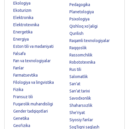
Ekologiya
Pedagogika
Ekoturizm
Planetologiya
Elektronika
Psixologiya
Elektrotexnika
Qishloq xo'jaligi
Energetika
Qurilish
Energiya
Raqamli texnologiyalar
Eston tili va madaniyati
Raqqoslik
Falsafa
Rassomchilik
Fan va texnologiyalar
Robototexnika
Fanlar
Rus tili
Farmatsevtika
Salomatlik
Filologiya va lingvistika
San'at
Fizika
San'at tarixi
Fransuz tili
Savodxonlik
Fuqarolik muhandisligi
Shaharsozlik
Gender tadqiqotlari
She'riyat
Genetika
Siyosiy fanlar
Geofizika
Sog'liqni saqlash