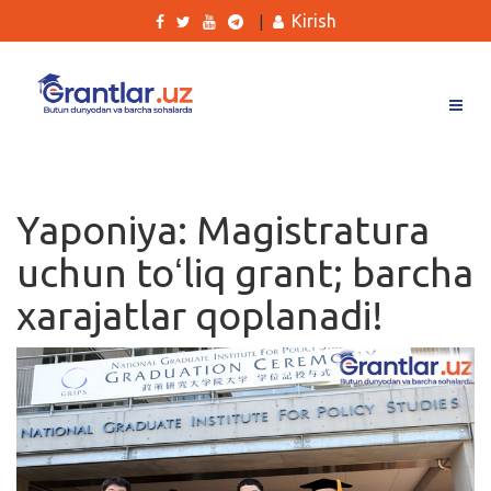
Kirish
|
Grantlar
Tanlovlar
Yaponiya: Magistratura
Ishlar
uchun toʻliq grant; barcha
Kurslar
xarajatlar qoplanadi!
Blog
Yana
Qidirish