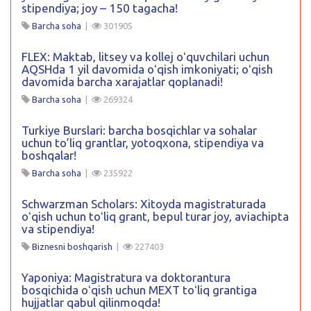
stipendiya; joy – 150 tagacha!
Barcha soha
|
301905
FLEX: Maktab, litsey va kollej oʻquvchilari uchun
AQSHda 1 yil davomida oʻqish imkoniyati; oʻqish
davomida barcha xarajatlar qoplanadi!
Barcha soha
|
269324
Turkiye Burslari: barcha bosqichlar va sohalar
uchun to’liq grantlar, yotoqxona, stipendiya va
boshqalar!
Barcha soha
|
235922
Schwarzman Scholars: Xitoyda magistraturada
oʻqish uchun toʻliq grant, bepul turar joy, aviachipta
va stipendiya!
Biznesni boshqarish
|
227403
Yaponiya: Magistratura va doktorantura
bosqichida oʻqish uchun MEXT toʻliq grantiga
hujjatlar qabul qilinmoqda!