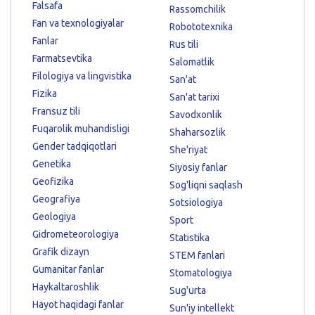
Falsafa
Rassomchilik
Fan va texnologiyalar
Robototexnika
Fanlar
Rus tili
Farmatsevtika
Salomatlik
Filologiya va lingvistika
San'at
Fizika
San'at tarixi
Fransuz tili
Savodxonlik
Fuqarolik muhandisligi
Shaharsozlik
Gender tadqiqotlari
She'riyat
Genetika
Siyosiy fanlar
Geofizika
Sog'liqni saqlash
Geografiya
Sotsiologiya
Geologiya
Sport
Gidrometeorologiya
Statistika
Grafik dizayn
STEM fanlari
Gumanitar fanlar
Stomatologiya
Haykaltaroshlik
Sug'urta
Hayot haqidagi fanlar
Sun'iy intellekt