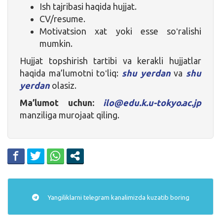
Ish tajribasi haqida hujjat.
CV/resume.
Motivatsion xat yoki esse soʻralishi
mumkin.
Hujjat topshirish tartibi va kerakli hujjatlar
haqida ma’lumotni toʻliq:
shu yerdan
va
shu
yerdan
olasiz.
Ma’lumot uchun:
ilo@edu.k.u-tokyo.ac.jp
manziliga murojaat qiling.
Yangiliklarni
telegram
kanalimizda kuzatib boring