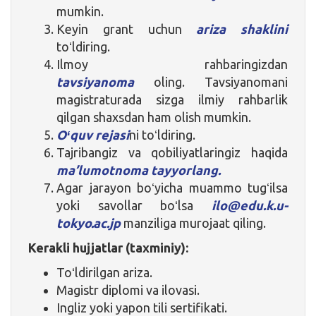
mumkin.
Keyin grant uchun
ariza shaklini
toʻldiring.
Ilmoy rahbaringizdan
tavsiyanoma
oling. Tavsiyanomani
magistraturada sizga ilmiy rahbarlik
qilgan shaxsdan ham olish mumkin.
Oʻquv rejasi
ni toʻldiring.
Tajribangiz va qobiliyatlaringiz haqida
ma’lumotnoma tayyorlang.
Agar jarayon boʻyicha muammo tugʻilsa
yoki savollar boʻlsa
ilo@edu.k.u-
tokyo.ac.jp
manziliga murojaat qiling.
Kerakli hujjatlar (taxminiy):
Toʻldirilgan ariza.
Magistr diplomi va ilovasi.
Ingliz yoki yapon tili sertifikati.