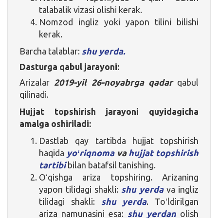
talabalik vizasi olishi kerak.
Nomzod ingliz yoki yapon tilini bilishi
kerak.
Barcha talablar:
shu yerda.
Dasturga qabul jarayoni:
Arizalar
2019-yil 26-noyabrga qadar
qabul
qilinadi.
Hujjat topshirish jarayoni quyidagicha
amalga oshiriladi:
Dastlab qay tartibda hujjat topshirish
haqida
yoʻriqnoma
va
hujjat topshirish
tartibi
bilan batafsil tanishing.
Oʻqishga ariza topshiring. Arizaning
yapon tilidagi shakli:
shu yerda
va ingliz
tilidagi shakli:
shu yerda
. Toʻldirilgan
ariza namunasini esa:
shu yerdan
olish