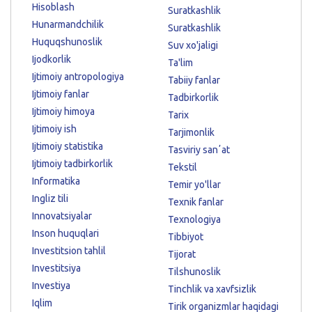
Hisoblash
Suratkashlik
Hunarmandchilik
Suratkashlik
Huquqshunoslik
Suv xo'jaligi
Ijodkorlik
Ta'lim
Ijtimoiy antropologiya
Tabiiy fanlar
Ijtimoiy fanlar
Tadbirkorlik
Ijtimoiy himoya
Tarix
Ijtimoiy ish
Tarjimonlik
Ijtimoiy statistika
Tasviriy sanʼat
Ijtimoiy tadbirkorlik
Tekstil
Informatika
Temir yo'llar
Ingliz tili
Texnik fanlar
Innovatsiyalar
Texnologiya
Inson huquqlari
Tibbiyot
Investitsion tahlil
Tijorat
Investitsiya
Tilshunoslik
Investiya
Tinchlik va xavfsizlik
Iqlim
Tirik organizmlar haqidagi