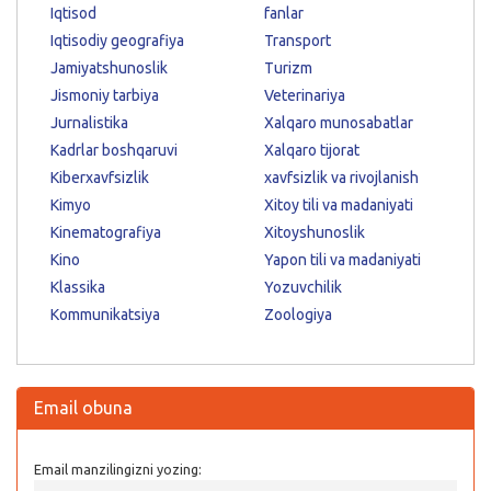
Iqtisod
fanlar
Iqtisodiy geografiya
Transport
Jamiyatshunoslik
Turizm
Jismoniy tarbiya
Veterinariya
Jurnalistika
Xalqaro munosabatlar
Kadrlar boshqaruvi
Xalqaro tijorat
Kiberxavfsizlik
xavfsizlik va rivojlanish
Kimyo
Xitoy tili va madaniyati
Kinematografiya
Xitoyshunoslik
Kino
Yapon tili va madaniyati
Klassika
Yozuvchilik
Kommunikatsiya
Zoologiya
Email obuna
Email manzilingizni yozing: