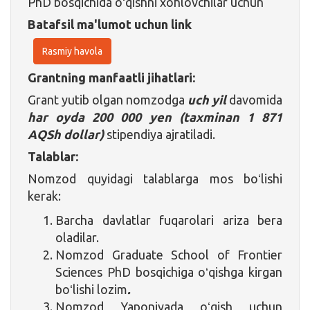
PhD bosqichida oʻqishni xohlovchilar uchun
Batafsil ma'lumot uchun link
Rasmiy havola
Grantning manfaatli jihatlari:
Grant yutib olgan nomzodga
uch yil
davomida
har oyda 200 000 yen (taxminan 1 871
AQSh dollar)
stipendiya ajratiladi.
Talablar:
Nomzod quyidagi talablarga mos boʻlishi
kerak:
Barcha davlatlar fuqarolari ariza bera
oladilar.
Nomzod Graduate School of Frontier
Sciences PhD bosqichiga oʻqishga kirgan
boʻlishi lozim
.
Nomzod Yaponiyada oʻqish uchun