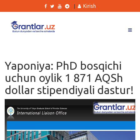
Kirish
|
Grantlar
Tanlovlar
Yaponiya: PhD bosqichi
Ishlar
uchun oylik 1 871 AQSh
Kurslar
dollar stipendiyali dastur!
Blog
Yana
Qidirish