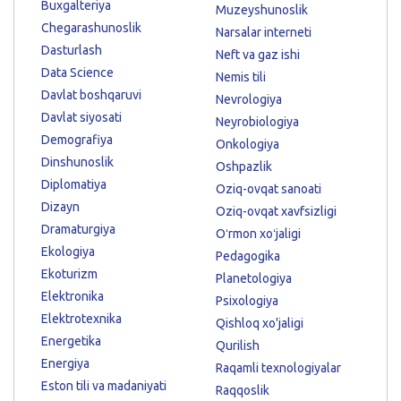
Buxgalteriya
Muzeyshunoslik
Chegarashunoslik
Narsalar interneti
Dasturlash
Neft va gaz ishi
Data Science
Nemis tili
Davlat boshqaruvi
Nevrologiya
Davlat siyosati
Neyrobiologiya
Demografiya
Onkologiya
Dinshunoslik
Oshpazlik
Diplomatiya
Oziq-ovqat sanoati
Dizayn
Oziq-ovqat xavfsizligi
Dramaturgiya
Oʻrmon xoʻjaligi
Ekologiya
Pedagogika
Ekoturizm
Planetologiya
Elektronika
Psixologiya
Elektrotexnika
Qishloq xo'jaligi
Energetika
Qurilish
Energiya
Raqamli texnologiyalar
Eston tili va madaniyati
Raqqoslik