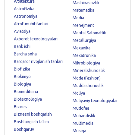
Arxitektura
Mashinasozlik
Astrofizika
Matematika
Astronomiya
Media
Atrof-muhit fanlari
Menejment
Aviatsiya
Mental Salomatlik
Axborot texnologiyalari
Metallurgiya
Bank ishi
Mexanika
Barcha soha
Mexatronika
Barqaror rivojlanish fanlari
Mikrobiologiya
Biofizika
Mineralshunoslik
Biokimyo
Moda (Fashion)
Biologiya
Moddashunoslik
Biomeditsina
Moliya
Biotexnologiya
Moliyaviy texnologiyalar
Biznes
Mudofaa
Biznesni boshqarish
Muhandislik
Boshlang'ich ta'lim
Multimedia
Boshqaruv
Musiqa