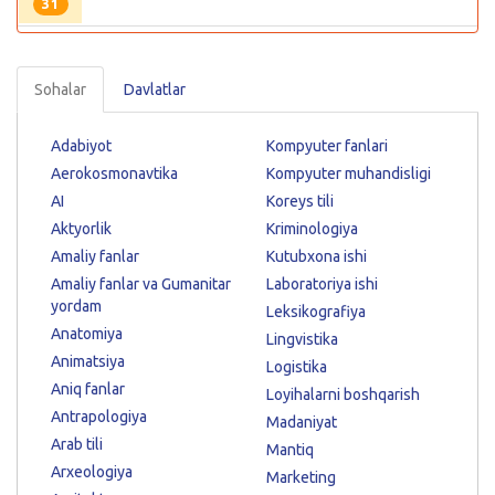
31
Sohalar
Davlatlar
Adabiyot
Kompyuter fanlari
Aerokosmonavtika
Kompyuter muhandisligi
AI
Koreys tili
Aktyorlik
Kriminologiya
Amaliy fanlar
Kutubxona ishi
Amaliy fanlar va Gumanitar
Laboratoriya ishi
yordam
Leksikografiya
Anatomiya
Lingvistika
Animatsiya
Logistika
Aniq fanlar
Loyihalarni boshqarish
Antrapologiya
Madaniyat
Arab tili
Mantiq
Arxeologiya
Marketing