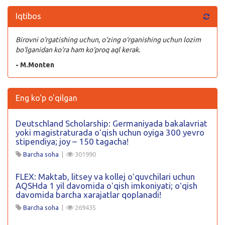
Iqtibos
Birovni o‘rgatishing uchun, o‘zing o‘rganishing uchun lozim
bo‘lganidan ko‘ra ham ko‘proq aql kerak.
- M.Monten
Eng ko'p o'qilgan
Deutschland Scholarship: Germaniyada bakalavriat
yoki magistraturada oʻqish uchun oyiga 300 yevro
stipendiya; joy – 150 tagacha!
Barcha soha
|
301990
FLEX: Maktab, litsey va kollej oʻquvchilari uchun
AQSHda 1 yil davomida oʻqish imkoniyati; oʻqish
davomida barcha xarajatlar qoplanadi!
Barcha soha
|
269435