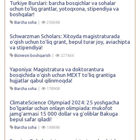
Turkiye Burslari: barcha bosqichlar va sohalar
uchun to’liq grantlar, yotoqxona, stipendiya va
boshqalar!
Barcha soha
|
236048
Schwarzman Scholars: Xitoyda magistraturada
oʻqish uchun toʻliq grant, bepul turar joy, aviachipta
va stipendiya!
Biznesni boshqarish
|
227464
Yaponiya: Magistratura va doktorantura
bosqichida oʻqish uchun MEXT toʻliq grantiga
hujjatlar qabul qilinmoqda!
Barcha soha
|
178908
ClimateScience Olympiad 2024: 25 yoshgacha
boʻlganlar uchun onlayn olimpiada: mukofot
jamgʻarmasi 15 000 dollar va gʻoliblar Bakuga
bepul safar qiladi!
Barcha soha
|
149696