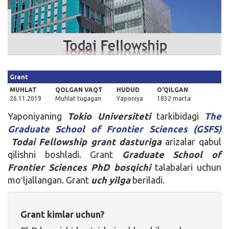
Kirish
Grant
MUHLAT
QOLGAN VAQT
HUDUD
O'QILGAN
26.11.2019
Muhlat tugagan
Yaponiya
1832 marta
Yaponiyaning
Tokio Universiteti
tarkibidagi
The
Graduate School of Frontier Sciences (GSFS)
Todai Fellowship grant dasturiga
arizalar qabul
qilishni boshladi. Grant
Graduate School of
Frontier Sciences PhD
bosqichi
talabalari uchun
moʻljallangan. Grant
uch yilga
beriladi.
Grant kimlar uchun?