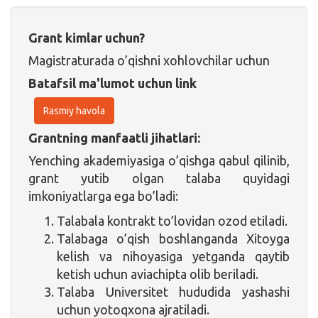
Grant kimlar uchun?
Magistraturada o’qishni xohlovchilar uchun
Batafsil ma'lumot uchun link
Rasmiy havola
Grantning manfaatli jihatlari:
Yenching akademiyasiga o’qishga qabul qilinib,
grant yutib olgan talaba quyidagi
imkoniyatlarga ega bo’ladi:
Talabala kontrakt to’lovidan ozod etiladi.
Talabaga o’qish boshlanganda Xitoyga
kelish va nihoyasiga yetganda qaytib
ketish uchun aviachipta olib beriladi.
Talaba Universitet hududida yashashi
uchun yotoqxona ajratiladi.