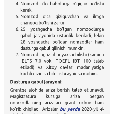
Nomzod a’lo baholarga o’qigan bo’lishi
kerak.
Nomzod o’ta qiziquvchan va ilmga
chanqoq bo’lishi zarur.
25 yoshgacha bo’lgan nomzodlarga
qabul jarayonida ustunlik beriladi, lekin
28 yoshgacha bo’lgan nomzodlar ham
dasturga qabul qilinishi mumkin.
Nomzod ingliz tilini yaxshi bilishi (kamida
IELTS 7,0 yoki TOEFL IBT 100 talab
etiladi) va Xitoy davlari madaniyatiga
kuchli qiziqish bildirishi ayniqsa muhim.
Dasturga qabul jarayoni:
Grantga alohida ariza berish talab etilmaydi.
Magistratura kursiga ariza bergan
nomzodlarning arizalari grant uchun ham
ko’rib chiqiladi. Arizalar
bu yerda
2020-yil
4-