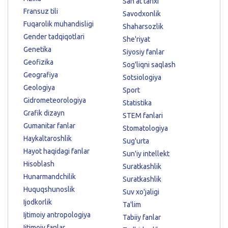
San'at tarixi
Fransuz tili
Savodxonlik
Fuqarolik muhandisligi
Shaharsozlik
Gender tadqiqotlari
She'riyat
Genetika
Siyosiy fanlar
Geofizika
Sog'liqni saqlash
Geografiya
Sotsiologiya
Geologiya
Sport
Gidrometeorologiya
Statistika
Grafik dizayn
STEM fanlari
Gumanitar fanlar
Stomatologiya
Haykaltaroshlik
Sug'urta
Hayot haqidagi fanlar
Sun'iy intellekt
Hisoblash
Suratkashlik
Hunarmandchilik
Suratkashlik
Huquqshunoslik
Suv xo'jaligi
Ijodkorlik
Ta'lim
Ijtimoiy antropologiya
Tabiiy fanlar
Ijtimoiy fanlar