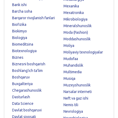
Bank ishi
Mexanika
Barcha soha
Mexatronika
Barqaror rivojlanish fanlari
Mikrobiologiya
Biofizika
Mineralshunoslik
Biokimyo
Moda (Fashion)
Biologiya
Moddashunoslik
Biomeditsina
Moliya
Biotexnologiya
Moliyaviy texnologiyalar
Biznes
Mudofaa
Biznesni boshqarish
Muhandislik
Boshlang'ich ta'lim
Multimedia
Boshqaruv
Musiqa
Buxgalteriya
Muzeyshunoslik
Chegarashunoslik
Narsalar interneti
Dasturlash
Neft va gaz ishi
Data Science
Nemis tili
Davlat boshqaruvi
Nevrologiya
Davlat siyosati
Neyrobiologiya