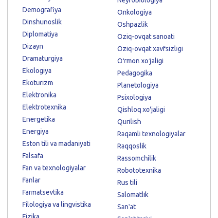
Demografiya
Onkologiya
Dinshunoslik
Oshpazlik
Diplomatiya
Oziq-ovqat sanoati
Dizayn
Oziq-ovqat xavfsizligi
Dramaturgiya
Oʻrmon xoʻjaligi
Ekologiya
Pedagogika
Ekoturizm
Planetologiya
Elektronika
Psixologiya
Elektrotexnika
Qishloq xo'jaligi
Energetika
Qurilish
Energiya
Raqamli texnologiyalar
Eston tili va madaniyati
Raqqoslik
Falsafa
Rassomchilik
Fan va texnologiyalar
Robototexnika
Fanlar
Rus tili
Farmatsevtika
Salomatlik
Filologiya va lingvistika
San'at
Fizika