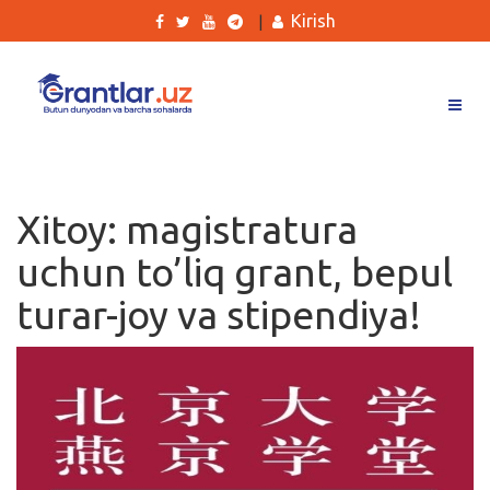
Kirish
|
Grantlar
Tanlovlar
Xitoy: magistratura
Ishlar
uchun to’liq grant, bepul
Kurslar
turar-joy va stipendiya!
Blog
Yana
Qidirish