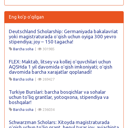
Eng ko'p o'qilgan
Deutschland Scholarship: Germaniyada bakalavriat
yoki magistraturada oʻqish uchun oyiga 300 yevro
stipendiya; joy – 150 tagacha!
Barcha soha
|
301985
FLEX: Maktab, litsey va kollej oʻquvchilari uchun
AQSHda 1 yil davomida oʻqish imkoniyati; oʻqish
davomida barcha xarajatlar qoplanadi!
Barcha soha
|
269427
Turkiye Burslari: barcha bosqichlar va sohalar
uchun to’liq grantlar, yotoqxona, stipendiya va
boshqalar!
Barcha soha
|
236034
Schwarzman Scholars: Xitoyda magistraturada
oʻqish uchun toʻliq grant, bepul turar joy, aviachipta