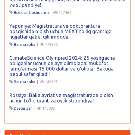
va stipendiya!
Biznesni boshqarish
|
227461
Yaponiya: Magistratura va doktorantura
bosqichida oʻqish uchun MEXT toʻliq grantiga
hujjatlar qabul qilinmoqda!
Barcha soha
|
178906
ClimateScience Olympiad 2024: 25 yoshgacha
boʻlganlar uchun onlayn olimpiada: mukofot
jamgʻarmasi 15 000 dollar va gʻoliblar Bakuga
bepul safar qiladi!
Barcha soha
|
149693
Rossiya: Bakalavriat va magistraturada o’qish
uchun to’liq grant va oylik stipendiya!
Dasturlash
|
143892