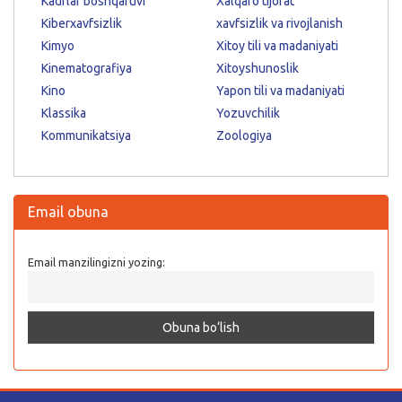
Kadrlar boshqaruvi
Xalqaro tijorat
Kiberxavfsizlik
xavfsizlik va rivojlanish
Kimyo
Xitoy tili va madaniyati
Kinematografiya
Xitoyshunoslik
Kino
Yapon tili va madaniyati
Klassika
Yozuvchilik
Kommunikatsiya
Zoologiya
Email obuna
Email manzilingizni yozing: