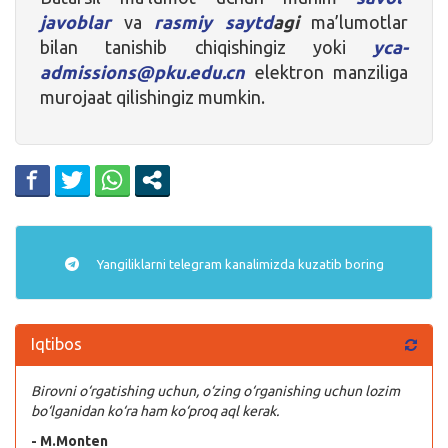
javoblar
va
rasmiy saytd
agi
ma’lumotlar
bilan tanishib chiqishingiz yoki
yca-
admissions@pku.edu.cn
elektron manziliga
murojaat qilishingiz mumkin.
Yangiliklarni
telegram
kanalimizda kuzatib boring
Iqtibos
Birovni o‘rgatishing uchun, o‘zing o‘rganishing uchun lozim
bo‘lganidan ko‘ra ham ko‘proq aql kerak.
- M.Monten