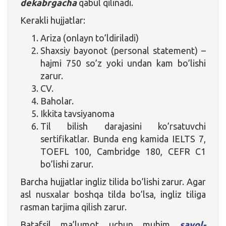
dekabrgacha
qabul qilinadi.
Kerakli hujjatlar:
Ariza (onlayn to’ldiriladi)
Shaxsiy bayonot (personal statement) –
hajmi 750 so’z yoki undan kam bo’lishi
zarur.
CV.
Baholar.
Ikkita tavsiyanoma
Til bilish darajasini ko’rsatuvchi
sertifikatlar. Bunda eng kamida IELTS 7,
TOEFL 100, Cambridge 180, CEFR C1
bo’lishi zarur.
Barcha hujjatlar ingliz tilida bo’lishi zarur. Agar
asl nusxalar boshqa tilda bo’lsa, ingliz tiliga
rasman tarjima qilish zarur.
Batafsil ma’lumot uchun muhim
savol-