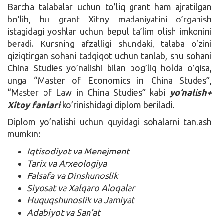
Barcha talabalar uchun to’liq grant ham ajratilgan
bo’lib, bu grant Xitoy madaniyatini o’rganish
istagidagi yoshlar uchun bepul ta’lim olish imkonini
beradi. Kursning afzalligi shundaki, talaba o’zini
qiziqtirgan sohani tadqiqot uchun tanlab, shu sohani
China Studies yo’nalishi bilan bog’liq holda o’qisa,
unga “Master of Economics in China Studes”,
“Master of Law in China Studies” kabi
yo’nalish+
Xitoy fanlari
ko’rinishidagi diplom beriladi.
Diplom yo’nalishi uchun quyidagi sohalarni tanlash
mumkin:
Iqtisodiyot va Menejment
Tarix va Arxeologiya
Falsafa va Dinshunoslik
Siyosat va Xalqaro Aloqalar
Huquqshunoslik va Jamiyat
Adabiyot va San’at