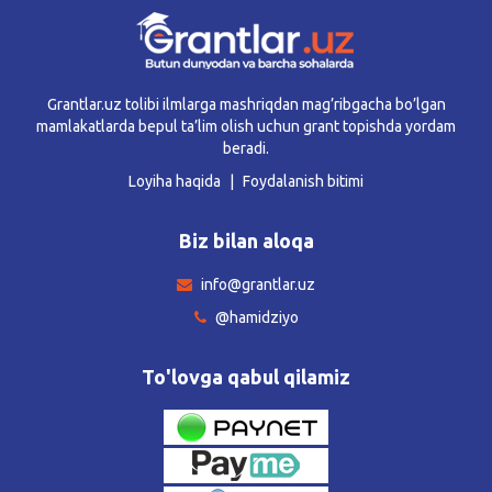
Grantlar.uz tolibi ilmlarga mashriqdan mag’ribgacha bo’lgan
mamlakatlarda bepul ta’lim olish uchun grant topishda yordam
beradi.
Loyiha haqida
Foydalanish bitimi
Biz bilan aloqa
info@grantlar.uz
@hamidziyo
To'lovga qabul qilamiz