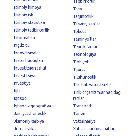
Tadbirkorlik
Ijtimoiy himoya
Tarix
Ijtimoiy ish
Tarjimonlik
Ijtimoiy statistika
Tasviriy sanʼat
Ijtimoiy tadbirkorlik
Tekstil
Informatika
Temir yo'llar
Ingliz tili
Texnik fanlar
Innovatsiyalar
Texnologiya
Inson huquqlari
Tibbiyot
Investitsion tahlil
Tijorat
Investitsiya
Tilshunoslik
Investiya
Tinchlik va xavfsizlik
Iqlim
Tirik organizmlar haqidagi
Iqtisod
fanlar
Iqtisodiy geografiya
Transport
Jamiyatshunoslik
Turizm
Jismoniy tarbiya
Veterinariya
Jurnalistika
Xalqaro munosabatlar