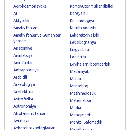
Aerokosmonavtika
Kompyuter muhandisligi
AI
Koreys tili
Aktyorlik
Kriminologiya
Amaliy fanlar
Kutubxona ishi
Amaliy fanlar va Gumanitar
Laboratoriya ishi
yordam
Leksikografiya
Anatomiya
Lingvistika
Animatsiya
Logistika
Aniq fanlar
Loyihalarni boshqarish
Antrapologiya
Madaniyat
Arab tili
Mantiq
Arxeologiya
Marketing
Arxitektura
Mashinasozlik
Astrofizika
Matematika
Astronomiya
Media
Atrof-muhit fanlari
Menejment
Aviatsiya
Mental Salomatlik
Axborot texnologiyalari
Metallurgiya