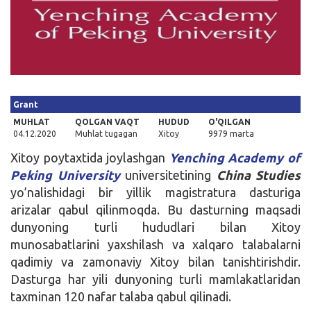
Kirish
Grant
MUHLAT
QOLGAN VAQT
HUDUD
O'QILGAN
04.12.2020
Muhlat tugagan
Xitoy
9979 marta
Xitoy poytaxtida joylashgan
Yenching Academy of
Peking University
universitetining
China Studies
yo’nalishidagi bir yillik magistratura dasturiga
arizalar qabul qilinmoqda. Bu dasturning maqsadi
dunyoning turli hududlari bilan Xitoy
munosabatlarini yaxshilash va xalqaro talabalarni
qadimiy va zamonaviy Xitoy bilan tanishtirishdir.
Dasturga har yili dunyoning turli mamlakatlaridan
taxminan 120 nafar talaba qabul qilinadi.