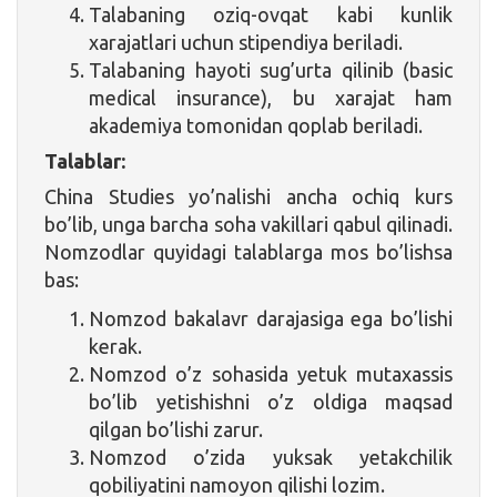
Talabaning oziq-ovqat kabi kunlik
xarajatlari uchun stipendiya beriladi.
Talabaning hayoti sug’urta qilinib (basic
medical insurance), bu xarajat ham
akademiya tomonidan qoplab beriladi.
Talablar:
China Studies yo’nalishi ancha ochiq kurs
bo’lib, unga barcha soha vakillari qabul qilinadi.
Nomzodlar quyidagi talablarga mos bo’lishsa
bas:
Nomzod bakalavr darajasiga ega bo’lishi
kerak.
Nomzod o’z sohasida yetuk mutaxassis
bo’lib yetishishni o’z oldiga maqsad
qilgan bo’lishi zarur.
Nomzod o’zida yuksak yetakchilik
qobiliyatini namoyon qilishi lozim.