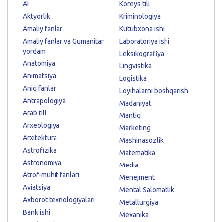
AI
Koreys tili
Aktyorlik
Kriminologiya
Amaliy fanlar
Kutubxona ishi
Amaliy fanlar va Gumanitar
Laboratoriya ishi
yordam
Leksikografiya
Anatomiya
Lingvistika
Animatsiya
Logistika
Aniq fanlar
Loyihalarni boshqarish
Antrapologiya
Madaniyat
Arab tili
Mantiq
Arxeologiya
Marketing
Arxitektura
Mashinasozlik
Astrofizika
Matematika
Astronomiya
Media
Atrof-muhit fanlari
Menejment
Aviatsiya
Mental Salomatlik
Axborot texnologiyalari
Metallurgiya
Bank ishi
Mexanika