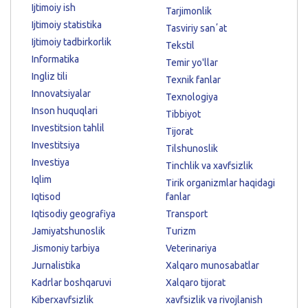
Ijtimoiy ish
Tarjimonlik
Ijtimoiy statistika
Tasviriy sanʼat
Ijtimoiy tadbirkorlik
Tekstil
Informatika
Temir yo'llar
Ingliz tili
Texnik fanlar
Innovatsiyalar
Texnologiya
Inson huquqlari
Tibbiyot
Investitsion tahlil
Tijorat
Investitsiya
Tilshunoslik
Investiya
Tinchlik va xavfsizlik
Iqlim
Tirik organizmlar haqidagi
Iqtisod
fanlar
Iqtisodiy geografiya
Transport
Jamiyatshunoslik
Turizm
Jismoniy tarbiya
Veterinariya
Jurnalistika
Xalqaro munosabatlar
Kadrlar boshqaruvi
Xalqaro tijorat
Kiberxavfsizlik
xavfsizlik va rivojlanish