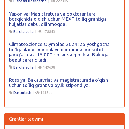
Biznesni boshqarish
|
227385
Yaponiya: Magistratura va doktorantura
bosqichida oʻqish uchun MEXT toʻliq grantiga
hujjatlar qabul qilinmoqda!
Barcha soha
|
178843
ClimateScience Olympiad 2024: 25 yoshgacha
boʻlganlar uchun onlayn olimpiada: mukofot
jamgʻarmasi 15 000 dollar va gʻoliblar Bakuga
bepul safar qiladi!
Barcha soha
|
149638
Rossiya: Bakalavriat va magistraturada o’qish
uchun to’liq grant va oylik stipendiya!
Dasturlash
|
143844
Grantlar taqvimi