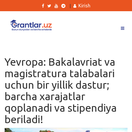
Kirish
|
Grantlar
Tanlovlar
Yevropa: Bakalavriat va
Ishlar
magistratura talabalari
Kurslar
uchun bir yillik dastur;
Blog
barcha xarajatlar
Yana
qoplanadi va stipendiya
beriladi!
Qidirish