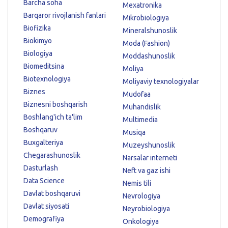
Barcha soha
Mexatronika
Barqaror rivojlanish fanlari
Mikrobiologiya
Biofizika
Mineralshunoslik
Biokimyo
Moda (Fashion)
Biologiya
Moddashunoslik
Biomeditsina
Moliya
Biotexnologiya
Moliyaviy texnologiyalar
Biznes
Mudofaa
Biznesni boshqarish
Muhandislik
Boshlang'ich ta'lim
Multimedia
Boshqaruv
Musiqa
Buxgalteriya
Muzeyshunoslik
Chegarashunoslik
Narsalar interneti
Dasturlash
Neft va gaz ishi
Data Science
Nemis tili
Davlat boshqaruvi
Nevrologiya
Davlat siyosati
Neyrobiologiya
Demografiya
Onkologiya