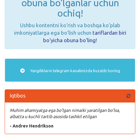
obuna bo‘lganlar uchun
ochiq!
Ushbu kontentni ko‘rish va boshqa ko‘plab
imkoniyatlarga ega bo‘lish uchun
tariflardan biri
bo‘yicha obuna bo‘ling!
Yangiliklarni
telegram
kanalimizda kuzatib boring
Iqtibos
Muhim ahamiyatga ega bo’lgan nimaiki yaratilgan bo’lsa,
albatta u kuchli tartib asosida tashkil etilgan
- Andrev Hendrikson