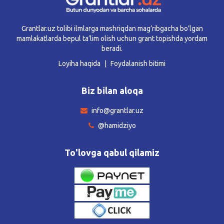
Grantlar.uz tolibi ilmlarga mashriqdan mag’ribgacha bo’lgan
mamlakatlarda bepul ta’lim olish uchun grant topishda yordam
beradi.
Loyiha haqida
Foydalanish bitimi
Biz bilan aloqa
info@grantlar.uz
@hamidziyo
To'lovga qabul qilamiz