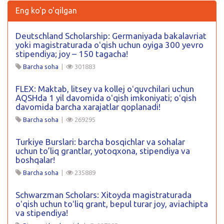
Eng ko'p o'qilgan
Deutschland Scholarship: Germaniyada bakalavriat
yoki magistraturada oʻqish uchun oyiga 300 yevro
stipendiya; joy – 150 tagacha!
Barcha soha
|
301883
FLEX: Maktab, litsey va kollej oʻquvchilari uchun
AQSHda 1 yil davomida oʻqish imkoniyati; oʻqish
davomida barcha xarajatlar qoplanadi!
Barcha soha
|
269295
Turkiye Burslari: barcha bosqichlar va sohalar
uchun to’liq grantlar, yotoqxona, stipendiya va
boshqalar!
Barcha soha
|
235889
Schwarzman Scholars: Xitoyda magistraturada
oʻqish uchun toʻliq grant, bepul turar joy, aviachipta
va stipendiya!