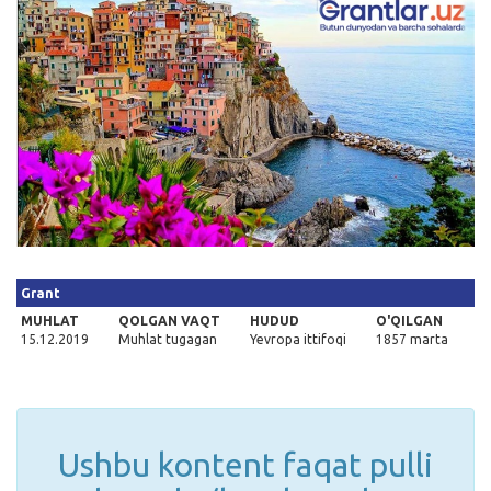
Kirish
Grant
MUHLAT
QOLGAN VAQT
HUDUD
O'QILGAN
15.12.2019
Muhlat tugagan
Yevropa ittifoqi
1857 marta
Ushbu kontent faqat pulli