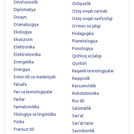
Dinshunoslik
Oshpazlik
Diplomatiya
Oziq-ovqat sanoati
Dizayn
Oziq-ovqat xavfsizligi
Dramaturgiya
Oʻrmon xoʻjaligi
Ekologiya
Pedagogika
Ekoturizm
Planetologiya
Elektronika
Psixologiya
Elektrotexnika
Qishloq xo'jaligi
Energetika
Qurilish
Energiya
Raqamli texnologiyalar
Eston tili va madaniyati
Raqqoslik
Falsafa
Rassomchilik
Fan va texnologiyalar
Robototexnika
Fanlar
Rus tili
Farmatsevtika
Salomatlik
Filologiya va lingvistika
San'at
Fizika
San'at tarixi
Fransuz tili
Savodxonlik