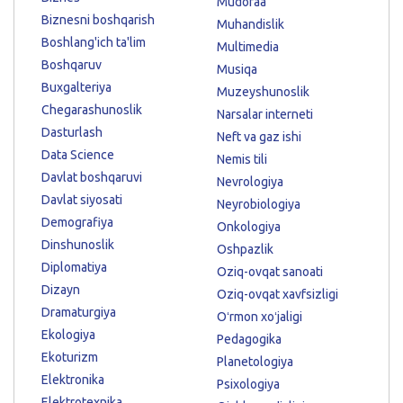
Mudofaa
Biznesni boshqarish
Muhandislik
Boshlang'ich ta'lim
Multimedia
Boshqaruv
Musiqa
Buxgalteriya
Muzeyshunoslik
Chegarashunoslik
Narsalar interneti
Dasturlash
Neft va gaz ishi
Data Science
Nemis tili
Davlat boshqaruvi
Nevrologiya
Davlat siyosati
Neyrobiologiya
Demografiya
Onkologiya
Dinshunoslik
Oshpazlik
Diplomatiya
Oziq-ovqat sanoati
Dizayn
Oziq-ovqat xavfsizligi
Dramaturgiya
Oʻrmon xoʻjaligi
Ekologiya
Pedagogika
Ekoturizm
Planetologiya
Elektronika
Psixologiya
Elektrotexnika