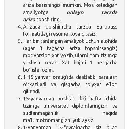
ariza berishingiz mumkin. Mos keladigan
amaliyotga
onlayn tarzda
ariza
topshiring.
Arizaga qoʻshimcha tarzda Europass
formatidagi resume ilova qilasiz.
Har bir tanlangan amaliyot uchun alohida
(agar 3 tagacha ariza topshirsangiz)
motivatsion xat yozib, ularni ham tizimga
yuklash kerak. Xat hajmi 1 betgacha
boʻlishi lozim.
1-15-yanvar oraligʻida dastlabki saralash
oʻtkaziladi va qisqacha roʻyxat e’lon
qilinadi.
15-yanvardan boshlab ikki hafta ichida
tizimga universitet diplomlaringizni va
sudlanmaganlik haqida
ma’lumotnomangizni yuklaysiz.
1-yanvardan 15-fevralgacha siz bilan