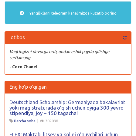
Yangiliklarni
telegram
kanalimizda kuzatib boring
Iqtibos
Vaqtingizni devorga urib, undan eshik paydo qilishga
sarflamang
- Coco Chanel
Eng ko'p o'qilgan
Deutschland Scholarship: Germaniyada bakalavriat
yoki magistraturada oʻqish uchun oyiga 300 yevro
stipendiya; joy – 150 tagacha!
Barcha soha
|
302098
FLEX: Maktab, litsey va kollej oʻquvchilari uchun