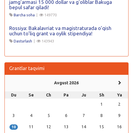
jamgʻarmasi 15 000 dollar va gʻoliblar Bakuga
bepul safar qiladi!
Barcha soha
|
149770
Rossiya: Bakalavriat va magistraturada o’qish
uchun to’liq grant va oylik stipendiya!
Dasturlash
|
143943
Grantlar taqvimi
Avgust 2026
Du
Se
Ch
Pa
Ju
Sh
Ya
1
2
3
4
5
6
7
8
9
11
12
13
14
15
16
10