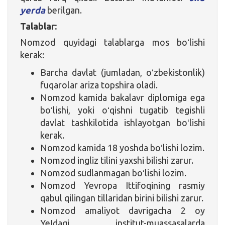
yerda
berilgan.
Talablar:
Nomzod quyidagi talablarga mos boʻlishi
kerak:
Barcha davlat (jumladan, oʻzbekistonlik)
fuqarolar ariza topshira oladi.
Nomzod kamida bakalavr diplomiga ega
boʻlishi, yoki oʻqishni tugatib tegishli
davlat tashkilotida ishlayotgan boʻlishi
kerak.
Nomzod kamida 18 yoshda boʻlishi lozim.
Nomzod ingliz tilini yaxshi bilishi zarur.
Nomzod sudlanmagan boʻlishi lozim.
Nomzod Yevropa Ittifoqining rasmiy
qabul qilingan tillaridan birini bilishi zarur.
Nomzod amaliyot davrigacha 2 oy
YeIdagi institut-muassasalarda