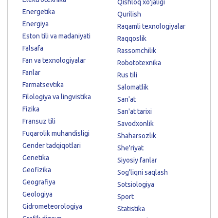
Qishloq xo'jaligi
Energetika
Qurilish
Energiya
Raqamli texnologiyalar
Eston tili va madaniyati
Raqqoslik
Falsafa
Rassomchilik
Fan va texnologiyalar
Robototexnika
Fanlar
Rus tili
Farmatsevtika
Salomatlik
Filologiya va lingvistika
San'at
Fizika
San'at tarixi
Fransuz tili
Savodxonlik
Fuqarolik muhandisligi
Shaharsozlik
Gender tadqiqotlari
She'riyat
Genetika
Siyosiy fanlar
Geofizika
Sog'liqni saqlash
Geografiya
Sotsiologiya
Geologiya
Sport
Gidrometeorologiya
Statistika