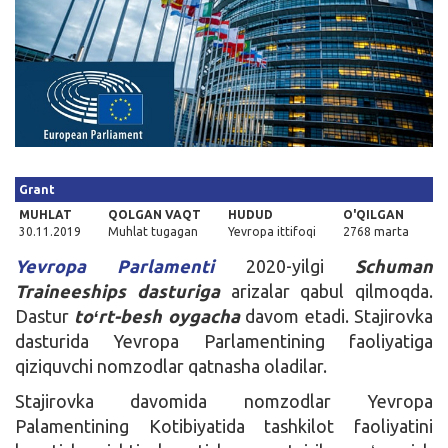
Kirish
Grant
MUHLAT
QOLGAN VAQT
HUDUD
O'QILGAN
30.11.2019
Muhlat tugagan
Yevropa ittifoqi
2768 marta
Yevropa Parlamenti
2020-yilgi
Schuman
Traineeships dasturiga
arizalar qabul qilmoqda.
Dastur
toʻrt-besh oygacha
davom etadi. Stajirovka
dasturida Yevropa Parlamentining faoliyatiga
qiziquvchi nomzodlar qatnasha oladilar.
Stajirovka davomida nomzodlar Yevropa
Palamentining Kotibiyatida tashkilot faoliyatini