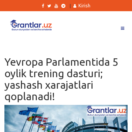
Kirish
|
Grantlar
Tanlovlar
Yevropa Parlamentida 5
Ishlar
oylik trening dasturi;
Kurslar
yashash xarajatlari
Blog
qoplanadi!
Yana
Qidirish