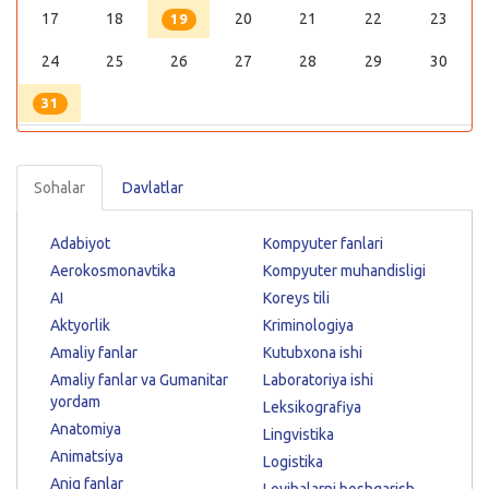
17
18
20
21
22
23
19
24
25
26
27
28
29
30
31
Sohalar
Davlatlar
Adabiyot
Kompyuter fanlari
Aerokosmonavtika
Kompyuter muhandisligi
AI
Koreys tili
Aktyorlik
Kriminologiya
Amaliy fanlar
Kutubxona ishi
Amaliy fanlar va Gumanitar
Laboratoriya ishi
yordam
Leksikografiya
Anatomiya
Lingvistika
Animatsiya
Logistika
Aniq fanlar
Loyihalarni boshqarish