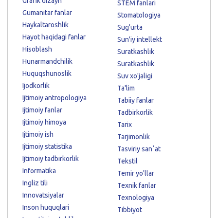
Grafik dizayn
STEM fanlari
Gumanitar fanlar
Stomatologiya
Haykaltaroshlik
Sug'urta
Hayot haqidagi fanlar
Sun'iy intellekt
Hisoblash
Suratkashlik
Hunarmandchilik
Suratkashlik
Huquqshunoslik
Suv xo'jaligi
Ijodkorlik
Ta'lim
Ijtimoiy antropologiya
Tabiiy fanlar
Ijtimoiy fanlar
Tadbirkorlik
Ijtimoiy himoya
Tarix
Ijtimoiy ish
Tarjimonlik
Ijtimoiy statistika
Tasviriy sanʼat
Ijtimoiy tadbirkorlik
Tekstil
Informatika
Temir yo'llar
Ingliz tili
Texnik fanlar
Innovatsiyalar
Texnologiya
Inson huquqlari
Tibbiyot