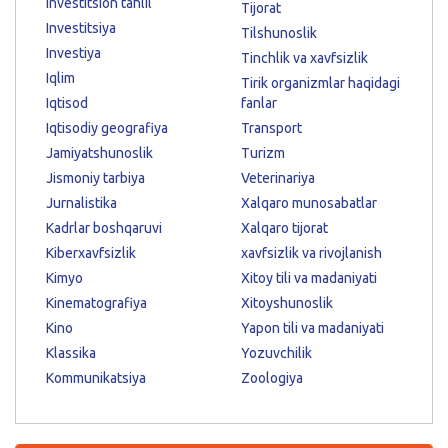
Investitsion tahlil
Tijorat
Investitsiya
Tilshunoslik
Investiya
Tinchlik va xavfsizlik
Iqlim
Tirik organizmlar haqidagi
Iqtisod
fanlar
Iqtisodiy geografiya
Transport
Jamiyatshunoslik
Turizm
Jismoniy tarbiya
Veterinariya
Jurnalistika
Xalqaro munosabatlar
Kadrlar boshqaruvi
Xalqaro tijorat
Kiberxavfsizlik
xavfsizlik va rivojlanish
Kimyo
Xitoy tili va madaniyati
Kinematografiya
Xitoyshunoslik
Kino
Yapon tili va madaniyati
Klassika
Yozuvchilik
Kommunikatsiya
Zoologiya