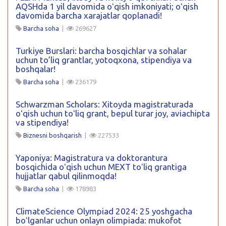
AQSHda 1 yil davomida oʻqish imkoniyati; oʻqish
davomida barcha xarajatlar qoplanadi!
Barcha soha
|
269627
Turkiye Burslari: barcha bosqichlar va sohalar
uchun to’liq grantlar, yotoqxona, stipendiya va
boshqalar!
Barcha soha
|
236179
Schwarzman Scholars: Xitoyda magistraturada
oʻqish uchun toʻliq grant, bepul turar joy, aviachipta
va stipendiya!
Biznesni boshqarish
|
227533
Yaponiya: Magistratura va doktorantura
bosqichida oʻqish uchun MEXT toʻliq grantiga
hujjatlar qabul qilinmoqda!
Barcha soha
|
178983
ClimateScience Olympiad 2024: 25 yoshgacha
boʻlganlar uchun onlayn olimpiada: mukofot