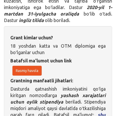
kuzatish, ishtirok etish va tajriba oʻrganish
imkoniyatiga ega boʻladilar. Dastur
2020-yil 1-
martdan 31-iyulgacha oraliqda
boʻlib oʻtadi.
Dastur
ingliz tilida
olib boriladi.
Grant kimlar uchun?
18 yoshdan katta va OTM diplomiga ega
boʻlganlar uchun
Batafsil ma'lumot uchun link
Rasmiy havola
Grantning manfaatli jihatlari:
Dasturda qatnashish imkoniyatini qoʻlga
kiritgan nomzodlarga
yashash xarajatlari
uchun oylik stipendiya
beriladi. Stipendiya
miqdori amaliyot qaysi davlatlda oʻtkazilishiga
qarab farq qiladi. Batafsil ma’lumot:
shu