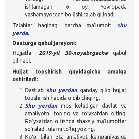
ishlamagan, 6 oy Yevropada
yashamayotgan boʻlishi talab qilinadi.
Talablar haqidagi barcha ma’lumot:
shu
yerda
.
Dasturga qabul jarayoni:
Hujjatlar
2019-yil 30-noyabrgacha
qabul
qilinadi
.
Hujjat topshirish quyidagicha amalga
oshiriladi:
Dastlab
shu yerdan
qanday qilib hujjat
topshirish haqida oʻqib chiqing.
Shu yerdan
mos keladigan davlat va
amaliyotni toping va roʻyxatdan oʻting.
Roʻyxatdan oʻtishda shaxsiy ma’lumotlar
soʻraladi, ularni toʻliq yozing.
Koʻpi bilan 3ta amaliyot kampaniyasiga