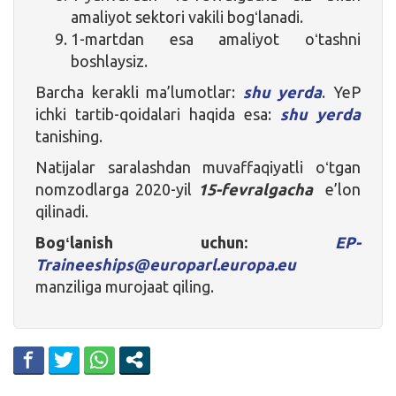
amaliyot sektori vakili bogʻlanadi.
1-martdan esa amaliyot oʻtashni
boshlaysiz.
Barcha kerakli ma’lumotlar:
shu yerda
. YeP
ichki tartib-qoidalari haqida esa:
shu yerda
tanishing.
Natijalar saralashdan muvaffaqiyatli oʻtgan
nomzodlarga 2020-yil
15-fevralgacha
e’lon
qilinadi.
Bogʻlanish uchun:
EP-
Traineeships@europarl.europa.eu
manziliga murojaat qiling.