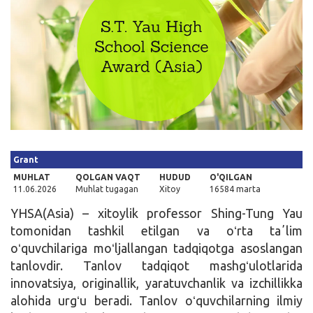
Kirish
Grant
MUHLAT
QOLGAN VAQT
HUDUD
O'QILGAN
11.06.2026
Muhlat tugagan
Xitoy
16584 marta
YHSA(Asia) – xitoylik professor Shing-Tung Yau
tomonidan tashkil etilgan va oʻrta taʼlim
oʻquvchilariga moʻljallangan tadqiqotga asoslangan
tanlovdir. Tanlov tadqiqot mashgʻulotlarida
innovatsiya, originallik, yaratuvchanlik va izchillikka
alohida urgʻu beradi. Tanlov oʻquvchilarning ilmiy