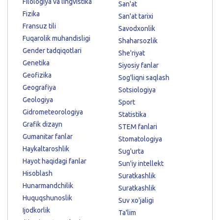
Filologiya va lingvistika
San'at
Fizika
San'at tarixi
Fransuz tili
Savodxonlik
Fuqarolik muhandisligi
Shaharsozlik
Gender tadqiqotlari
She'riyat
Genetika
Siyosiy fanlar
Geofizika
Sog'liqni saqlash
Geografiya
Sotsiologiya
Geologiya
Sport
Gidrometeorologiya
Statistika
Grafik dizayn
STEM fanlari
Gumanitar fanlar
Stomatologiya
Haykaltaroshlik
Sug'urta
Hayot haqidagi fanlar
Sun'iy intellekt
Hisoblash
Suratkashlik
Hunarmandchilik
Suratkashlik
Huquqshunoslik
Suv xo'jaligi
Ijodkorlik
Ta'lim