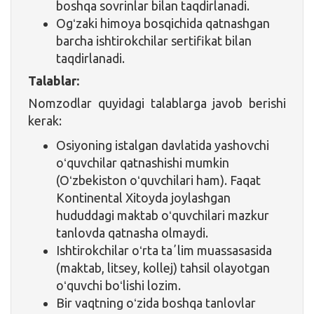
boshqa sovrinlar bilan taqdirlanadi.
Ogʻzaki himoya bosqichida qatnashgan
barcha ishtirokchilar sertifikat bilan
taqdirlanadi.
Talablar:
Nomzodlar quyidagi talablarga javob berishi
kerak:
Osiyoning istalgan davlatida yashovchi
oʻquvchilar qatnashishi mumkin
(Oʻzbekiston oʻquvchilari ham). Faqat
Kontinental Xitoyda joylashgan
hududdagi maktab oʻquvchilari mazkur
tanlovda qatnasha olmaydi.
Ishtirokchilar oʻrta taʼlim muassasasida
(maktab, litsey, kollej) tahsil olayotgan
oʻquvchi boʻlishi lozim.
Bir vaqtning oʻzida boshqa tanlovlar