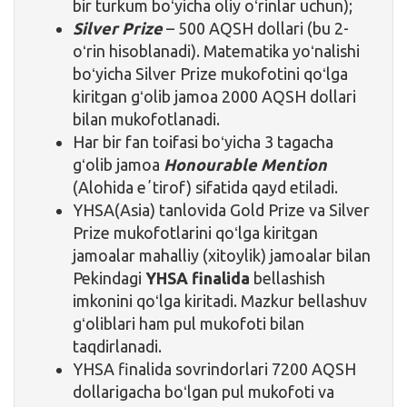
bir turkum boʻyicha oliy oʻrinlar uchun);
Silver Prize
– 500 AQSH dollari (bu 2-
oʻrin hisoblanadi). Matematika yoʻnalishi
boʻyicha Silver Prize mukofotini qoʻlga
kiritgan gʻolib jamoa 2000 AQSH dollari
bilan mukofotlanadi.
Har bir fan toifasi boʻyicha 3 tagacha
gʻolib jamoa
Honourable Mention
(Alohida eʼtirof) sifatida qayd etiladi.
YHSA(Asia) tanlovida Gold Prize va Silver
Prize mukofotlarini qoʻlga kiritgan
jamoalar mahalliy (xitoylik) jamoalar bilan
Pekindagi
YHSA finalida
bellashish
imkonini qoʻlga kiritadi. Mazkur bellashuv
gʻoliblari ham pul mukofoti bilan
taqdirlanadi.
YHSA finalida sovrindorlari 7200 AQSH
dollarigacha boʻlgan pul mukofoti va