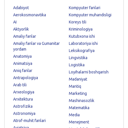
Adabiyot
Kompyuter fanlari
Aerokosmonavtika
Kompyuter muhandisligi
AI
Koreys tili
Aktyorlik
Kriminologiya
Amaliy fanlar
Kutubxona ishi
Amaliy fanlar va Gumanitar
Laboratoriya ishi
yordam
Leksikografiya
Anatomiya
Lingvistika
Animatsiya
Logistika
Aniq fanlar
Loyihalarni boshqarish
Antrapologiya
Madaniyat
Arab tili
Mantiq
Arxeologiya
Marketing
Arxitektura
Mashinasozlik
Astrofizika
Matematika
Astronomiya
Media
Atrof-muhit fanlari
Menejment
Aviatsiya