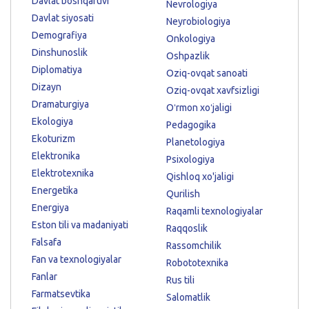
Davlat boshqaruvi
Nevrologiya
Davlat siyosati
Neyrobiologiya
Demografiya
Onkologiya
Dinshunoslik
Oshpazlik
Diplomatiya
Oziq-ovqat sanoati
Dizayn
Oziq-ovqat xavfsizligi
Dramaturgiya
Oʻrmon xoʻjaligi
Ekologiya
Pedagogika
Ekoturizm
Planetologiya
Elektronika
Psixologiya
Elektrotexnika
Qishloq xo'jaligi
Energetika
Qurilish
Energiya
Raqamli texnologiyalar
Eston tili va madaniyati
Raqqoslik
Falsafa
Rassomchilik
Fan va texnologiyalar
Robototexnika
Fanlar
Rus tili
Farmatsevtika
Salomatlik