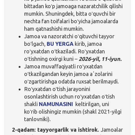
bittadan koʻp jamoaga nazaratchilik qilishi
mumkin. Shuningdek, bitta oʻquvchi bir
nechta fan toifalari boʻyicha jamoalarda
ham qatnashishi mumkin.
Jamoa va nazoratchi oʻqituvchi tayyor
boʻlgach,
BU YERGA
kirib, jamoa
roʻyxatdan oʻtkaziladi. Roʻyxatdan
oʻtishning oxirgi kuni –
2026-yil, 11-iyun.
Jamoa muvaffaqiyatli roʻyxatdan
oʻtkazilgandan keyin jamoa aʼzolarini
oʻzgartirishga odatda ruxsat berilmaydi.
Roʻyxatdan oʻtish jarayonini
osonlashtirish uchun roʻyxatdan oʻtish
shakli
NAMUNASINI
keltirilgan, uni
koʻrib olishingiz mumkin (shakl 2021-yilgi
tanlovniki).
2-qadam: tayyorgarlik va ishtirok.
Jamoalar