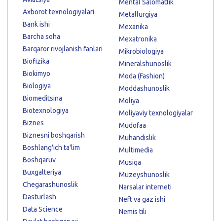
Mental Salomatlik
Axborot texnologiyalari
Metallurgiya
Bank ishi
Mexanika
Barcha soha
Mexatronika
Barqaror rivojlanish fanlari
Mikrobiologiya
Biofizika
Mineralshunoslik
Biokimyo
Moda (Fashion)
Biologiya
Moddashunoslik
Biomeditsina
Moliya
Biotexnologiya
Moliyaviy texnologiyalar
Biznes
Mudofaa
Biznesni boshqarish
Muhandislik
Boshlang'ich ta'lim
Multimedia
Boshqaruv
Musiqa
Buxgalteriya
Muzeyshunoslik
Chegarashunoslik
Narsalar interneti
Dasturlash
Neft va gaz ishi
Data Science
Nemis tili