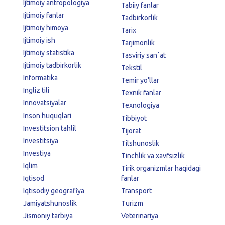
Ijtimoiy antropologiya
Tabiiy fanlar
Ijtimoiy fanlar
Tadbirkorlik
Ijtimoiy himoya
Tarix
Ijtimoiy ish
Tarjimonlik
Ijtimoiy statistika
Tasviriy sanʼat
Ijtimoiy tadbirkorlik
Tekstil
Informatika
Temir yo'llar
Ingliz tili
Texnik fanlar
Innovatsiyalar
Texnologiya
Inson huquqlari
Tibbiyot
Investitsion tahlil
Tijorat
Investitsiya
Tilshunoslik
Investiya
Tinchlik va xavfsizlik
Iqlim
Tirik organizmlar haqidagi
Iqtisod
fanlar
Iqtisodiy geografiya
Transport
Jamiyatshunoslik
Turizm
Jismoniy tarbiya
Veterinariya