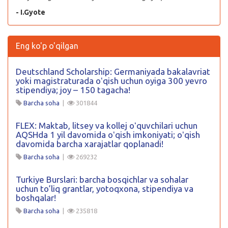
- I.Gyote
Eng ko'p o'qilgan
Deutschland Scholarship: Germaniyada bakalavriat
yoki magistraturada oʻqish uchun oyiga 300 yevro
stipendiya; joy – 150 tagacha!
Barcha soha
|
301844
FLEX: Maktab, litsey va kollej oʻquvchilari uchun
AQSHda 1 yil davomida oʻqish imkoniyati; oʻqish
davomida barcha xarajatlar qoplanadi!
Barcha soha
|
269232
Turkiye Burslari: barcha bosqichlar va sohalar
uchun to’liq grantlar, yotoqxona, stipendiya va
boshqalar!
Barcha soha
|
235818