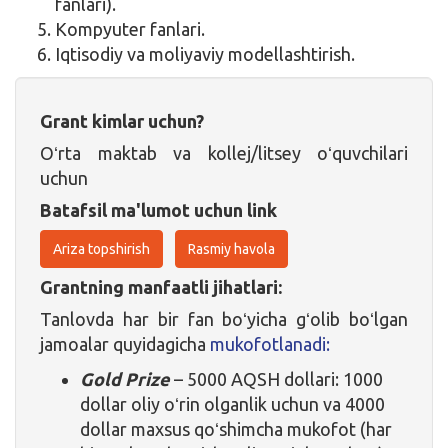
fanlari).
Kompyuter fanlari.
Iqtisodiy va moliyaviy modellashtirish.
Grant kimlar uchun?
Oʻrta maktab va kollej/litsey oʻquvchilari
uchun
Batafsil ma'lumot uchun link
Ariza topshirish
Rasmiy havola
Grantning manfaatli jihatlari:
Tanlovda har bir fan boʻyicha gʻolib boʻlgan
jamoalar quyidagicha
mukofotlanadi:
Gold Prize
– 5000 AQSH dollari: 1000
dollar oliy oʻrin olganlik uchun va 4000
dollar maxsus qoʻshimcha mukofot (har