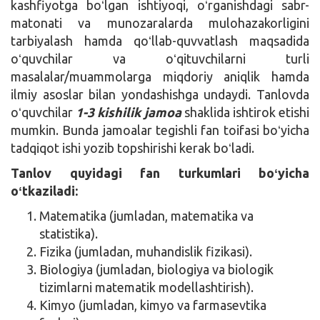
kashfiyotga boʻlgan ishtiyoqi, oʻrganishdagi sabr-
matonati va munozaralarda mulohazakorligini
tarbiyalash hamda qoʻllab-quvvatlash maqsadida
oʻquvchilar va oʻqituvchilarni turli
masalalar/muammolarga miqdoriy aniqlik hamda
ilmiy asoslar bilan yondashishga undaydi. Tanlovda
oʻquvchilar
1-3 kishilik jamoa
shaklida ishtirok etishi
mumkin. Bunda jamoalar tegishli fan toifasi boʻyicha
tadqiqot ishi yozib topshirishi kerak boʻladi.
Tanlov quyidagi fan turkumlari boʻyicha
oʻtkaziladi:
Matematika (jumladan, matematika va
statistika).
Fizika (jumladan, muhandislik fizikasi).
Biologiya (jumladan, biologiya va biologik
tizimlarni matematik modellashtirish).
Kimyo (jumladan, kimyo va farmasevtika