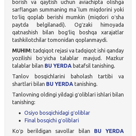
borish va qaytish uchun aviachipta olishga
sarflangan summaning maʼlum miqdorini yoki
toʻliq qoplab berishi mumkin (miqdori oʻsha
paytda belgilanadi). Ogʻzaki himoyada
qatnashish bilan bogʻliq boshqa xarajatlar
tashkilotchilar tomonidan qoplanmaydi.
MUHIM:
tadqiqot rejasi va tadqiqot ishi qanday
yozilishi boʻyicha talablar mavjud. Mazkur
talablar bilan
BU YERDA
batafsil tanishing.
Tanlov bosqichlarini baholash tartibi va
shartlari bilan
BU YERDA
tanishing.
Tanlovning oldingi yildagi gʻoliblari ishlari bilan
tanishing:
Osiyo bosqichidagi gʻoliblar
Final bosqichi gʻoliblari
Koʻp berildigan savollar bilan
BU YERDA