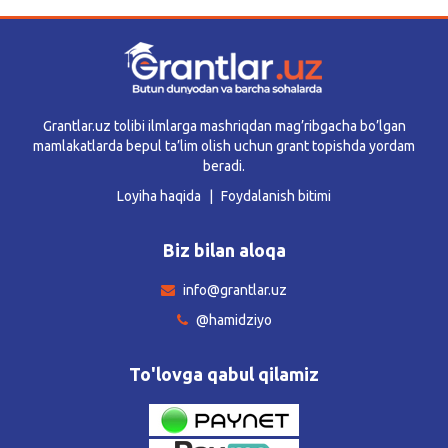
Grantlar.uz tolibi ilmlarga mashriqdan mag’ribgacha bo’lgan
mamlakatlarda bepul ta’lim olish uchun grant topishda yordam
beradi.
Loyiha haqida
Foydalanish bitimi
Biz bilan aloqa
info@grantlar.uz
@hamidziyo
To'lovga qabul qilamiz