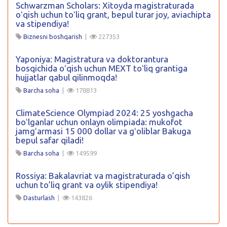
Schwarzman Scholars: Xitoyda magistraturada
oʻqish uchun toʻliq grant, bepul turar joy, aviachipta
va stipendiya!
Biznesni boshqarish
|
227353
Yaponiya: Magistratura va doktorantura
bosqichida oʻqish uchun MEXT toʻliq grantiga
hujjatlar qabul qilinmoqda!
Barcha soha
|
178813
ClimateScience Olympiad 2024: 25 yoshgacha
boʻlganlar uchun onlayn olimpiada: mukofot
jamgʻarmasi 15 000 dollar va gʻoliblar Bakuga
bepul safar qiladi!
Barcha soha
|
149599
Rossiya: Bakalavriat va magistraturada o’qish
uchun to’liq grant va oylik stipendiya!
Dasturlash
|
143826