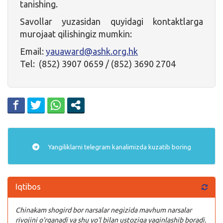
tanishing.
Savollar yuzasidan quyidagi kontaktlarga
murojaat qilishingiz mumkin:
Email:
yauaward@ashk.org.hk
Tel: (852) 3907 0659 / (852) 3690 2704
Yangiliklarni
telegram
kanalimizda kuzatib boring
Iqtibos
Chinakam shogird bor narsalar negizida mavhum narsalar
rivojini o’rganadi va shu yo’l bilan ustoziga yaqinlashib boradi.