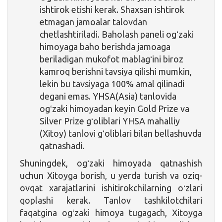
ishtirok etishi kerak. Shaxsan ishtirok
etmagan jamoalar talovdan
chetlashtiriladi. Baholash paneli ogʻzaki
himoyaga baho berishda jamoaga
beriladigan mukofot mablagʻini biroz
kamroq berishni tavsiya qilishi mumkin,
lekin bu tavsiyaga 100% amal qilinadi
degani emas. YHSA(Asia) tanlovida
ogʻzaki himoyadan keyin Gold Prize va
Silver Prize gʻoliblari YHSA mahalliy
(Xitoy) tanlovi gʻoliblari bilan bellashuvda
qatnashadi.
Shuningdek, ogʻzaki himoyada qatnashish
uchun Xitoyga borish, u yerda turish va oziq-
ovqat xarajatlarini ishitirokchilarning oʻzlari
qoplashi kerak. Tanlov tashkilotchilari
faqatgina ogʻzaki himoya tugagach, Xitoyga