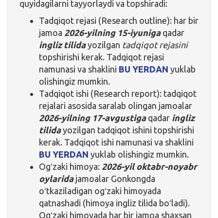
quyidagilarni tayyorlaydi va topshiradi:
Tadqiqot rejasi (Research outline): har bir
jamoa
2026-yilning 15-iyuniga
qadar
ingliz tilida
yozilgan
tadqiqot rejasini
topshirishi kerak. Tadqiqot rejasi
namunasi va shaklini
BU YERDAN
yuklab
olishingiz mumkin.
Tadqiqot ishi (Research report): tadqiqot
rejalari asosida saralab olingan jamoalar
2026-yilning 17-avgustiga
qadar
ingliz
tilida
yozilgan tadqiqot ishini topshirishi
kerak. Tadqiqot ishi namunasi va shaklini
BU YERDAN
yuklab olishingiz mumkin.
Ogʻzaki himoya:
2026-yil oktabr-noyabr
oylarida
jamoalar Gonkongda
oʻtkaziladigan ogʻzaki himoyada
qatnashadi (himoya ingliz tilida boʻladi).
Ogʻzaki himoyada har bir jamoa shaxsan