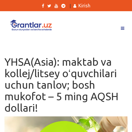
Kirish
|
Grantlar
Tanlovlar
YHSA(Asia): maktab va
Ishlar
kollej/litsey oʻquvchilari
Kurslar
uchun tanlov; bosh
Blog
mukofot – 5 ming AQSH
Yana
dollari!
Qidirish