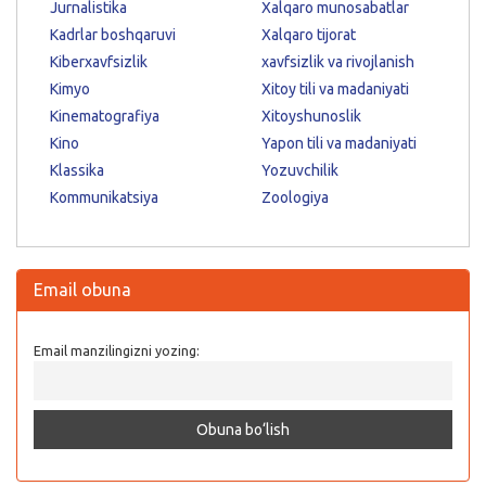
Jurnalistika
Xalqaro munosabatlar
Kadrlar boshqaruvi
Xalqaro tijorat
Kiberxavfsizlik
xavfsizlik va rivojlanish
Kimyo
Xitoy tili va madaniyati
Kinematografiya
Xitoyshunoslik
Kino
Yapon tili va madaniyati
Klassika
Yozuvchilik
Kommunikatsiya
Zoologiya
Email obuna
Email manzilingizni yozing: