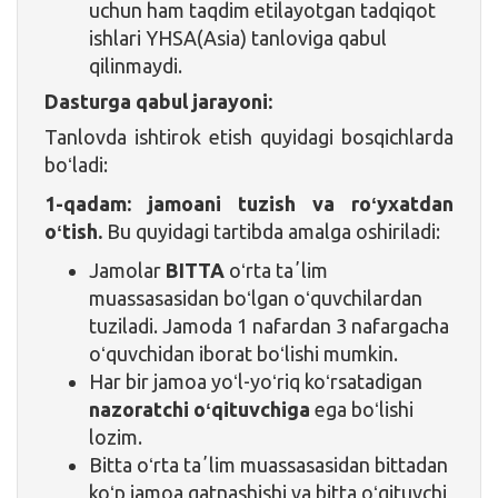
uchun ham taqdim etilayotgan tadqiqot
ishlari YHSA(Asia) tanloviga qabul
qilinmaydi.
Dasturga qabul jarayoni:
Tanlovda ishtirok etish quyidagi bosqichlarda
boʻladi:
1-qadam: jamoani tuzish va roʻyxatdan
oʻtish.
Bu quyidagi tartibda amalga oshiriladi:
Jamolar
BITTA
oʻrta taʼlim
muassasasidan boʻlgan oʻquvchilardan
tuziladi. Jamoda 1 nafardan 3 nafargacha
oʻquvchidan iborat boʻlishi mumkin.
Har bir jamoa yoʻl-yoʻriq koʻrsatadigan
nazoratchi oʻqituvchiga
ega boʻlishi
lozim.
Bitta oʻrta taʼlim muassasasidan bittadan
koʻp jamoa qatnashishi va bitta oʻqituvchi