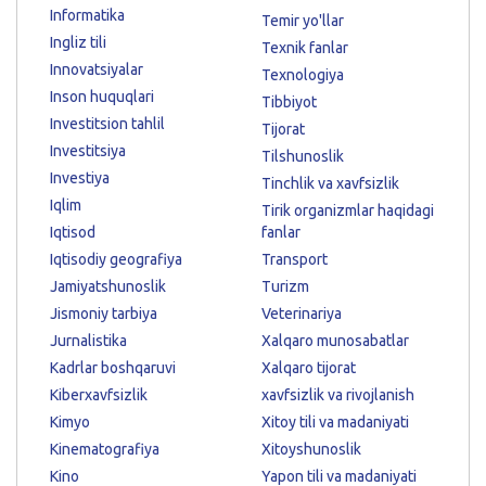
Informatika
Temir yo'llar
Ingliz tili
Texnik fanlar
Innovatsiyalar
Texnologiya
Inson huquqlari
Tibbiyot
Investitsion tahlil
Tijorat
Investitsiya
Tilshunoslik
Investiya
Tinchlik va xavfsizlik
Iqlim
Tirik organizmlar haqidagi
Iqtisod
fanlar
Iqtisodiy geografiya
Transport
Jamiyatshunoslik
Turizm
Jismoniy tarbiya
Veterinariya
Jurnalistika
Xalqaro munosabatlar
Kadrlar boshqaruvi
Xalqaro tijorat
Kiberxavfsizlik
xavfsizlik va rivojlanish
Kimyo
Xitoy tili va madaniyati
Kinematografiya
Xitoyshunoslik
Kino
Yapon tili va madaniyati