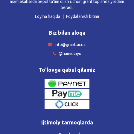
mamlakatlarda bepul ta’lim olish uchun grant topishda yordam
beradi.
Loyiha haqida
Foydalanish bitimi
Biz bilan aloqa
info@grantlar.uz
@hamidziyo
To'lovga qabul qilamiz
Ijtimoiy tarmoqlarda