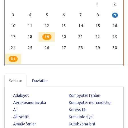
1
2
3
4
5
6
7
8
9
10
11
12
13
14
15
16
17
18
20
21
22
23
19
24
25
26
27
28
29
30
31
Sohalar
Davlatlar
Adabiyot
Kompyuter fanlari
Aerokosmonavtika
Kompyuter muhandisligi
AI
Koreys tili
Aktyorlik
Kriminologiya
Amaliy fanlar
Kutubxona ishi