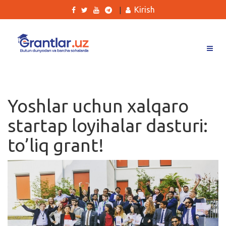
Kirish
|
Grantlar
Tanlovlar
Yoshlar uchun xalqaro
Ishlar
startap loyihalar dasturi:
Kurslar
to’liq grant!
Blog
Yana
Qidirish