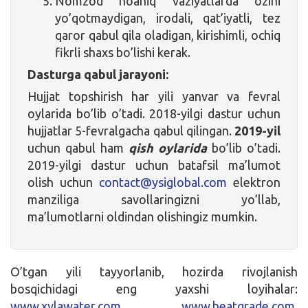
Nomzod noaniq vaziyatlarda ozini
yo’qotmaydigan, irodali, qat’iyatli, tez
qaror qabul qila oladigan, kirishimli, ochiq
fikrli shaxs bo’lishi kerak.
Dasturga qabul jarayoni:
Hujjat topshirish har yili yanvar va fevral
oylarida bo’lib o’tadi. 2018-yilgi dastur uchun
hujjatlar 5-fevralgacha qabul qilingan.
2019-yil
uchun qabul ham
qish oylarida
bo’lib o’tadi.
2019-yilgi dastur uchun batafsil ma’lumot
olish uchun
contact@ysiglobal.com
elektron
manziliga savollaringizni yo’llab,
ma’lumotlarni oldindan olishingiz mumkin.
O’tgan yili tayyorlanib, hozirda rivojlanish
bosqichidagi eng yaxshi loyihalar:
www.xylawater.com
,
www.heatgrade.com
,