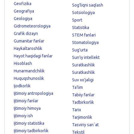
Geofizika
Sog'liqni saqlash
Geografiya
Sotsiologiya
Geologiya
Sport
Gidrometeorologiya
Statistika
Grafik dizayn
STEM fanlari
Gumanitar fanlar
Stomatologiya
Haykaltaroshlik
Sug'urta
Hayot haqidagi fanlar
Sun'iy intellekt
Hisoblash
Suratkashlik
Hunarmandchilik
Suratkashlik
Huquqshunoslik
Suv xo'jaligi
Ijodkorlik
Ta'lim
Ijtimoiy antropologiya
Tabiiy fanlar
Ijtimoiy fanlar
Tadbirkorlik
Ijtimoiy himoya
Tarix
Ijtimoiy ish
Tarjimonlik
Ijtimoiy statistika
Tasviriy sanʼat
Ijtimoiy tadbirkorlik
Tekstil