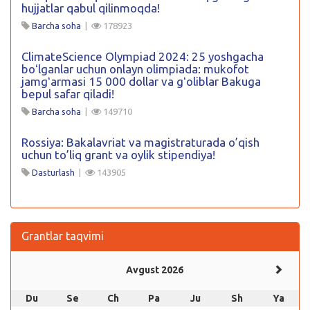
hujjatlar qabul qilinmoqda!
Barcha soha
|
178923
ClimateScience Olympiad 2024: 25 yoshgacha
boʻlganlar uchun onlayn olimpiada: mukofot
jamgʻarmasi 15 000 dollar va gʻoliblar Bakuga
bepul safar qiladi!
Barcha soha
|
149710
Rossiya: Bakalavriat va magistraturada o’qish
uchun to’liq grant va oylik stipendiya!
Dasturlash
|
143905
Grantlar taqvimi
Avgust 2026
Du
Se
Ch
Pa
Ju
Sh
Ya