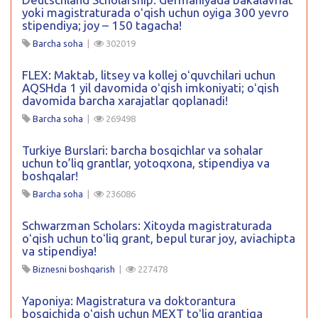
yoki magistraturada oʻqish uchun oyiga 300 yevro
stipendiya; joy – 150 tagacha!
Barcha soha
|
302019
FLEX: Maktab, litsey va kollej oʻquvchilari uchun
AQSHda 1 yil davomida oʻqish imkoniyati; oʻqish
davomida barcha xarajatlar qoplanadi!
Barcha soha
|
269498
Turkiye Burslari: barcha bosqichlar va sohalar
uchun to’liq grantlar, yotoqxona, stipendiya va
boshqalar!
Barcha soha
|
236086
Schwarzman Scholars: Xitoyda magistraturada
oʻqish uchun toʻliq grant, bepul turar joy, aviachipta
va stipendiya!
Biznesni boshqarish
|
227478
Yaponiya: Magistratura va doktorantura
bosqichida oʻqish uchun MEXT toʻliq grantiga