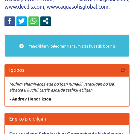
www.decdis.com
,
www.aquasolisglobal.com
.
Yangiliklarni
telegram
kanalimizda kuzatib boring
Iqtibos
Muhim ahamiyatga ega bo’lgan nimaiki yaratilgan bo’lsa,
albatta u kuchli tartib asosida tashkil etilgan
- Andrev Hendrikson
Eng ko'p o'qilgan
Deutschland Scholarship: Germaniyada bakalavriat