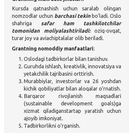
Kursda qatnashish uchun saralab olingan
nomzodlar uchun
barchasi tekin
bo’ladi. Oslo
shahriga
safar ham tashkilotchilar
tomonidan moliyalashtiriladi:
oziq-ovqat,
turar joy va aviachiptalalar olib beriladi.
Grantning nomoddiy manfaatlari:
Oslodagi tadbirkorlar bilan tanishuv.
Guruhda ishlash, kreativlik, innovatsiya va
yetakchilik tajribasini orttirish.
Murabbiylar, investorlar va 26 yoshdan
kichik qobiliyatlar bilan aloqalar o’rnatish.
Barqaror rivojlanish maqsadlari
(sustainable development goals)ga
xizmat qiladiganstartap yaratish uchun
ajoyib imkoniyat.
Tadbirkorlikni o’rganish.