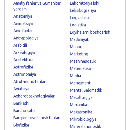
Amaliy fanlar va Gumanitar
Laboratoriya ishi
yordam
Leksikografiya
Anatomiya
Lingvistika
Animatsiya
Logistika
Aniq fanlar
Loyihalarni boshqarish
Antrapologiya
Madaniyat
Arab tili
Mantiq
Arxeologiya
Marketing
Arxitektura
Mashinasozlik
Astrofizika
Matematika
Astronomiya
Media
Atrof-muhit fanlari
Menejment
Aviatsiya
Mental Salomatlik
Axborot texnologiyalari
Metallurgiya
Bank ishi
Mexanika
Barcha soha
Mexatronika
Barqaror rivojlanish fanlari
Mikrobiologiya
Biofizika
Mineralshunoslik