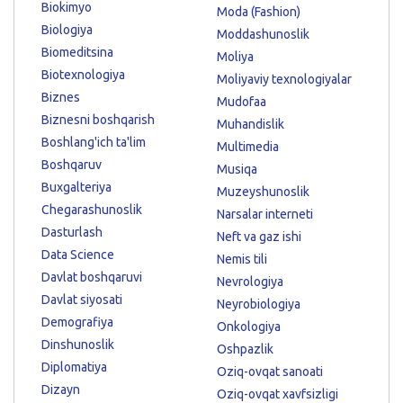
Biokimyo
Moda (Fashion)
Biologiya
Moddashunoslik
Biomeditsina
Moliya
Biotexnologiya
Moliyaviy texnologiyalar
Biznes
Mudofaa
Biznesni boshqarish
Muhandislik
Boshlang'ich ta'lim
Multimedia
Boshqaruv
Musiqa
Buxgalteriya
Muzeyshunoslik
Chegarashunoslik
Narsalar interneti
Dasturlash
Neft va gaz ishi
Data Science
Nemis tili
Davlat boshqaruvi
Nevrologiya
Davlat siyosati
Neyrobiologiya
Demografiya
Onkologiya
Dinshunoslik
Oshpazlik
Diplomatiya
Oziq-ovqat sanoati
Dizayn
Oziq-ovqat xavfsizligi