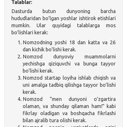
Talablar:
Dasturda butun dunyoning barcha
hududlaridan bo’lgan yoshlar ishtirok etishlari
mumkin. Ular quyidagi talablarga mos
bo’lishlari kerak:
Nomzodning yoshi 18 dan katta va 26
dan kichik bo’lishi kerak.
Nomzod dunyoviy muammolarni
yechishga qiziquvchi va bunga tayyor
bo’lishi kerak.
Nomzod startap loyiha ishlab chiqish va
uni amalga tadbiq qilishga tayyor bo’lishi
kerak.
Nomzod “men dunyoni o’zgartira
olaman, va shunday qilaman ham!” kabi
fikrlay oladigan va boshqacha fikrlashi
bilan ajralib tura olishi kerak.