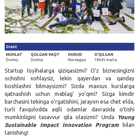
Kirish
Grant
MUHLAT
QOLGAN VAQT
HUDUD
O'QILGAN
Doimiy
Doimiy
Norvegiya
18045 marta
Startup loyihalarga qiziqasizmi? O’z biznesingizni
ochishni xohlaysiz, lekin qayerdan va qanday
boshlashni bilmaysizmi? Sizda maxsus kurslarga
qatnashish uchun mablag’ yo’qmi? Sizga kimdir
barchasini tekinga o’rgatishini, jarayon esa chet elda,
turli favqulodda aqlli odamlar davrasida o’tishi
mumkinligini tasavvur qila olasizmi? Unda
Young
Sustainable Impact Innovation Program
bilan
tanishing!