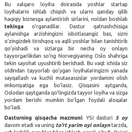
Bu xalqaro loyiha doirasida yoshlar startap
loyihalarni ishlab chiqish va ularni qanday qilib
haqiqiy biznesga aylantirish sirlarini, noldan boshlab
tekinga
o’rganadilar. Dastur qatnashchisiga
aylanishga arzishingizni isbotlasangiz bas, sizni
o’zingizdek tirishqoq va aqlli yoshlar bilan tanishtirib
qo’yishadi va sizlarga bir necha oy onlayn
tayyorgarlikdan so’ng Norvegiyaning Oslo shahriga
tekin sayohat uyushtirib berishadi. Bu vaqt ichida siz
oldindan tayyorlab qo’ygan loyihalaringizni yanada
sayqallash va kuchli mutaxassislar yordamini olish
imkoniyatiga ega bo’lasiz. Qisqasini aytganda,
Oslodan qaytganda qo’lingizda tayyor loyiha va sizga
yordam berishi mumkin bo’lgan foydali aloqalar
bo’ladi.
Dasturning qisqacha mazmuni:
YSI dasturi
5 oy
davom etadi va uning
to’rt yarim
oyi onlayn
tarzda,