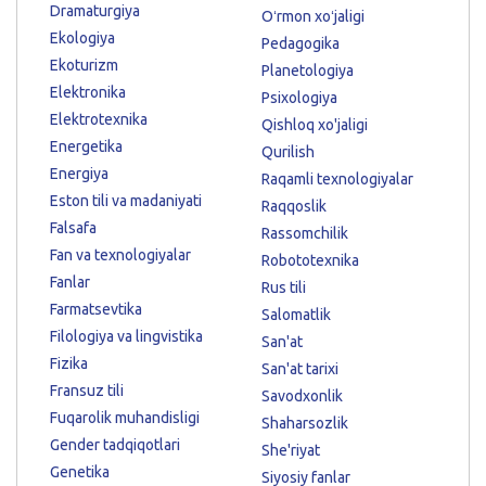
Dramaturgiya
Oʻrmon xoʻjaligi
Ekologiya
Pedagogika
Ekoturizm
Planetologiya
Elektronika
Psixologiya
Elektrotexnika
Qishloq xo'jaligi
Energetika
Qurilish
Energiya
Raqamli texnologiyalar
Eston tili va madaniyati
Raqqoslik
Falsafa
Rassomchilik
Fan va texnologiyalar
Robototexnika
Fanlar
Rus tili
Farmatsevtika
Salomatlik
Filologiya va lingvistika
San'at
Fizika
San'at tarixi
Fransuz tili
Savodxonlik
Fuqarolik muhandisligi
Shaharsozlik
Gender tadqiqotlari
She'riyat
Genetika
Siyosiy fanlar