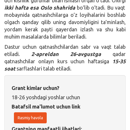
uch kishilik guruhlar bilan ishlash orqali o’tadi. Oxirgi
ikki hafta esa Oslo shahrida
bo’lib o’tadi. Bu vaqt
mobaynida qatnashchilarga o’z loyihalarini boshlab
olgach qanday qilib uning davomiyligini ta’minlash,
yordam kerak payti qayerdan izlash va shu kabi
muhim masalalarda bilimlar beriladi.
Dastur uchun qatnashchilardan sabr va vaqt talab
etiladi.
2-apreldan 26-avgustga
qadar
qatnashchilar onlayn kurs uchun haftasiga
15-35
soat
sarflashlari talab etiladi.
Grant kimlar uchun?
18-26 yoshdagi yoshlar uchun
Batafsil ma'lumot uchun link
Rasmiy havola
Grantning manfaatli jihatlari: