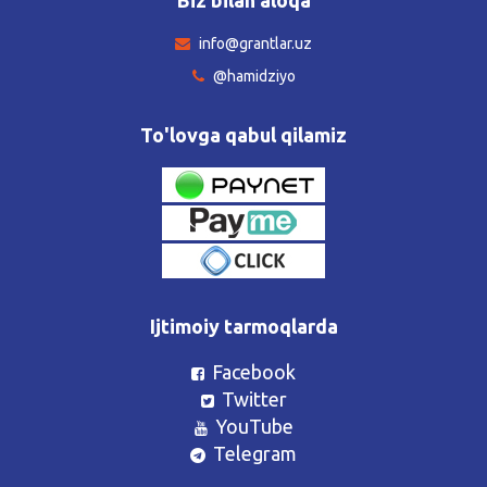
info@grantlar.uz
@hamidziyo
To'lovga qabul qilamiz
Ijtimoiy tarmoqlarda
Facebook
Twitter
YouTube
Telegram