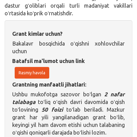
dastur gʻoliblari orqali turli madaniyat vakillari
oʻrtasida koʻprik oʻrnatishdir.
Grant kimlar uchun?
Bakalavr bosqichida oʻqishni xohlovchilar
uchun
Batafsil ma'lumot uchun link
Rasmiy havola
Grantning manfaatli jihatlari:
Ushbu mukofotga sazovor boʻlgan
2 nafar
talabaga
toʻliq oʻqish davri davomida oʻqish
toʻlovining
50 foizi
toʻlab beriladi. Mazkur
grant har yili yangilanadigan grant boʻlib,
keyingi yil ham davom etishi uchun talabaning
oʻqishi qoniqarli darajada boʻlishi lozim.