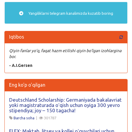
Yangiliklarni
telegram
kanalimizda kuzatib boring
Iqtibos
Qiyin fanlar yo’q, faqat hazm etilishi qiyin bo’lgan izohlargina
bor.
- A.I.Gersen
Eng ko'p o'qilgan
Deutschland Scholarship: Germaniyada bakalavriat
yoki magistraturada oʻqish uchun oyiga 300 yevro
stipendiya; joy – 150 tagacha!
Barcha soha
|
301787
FLEX: Maktab, litsey va kollej oʻquvchilari uchun