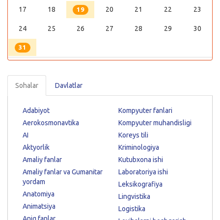
17
18
20
21
22
23
19
24
25
26
27
28
29
30
31
Sohalar
Davlatlar
Adabiyot
Kompyuter fanlari
Aerokosmonavtika
Kompyuter muhandisligi
AI
Koreys tili
Aktyorlik
Kriminologiya
Amaliy fanlar
Kutubxona ishi
Amaliy fanlar va Gumanitar
Laboratoriya ishi
yordam
Leksikografiya
Anatomiya
Lingvistika
Animatsiya
Logistika
Aniq fanlar