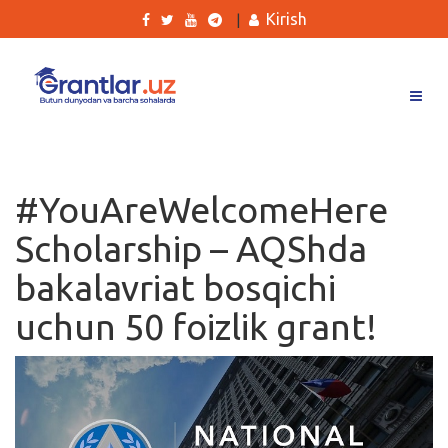
Kirish
|
Grantlar
Tanlovlar
#YouAreWelcomeHere
Ishlar
Scholarship – AQShda
Kurslar
bakalavriat bosqichi
Blog
uchun 50 foizlik grant!
Yana
Qidirish