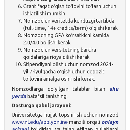
Grant faqat oʻqish toʻlovini toʻlash uchun
ishlatilishi mumkin
Nomzod univeritetda kunduzgi tartibda
(full-time, 14+ credits/term) oʻqishi kerak
Nomzodning GPA koʻrsatkichi kamida
2.0/4.0 boʻlishi kerak
Nomzod universitetning barcha
qoidalariga rioya qilishi kerak
Stipendiyani olish uchun nomzod 2021-
yil 7-iyulgacha oʻqish uchun depozit
toʻlovini amalga oshirishi kerak.
Nomzodlarga qoʻyilgan talablar bilan
shu
yerda
batafsil tanishing.
Dasturga qabul jarayoni:
Universitetga hujjat topshirish uchun nomzod
www.nl.edu/applyonline
manzili orqali
onlayn
arizani
toʻldirishi va talab etilgan hujjatlarni