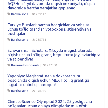
AQSHda 1 yil davomida oʻqish imkoniyati; oʻqish
davomida barcha xarajatlar qoplanadi!
Barcha soha
|
269142
Turkiye Burslari: barcha bosqichlar va sohalar
uchun to’liq grantlar, yotoqxona, stipendiya va
boshqalar!
Barcha soha
|
235751
Schwarzman Scholars: Xitoyda magistraturada
oʻqish uchun toʻliq grant, bepul turar joy, aviachipta
va stipendiya!
Biznesni boshqarish
|
227300
Yaponiya: Magistratura va doktorantura
bosqichida oʻqish uchun MEXT toʻliq grantiga
hujjatlar qabul qilinmoqda!
Barcha soha
|
178780
ClimateScience Olympiad 2024: 25 yoshgacha
boʻlganlar uchun onlayn olimpiada: mukofot