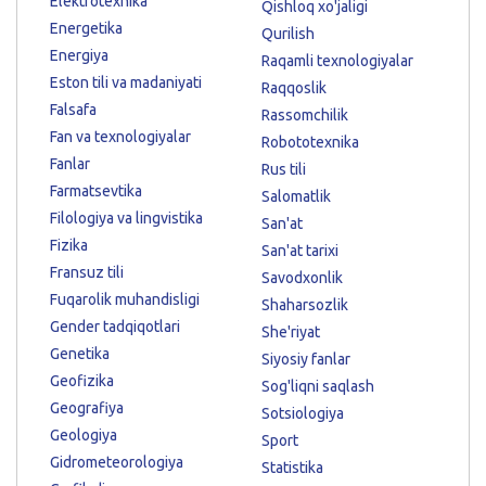
Elektrotexnika
Qishloq xo'jaligi
Energetika
Qurilish
Energiya
Raqamli texnologiyalar
Eston tili va madaniyati
Raqqoslik
Falsafa
Rassomchilik
Fan va texnologiyalar
Robototexnika
Fanlar
Rus tili
Farmatsevtika
Salomatlik
Filologiya va lingvistika
San'at
Fizika
San'at tarixi
Fransuz tili
Savodxonlik
Fuqarolik muhandisligi
Shaharsozlik
Gender tadqiqotlari
She'riyat
Genetika
Siyosiy fanlar
Geofizika
Sog'liqni saqlash
Geografiya
Sotsiologiya
Geologiya
Sport
Gidrometeorologiya
Statistika