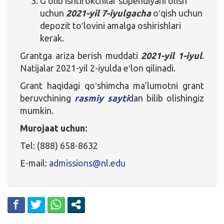
Gʻolib ishtirokchilar stipendiyani olish
uchun
2021-yil 7-iyulgacha
oʻqish uchun
depozit toʻlovini amalga oshirishlari
kerak.
Grantga ariza berish muddati
2021-yil 1-iyul
.
Natijalar 2021-yil 2-iyulda eʻlon qilinadi.
Grant haqidagi qoʻshimcha ma’lumotni grant
beruvchining
rasmiy sayti
dan bilib olishingiz
mumkin.
Murojaat uchun:
Tel: (888) 658-8632
E-mail:
admissions@nl.edu