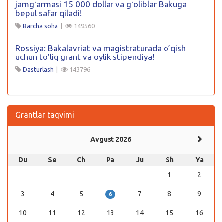
jamgʻarmasi 15 000 dollar va gʻoliblar Bakuga
bepul safar qiladi!
Barcha soha
|
149560
Rossiya: Bakalavriat va magistraturada o’qish
uchun to’liq grant va oylik stipendiya!
Dasturlash
|
143796
Grantlar taqvimi
Avgust 2026
Du
Se
Ch
Pa
Ju
Sh
Ya
1
2
3
4
5
7
8
9
6
10
11
12
13
14
15
16