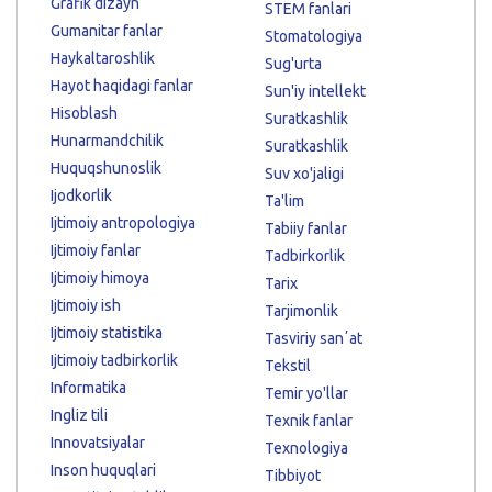
Grafik dizayn
STEM fanlari
Gumanitar fanlar
Stomatologiya
Haykaltaroshlik
Sug'urta
Hayot haqidagi fanlar
Sun'iy intellekt
Hisoblash
Suratkashlik
Hunarmandchilik
Suratkashlik
Huquqshunoslik
Suv xo'jaligi
Ijodkorlik
Ta'lim
Ijtimoiy antropologiya
Tabiiy fanlar
Ijtimoiy fanlar
Tadbirkorlik
Ijtimoiy himoya
Tarix
Ijtimoiy ish
Tarjimonlik
Ijtimoiy statistika
Tasviriy sanʼat
Ijtimoiy tadbirkorlik
Tekstil
Informatika
Temir yo'llar
Ingliz tili
Texnik fanlar
Innovatsiyalar
Texnologiya
Inson huquqlari
Tibbiyot