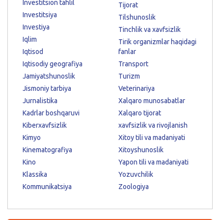
Investitsion tahlil
Tijorat
Investitsiya
Tilshunoslik
Investiya
Tinchlik va xavfsizlik
Iqlim
Tirik organizmlar haqidagi
Iqtisod
fanlar
Iqtisodiy geografiya
Transport
Jamiyatshunoslik
Turizm
Jismoniy tarbiya
Veterinariya
Jurnalistika
Xalqaro munosabatlar
Kadrlar boshqaruvi
Xalqaro tijorat
Kiberxavfsizlik
xavfsizlik va rivojlanish
Kimyo
Xitoy tili va madaniyati
Kinematografiya
Xitoyshunoslik
Kino
Yapon tili va madaniyati
Klassika
Yozuvchilik
Kommunikatsiya
Zoologiya