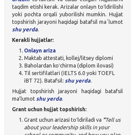
taqdim etishi kerak. Arizalar onlayn toʻldirilishi
yoki pochta orqali yuborilishi mumkin. Hujjat
topshirish jarayoni haqidagi batafsil maʼlumot
shu yerda
.
Kerakli hujjatlar:
Onlayn ariza
Maktab attestati, kollej/litsey diplomi
Baholardan koʻchirma (diplom ilovasi)
Til sertifilatlari (IELTS 6.0 yoki TOEFL
iBT 72). Batafsil:
shu yerda
.
Hujjat topshirish jarayoni haqidagi batafsil
ma’lumot
shu yerda
.
Grant uchun hujjat topshirish:
Grant uchun arizasi toʻldiriladi va
“
Tell us
about your leadership skills in your
school or community, and how you plan