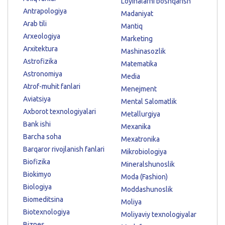
Loyihalarni boshqarish
Antrapologiya
Madaniyat
Arab tili
Mantiq
Arxeologiya
Marketing
Arxitektura
Mashinasozlik
Astrofizika
Matematika
Astronomiya
Media
Atrof-muhit fanlari
Menejment
Aviatsiya
Mental Salomatlik
Axborot texnologiyalari
Metallurgiya
Bank ishi
Mexanika
Barcha soha
Mexatronika
Barqaror rivojlanish fanlari
Mikrobiologiya
Biofizika
Mineralshunoslik
Biokimyo
Moda (Fashion)
Biologiya
Moddashunoslik
Biomeditsina
Moliya
Biotexnologiya
Moliyaviy texnologiyalar
Biznes