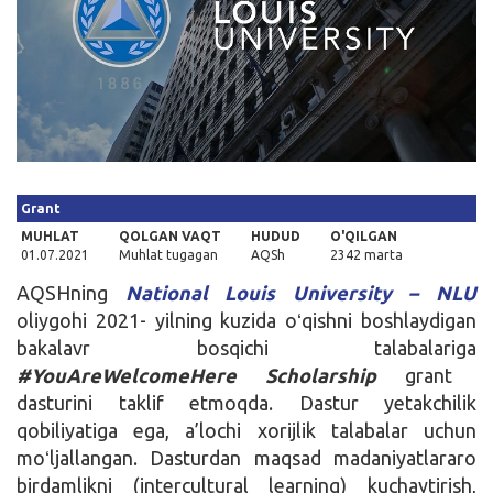
Kirish
Grant
MUHLAT
QOLGAN VAQT
HUDUD
O'QILGAN
01.07.2021
Muhlat tugagan
AQSh
2342 marta
AQSHning
National Louis University – NLU
oliygohi 2021- yilning kuzida oʻqishni boshlaydigan
bakalavr bosqichi talabalariga
#YouAreWelcomeHere Scholarship
grant
dasturini taklif etmoqda. Dastur yetakchilik
qobiliyatiga ega, a’lochi xorijlik talabalar uchun
moʻljallangan. Dasturdan maqsad madaniyatlararo
birdamlikni (intercultural learning) kuchaytirish,