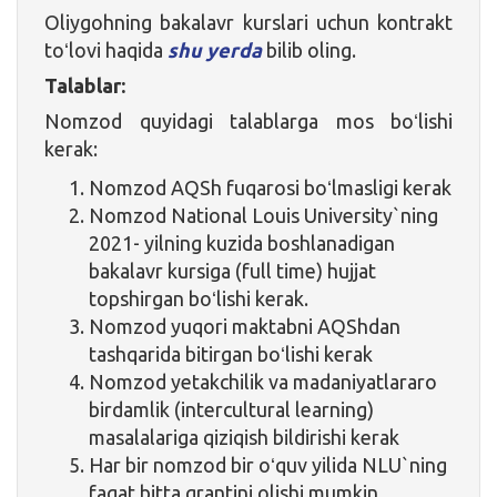
Oliygohning bakalavr kurslari uchun kontrakt
toʻlovi haqida
shu yerda
bilib oling.
Talablar:
Nomzod quyidagi talablarga mos boʻlishi
kerak:
Nomzod AQSh fuqarosi boʻlmasligi kerak
Nomzod National Louis University`ning
2021- yilning kuzida boshlanadigan
bakalavr kursiga (full time) hujjat
topshirgan boʻlishi kerak.
Nomzod yuqori maktabni AQShdan
tashqarida bitirgan boʻlishi kerak
Nomzod yetakchilik va madaniyatlararo
birdamlik (intercultural learning)
masalalariga qiziqish bildirishi kerak
Har bir nomzod bir oʻquv yilida NLU`ning
faqat bitta grantini olishi mumkin