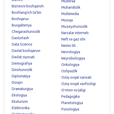
Mudofaa
Biznesni boshqarish
Muhandislik
Boshlang'ich ta'lim
Multimedia
Boshqaruv
Musiqa
Buxgalteriya
Muzeyshunoslik
Chegarashunoslik
Narsalar interneti
Dasturlash
Neft va gaz ishi
Data Science
Nemis tili
Davlat boshqaruvi
Nevrologiya
Davlat siyosati
Neyrobiologiya
Demografiya
Onkologiya
Dinshunoslik
Oshpazlik
Diplomatiya
Oziq-ovqat sanoati
Dizayn
Oziq-ovqat xavfsizligi
Dramaturgiya
Oʻrmon xoʻjaligi
Ekologiya
Pedagogika
Ekoturizm
Planetologiya
Elektronika
Psixologiya