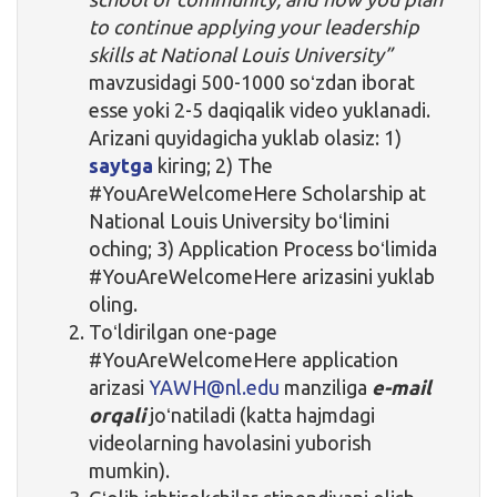
to continue applying your leadership
skills at National Louis University”
mavzusidagi 500-1000 soʻzdan iborat
esse yoki 2-5 daqiqalik video yuklanadi.
Arizani quyidagicha yuklab olasiz: 1)
saytga
kiring; 2) The
#YouAreWelcomeHere Scholarship at
National Louis University boʻlimini
oching; 3) Application Process boʻlimida
#YouAreWelcomeHere arizasini yuklab
oling.
Toʻldirilgan one-page
#YouAreWelcomeHere application
arizasi
YAWH@nl.edu
manziliga
e-mail
orqali
joʻnatiladi (katta hajmdagi
videolarning havolasini yuborish
mumkin).