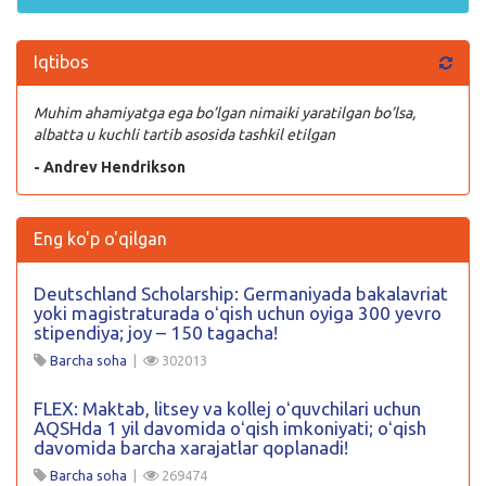
Iqtibos
Muhim ahamiyatga ega bo’lgan nimaiki yaratilgan bo’lsa,
albatta u kuchli tartib asosida tashkil etilgan
- Andrev Hendrikson
Eng ko'p o'qilgan
Deutschland Scholarship: Germaniyada bakalavriat
yoki magistraturada oʻqish uchun oyiga 300 yevro
stipendiya; joy – 150 tagacha!
Barcha soha
|
302013
FLEX: Maktab, litsey va kollej oʻquvchilari uchun
AQSHda 1 yil davomida oʻqish imkoniyati; oʻqish
davomida barcha xarajatlar qoplanadi!
Barcha soha
|
269474