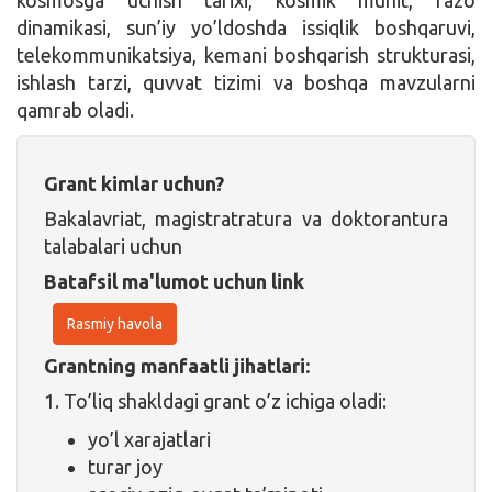
dinamikasi, sun’iy yo’ldoshda issiqlik boshqaruvi,
telekommunikatsiya, kemani boshqarish strukturasi,
ishlash tarzi, quvvat tizimi va boshqa mavzularni
qamrab oladi.
Grant kimlar uchun?
Bakalavriat, magistratratura va doktorantura
talabalari uchun
Batafsil ma'lumot uchun link
Rasmiy havola
Grantning manfaatli jihatlari:
1. To’liq shakldagi grant o’z ichiga oladi:
yo’l xarajatlari
turar joy