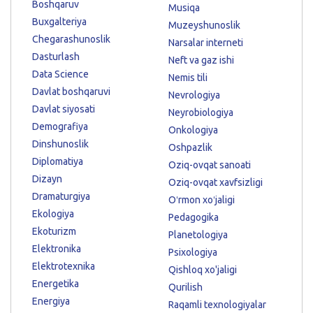
Boshqaruv
Musiqa
Buxgalteriya
Muzeyshunoslik
Chegarashunoslik
Narsalar interneti
Dasturlash
Neft va gaz ishi
Data Science
Nemis tili
Davlat boshqaruvi
Nevrologiya
Davlat siyosati
Neyrobiologiya
Demografiya
Onkologiya
Dinshunoslik
Oshpazlik
Diplomatiya
Oziq-ovqat sanoati
Dizayn
Oziq-ovqat xavfsizligi
Dramaturgiya
Oʻrmon xoʻjaligi
Ekologiya
Pedagogika
Ekoturizm
Planetologiya
Elektronika
Psixologiya
Elektrotexnika
Qishloq xo'jaligi
Energetika
Qurilish
Energiya
Raqamli texnologiyalar