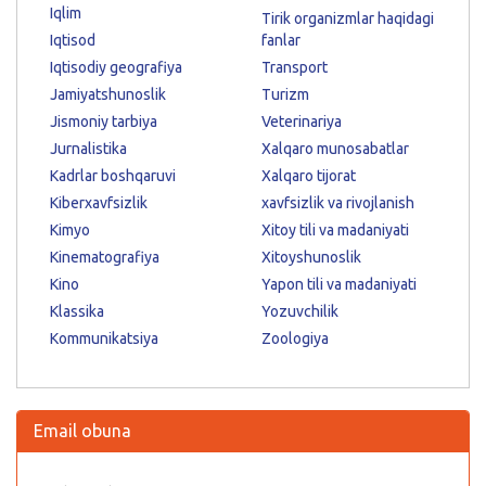
Iqlim
Tirik organizmlar haqidagi
Iqtisod
fanlar
Iqtisodiy geografiya
Transport
Jamiyatshunoslik
Turizm
Jismoniy tarbiya
Veterinariya
Jurnalistika
Xalqaro munosabatlar
Kadrlar boshqaruvi
Xalqaro tijorat
Kiberxavfsizlik
xavfsizlik va rivojlanish
Kimyo
Xitoy tili va madaniyati
Kinematografiya
Xitoyshunoslik
Kino
Yapon tili va madaniyati
Klassika
Yozuvchilik
Kommunikatsiya
Zoologiya
Email obuna