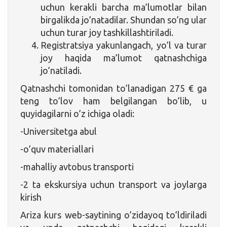
uchun kerakli barcha ma’lumotlar bilan
birgalikda jo’natadilar. Shundan so’ng ular
uchun turar joy tashkillashtiriladi.
Registratsiya yakunlangach, yo’l va turar
joy haqida ma’lumot qatnashchiga
jo’natiladi.
Qatnashchi tomonidan to’lanadigan 275 € ga
teng to’lov ham belgilangan bo’lib, u
quyidagilarni o’z ichiga oladi:
-Universitetga abul
-o’quv materiallari
-mahalliy avtobus transporti
-2 ta ekskursiya uchun transport va joylarga
kirish
Ariza kurs web-saytining o’zidayoq to’ldiriladi