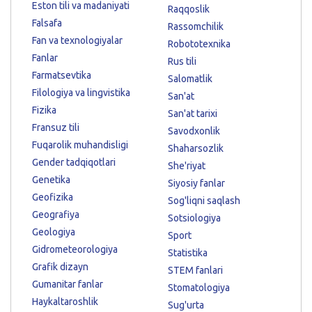
Eston tili va madaniyati
Raqqoslik
Falsafa
Rassomchilik
Fan va texnologiyalar
Robototexnika
Fanlar
Rus tili
Farmatsevtika
Salomatlik
Filologiya va lingvistika
San'at
Fizika
San'at tarixi
Fransuz tili
Savodxonlik
Fuqarolik muhandisligi
Shaharsozlik
Gender tadqiqotlari
She'riyat
Genetika
Siyosiy fanlar
Geofizika
Sog'liqni saqlash
Geografiya
Sotsiologiya
Geologiya
Sport
Gidrometeorologiya
Statistika
Grafik dizayn
STEM fanlari
Gumanitar fanlar
Stomatologiya
Haykaltaroshlik
Sug'urta