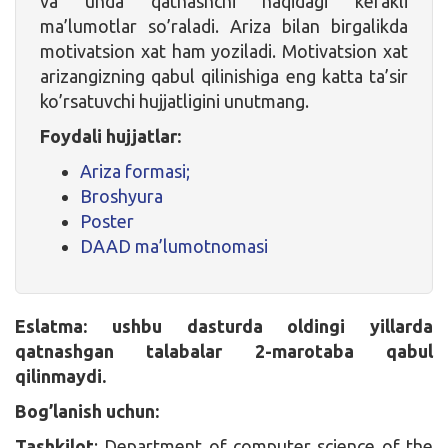
va unda qatnashchi haqidagi kerakli
ma’lumotlar so’raladi. Ariza bilan birgalikda
motivatsion xat ham yoziladi. Motivatsion xat
arizangizning qabul qilinishiga eng katta ta’sir
ko’rsatuvchi hujjatligini unutmang.
Foydali hujjatlar:
Ariza formasi;
Broshyura
Poster
DAAD ma’lumotnomasi
Eslatma: ushbu dasturda oldingi yillarda
qatnashgan talabalar 2-marotaba qabul
qilinmaydi.
Bog’lanish uchun:
Tashkilot
: Department of computer science of the