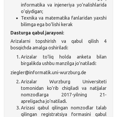
informatika va injeneriya yo’nalishlarida
o’qiydigan;
Texnika va matematika fanlaridan yaxshi
bilimga ega bo’lishi kerak
Dasturga qabul jarayoni:
Arizalarni topshirish va qabul qilish 4
bosqichda amalga oshiriladi:
Arizalar to’liq holda anketa bilan
birgalikda ushbu manzilga jo’natiladi:
ziegler@informatik.uni-wurzburg.de
Arizalar Wurzburg Universiteti
tomonidan ko’rib chiqiladi va natijalar
nomzodlarga 2017-yilning 21-
apreligacha jo’natiladi.
Arizasi qabul qilingan nomzodlar talab
qilingan registratsiya formasini qabul