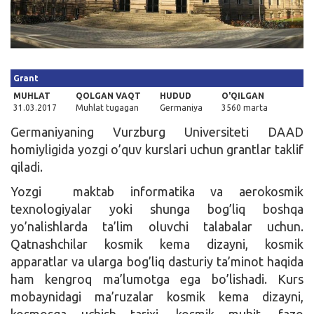
Kirish
Grant
MUHLAT
QOLGAN VAQT
HUDUD
O'QILGAN
31.03.2017
Muhlat tugagan
Germaniya
3560 marta
Germaniyaning Vurzburg Universiteti DAAD
homiyligida yozgi o’quv kurslari uchun grantlar taklif
qiladi.
Yozgi maktab informatika va aerokosmik
texnologiyalar yoki shunga bog’liq boshqa
yo’nalishlarda ta’lim oluvchi talabalar uchun.
Qatnashchilar kosmik kema dizayni, kosmik
apparatlar va ularga bog’liq dasturiy ta’minot haqida
ham kengroq ma’lumotga ega bo’lishadi. Kurs
mobaynidagi ma’ruzalar kosmik kema dizayni,
kosmosga uchish tarixi, kosmik muhit, fazo