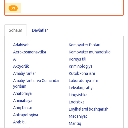
31
Sohalar
Davlatlar
Adabiyot
Kompyuter fanlari
Aerokosmonavtika
Kompyuter muhandisligi
AI
Koreys tili
Aktyorlik
Kriminologiya
Amaliy fanlar
Kutubxona ishi
Amaliy fanlar va Gumanitar
Laboratoriya ishi
yordam
Leksikografiya
Anatomiya
Lingvistika
Animatsiya
Logistika
Aniq fanlar
Loyihalarni boshqarish
Antrapologiya
Madaniyat
Arab tili
Mantiq