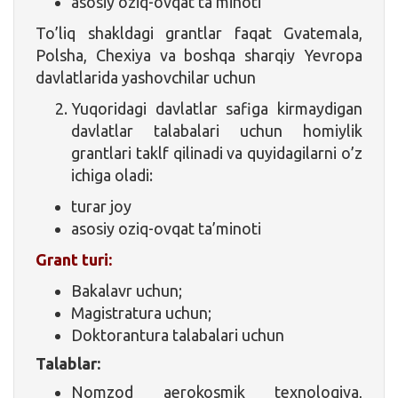
asosiy oziq-ovqat ta’minoti
To’liq shakldagi grantlar faqat Gvatemala,
Polsha, Chexiya va boshqa sharqiy Yevropa
davlatlarida yashovchilar uchun
Yuqoridagi davlatlar safiga kirmaydigan
davlatlar talabalari uchun homiylik
grantlari taklf qilinadi va quyidagilarni o’z
ichiga oladi:
turar joy
asosiy oziq-ovqat ta’minoti
Grant turi:
Bakalavr uchun;
Magistratura uchun;
Doktorantura talabalari uchun
Talablar:
Nomzod aerokosmik texnologiya,