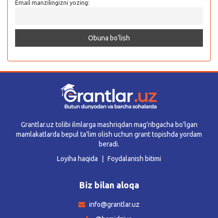
Email manzilingizni yozing:
Grantlar.uz tolibi ilmlarga mashriqdan mag’ribgacha bo’lgan
mamlakatlarda bepul ta’lim olish uchun grant topishda yordam
beradi.
Loyiha haqida
Foydalanish bitimi
Biz bilan aloqa
info@grantlar.uz