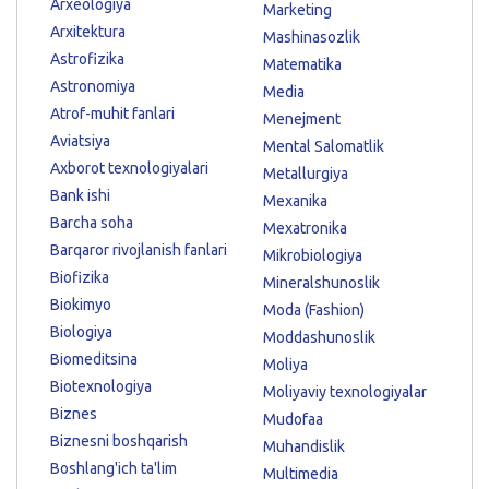
Arxeologiya
Marketing
Arxitektura
Mashinasozlik
Astrofizika
Matematika
Astronomiya
Media
Atrof-muhit fanlari
Menejment
Aviatsiya
Mental Salomatlik
Axborot texnologiyalari
Metallurgiya
Bank ishi
Mexanika
Barcha soha
Mexatronika
Barqaror rivojlanish fanlari
Mikrobiologiya
Biofizika
Mineralshunoslik
Biokimyo
Moda (Fashion)
Biologiya
Moddashunoslik
Biomeditsina
Moliya
Biotexnologiya
Moliyaviy texnologiyalar
Biznes
Mudofaa
Biznesni boshqarish
Muhandislik
Boshlang'ich ta'lim
Multimedia