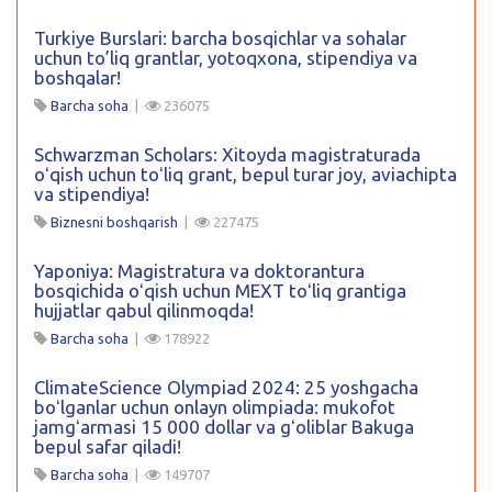
Turkiye Burslari: barcha bosqichlar va sohalar
uchun to’liq grantlar, yotoqxona, stipendiya va
boshqalar!
Barcha soha
|
236075
Schwarzman Scholars: Xitoyda magistraturada
oʻqish uchun toʻliq grant, bepul turar joy, aviachipta
va stipendiya!
Biznesni boshqarish
|
227475
Yaponiya: Magistratura va doktorantura
bosqichida oʻqish uchun MEXT toʻliq grantiga
hujjatlar qabul qilinmoqda!
Barcha soha
|
178922
ClimateScience Olympiad 2024: 25 yoshgacha
boʻlganlar uchun onlayn olimpiada: mukofot
jamgʻarmasi 15 000 dollar va gʻoliblar Bakuga
bepul safar qiladi!
Barcha soha
|
149707