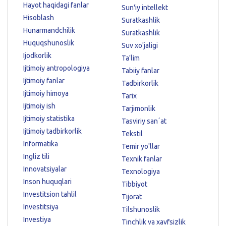
Hayot haqidagi fanlar
Sun'iy intellekt
Hisoblash
Suratkashlik
Hunarmandchilik
Suratkashlik
Huquqshunoslik
Suv xo'jaligi
Ijodkorlik
Ta'lim
Ijtimoiy antropologiya
Tabiiy fanlar
Ijtimoiy fanlar
Tadbirkorlik
Ijtimoiy himoya
Tarix
Ijtimoiy ish
Tarjimonlik
Ijtimoiy statistika
Tasviriy sanʼat
Ijtimoiy tadbirkorlik
Tekstil
Informatika
Temir yo'llar
Ingliz tili
Texnik fanlar
Innovatsiyalar
Texnologiya
Inson huquqlari
Tibbiyot
Investitsion tahlil
Tijorat
Investitsiya
Tilshunoslik
Investiya
Tinchlik va xavfsizlik