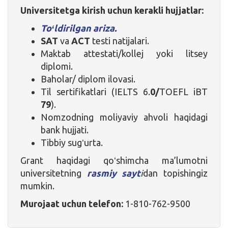
Universitetga kirish uchun kerakli hujjatlar:
Toʻldirilgan ariza.
SAT
va
ACT
testi natijalari.
Maktab attestati/kollej yoki litsey
diplomi.
Baholar/ diplom ilovasi.
Til sertifikatlari (IELTS 6.
0/
TOEFL iBT
79
).
Nomzodning moliyaviy ahvoli haqidagi
bank hujjati.
Tibbiy sugʻurta.
Grant haqidagi qoʻshimcha ma’lumotni
universitetning
rasmiy sayt
i
dan topishingiz
mumkin.
Murojaat uchun tel
efon
:
1-810-762-9500