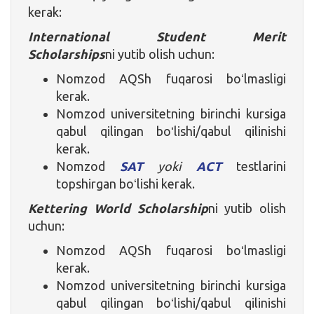
kerak:
International Student Merit
Scholarships
ni yutib olish uchun:
Nomzod AQSh fuqarosi boʻlmasligi
kerak.
Nomzod universitetning birinchi kursiga
qabul qilingan boʻlishi/qabul qilinishi
kerak.
Nomzod
SAT
yoki
ACT
testlarini
topshirgan boʻlishi kerak.
Kettering World Scholarship
ni yutib olish
uchun:
Nomzod AQSh fuqarosi boʻlmasligi
kerak.
Nomzod universitetning birinchi kursiga
qabul qilingan boʻlishi/qabul qilinishi