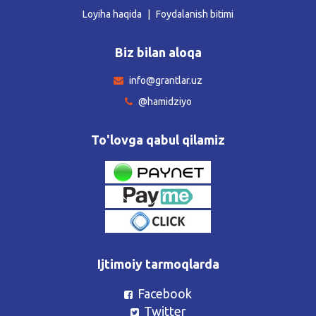
Loyiha haqida
Foydalanish bitimi
Biz bilan aloqa
info@grantlar.uz
@hamidziyo
To'lovga qabul qilamiz
Ijtimoiy tarmoqlarda
Facebook
Twitter