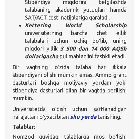
Stipendiya miqdorini belgilashda
talabaning akademik yutuqlari hamda
SAT/ACT testi natijalariga qaraladi.
Kettering World Scholarship
universitetning barcha chet ellik
talabalari uchun ochiq boʻlib, uning
miqdori yillik
3 500
dan 14 000 AQSh
dollarigacha
pul mablagʻini tashkil etadi.
Bir vaqtning oʻzida talaba har ikkala
stipendiyani olishi mumkin emas. Ammo grant
dasturlari boshqa moliyaviy yordam yoki
stipendiya dasturlari bilan bir vaqtda berilishi
mumkin.
Universitetda oʻqish uchun sarflanadigan
harajatlar roʻyxati bilan
shu yerda
tanishing.
Talablar:
Nomzod quyidagi talablarga mos boʻlishi