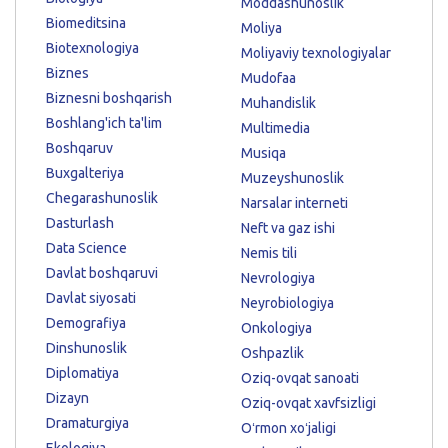
Moddashunoslik
Biomeditsina
Moliya
Biotexnologiya
Moliyaviy texnologiyalar
Biznes
Mudofaa
Biznesni boshqarish
Muhandislik
Boshlang'ich ta'lim
Multimedia
Boshqaruv
Musiqa
Buxgalteriya
Muzeyshunoslik
Chegarashunoslik
Narsalar interneti
Dasturlash
Neft va gaz ishi
Data Science
Nemis tili
Davlat boshqaruvi
Nevrologiya
Davlat siyosati
Neyrobiologiya
Demografiya
Onkologiya
Dinshunoslik
Oshpazlik
Diplomatiya
Oziq-ovqat sanoati
Dizayn
Oziq-ovqat xavfsizligi
Dramaturgiya
Oʻrmon xoʻjaligi
Ekologiya