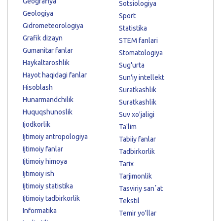
Geografiya
Sotsiologiya
Geologiya
Sport
Gidrometeorologiya
Statistika
Grafik dizayn
STEM fanlari
Gumanitar fanlar
Stomatologiya
Haykaltaroshlik
Sug'urta
Hayot haqidagi fanlar
Sun'iy intellekt
Hisoblash
Suratkashlik
Hunarmandchilik
Suratkashlik
Huquqshunoslik
Suv xo'jaligi
Ijodkorlik
Ta'lim
Ijtimoiy antropologiya
Tabiiy fanlar
Ijtimoiy fanlar
Tadbirkorlik
Ijtimoiy himoya
Tarix
Ijtimoiy ish
Tarjimonlik
Ijtimoiy statistika
Tasviriy sanʼat
Ijtimoiy tadbirkorlik
Tekstil
Informatika
Temir yo'llar