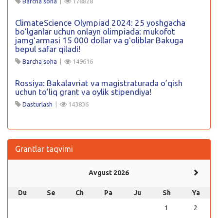
Barcha soha
|
178828
ClimateScience Olympiad 2024: 25 yoshgacha
boʻlganlar uchun onlayn olimpiada: mukofot
jamgʻarmasi 15 000 dollar va gʻoliblar Bakuga
bepul safar qiladi!
Barcha soha
|
149616
Rossiya: Bakalavriat va magistraturada o’qish
uchun to’liq grant va oylik stipendiya!
Dasturlash
|
143836
Grantlar taqvimi
Avgust 2026
Du
Se
Ch
Pa
Ju
Sh
Ya
1
2