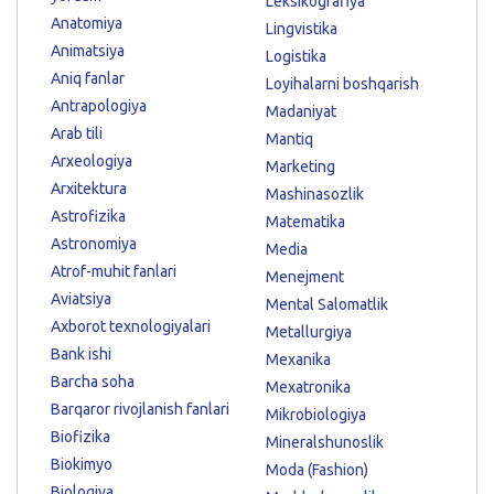
Leksikografiya
Anatomiya
Lingvistika
Animatsiya
Logistika
Aniq fanlar
Loyihalarni boshqarish
Antrapologiya
Madaniyat
Arab tili
Mantiq
Arxeologiya
Marketing
Arxitektura
Mashinasozlik
Astrofizika
Matematika
Astronomiya
Media
Atrof-muhit fanlari
Menejment
Aviatsiya
Mental Salomatlik
Axborot texnologiyalari
Metallurgiya
Bank ishi
Mexanika
Barcha soha
Mexatronika
Barqaror rivojlanish fanlari
Mikrobiologiya
Biofizika
Mineralshunoslik
Biokimyo
Moda (Fashion)
Biologiya