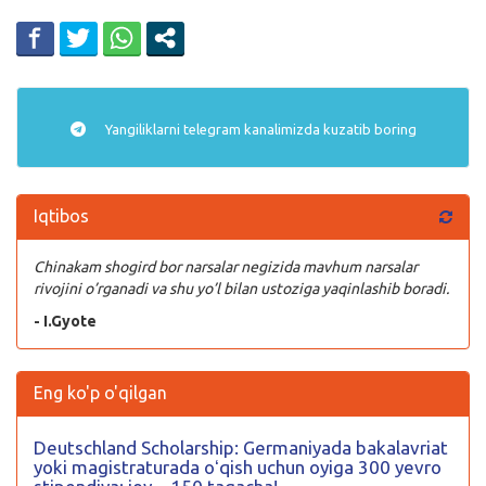
Yangiliklarni
telegram
kanalimizda kuzatib boring
Iqtibos
Chinakam shogird bor narsalar negizida mavhum narsalar
rivojini o’rganadi va shu yo’l bilan ustoziga yaqinlashib boradi.
- I.Gyote
Eng ko'p o'qilgan
Deutschland Scholarship: Germaniyada bakalavriat
yoki magistraturada oʻqish uchun oyiga 300 yevro