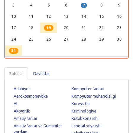
3
4
5
6
8
9
7
10
11
12
13
14
15
16
17
18
20
21
22
23
19
24
25
26
27
28
29
30
31
Sohalar
Davlatlar
Adabiyot
Kompyuter fanlari
Aerokosmonavtika
Kompyuter muhandisligi
AI
Koreys tili
Aktyorlik
Kriminologiya
Amaliy fanlar
Kutubxona ishi
Amaliy fanlar va Gumanitar
Laboratoriya ishi
yordam