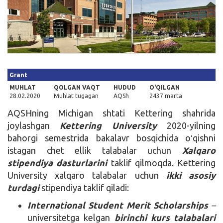
Kirish
Grant
MUHLAT
QOLGAN VAQT
HUDUD
O'QILGAN
28.02.2020
Muhlat tugagan
AQSh
2437 marta
AQSHning Michigan shtati Kettering shahrida
joylashgan
Kettering
University
2020-yilning
bahorgi semestrida bakalavr bosqichida oʻqishni
istagan chet ellik talabalar uchun
Xalqaro
stipendiya
dasturlarini
taklif qilmoqda. Kettering
University xalqaro talabalar uchun
ikki asosiy
turdagi
stipendiya taklif qiladi:
International Student Merit Scholarships
–
universitetga kelgan
birinchi kurs talabalari