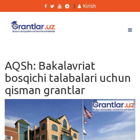
Kirish
|
Grantlar
Tanlovlar
AQSh: Bakalavriat
Ishlar
bosqichi talabalari uchun
Kurslar
qisman grantlar
Blog
Yana
Qidirish