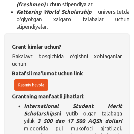
(freshmen)
uchun stipendiyalar.
Kettering World Scholarship
– universitetda
oʻqiyotgan xalqaro talabalar uchun
stipendiyalar.
Grant kimlar uchun?
Bakalavr bosqichida oʻqishni xohlaganlar
uchun
Batafsil ma'lumot uchun link
Rasmiy havola
Grantning manfaatli jihatlari:
International Student Merit
Scholarships
ni yutib olgan talabaga
yillik
3 500
dan 17 500 AQSh dollari
miqdorida pul mukofoti ajratiladi.