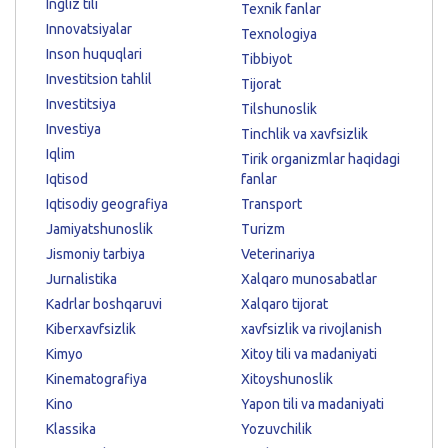
Ingliz tili
Texnik fanlar
Innovatsiyalar
Texnologiya
Inson huquqlari
Tibbiyot
Investitsion tahlil
Tijorat
Investitsiya
Tilshunoslik
Investiya
Tinchlik va xavfsizlik
Iqlim
Tirik organizmlar haqidagi
Iqtisod
fanlar
Iqtisodiy geografiya
Transport
Jamiyatshunoslik
Turizm
Jismoniy tarbiya
Veterinariya
Jurnalistika
Xalqaro munosabatlar
Kadrlar boshqaruvi
Xalqaro tijorat
Kiberxavfsizlik
xavfsizlik va rivojlanish
Kimyo
Xitoy tili va madaniyati
Kinematografiya
Xitoyshunoslik
Kino
Yapon tili va madaniyati
Klassika
Yozuvchilik