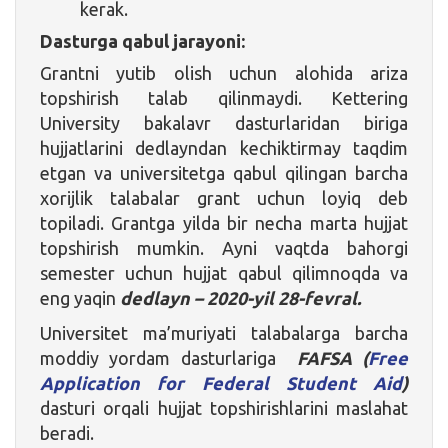
kerak.
Dasturga qabul jarayoni:
Grantni yutib olish uchun alohida ariza
topshirish talab qilinmaydi. Kettering
University bakalavr dasturlaridan biriga
hujjatlarini dedlayndan kechiktirmay taqdim
etgan va universitetga qabul qilingan barcha
xorijlik talabalar grant uchun loyiq deb
topiladi. Grantga yilda bir necha marta hujjat
topshirish mumkin. Ayni vaqtda bahorgi
semester uchun hujjat qabul qilimnoqda va
eng yaqin
dedlayn – 2020-yil 28-fevral.
Universitet ma’muriyati talabalarga barcha
moddiy yordam dasturlariga
FAFSA (
Free
Application for Federal Student Aid
)
dasturi orqali hujjat topshirishlarini maslahat
beradi.