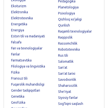
Pedagogika
Ekoturizm
Planetologiya
Elektronika
Psixologiya
Elektrotexnika
Qishloq xo'jaligi
Energetika
Qurilish
Energiya
Raqamli texnologiyalar
Eston tili va madaniyati
Raqqoslik
Falsafa
Rassomchilik
Fan va texnologiyalar
Robototexnika
Fanlar
Rus tili
Farmatsevtika
Salomatlik
Filologiya va lingvistika
San'at
Fizika
San'at tarixi
Fransuz tili
Savodxonlik
Fuqarolik muhandisligi
Shaharsozlik
Gender tadqiqotlari
She'riyat
Genetika
Siyosiy fanlar
Geofizika
Sog'liqni saqlash