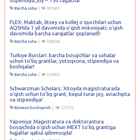
stipendiya; joy – 150 tagacha!
Barcha soha
|
301863
FLEX: Maktab, litsey va kollej oʻquvchilari uchun
AQSHda 1 yil davomida oʻqish imkoniyati; oʻqish
davomida barcha xarajatlar qoplanadi!
Barcha soha
|
269266
Turkiye Burslari: barcha bosqichlar va sohalar
uchun to’liq grantlar, yotoqxona, stipendiya va
boshqalar!
Barcha soha
|
235850
Schwarzman Scholars: Xitoyda magistraturada
oʻqish uchun toʻliq grant, bepul turar joy, aviachipta
va stipendiya!
Biznesni boshqarish
|
227372
Yaponiya: Magistratura va doktorantura
bosqichida oʻqish uchun MEXT toʻliq grantiga
hujjatlar qabul qilinmoqda!