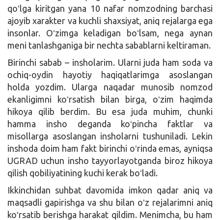
qoʻlga kiritgan yana 10 nafar nomzodning barchasi
ajoyib xarakter va kuchli shaxsiyat, aniq rejalarga ega
insonlar. Oʻzimga keladigan boʻlsam, nega aynan
meni tanlashganiga bir nechta sabablarni keltiraman.
Birinchi sabab – insholarim. Ularni juda ham soda va
ochiq-oydin hayotiy haqiqatlarimga asoslangan
holda yozdim. Ularga naqadar munosib nomzod
ekanligimni koʻrsatish bilan birga, oʻzim haqimda
hikoya qilib berdim. Bu esa juda muhim, chunki
hamma insho deganda koʻpincha faktlar va
misollarga asoslangan insholarni tushuniladi. Lekin
inshoda doim ham fakt birinchi oʻrinda emas, ayniqsa
UGRAD uchun insho tayyorlayotganda biroz hikoya
qilish qobiliyatining kuchi kerak boʻladi.
Ikkinchidan suhbat davomida imkon qadar aniq va
maqsadli gapirishga va shu bilan oʻz rejalarimni aniq
koʻrsatib berishga harakat qildim. Menimcha, bu ham