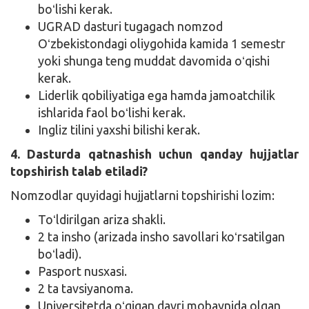
boʻlishi kerak.
UGRAD dasturi tugagach nomzod
Oʻzbekistondagi oliygohida kamida 1 semestr
yoki shunga teng muddat davomida oʻqishi
kerak.
Liderlik qobiliyatiga ega hamda jamoatchilik
ishlarida faol boʻlishi kerak.
Ingliz tilini yaxshi bilishi kerak.
4. Dasturda qatnashish uchun qanday hujjatlar
topshirish talab etiladi?
Nomzodlar quyidagi hujjatlarni topshirishi lozim:
Toʻldirilgan ariza shakli.
2 ta insho (arizada insho savollari koʻrsatilgan
boʻladi).
Pasport nusxasi.
2 ta tavsiyanoma.
Universitetda oʻqigan davri mobaynida olgan