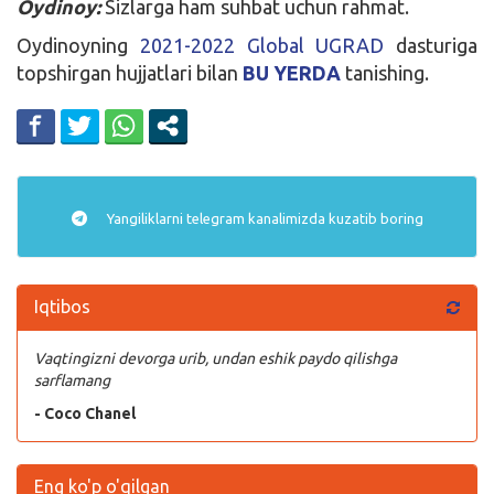
Oydinoy:
Sizlarga ham suhbat uchun rahmat.
Oydinoyning
2021-2022 Global UGRAD
dasturiga
topshirgan hujjatlari bilan
BU YERDA
tanishing.
Yangiliklarni
telegram
kanalimizda kuzatib boring
Iqtibos
Vaqtingizni devorga urib, undan eshik paydo qilishga
sarflamang
- Coco Chanel
Eng ko'p o'qilgan