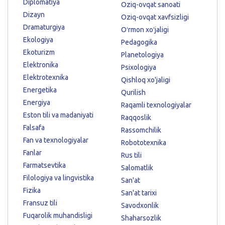
Diplomatiya
Oziq-ovqat sanoati
Dizayn
Oziq-ovqat xavfsizligi
Dramaturgiya
Oʻrmon xoʻjaligi
Ekologiya
Pedagogika
Ekoturizm
Planetologiya
Elektronika
Psixologiya
Elektrotexnika
Qishloq xo'jaligi
Energetika
Qurilish
Energiya
Raqamli texnologiyalar
Eston tili va madaniyati
Raqqoslik
Falsafa
Rassomchilik
Fan va texnologiyalar
Robototexnika
Fanlar
Rus tili
Farmatsevtika
Salomatlik
Filologiya va lingvistika
San'at
Fizika
San'at tarixi
Fransuz tili
Savodxonlik
Fuqarolik muhandisligi
Shaharsozlik