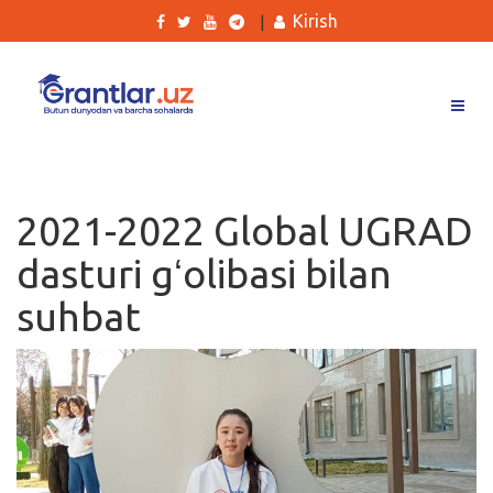
Kirish
|
Grantlar
Tanlovlar
2021-2022 Global UGRAD
Ishlar
dasturi gʻolibasi bilan
Kurslar
suhbat
Blog
Yana
Qidirish