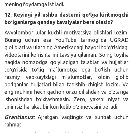
mening foydamga ishladi.
12. Keyingi yil ushbu dasturni qoʻlga kiritmoqchi
boʻlganlarga qanday tavsiyalar bera olasiz?
Avvalombor ,ular kuchli motivatsiya olishlari lozim.
Buning uchun esa YouTube tarmogʻida UGRAD
gʻoliblari va ularning Amerikadagi hayoti toʻgʻrisidagi
videolarini koʻrishlarini tavsiya qilaman. Soʻng loyiha
haqida nomzodga qoʻyiladigan talablar va hujjatlar
toʻgʻrisida toʻliq maʼlumotga ega boʻlish uchun
rasmiy veb-saytdagi mʼalumotlar, oldin gʻolib
boʻlganlar hujjatlari bilan tanishib chiqish lozim. Va
eng muhimi hech qachon orzu qilishdan va oʻzlariga
ishonishdan toʻxtashmasin. Zero, yaxshi niyat va
tinimsiz harakat bir kun kelib oʻz mevasini beradi.
Grantlar.uz:
Ajratgan vaqtingiz va suhbat uchun
rahmat.