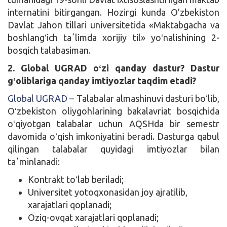
internatini bitirgangan. Hozirgi kunda O’zbekiston
Davlat Jahon tillari universitetida «Maktabgacha va
boshlangʻich taʼlimda xorijiy til» yoʻnalishining 2-
bosqich talabasiman.
2. Global UGRAD oʻzi qanday dastur? Dastur
gʻoliblariga qanday imtiyozlar taqdim etadi?
Global UGRAD
– Talabalar almashinuvi dasturi boʻlib,
Oʻzbekiston oliygohlarining bakalavriat bosqichida
oʻqiyotgan talabalar uchun AQSHda bir semestr
davomida oʻqish imkoniyatini beradi. Dasturga qabul
qilingan talabalar quyidagi imtiyozlar bilan
taʼminlanadi:
Kontrakt toʻlab beriladi;
Universitet yotoqxonasidan joy ajratilib,
xarajatlari qoplanadi;
Oziq-ovqat xarajatlari qoplanadi;