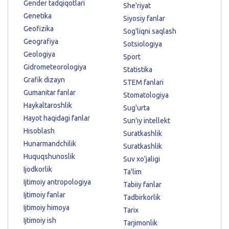
Gender tadqiqotlari
She'riyat
Genetika
Siyosiy fanlar
Geofizika
Sog'liqni saqlash
Geografiya
Sotsiologiya
Geologiya
Sport
Gidrometeorologiya
Statistika
Grafik dizayn
STEM fanlari
Gumanitar fanlar
Stomatologiya
Haykaltaroshlik
Sug'urta
Hayot haqidagi fanlar
Sun'iy intellekt
Hisoblash
Suratkashlik
Hunarmandchilik
Suratkashlik
Huquqshunoslik
Suv xo'jaligi
Ijodkorlik
Ta'lim
Ijtimoiy antropologiya
Tabiiy fanlar
Ijtimoiy fanlar
Tadbirkorlik
Ijtimoiy himoya
Tarix
Ijtimoiy ish
Tarjimonlik