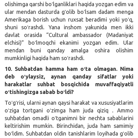
olishimga qarshi boʻlganliklari haqida yozgan edim va
ular mendan dasturda gʻolib boʻlsam dadam menga
Amerikaga borish uchun ruxsat beradimi yoki yoʻq,
shuni soʻrashdi. Yana inshom yakunida men ikki
davlat orasida “Cultural ambassador (Madaniyat
elchisi)” boʻlmoqchi ekanimi yozgan edim. Ular
mendan buni qanday amalga oshira olishim
mumkinligi haqida ham soʻrashdi.
10. Suhbatdan hamma ham oʻta olmagan. Nima
deb oʻylaysiz, aynan qanday sifatlar yoki
harakatlar suhbat bosqichida muvaffaqiyatli
oʻtishingizga sabab boʻldi?
Toʻgʻrisi, ularni aynan qaysi harakat va xususiyatlarim
oʻziga tortgani oʻzimga ham juda qiziq . Ammo
suhbatdan omadli oʻtganimni bir nechta sabablarini
keltirishim mumkin. Birinchidan, juda ham samimiy
boʻldim. Suhbatdan oldin tanishlarim loyihada gʻolib