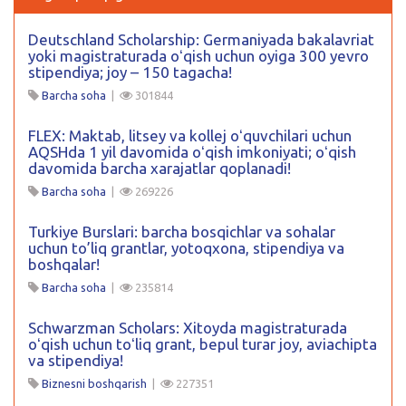
Deutschland Scholarship: Germaniyada bakalavriat
yoki magistraturada oʻqish uchun oyiga 300 yevro
stipendiya; joy – 150 tagacha!
Barcha soha
|
301844
FLEX: Maktab, litsey va kollej oʻquvchilari uchun
AQSHda 1 yil davomida oʻqish imkoniyati; oʻqish
davomida barcha xarajatlar qoplanadi!
Barcha soha
|
269226
Turkiye Burslari: barcha bosqichlar va sohalar
uchun to’liq grantlar, yotoqxona, stipendiya va
boshqalar!
Barcha soha
|
235814
Schwarzman Scholars: Xitoyda magistraturada
oʻqish uchun toʻliq grant, bepul turar joy, aviachipta
va stipendiya!
Biznesni boshqarish
|
227351