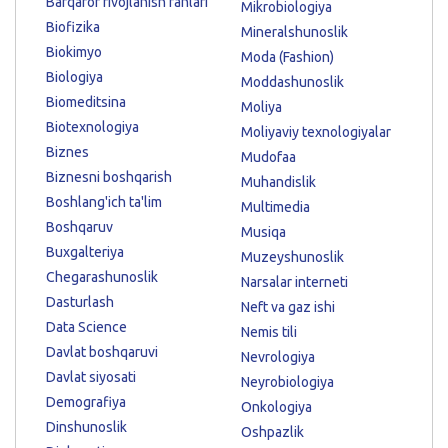
Barqaror rivojlanish fanlari
Mikrobiologiya
Biofizika
Mineralshunoslik
Biokimyo
Moda (Fashion)
Biologiya
Moddashunoslik
Biomeditsina
Moliya
Biotexnologiya
Moliyaviy texnologiyalar
Biznes
Mudofaa
Biznesni boshqarish
Muhandislik
Boshlang'ich ta'lim
Multimedia
Boshqaruv
Musiqa
Buxgalteriya
Muzeyshunoslik
Chegarashunoslik
Narsalar interneti
Dasturlash
Neft va gaz ishi
Data Science
Nemis tili
Davlat boshqaruvi
Nevrologiya
Davlat siyosati
Neyrobiologiya
Demografiya
Onkologiya
Dinshunoslik
Oshpazlik