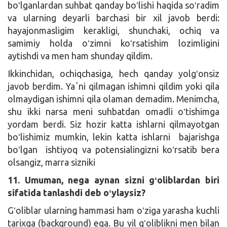
boʻlganlardan suhbat qanday boʻlishi haqida soʻradim
va ularning deyarli barchasi bir xil javob berdi:
hayajonmasligim kerakligi, shunchaki, ochiq va
samimiy holda oʻzimni koʻrsatishim lozimligini
aytishdi va men ham shunday qildim.
Ikkinchidan, ochiqchasiga, hech qanday yolgʻonsiz
javob berdim. Yaʼni qilmagan ishimni qildim yoki qila
olmaydigan ishimni qila olaman demadim. Menimcha,
shu ikki narsa meni suhbatdan omadli oʻtishimga
yordam berdi. Siz hozir katta ishlarni qilmayotgan
boʻlishimiz mumkin, lekin katta ishlarni bajarishga
boʻlgan ishtiyoq va potensialingizni koʻrsatib bera
olsangiz, marra sizniki
11. Umuman, nega aynan sizni gʻoliblardan biri
sifatida tanlashdi deb oʻylaysiz?
Gʻoliblar ularning hammasi ham oʻziga yarasha kuchli
tarixga (background) ega. Bu yil gʻoliblikni men bilan