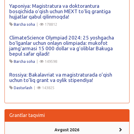
Yaponiya: Magistratura va doktorantura
bosqichida oʻqish uchun MEXT toʻliq grantiga
hujjatlar qabul qilinmoqda!
Barcha soha
|
178812
ClimateScience Olympiad 2024: 25 yoshgacha
boʻlganlar uchun onlayn olimpiada: mukofot
jamgʻarmasi 15 000 dollar va gʻoliblar Bakuga
bepul safar qiladi!
Barcha soha
|
149598
Rossiya: Bakalavriat va magistraturada o’qish
uchun to’liq grant va oylik stipendiya!
Dasturlash
|
143825
Grantlar taqvimi
Avgust 2026