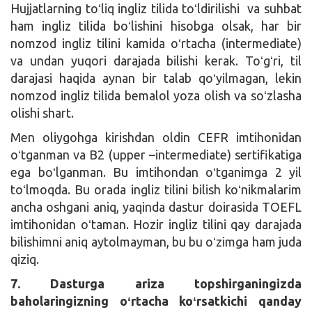
Hujjatlarning toʻliq ingliz tilida toʻldirilishi va suhbat
ham ingliz tilida boʻlishini hisobga olsak, har bir
nomzod ingliz tilini kamida oʻrtacha (intermediate)
va undan yuqori darajada bilishi kerak. Toʻgʻri, til
darajasi haqida aynan bir talab qoʻyilmagan, lekin
nomzod ingliz tilida bemalol yoza olish va soʻzlasha
olishi shart.
Men oliygohga kirishdan oldin CEFR imtihonidan
oʻtganman va B2 (upper –intermediate) sertifikatiga
ega boʻlganman. Bu imtihondan oʻtganimga 2 yil
toʻlmoqda. Bu orada ingliz tilini bilish koʻnikmalarim
ancha oshgani aniq, yaqinda dastur doirasida TOEFL
imtihonidan oʻtaman. Hozir ingliz tilini qay darajada
bilishimni aniq aytolmayman, bu bu oʻzimga ham juda
qiziq.
7. Dasturga ariza topshirganingizda
baholaringizning oʻrtacha koʻrsatkichi qanday