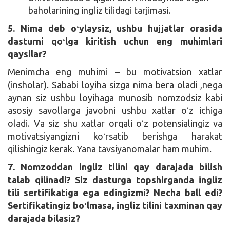
baholarining ingliz tilidagi tarjimasi.
5. Nima deb oʻylaysiz, ushbu hujjatlar orasida
dasturni qoʻlga kiritish uchun eng muhimlari
qaysilar?
Menimcha eng muhimi – bu motivatsion xatlar
(insholar). Sababi loyiha sizga nima bera oladi ,nega
aynan siz ushbu loyihaga munosib nomzodsiz kabi
asosiy savollarga javobni ushbu xatlar oʻz ichiga
oladi. Va siz shu xatlar orqali oʻz potensialingiz va
motivatsiyangizni koʻrsatib berishga harakat
qilishingiz kerak. Yana tavsiyanomalar ham muhim.
7. Nomzoddan ingliz tilini qay darajada bilish
talab qilinadi? Siz dasturga topshirganda ingliz
tili sertifikatiga ega edingizmi? Necha ball edi?
Sertifikatingiz boʻlmasa, ingliz tilini taxminan qay
darajada bilasiz?