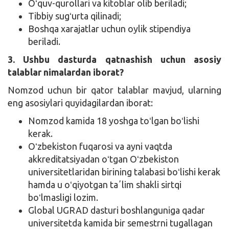
Oʻquv-qurollari va kitoblar olib beriladi;
Tibbiy sugʻurta qilinadi;
Boshqa xarajatlar uchun oylik stipendiya
beriladi.
3. Ushbu dasturda qatnashish uchun asosiy
talablar nimalardan iborat?
Nomzod uchun bir qator talablar mavjud, ularning
eng asosiylari quyidagilardan iborat:
Nomzod kamida 18 yoshga toʻlgan boʻlishi
kerak.
Oʻzbekiston fuqarosi va ayni vaqtda
akkreditatsiyadan oʻtgan Oʻzbekiston
universitetlaridan birining talabasi boʻlishi kerak
hamda u oʻqiyotgan taʼlim shakli sirtqi
boʻlmasligi lozim.
Global UGRAD dasturi boshlanguniga qadar
universitetda kamida bir semestrni tugallagan