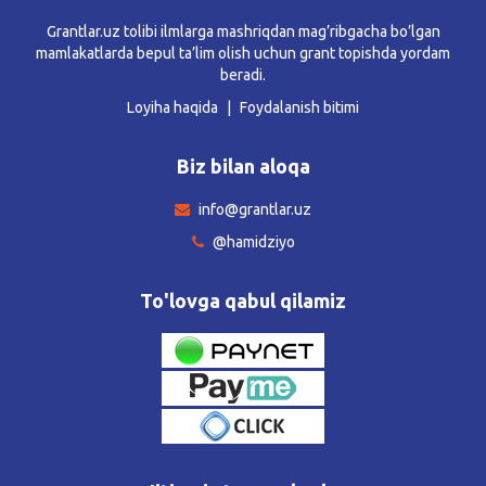
Grantlar.uz tolibi ilmlarga mashriqdan mag’ribgacha bo’lgan
mamlakatlarda bepul ta’lim olish uchun grant topishda yordam
beradi.
Loyiha haqida
Foydalanish bitimi
Biz bilan aloqa
info@grantlar.uz
@hamidziyo
To'lovga qabul qilamiz