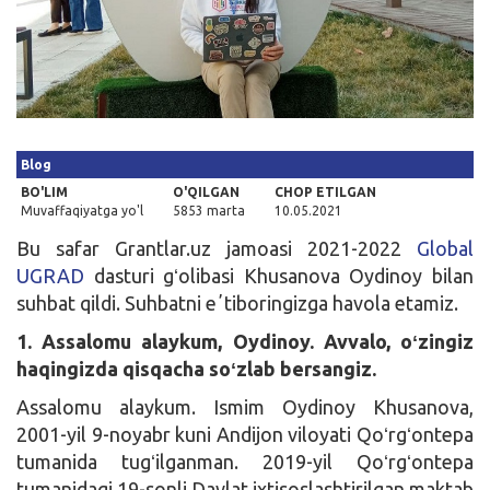
Kirish
Blog
BO'LIM
O'QILGAN
CHOP ETILGAN
Muvaffaqiyatga yo'l
5853 marta
10.05.2021
Bu safar Grantlar.uz jamoasi 2021-2022
Global
UGRAD
dasturi gʻolibasi Khusanova Oydinoy bilan
suhbat qildi. Suhbatni eʼtiboringizga havola etamiz.
1. Assalomu alaykum, Oydinoy. Avvalo, oʻzingiz
haqingizda qisqacha soʻzlab bersangiz.
Assalomu alaykum. Ismim Oydinoy Khusanova,
2001-yil 9-noyabr kuni Andijon viloyati Qoʻrgʻontepa
tumanida tugʻilganman. 2019-yil Qoʻrgʻontepa
tumanidagi 19-sonli Davlat ixtisoslashtirilgan maktab