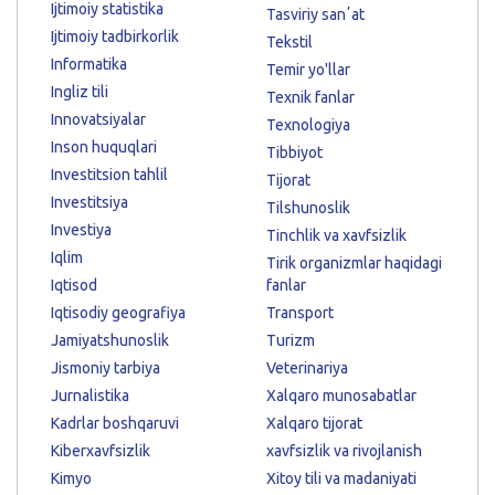
Ijtimoiy statistika
Tasviriy sanʼat
Ijtimoiy tadbirkorlik
Tekstil
Informatika
Temir yo'llar
Ingliz tili
Texnik fanlar
Innovatsiyalar
Texnologiya
Inson huquqlari
Tibbiyot
Investitsion tahlil
Tijorat
Investitsiya
Tilshunoslik
Investiya
Tinchlik va xavfsizlik
Iqlim
Tirik organizmlar haqidagi
Iqtisod
fanlar
Iqtisodiy geografiya
Transport
Jamiyatshunoslik
Turizm
Jismoniy tarbiya
Veterinariya
Jurnalistika
Xalqaro munosabatlar
Kadrlar boshqaruvi
Xalqaro tijorat
Kiberxavfsizlik
xavfsizlik va rivojlanish
Kimyo
Xitoy tili va madaniyati