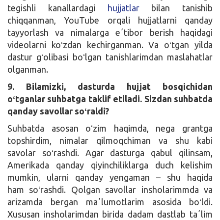
tegishli kanallardagi
hujjatlar
bilan tanishib
chiqqanman, YouTube orqali hujjatlarni qanday
tayyorlash va nimalarga eʼtibor berish haqidagi
videolarni koʻzdan kechirganman. Va oʻtgan yilda
dastur gʻolibasi boʻlgan tanishlarimdan maslahatlar
olganman.
9. Bilamizki, dasturda hujjat bosqichidan
oʻtganlar suhbatga taklif etiladi. Sizdan suhbatda
qanday savollar soʻraldi?
Suhbatda asosan oʻzim haqimda, nega grantga
topshirdim, nimalar qilmoqchiman va shu kabi
savolar soʻrashdi. Agar dasturga qabul qilinsam,
Amerikada qanday qiyinchiliklarga duch kelishim
mumkin, ularni qanday yengaman – shu haqida
ham soʻrashdi. Qolgan savollar insholarimmda va
arizamda bergan maʼlumotlarim asosida boʻldi.
Xususan insholarimdan birida dadam dastlab taʼlim