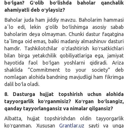
boʻlgan? Gʻolib boʻlishda baholar qanchalik
ahamiyatli deb oʻylaysiz?
Baholar juda ham jiddiy mavzu. Baholarim hammasi
aʼlo edi, lekin gʻolib boʻlishimga asosiy sabab
baholarim deya olmayman. Chunki dastur faqatgina
taʼlimga oid emas, balki madaniy almashinuv dasturi
hamdir. Tashkilotchilar oʻzlashtirish koʻrsatkichlari
bilan birga yetakchilik qobiliyatlariga ega, jamiyat
hayotida faol boʻlgan yoshlarni qidiradi. Ariza
shaklida “Commitment to your society” deb
nomlagan alohida bandning mavjudligi ham fikrimga
dalil boʻla oladi.
8. Dasturga hujjat topshirish uchun alohida
tayyorgarlik koʻrganmisiz? Koʻrgan boʻlsangiz,
qanday tayyorlangansiz va nimalar qilgansiz?
Albatta, hujjat topshirishdan oldin tayyorgarlik
koʻrganman. Xususan
Grantlar.uz
sayti va unga