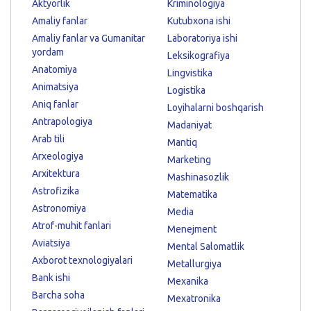
Aktyorlik
Kriminologiya
Amaliy fanlar
Kutubxona ishi
Amaliy fanlar va Gumanitar
Laboratoriya ishi
yordam
Leksikografiya
Anatomiya
Lingvistika
Animatsiya
Logistika
Aniq fanlar
Loyihalarni boshqarish
Antrapologiya
Madaniyat
Arab tili
Mantiq
Arxeologiya
Marketing
Arxitektura
Mashinasozlik
Astrofizika
Matematika
Astronomiya
Media
Atrof-muhit fanlari
Menejment
Aviatsiya
Mental Salomatlik
Axborot texnologiyalari
Metallurgiya
Bank ishi
Mexanika
Barcha soha
Mexatronika